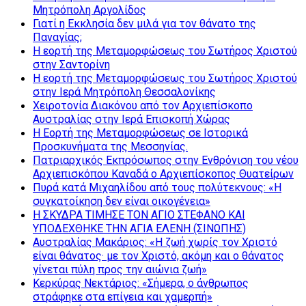
Μητρόπολη Αργολίδος
Γιατί η Εκκλησία δεν μιλά για τον θάνατο της
Παναγίας;
Η εορτή της Μεταμορφώσεως του Σωτήρος Χριστού
στην Σαντορίνη
Η εορτή της Μεταμορφώσεως του Σωτήρος Χριστού
στην Ιερά Μητρόπολη Θεσσαλονίκης
Χειροτονία Διακόνου από τον Αρχιεπίσκοπο
Αυστραλίας στην Ιερά Επισκοπή Χώρας
Η Εορτή της Μεταμορφώσεως σε Ιστορικά
Προσκυνήματα της Μεσσηνίας.
Πατριαρχικός Εκπρόσωπος στην Ενθρόνιση του νέου
Αρχιεπισκόπου Καναδά ο Αρχιεπίσκοπος Θυατείρων
Πυρά κατά Μιχαηλίδου από τους πολύτεκνους: «Η
συγκατοίκηση δεν είναι οικογένεια»
Η ΣΚΥΔΡΑ ΤΙΜΗΣΕ ΤΟΝ ΑΓΙΟ ΣΤΕΦΑΝΟ ΚΑΙ
ΥΠΟΔΕΧΘΗΚΕ ΤΗΝ ΑΓΙΑ ΕΛΕΝΗ (ΣΙΝΩΠΗΣ)
Αυστραλίας Μακάριος: «Η ζωή χωρίς τον Χριστό
είναι θάνατος· με τον Χριστό, ακόμη και ο θάνατος
γίνεται πύλη προς την αιώνια ζωή»
Κερκύρας Νεκτάριος: «Σήμερα, ο άνθρωπος
στράφηκε στα επίγεια και χαμερπή»