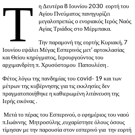
Τ
η Δευτέρα 8 Ιουνίου 2030 εορτή του
Αγίου Πνεύματος πανηγυρίζει
μεγαλοπρεπώς ο ενοριακός Ιερός Ναός
Αγίας Τριάδος στο Μέρμπακα.
Την παραμονή της εορτής Κυριακή, 7
Ιουνίου εψάλει Μέγας Εσπερινός μετ’ αρτοκλασίας
και Θείου κηρύγματος, Ιερουργούντος του
αρχιμανδρίτη π. Χρυσόστομου Παπουλέση .
Φέτος λόγω της πανδημίας του covid- 19 και των
μέτρων της κυβέρνησης για τις εκκλησίες δεν
πραγματοποιήθηκε η καθιερωμένη λιτάνευση της
Ιερής εικόνας .
Μετά το πέρας του Εσπερινού, ο εφημέριος του ναού
π.Ιωάννης Μητροσύλης ,ευχαρίστησε όλους όσους
τίμησαν με την παρουσία στον εσπερινό για την εορτή