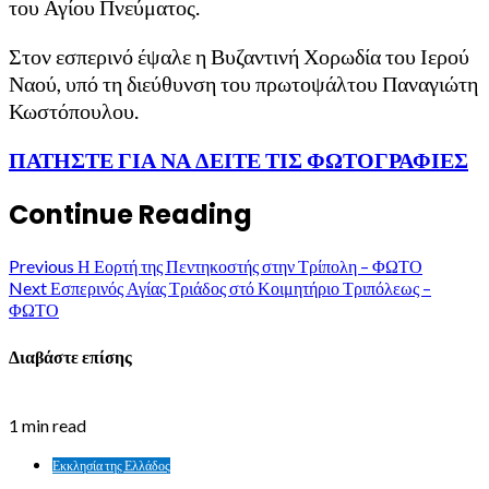
του Αγίου Πνεύματος.
Στον εσπερινό έψαλε η Βυζαντινή Χορωδία του Ιερού
Ναού, υπό τη διεύθυνση του πρωτοψάλτου Παναγιώτη
Κωστόπουλου.
ΠΑΤΗΣΤΕ ΓΙΑ ΝΑ ΔΕΙΤΕ ΤΙΣ ΦΩΤΟΓΡΑΦΙΕΣ
Continue Reading
Previous
Η Εορτή της Πεντηκοστής στην Τρίπολη – ΦΩΤΟ
Next
Εσπερινός Αγίας Τριάδος στό Κοιμητήριο Τριπόλεως –
ΦΩΤΟ
Διαβάστε επίσης
1 min read
Εκκλησία της Ελλάδος