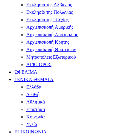
Εκκλησία της Αλβανίας
Εκκλησία της Πολωνίας
Εκκλησία της Τσεχίας
Αρχιεπισκοπή Αμερικής
Αρχιεπισκοπή Αυστραλίας
Αρχιεπισκοπή Κρήτης
Αρχιεπισκοπή Θυατείρων
Μητροπόλεις Εξωτερικού
ΑΓΙΟ ΟΡΟΣ
ΩΦΕΛΙΜΑ
ΓΕΝΙΚΑ ΘΕΜΑΤΑ
Ελλάδα
Διεθνή
Αθλητικά
Επιστήμη
Κοινωνία
Υγεία
ΕΠΙΚΟΙΝΩΝΙΑ