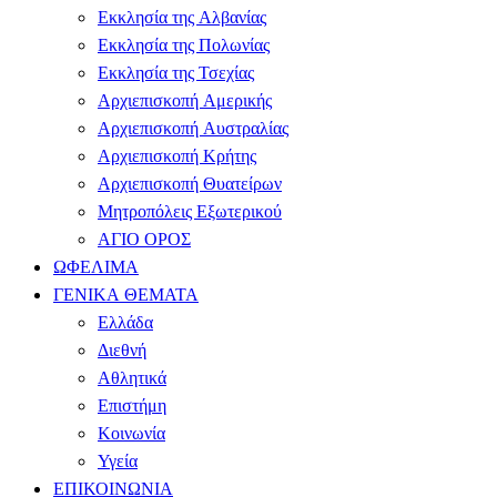
Εκκλησία της Αλβανίας
Εκκλησία της Πολωνίας
Εκκλησία της Τσεχίας
Αρχιεπισκοπή Αμερικής
Αρχιεπισκοπή Αυστραλίας
Αρχιεπισκοπή Κρήτης
Αρχιεπισκοπή Θυατείρων
Μητροπόλεις Εξωτερικού
ΑΓΙΟ ΟΡΟΣ
ΩΦΕΛΙΜΑ
ΓΕΝΙΚΑ ΘΕΜΑΤΑ
Ελλάδα
Διεθνή
Αθλητικά
Επιστήμη
Κοινωνία
Υγεία
ΕΠΙΚΟΙΝΩΝΙΑ