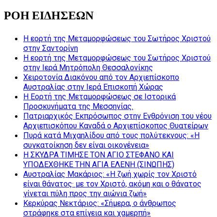
ΡΟΗ ΕΙΔΗΣΕΩΝ
Η εορτή της Μεταμορφώσεως του Σωτήρος Χριστού
στην Σαντορίνη
Η εορτή της Μεταμορφώσεως του Σωτήρος Χριστού
στην Ιερά Μητρόπολη Θεσσαλονίκης
Χειροτονία Διακόνου από τον Αρχιεπίσκοπο
Αυστραλίας στην Ιερά Επισκοπή Χώρας
Η Εορτή της Μεταμορφώσεως σε Ιστορικά
Προσκυνήματα της Μεσσηνίας.
Πατριαρχικός Εκπρόσωπος στην Ενθρόνιση του νέου
Αρχιεπισκόπου Καναδά ο Αρχιεπίσκοπος Θυατείρων
Πυρά κατά Μιχαηλίδου από τους πολύτεκνους: «Η
συγκατοίκηση δεν είναι οικογένεια»
Η ΣΚΥΔΡΑ ΤΙΜΗΣΕ ΤΟΝ ΑΓΙΟ ΣΤΕΦΑΝΟ ΚΑΙ
ΥΠΟΔΕΧΘΗΚΕ ΤΗΝ ΑΓΙΑ ΕΛΕΝΗ (ΣΙΝΩΠΗΣ)
Αυστραλίας Μακάριος: «Η ζωή χωρίς τον Χριστό
είναι θάνατος· με τον Χριστό, ακόμη και ο θάνατος
γίνεται πύλη προς την αιώνια ζωή»
Κερκύρας Νεκτάριος: «Σήμερα, ο άνθρωπος
στράφηκε στα επίγεια και χαμερπή»