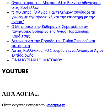
Ονομαστήρια του Μητροπολίτη Βελγίου Αθηναγόρα
στις Βρυξέλλες
π. Φίλιππος : Ό Άγιος Παντελεήμων συνδύαζε τη
γνώση με την προσευχή και την επιστήμη με την
αγάπη.”
Ο Μητροπολίτης Κυθήρων κ. Σεραφείμ στον
πανηγυρικό Εσπερινό της Αγίας Παρασκευής
Καρδίτσης
Λιτανεία για την Πρόοδο του Τιμίου Σταυρού και
φέτος στη
Άρτης Καλλίνικος: «Ο Σταυρός γεννά Αγίους, οι Άγιοι
ελπίδα ζωής»
ΕΙΝΑΙ ΚΥΡΙΑΚΗ Θ΄ ΜΑΤΘΑΙΟΥ
YOUTUBE
ΛΙΓΑ ΛΟΓΙΑ…
Γίνετε ενεργά ο Ρεπόρτερ του
martyria.gr