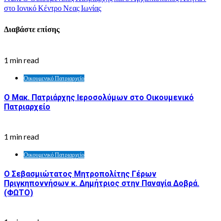
στο Ιονικό Κέντρο Νεας Ιωνίας
Διαβάστε επίσης
1 min read
Οικουμενικό Πατριαρχείο
Ο Μακ. Πατριάρχης Ιεροσολύμων στο Οικουμενικό
Πατριαρχείο
1 min read
Οικουμενικό Πατριαρχείο
Ο Σεβασμιώτατος Μητροπολίτης Γέρων
Πριγκηποννήσων κ. Δημήτριος στην Παναγία Δοβρά.
(ΦΩΤΟ)