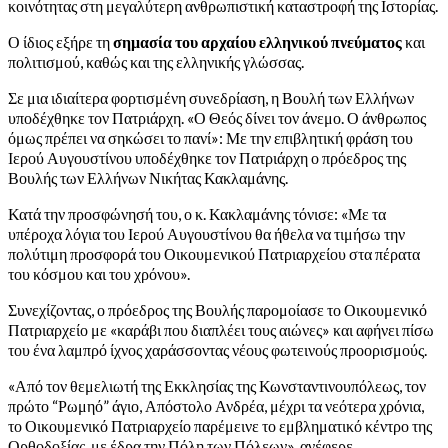
κοινότητας στη μεγαλύτερη ανθρωπιστική καταστροφή της Ιστορίας.
Ο ίδιος εξήρε τη
σημασία του αρχαίου ελληνικού πνεύματος
και
πολιτισμού, καθώς και της ελληνικής γλώσσας.
Σε μια ιδιαίτερα φορτισμένη συνεδρίαση, η Βουλή των Ελλήνων
υποδέχθηκε τον Πατριάρχη. «Ο Θεός δίνει τον άνεμο. Ο άνθρωπος
όμως πρέπει να σηκώσει το πανί»: Με την επιβλητική φράση του
Ιερού Αυγουστίνου υποδέχθηκε τον Πατριάρχη ο πρόεδρος της
Βουλής των Ελλήνων Νικήτας Κακλαμάνης.
Κατά την προσφώνησή του, ο κ. Κακλαμάνης τόνισε: «Με τα
υπέροχα λόγια του Ιερού Αυγουστίνου θα ήθελα να τιμήσω την
πολύτιμη προσφορά του Οικουμενικού Πατριαρχείου στα πέρατα
του κόσμου και του χρόνου».
Συνεχίζοντας, ο πρόεδρος της Βουλής παρομοίασε το Οικουμενικό
Πατριαρχείο με «καράβι που διαπλέει τους αιώνες» και αφήνει πίσω
του ένα λαμπρό ίχνος χαράσσοντας νέους φωτεινούς προορισμούς.
«Από τον θεμελιωτή της Εκκλησίας της Κωνσταντινουπόλεως, τον
πρώτο “Ρωμηό” άγιο, Απόστολο Ανδρέα, μέχρι τα νεότερα χρόνια,
το Οικουμενικό Πατριαρχείο παρέμεινε το εμβληματικό κέντρο της
Ορθοδοξίας, με έδρα την Πόλη των Πόλεων», ανέφερε