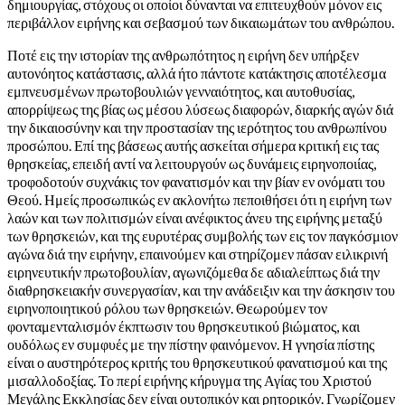
δημιουργίας, στόχους οι οποίοι δύνανται να επιτευχθούν μόνον εις
περιβάλλον ειρήνης και σεβασμού των δικαιωμάτων του ανθρώπου.
Ποτέ εις την ιστορίαν της ανθρωπότητος η ειρήνη δεν υπήρξεν
αυτονόητος κατάστασις, αλλά ήτο πάντοτε κατάκτησις αποτέλεσμα
εμπνευσμένων πρωτοβουλιών γενναιότητος, και αυτοθυσίας,
απορρίψεως της βίας ως μέσου λύσεως διαφορών, διαρκής αγών διά
την δικαιοσύνην και την προστασίαν της ιερότητος του ανθρωπίνου
προσώπου. Επί της βάσεως αυτής ασκείται σήμερα κριτική εις τας
θρησκείας, επειδή αντί να λειτουργούν ως δυνάμεις ειρηνοποιίας,
τροφοδοτούν συχνάκις τον φανατισμόν και την βίαν εν ονόματι του
Θεού. Ημείς προσωπικώς εν ακλονήτω πεποιθήσει ότι η ειρήνη των
λαών και των πολιτισμών είναι ανέφικτος άνευ της ειρήνης μεταξύ
των θρησκειών, και της ευρυτέρας συμβολής των εις τον παγκόσμιον
αγώνα διά την ειρήνην, επαινούμεν και στηρίζομεν πάσαν ειλικρινή
ειρηνευτικήν πρωτοβουλίαν, αγωνιζόμεθα δε αδιαλείπτως διά την
διαθρησκειακήν συνεργασίαν, και την ανάδειξιν και την άσκησιν του
ειρηνοποιητικού ρόλου των θρησκειών. Θεωρούμεν τον
φονταμενταλισμόν έκπτωσιν του θρησκευτικού βιώματος, και
ουδόλως εν συμφυές με την πίστην φαινόμενον. Η γνησία πίστης
είναι ο αυστηρότερος κριτής του θρησκευτικού φανατισμού και της
μισαλλοδοξίας. Το περί ειρήνης κήρυγμα της Αγίας του Χριστού
Μεγάλης Εκκλησίας δεν είναι ουτοπικόν και ρητορικόν. Γνωρίζομεν