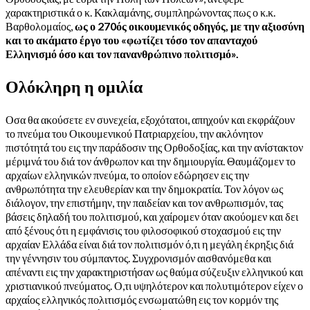
χαρακτηριστικά ο κ. Κακλαμάνης, συμπληρώνοντας πως ο κ.κ.
Βαρθολομαίος,
ως ο 270ός οικουμενικός οδηγός, με την αξιοσύνη
και το ακάματο έργο του «φωτίζει τόσο τον απανταχού
Ελληνισμό όσο και τον πανανθρώπινο πολιτισμό».
Ολόκληρη η ομιλία
Οσα θα ακούσετε εν συνεχεία, εξοχότατοι, απηχούν και εκφράζουν
το πνεύμα του Οικουμενικού Πατριαρχείου, την ακλόνητον
πιστότητά του εις την παράδοσιν της Ορθοδοξίας, και την ανίστακτον
μέριμνά του διά τον άνθρωπον και την δημιουργία. Θαυμάζομεν το
αρχαίων ελληνικών πνεύμα, το οποίον εδώρησεν εις την
ανθρωπότητα την ελευθερίαν και την δημοκρατία. Τον λόγον ως
διάλογον, την επιστήμην, την παιδείαν και τον ανθρωπισμόν, τας
βάσεις δηλαδή του πολιτισμού, και χαίρομεν όταν ακούομεν και δει
από ξένους ότι η εμφάνισις του φιλοσοφικού στοχασμού εις την
αρχαίαν Ελλάδα είναι διά τον πολιτισμόν ό,τι η μεγάλη έκρηξις διά
την γέννησιν του σύμπαντος. Συγχρονισμόν αισθανόμεθα και
απέναντι εις την χαρακτηριστήσαν ως θαύμα σύζευξιν ελληνικού και
χριστιανικού πνεύματος. Ο,τι υψηλότερον και πολυτιμότερον είχεν ο
αρχαίος ελληνικός πολιτισμός ενσωματώθη εις τον κορμόν της