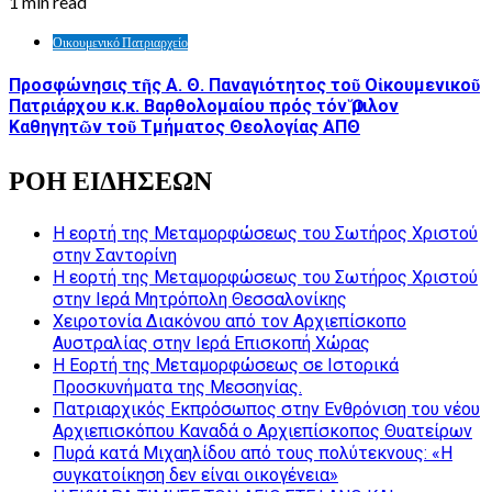
1 min read
Οικουμενικό Πατριαρχείο
Προσφώνησις τῆς Α. Θ. Παναγιότητος τοῦ Οἰκουμενικοῦ
Πατριάρχου κ.κ. Βαρθολομαίου πρός τόν Ὅμιλον
Καθηγητῶν τοῦ Τμήματος Θεολογίας ΑΠΘ
ΡΟΗ ΕΙΔΗΣΕΩΝ
Η εορτή της Μεταμορφώσεως του Σωτήρος Χριστού
στην Σαντορίνη
Η εορτή της Μεταμορφώσεως του Σωτήρος Χριστού
στην Ιερά Μητρόπολη Θεσσαλονίκης
Χειροτονία Διακόνου από τον Αρχιεπίσκοπο
Αυστραλίας στην Ιερά Επισκοπή Χώρας
Η Εορτή της Μεταμορφώσεως σε Ιστορικά
Προσκυνήματα της Μεσσηνίας.
Πατριαρχικός Εκπρόσωπος στην Ενθρόνιση του νέου
Αρχιεπισκόπου Καναδά ο Αρχιεπίσκοπος Θυατείρων
Πυρά κατά Μιχαηλίδου από τους πολύτεκνους: «Η
συγκατοίκηση δεν είναι οικογένεια»