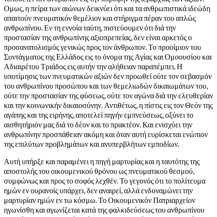
Ομως, η πείρα των αιώνων δεικνύει ότι και τα ανθρωπιστικά ιδεώδη
απαιτούν πνευματικόν θεμέλιον και στήριγμα πέραν του απλώς
ανθρωπίνου. Εν τη εννοία ταύτη, πιστεύουμεν ότι διά την
προστασίαν της ανθρωπίνης αξιοπρεπείας, δεν είναι αρκετός ο
προσανατολισμός γενικώς προς τον άνθρωπον. Το προοίμιον του
Συντάγματος της Ελλάδος εις το όνομα της Αγίας και Ομοουσίου και
Αδιαιρέτου Τριάδος εις αυτήν την αλήθειαν παραπέμπει. Η
υποτίμησις των πνευματικών αξιών δεν προωθεί ούτε τον σεβασμόν
του ανθρωπίνου προσώπου και των θεμελιωδών δικαιωμάτων του,
ούτε την προστασίαν της φύσεως, ούτε τον αγώνα διά την ελευθερίαν
και την κοινωνικήν δικαιοσύνην. Αντιθέτως, η πίστις εις τον Θεόν της
αγάπης και της ειρήνης, αποτελεί πηγήν εμπνεύσεως, οξύνει το
αισθητήριόν μας διά το δέον και το πρακτέον. Και ενισχύει την
ανθρωπίνην προσπάθειαν ακόμη και όταν αυτή ευρίσκεται ενώπιον
της επιλύτων προβλημάτων και ανυπερβλήτων εμποδίων.
Αυτή υπήρξε και παραμένει η πηγή μαρτυρίας και η ταυτότης της
αποστολής του οικουμενικού θρόνου ως πνευματικού θεσμού,
συμφώνως και προς το σοφός λεχθέν. Το γεγονός ότι το πολίτευμα
ημών εν ουρανοίς υπάρχει, δεν αναιρεί, αλλά ενδυναμώνει την
μαρτυρίαν ημών εν τω κόσμω. Το Οικουμενικόν Πατριαρχείον
ηγωνίσθη και αγωνίζεται κατά της φαλκιδεύσεως του ανθρωπίνου