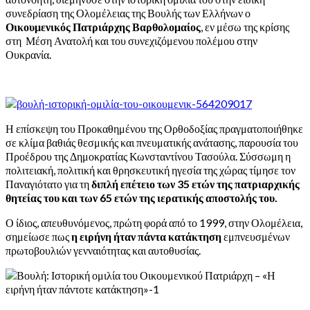
συνεδρίαση της Ολομέλειας της Βουλής των Ελλήνων ο
Οικουμενικός Πατριάρχης Βαρθολομαίος
, εν μέσω της κρίσης
στη Μέση Ανατολή και του συνεχιζόμενου πολέμου στην
Ουκρανία.
Η επίσκεψη του Προκαθημένου της Ορθοδοξίας πραγματοποιήθηκε
σε κλίμα βαθιάς θεσμικής και πνευματικής ανάτασης, παρουσία του
Προέδρου της Δημοκρατίας Κωνσταντίνου Τασούλα. Σύσσωμη η
πολιτειακή, πολιτική και θρησκευτική ηγεσία της χώρας τίμησε τον
Παναγιότατο για τη
διπλή επέτειο των
35 ετών της πατριαρχικής
θητείας του και των 65 ετών της ιερατικής αποστολής του.
Ο ίδιος, απευθυνόμενος, πρώτη φορά από το 1999, στην Ολομέλεια,
σημείωσε πως
η ειρήνη ήταν πάντα κατάκτηση
εμπνευσμένων
πρωτοβουλιών γενναιότητας και αυτοθυσίας.