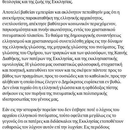
θεολογίας και της ζωής της Εκκλησίας.
Αποτελεί βαθείαν εμπειρίαν και ακλόνητον πεποίθησίν μας ότι η
ανεκτίμητος παρακαταθήκη της ελληνικής αρχαιότητος,
ενεπλουτίστη, απέκτησε βαθύτερον κοινωνικόν περιεχόμενον,
παγκοσμιότητα και πνοήν αιωνιότητος, εντός του χριστιανικού
πνευματικού πλαισίου. Το θαύμα της δημιουργικής συναντήσεως
ελληνισμού και χριστιανισμού συνετελέσθη χάρις εις την δύναμιν
της ελληνικής γλώσσης, της μητρικής γλώσσης του πνεύματος. Της
γλώσσης του Ομήρου, των τραγικών και των φιλοσόφων, της Καινής
Διαθήκης, των πατέρων της Εκκλησίας, και της εκκλησιαστικής
υμνολογίας. Η γλώσσα μας ουσιαστικώς φιλοσοφική, στοχαστική
και ποιητική, κατευθύνει τον νουν και τις σκέψειν πάντοτε προς το
βάθος των πραγμάτων, προς το ουσιώδες και το καθολικόν, προς την
αλήθειαν η οποία όπως έλεγεν ο Δημόκριτος ευρίσκεται εν βυθώ.
Δεν είναι τυχαίο ότι η ελληνική γλώσσα και η ορθόδοξος πίστης
ανήκουν εις τον πυρήνα της πνευματικής και πολιτισμικής
ιδιοπροσωπίας του γένους μας.
Εάν εις την ιστορικήν πορείαν του δεν έσβησε ποτέ ο λύχνος του
αρχαίου ελληνικού πνεύματος, τούτο οφείλεται μεγάλως εις το
γεγονός ότι οι πατέρες και διδάσκαλοι της Εκκλησίας ετοποθέτουν
ευθαρσώς τον λύχνον αυτόν επί την λυχνίαν. Εις περιόδους