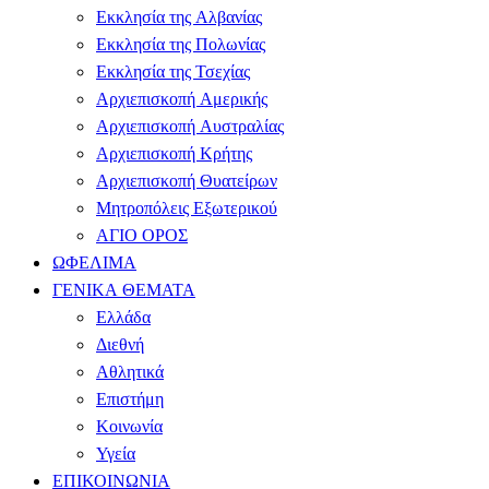
Εκκλησία της Αλβανίας
Εκκλησία της Πολωνίας
Εκκλησία της Τσεχίας
Αρχιεπισκοπή Αμερικής
Αρχιεπισκοπή Αυστραλίας
Αρχιεπισκοπή Κρήτης
Αρχιεπισκοπή Θυατείρων
Μητροπόλεις Εξωτερικού
ΑΓΙΟ ΟΡΟΣ
ΩΦΕΛΙΜΑ
ΓΕΝΙΚΑ ΘΕΜΑΤΑ
Ελλάδα
Διεθνή
Αθλητικά
Επιστήμη
Κοινωνία
Υγεία
ΕΠΙΚΟΙΝΩΝΙΑ