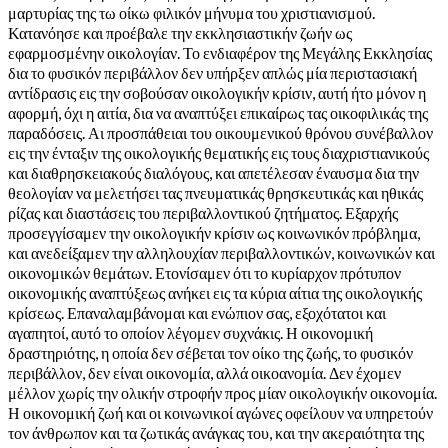
μαρτυρίας της τω οίκω φιλικόν μήνυμα του χριστιανισμού.
Κατανόησε και προέβαλε την εκκλησιαστικήν ζωήν ως
εφαρμοσμένην οικολογίαν. Το ενδιαφέρον της Μεγάλης Εκκλησίας
δια το φυσικόν περιβάλλον δεν υπήρξεν απλώς μία περιστασιακή
αντίδρασις εις την σοβούσαν οικολογικήν κρίσιν, αυτή ήτο μόνον η
αφορμή, όχι η αιτία, δια να αναπτύξει επικαίρως τας οικοφιλικάς της
παραδόσεις. Αι προσπάθειαι του οικουμενικού θρόνου συνέβαλλον
εις την ένταξιν της οικολογικής θεματικής εις τους διαχριστιανικούς
και διαθρησκειακούς διαλόγους, και απετέλεσαν έναυσμα δια την
θεολογίαν να μελετήσει τας πνευματικάς θρησκευτικάς και ηθικάς
ρίζας και διαστάσεις του περιβαλλοντικού ζητήματος. Εξαρχής
προσεγγίσαμεν την οικολογικήν κρίσιν ως κοινωνικόν πρόβλημα,
και ανεδείξαμεν την αλληλουχίαν περιβαλλοντικών, κοινωνικών και
οικονομικών θεμάτων. Ετονίσαμεν ότι το κυρίαρχον πρότυπον
οικονομικής αναπτύξεως ανήκει εις τα κύρια αίτια της οικολογικής
κρίσεως. Επαναλαμβάνομαι και ενώπιον σας, εξοχότατοι και
αγαπητοί, αυτό το οποίον λέγομεν συχνάκις. Η οικονομική
δραστηριότης, η οποία δεν σέβεται τον οίκο της ζωής, το φυσικόν
περιβάλλον, δεν είναι οικονομία, αλλά οικοανομία. Δεν έχομεν
μέλλον χωρίς την ολικήν στροφήν προς μίαν οικολογικήν οικονομία.
Η οικονομική ζωή και οι κοινωνικοί αγώνες οφείλουν να υπηρετούν
τον άνθρωπον και τα ζωτικάς ανάγκας του, και την ακεραιότητα της