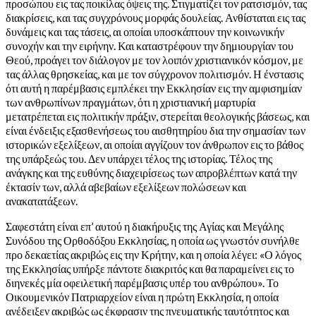
προσώπου εις τας ποικίλας όψεις της. Στιγματίζει τον ρατσισμόν, τας
διακρίσεις, και τας συγχρόνους μορφάς δουλείας. Ανθίσταται εις τας
δυνάμεις και τας τάσεις, αι οποίαι υποσκάπτουν την κοινωνικήν
συνοχήν και την ειρήνην. Και καταστρέφουν την δημιουργίαν του
Θεού, προάγει τον διάλογον με τον λοιπόν χριστιανικόν κόσμον, με
τας άλλας θρησκείας, και με τον σύγχρονον πολιτισμόν. Η ένστασις
ότι αυτή η παρέμβασις εμπλέκει την Εκκλησίαν εις την αμφισημίαν
των ανθρωπίνων πραγμάτων, ότι η χριστιανική μαρτυρία
μετατρέπεται εις πολιτικήν πράξιν, στερείται θεολογικής βάσεως, και
είναι ένδειξις εξασθενήσεως του αισθητηρίου δια την σημασίαν των
ιστορικών εξελίξεων, αι οποίαι αγγίζουν τον άνθρωπον εις το βάθος
της υπάρξεώς του. Δεν υπάρχει τέλος της ιστορίας. Τέλος της
ανάγκης και της ευθύνης διαχειρίσεως των απροβλέπτων κατά την
έκτασίν των, αλλά αβεβαίων εξελίξεων πολώσεων και
ανακατατάξεων.
Σαφεστάτη είναι επ’ αυτού η διακήρυξις της Αγίας και Μεγάλης
Συνόδου της Ορθοδόξου Εκκλησίας, η οποία ως γνωστόν συνήλθε
προ δεκαετίας ακριβώς εις την Κρήτην, και η οποία λέγει: «Ο λόγος
της Εκκλησίας υπήρξε πάντοτε διακριτός και θα παραμείνει εις το
διηνεκές μία οφειλετική παρέμβασις υπέρ του ανθρώπου». Το
Οικουμενικόν Πατριαρχείον είναι η πρώτη Εκκλησία, η οποία
ανέδειξεν ακριβώς ως έκφρασιν της πνευματικής ταυτότητος και