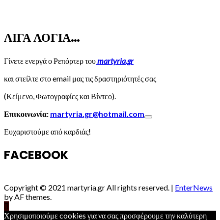
ΛΙΓΑ ΛΟΓΙΑ…
Γίνετε ενεργά ο Ρεπόρτερ του
martyria.gr
και στείλτε στο email μας τις δραστηριότητές σας
(Κείμενο, Φωτογραφίες και Βίντεο).
Επικοινωνία:
martyria.gr@hotmail.com
Ευχαριστούμε από καρδιάς!
FACEBOOK
Copyright © 2021 martyria.gr All rights reserved.
|
EnterNews
by AF themes.
Χρησιμοποιούμε cookies για να σας προσφέρουμε την καλύτερη