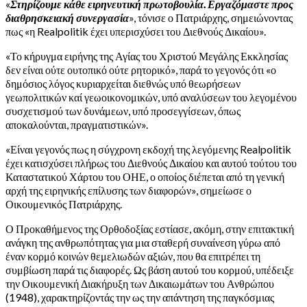
«
Στηρίζουμε κάθε ειρηνευτική πρωτοβουλία. Εργαζόμαστε προς
διαθρησκειακή συνεργασία
», τόνισε ο Πατριάρχης, σημειώνοντας
πως «η Realpolitik έχει υπερισχύσει του Διεθνούς Δικαίου».
«Το κήρυγμα ειρήνης της Αγίας του Χριστού Μεγάλης Εκκλησίας
δεν είναι ούτε ουτοπικό ούτε ρητορικό», παρά το γεγονός ότι «ο
δημόσιος λόγος κυριαρχείται διεθνώς υπό θεωρήσεων
γεωπολιτικών καί γεωοικονομικών, υπό αναλύσεων του λεγομένου
συσχετισμού των δυνάμεων, υπό προσεγγίσεων, όπως
αποκαλούνται, πραγματιστικών».
«Είναι γεγονός πως η σύγχρονη εκδοχή της λεγόμενης Realpolitik
έχει κατισχύσει πλήρως του Διεθνούς Δικαίου και αυτού τούτου του
Καταστατικού Χάρτου του ΟΗΕ, ο οποίος διέπεται από τη γενική
αρχή της ειρηνικής επίλυσης των διαφορών», σημείωσε ο
Οικουμενικός Πατριάρχης.
Ο Προκαθήμενος της Ορθοδοξίας εστίασε, ακόμη, στην επιτακτική
ανάγκη της ανθρωπότητας για μια σταθερή συναίνεση γύρω από
έναν κορμό κοινών θεμελιωδών αξιών, που θα επιτρέπει τη
συμβίωση παρά τις διαφορές. Ως βάση αυτού του κορμού, υπέδειξε
την Οικουμενική Διακήρυξη των Δικαιωμάτων του Ανθρώπου
(1948), χαρακτηρίζοντάς την ως την απάντηση της παγκόσμιας