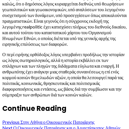
καλώς, ότι ο δημόσιος λόγος κυριαρχείται διεθνώς υπό θεωρήσεων
γεωπολιτικών και γεωοικονομικών, υπό αναλύσεων του λεγομένου
συσχετισμού των δυνάμεων, υπό προσεγγίσεων όπως αποκαλούνται
πραγματιστικών. Είναι γεγονός ότι η σύγχρονος εκδοχή της
λεγομένης realpolitic έχει κατισχύσει πλήρως του διεθνούς δικαίου,
και αυτού τούτου του καταστατικού χάρτου του Οργανισμού
Ηνωμένων Εθνών, ο οποίος διέπεται υπό της γενικής αρχής της
ειρηνικής επιλύσεως των διαφορών.
Ο περί ειρήνης ορθόδοξος λόγος υπερβαίνει προδήλως την ιστορίαν
ως λόγος σωτηριολογικός, αλλά η ιστορία εκβάλλει εκ των
σπλάχνων και των πληγών της διδάγματα εύγλωτα και εναργή. Η
ανθρωπότης έχει ανάγκην μιας σταθεράς συναινέσεως η επί ενός
κορμού κοινών θεμελιωδών αξιών, η οποία θα λειτουργεί παρά τας
πολιτικάς, κοινωνικάς, θρησκευτικάς και πολιτισμικάς
διαφοροποιήσεις και εντάσεις, ως βάσις διά την συμβίωσιν και την
σύμπραξιν των ανθρώπων διά των κοινών καλών.
Continue Reading
Previous
Στην Αθήνα ο Οικουμενικός Πατριάρχης
Next
Ο Οικουμενικός Πατριάρχης και ο Αρχιεπίσκοπος Αθηνών