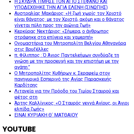
Η ΣΚΥΔΡΑ ΤΙΜΗΣΕ ΤΟΝ ΑΓΙΟ ΣΤΕΦΑΝΟ ΚΑΙ
ΥΠΟΔΕΧΘΗΚΕ ΤΗΝ ΑΓΙΑ ΕΛΕΝΗ (ΣΙΝΩΠΗΣ)
Αυστραλίας Μακάριος: «Η ζωή χωρίς τον Χριστό
είναι θάνατος· με τον Χριστό, ακόμη και ο θάνατος
γίνεται πύλη προς την αιώνια ζωή»
Κερκύρας Νεκτάριος: «Σήμερα, ο άνθρωπος
στράφηκε στα επίγεια και χαμερπή»
Ονομαστήρια του Μητροπολίτη Βελγίου Αθηναγόρα
στις Βρυξέλλες
π. Φίλιππος : Ό Άγιος Παντελεήμων συνδύαζε τη
γνώση με την προσευχή και την επιστήμη με την
αγάπη.”
Ο Μητροπολίτης Κυθήρων κ. Σεραφείμ στον
πανηγυρικό Εσπερινό της Αγίας Παρασκευής
Καρδίτσης
Λιτανεία για την Πρόοδο του Τιμίου Σταυρού και
φέτος στη
Άρτης Καλλίνικος: «Ο Σταυρός γεννά Αγίους, οι Άγιοι
ελπίδα ζωής»
ΕΙΝΑΙ ΚΥΡΙΑΚΗ Θ΄ ΜΑΤΘΑΙΟΥ
YOUTUBE