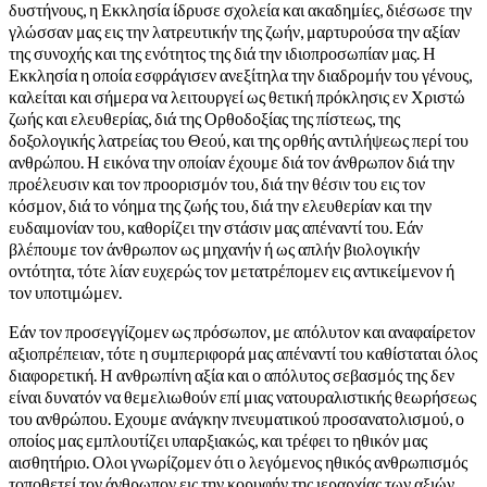
δυστήνους, η Εκκλησία ίδρυσε σχολεία και ακαδημίες, διέσωσε την
γλώσσαν μας εις την λατρευτικήν της ζωήν, μαρτυρούσα την αξίαν
της συνοχής και της ενότητος της διά την ιδιοπροσωπίαν μας. Η
Εκκλησία η οποία εσφράγισεν ανεξίτηλα την διαδρομήν του γένους,
καλείται και σήμερα να λειτουργεί ως θετική πρόκλησις εν Χριστώ
ζωής και ελευθερίας, διά της Ορθοδοξίας της πίστεως, της
δοξολογικής λατρείας του Θεού, και της ορθής αντιλήψεως περί του
ανθρώπου. Η εικόνα την οποίαν έχουμε διά τον άνθρωπον διά την
προέλευσιν και τον προορισμόν του, διά την θέσιν του εις τον
κόσμον, διά το νόημα της ζωής του, διά την ελευθερίαν και την
ευδαιμονίαν του, καθορίζει την στάσιν μας απέναντί του. Εάν
βλέπουμε τον άνθρωπον ως μηχανήν ή ως απλήν βιολογικήν
οντότητα, τότε λίαν ευχερώς τον μετατρέπομεν εις αντικείμενον ή
τον υποτιμώμεν.
Εάν τον προσεγγίζομεν ως πρόσωπον, με απόλυτον και αναφαίρετον
αξιοπρέπειαν, τότε η συμπεριφορά μας απέναντί του καθίσταται όλος
διαφορετική. Η ανθρωπίνη αξία και ο απόλυτος σεβασμός της δεν
είναι δυνατόν να θεμελιωθούν επί μιας νατουραλιστικής θεωρήσεως
του ανθρώπου. Εχουμε ανάγκην πνευματικού προσανατολισμού, ο
οποίος μας εμπλουτίζει υπαρξιακώς, και τρέφει το ηθικόν μας
αισθητήριο. Ολοι γνωρίζομεν ότι ο λεγόμενος ηθικός ανθρωπισμός
τοποθετεί τον άνθρωπον εις την κορυφήν της ιεραρχίας των αξιών.