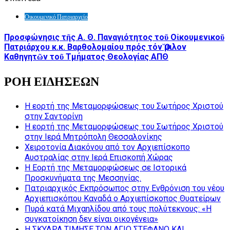
Οικουμενικό Πατριαρχείο
Προσφώνησις τῆς Α. Θ. Παναγιότητος τοῦ Οἰκουμενικοῦ
Πατριάρχου κ.κ. Βαρθολομαίου πρός τόν Ὅμιλον
Καθηγητῶν τοῦ Τμήματος Θεολογίας ΑΠΘ
ΡΟΗ ΕΙΔΗΣΕΩΝ
Η εορτή της Μεταμορφώσεως του Σωτήρος Χριστού
στην Σαντορίνη
Η εορτή της Μεταμορφώσεως του Σωτήρος Χριστού
στην Ιερά Μητρόπολη Θεσσαλονίκης
Χειροτονία Διακόνου από τον Αρχιεπίσκοπο
Αυστραλίας στην Ιερά Επισκοπή Χώρας
Η Εορτή της Μεταμορφώσεως σε Ιστορικά
Προσκυνήματα της Μεσσηνίας.
Πατριαρχικός Εκπρόσωπος στην Ενθρόνιση του νέου
Αρχιεπισκόπου Καναδά ο Αρχιεπίσκοπος Θυατείρων
Πυρά κατά Μιχαηλίδου από τους πολύτεκνους: «Η
συγκατοίκηση δεν είναι οικογένεια»
Η ΣΚΥΔΡΑ ΤΙΜΗΣΕ ΤΟΝ ΑΓΙΟ ΣΤΕΦΑΝΟ ΚΑΙ