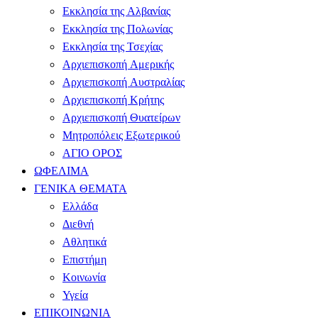
Εκκλησία της Αλβανίας
Εκκλησία της Πολωνίας
Εκκλησία της Τσεχίας
Αρχιεπισκοπή Αμερικής
Αρχιεπισκοπή Αυστραλίας
Αρχιεπισκοπή Κρήτης
Αρχιεπισκοπή Θυατείρων
Μητροπόλεις Εξωτερικού
ΑΓΙΟ ΟΡΟΣ
ΩΦΕΛΙΜΑ
ΓΕΝΙΚΑ ΘΕΜΑΤΑ
Ελλάδα
Διεθνή
Αθλητικά
Επιστήμη
Κοινωνία
Υγεία
ΕΠΙΚΟΙΝΩΝΙΑ