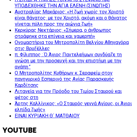
ΥΠΟΔΕΧΘΗΚΕ ΤΗΝ ΑΓΙΑ ΕΛΕΝΗ (ΣΙΝΩΠΗΣ)
Αυστραλίας Μακάριος: «Η ζωή χωρίς τον Χριστό
είναι θάνατος· με τον Χριστό, ακόμη και ο θάνατος
γίνεται πύλη προς την αιώνια ζωή»
Κερκύρας Νεκτάριος: «Σήμερα, ο άνθρωπος
στράφηκε στα επίγεια και χαμερπή»
Ονομαστήρια του Μητροπολίτη Βελγίου Αθηναγόρα
στις Βρυξέλλες
π. Φίλιππος : Ό Άγιος Παντελεήμων συνδύαζε τη
γνώση με την προσευχή και την επιστήμη με την
αγάπη.”
Ο Μητροπολίτης Κυθήρων κ. Σεραφείμ στον
πανηγυρικό Εσπερινό της Αγίας Παρασκευής
Καρδίτσης
Λιτανεία για την Πρόοδο του Τιμίου Σταυρού και
φέτος στη
Άρτης Καλλίνικος: «Ο Σταυρός γεννά Αγίους, οι Άγιοι
ελπίδα ζωής»
ΕΙΝΑΙ ΚΥΡΙΑΚΗ Θ΄ ΜΑΤΘΑΙΟΥ
YOUTUBE