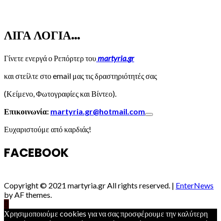
ΛΙΓΑ ΛΟΓΙΑ…
Γίνετε ενεργά ο Ρεπόρτερ του
martyria.gr
και στείλτε στο email μας τις δραστηριότητές σας
(Κείμενο, Φωτογραφίες και Βίντεο).
Επικοινωνία:
martyria.gr@hotmail.com
Ευχαριστούμε από καρδιάς!
FACEBOOK
Copyright © 2021 martyria.gr All rights reserved.
|
EnterNews
by AF themes.
Χρησιμοποιούμε cookies για να σας προσφέρουμε την καλύτερη