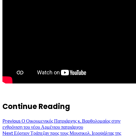
Continue Reading
Previous
Ο Οικουμενικός Πατριάρχης κ. Βαρθολομαίος στην
ενθρόνιση του νέου Αρμένιου πατριάρχου
Next
Εόρτιον Τράπεζαν προς τους Μουσικολ. Ιεροψάλτας της