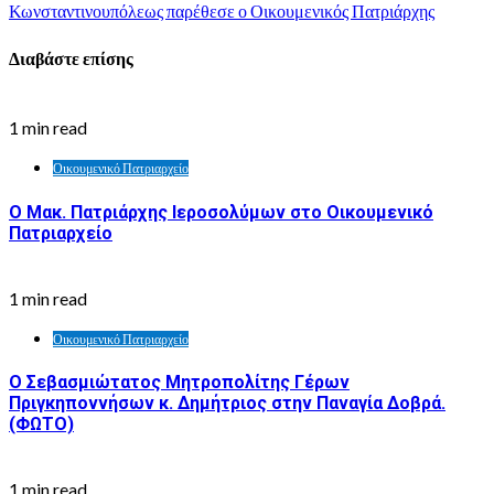
Κωνσταντινουπόλεως παρέθεσε ο Οικουμενικός Πατριάρχης
Διαβάστε επίσης
1 min read
Οικουμενικό Πατριαρχείο
Ο Μακ. Πατριάρχης Ιεροσολύμων στο Οικουμενικό
Πατριαρχείο
1 min read
Οικουμενικό Πατριαρχείο
Ο Σεβασμιώτατος Μητροπολίτης Γέρων
Πριγκηποννήσων κ. Δημήτριος στην Παναγία Δοβρά.
(ΦΩΤΟ)
1 min read