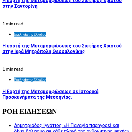
Η εορτή της Μεταμορφώσεως του Σωτήρος Χριστού
στην Σαντορίνη
1 min read
Εκκλησία της Ελλάδος
Η εορτή της Μεταμορφώσεως του Σωτήρος Χριστού
στην Ιερά Μητρόπολη Θεσσαλονίκης
1 min read
Εκκλησία της Ελλάδος
Η Εορτή της Μεταμορφώσεως σε Ιστορικά
Προσκυνήματα της Μεσσηνίας.
ΡΟΗ ΕΙΔΗΣΕΩΝ
Δημητριάδος Ιγνάτιος: «Η Παναγία παρηγορεί και
δίνει βάλσαμο σε κάθε πληγή της ανθρώπινης ψυχής»