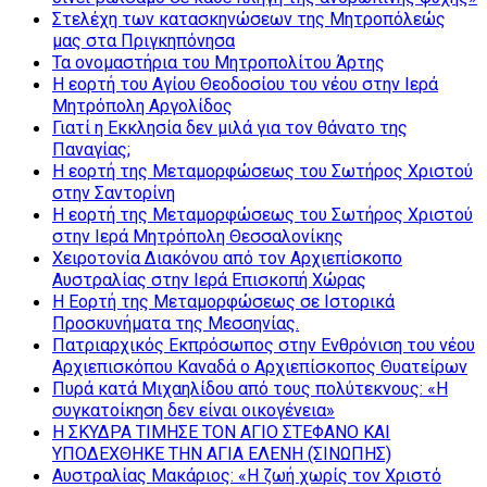
Στελέχη των κατασκηνώσεων της Μητροπόλεώς
μας στα Πριγκηπόνησα
Τα ονομαστήρια του Μητροπολίτου Άρτης
Η εορτή του Αγίου Θεοδοσίου του νέου στην Ιερά
Μητρόπολη Αργολίδος
Γιατί η Εκκλησία δεν μιλά για τον θάνατο της
Παναγίας;
Η εορτή της Μεταμορφώσεως του Σωτήρος Χριστού
στην Σαντορίνη
Η εορτή της Μεταμορφώσεως του Σωτήρος Χριστού
στην Ιερά Μητρόπολη Θεσσαλονίκης
Χειροτονία Διακόνου από τον Αρχιεπίσκοπο
Αυστραλίας στην Ιερά Επισκοπή Χώρας
Η Εορτή της Μεταμορφώσεως σε Ιστορικά
Προσκυνήματα της Μεσσηνίας.
Πατριαρχικός Εκπρόσωπος στην Ενθρόνιση του νέου
Αρχιεπισκόπου Καναδά ο Αρχιεπίσκοπος Θυατείρων
Πυρά κατά Μιχαηλίδου από τους πολύτεκνους: «Η
συγκατοίκηση δεν είναι οικογένεια»
Η ΣΚΥΔΡΑ ΤΙΜΗΣΕ ΤΟΝ ΑΓΙΟ ΣΤΕΦΑΝΟ ΚΑΙ
ΥΠΟΔΕΧΘΗΚΕ ΤΗΝ ΑΓΙΑ ΕΛΕΝΗ (ΣΙΝΩΠΗΣ)
Αυστραλίας Μακάριος: «Η ζωή χωρίς τον Χριστό