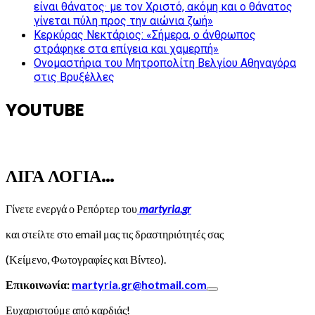
είναι θάνατος· με τον Χριστό, ακόμη και ο θάνατος
γίνεται πύλη προς την αιώνια ζωή»
Κερκύρας Νεκτάριος: «Σήμερα, ο άνθρωπος
στράφηκε στα επίγεια και χαμερπή»
Ονομαστήρια του Μητροπολίτη Βελγίου Αθηναγόρα
στις Βρυξέλλες
YOUTUBE
ΛΙΓΑ ΛΟΓΙΑ…
Γίνετε ενεργά ο Ρεπόρτερ του
martyria.gr
και στείλτε στο email μας τις δραστηριότητές σας
(Κείμενο, Φωτογραφίες και Βίντεο).
Επικοινωνία:
martyria.gr@hotmail.com
Ευχαριστούμε από καρδιάς!