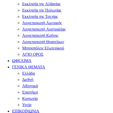
Εκκλησία της Αλβανίας
Εκκλησία της Πολωνίας
Εκκλησία της Τσεχίας
Αρχιεπισκοπή Αμερικής
Αρχιεπισκοπή Αυστραλίας
Αρχιεπισκοπή Κρήτης
Αρχιεπισκοπή Θυατείρων
Μητροπόλεις Εξωτερικού
ΑΓΙΟ ΟΡΟΣ
ΩΦΕΛΙΜΑ
ΓΕΝΙΚΑ ΘΕΜΑΤΑ
Ελλάδα
Διεθνή
Αθλητικά
Επιστήμη
Κοινωνία
Υγεία
ΕΠΙΚΟΙΝΩΝΙΑ