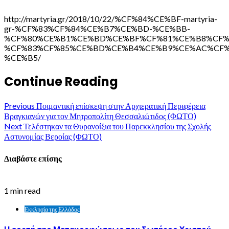
http://martyria.gr/2018/10/22/%CF%84%CE%BF-martyria-
gr-%CF%83%CF%84%CE%B7%CE%BD-%CE%BB-
%CF%80%CE%B1%CE%BD%CE%BF%CF%81%CE%B8%CF%
%CF%83%CF%85%CE%BD%CE%B4%CE%B9%CE%AC%CF%
%CE%B5/
Continue Reading
Previous
Ποιμαντική επίσκεψη στην Αρχιερατική Περιφέρεια
Βραγκιανών για τον Μητροπολίτη Θεσσαλιώτιδος (ΦΩΤΟ)
Next
Τελέστηκαν τα Θυρανοίξια του Παρεκκλησίου της Σχολής
Αστυνομίας Βεροίας (ΦΩΤΟ)
Διαβάστε επίσης
1 min read
Εκκλησία της Ελλάδος