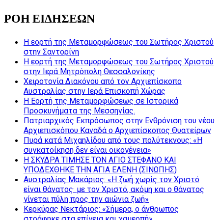
ΡΟΗ ΕΙΔΗΣΕΩΝ
Η εορτή της Μεταμορφώσεως του Σωτήρος Χριστού
στην Σαντορίνη
Η εορτή της Μεταμορφώσεως του Σωτήρος Χριστού
στην Ιερά Μητρόπολη Θεσσαλονίκης
Χειροτονία Διακόνου από τον Αρχιεπίσκοπο
Αυστραλίας στην Ιερά Επισκοπή Χώρας
Η Εορτή της Μεταμορφώσεως σε Ιστορικά
Προσκυνήματα της Μεσσηνίας.
Πατριαρχικός Εκπρόσωπος στην Ενθρόνιση του νέου
Αρχιεπισκόπου Καναδά ο Αρχιεπίσκοπος Θυατείρων
Πυρά κατά Μιχαηλίδου από τους πολύτεκνους: «Η
συγκατοίκηση δεν είναι οικογένεια»
Η ΣΚΥΔΡΑ ΤΙΜΗΣΕ ΤΟΝ ΑΓΙΟ ΣΤΕΦΑΝΟ ΚΑΙ
ΥΠΟΔΕΧΘΗΚΕ ΤΗΝ ΑΓΙΑ ΕΛΕΝΗ (ΣΙΝΩΠΗΣ)
Αυστραλίας Μακάριος: «Η ζωή χωρίς τον Χριστό
είναι θάνατος· με τον Χριστό, ακόμη και ο θάνατος
γίνεται πύλη προς την αιώνια ζωή»
Κερκύρας Νεκτάριος: «Σήμερα, ο άνθρωπος
στράφηκε στα επίγεια και χαμερπή»