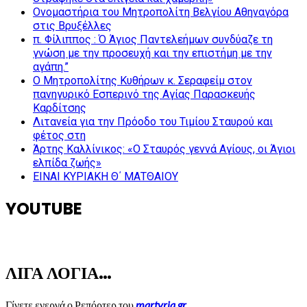
Ονομαστήρια του Μητροπολίτη Βελγίου Αθηναγόρα
στις Βρυξέλλες
π. Φίλιππος : Ό Άγιος Παντελεήμων συνδύαζε τη
γνώση με την προσευχή και την επιστήμη με την
αγάπη.”
Ο Μητροπολίτης Κυθήρων κ. Σεραφείμ στον
πανηγυρικό Εσπερινό της Αγίας Παρασκευής
Καρδίτσης
Λιτανεία για την Πρόοδο του Τιμίου Σταυρού και
φέτος στη
Άρτης Καλλίνικος: «Ο Σταυρός γεννά Αγίους, οι Άγιοι
ελπίδα ζωής»
ΕΙΝΑΙ ΚΥΡΙΑΚΗ Θ΄ ΜΑΤΘΑΙΟΥ
YOUTUBE
ΛΙΓΑ ΛΟΓΙΑ…
Γίνετε ενεργά ο Ρεπόρτερ του
martyria.gr