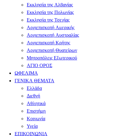
Εκκλησία της Αλβανίας
Εκκλησία της Πολωνίας
Εκκλησία της Τσεχίας
Αρχιεπισκοπή Αμερικής
Αρχιεπισκοπή Αυστραλίας
Αρχιεπισκοπή Κρήτης
Αρχιεπισκοπή Θυατείρων
Μητροπόλεις Εξωτερικού
ΑΓΙΟ ΟΡΟΣ
ΩΦΕΛΙΜΑ
ΓΕΝΙΚΑ ΘΕΜΑΤΑ
Ελλάδα
Διεθνή
Αθλητικά
Επιστήμη
Κοινωνία
Υγεία
ΕΠΙΚΟΙΝΩΝΙΑ