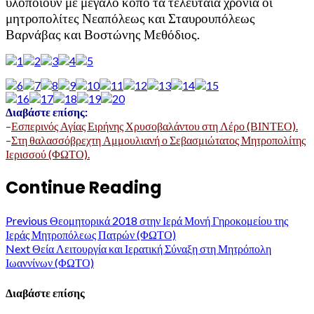
υλοποιούν με μεγάλο κόπο τα τελευταία χρόνια οι
μητροπολίτες Νεαπόλεως και Σταυρουπόλεως
Βαρνάβας και Βοστώνης Μεθόδιος.
Διαβάστε επίσης:
–
Εσπερινός Αγίας Ειρήνης Χρυσοβαλάντου στη Λέρο (ΒΙΝΤΕΟ).
–
Στη θαλασσόβρεχτη Αμμουλιανή ο Σεβασμιώτατος Μητροπολίτης
Ιερισσού (ΦΩΤΟ).
Continue Reading
Previous
Θεομητορικά 2018 στην Ιερά Μονή Γηροκομείου της
Ιεράς Μητροπόλεως Πατρών (ΦΩΤΟ)
Next
Θεία Λειτουργία και Ιερατική Σύναξη στη Μητρόπολη
Ιωαννίνων (ΦΩΤΟ)
Διαβάστε επίσης