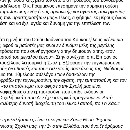
ντινής Μουσικής, μετά τον οποίο ο Πρόεδρος του Συνδέσμου
εκδήλωση. Ο κ. Γραμμένος επεσήμανε την άρρηκτη σχέση
 συμπλήρωση ενός έτους αρμονικής και αγαστής συνεργασίας
γή των δραστηριοτήτων μας».
Τέλος, ευχήθηκε, εκ μέρους όλων
η και να έχει υγεία και δύναμη για την επιτέλεση των
 ότι η μνήμη του Οσίου Ιωάννου του Κουκουζέλους
«είναι μια
 αφού οι μαθητές μας είναι εν δυνάμει μέλη της μεγάλης
 πρόσωπα που συνήργησαν για την δημιουργία της,
«τον
αυτού του μεγάλου έργου».
Στην συνέχεια, ο π. Επιφάνιος
κουζέλους λειτουργεί η Σχολή. Εξέφρασε την ευγνωμοσύνη
ιρούς διευθυντές και τους εκλεκτούς δασκάλους της. Νιώθουμε
ώμιο του 10μελούς συλλόγου των δασκάλων της
κφράζω την ευγνωμοσύνη, την αγάπη, την εμπιστοσύνη και τον
:
«το αποτύπωμα που άφησε στην Σχολή μας είναι
αναφέρθηκε στην εμπιστοσύνη που επιδεικνύουν οι
 Σχολή,
«κάτι που δεν έχει ιστορικό προηγούμενο. Αυτό
καλύτερη δυνατή διαχείριση του υλικού αυτού, που η Χάρις
 προλαλήσαντες είναι ευλογία και Χάρις Θεού. Έχουμε
η
γνωστη Σχολή μας, την 1
στην Ελλάδα, που άνοιξε δρόμους