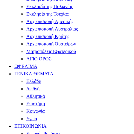
Εκκλησία της Πολωνίας
Εκκλησία της Τσεχίας
Αρχιεπισκοπή Αμερικής
Αρχιεπισκοπή Αυστραλίας
Αρχιεπισκοπή Κρήτης
Αρχιεπισκοπή Θυατείρων
Μητροπόλεις Εξωτερικού
ΑΓΙΟ ΟΡΟΣ
ΩΦΕΛΙΜΑ
ΓΕΝΙΚΑ ΘΕΜΑΤΑ
Ελλάδα
Διεθνή
Αθλητικά
Επιστήμη
Κοινωνία
Υγεία
ΕΠΙΚΟΙΝΩΝΙΑ
Ενεργός Ρεπόρτερ