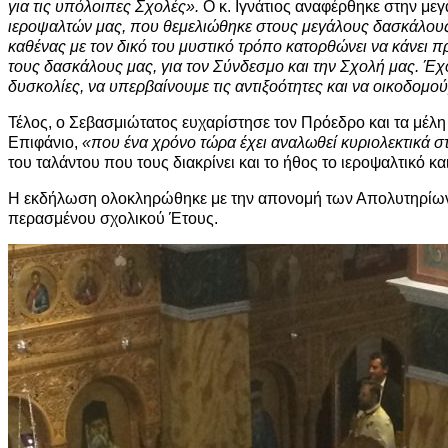
για τις υπόλοιπες Σχολές».
Ο κ. Ιγνάτιος αναφέρθηκε στην με
ιεροψαλτών μας, που θεμελιώθηκε στους μεγάλους δασκάλους
καθένας με τον δικό του μυστικό τρόπο κατορθώνει να κάνει 
τους δασκάλους μας, για τον Σύνδεσμο και την Σχολή μας. Έχ
δυσκολίες, να υπερβαίνουμε τις αντιξοότητες και να οικοδομο
Τέλος, ο Σεβασμιώτατος ευχαρίστησε τον Πρόεδρο και τα μέλ
Επιφάνιο,
«που ένα χρόνο τώρα έχει αναλωθεί κυριολεκτικά σ
του ταλάντου που τους διακρίνει και το ήθος το ιεροψαλτικό κα
Η εκδήλωση ολοκληρώθηκε με την απονομή των Απολυτηρίων,
περασμένου σχολικού Έτους.