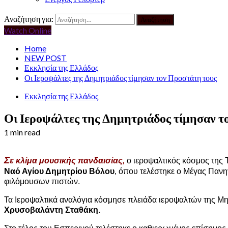
Αναζήτηση για:
Watch Online
Home
NEW POST
Εκκλησία της Ελλάδος
Οι Ιεροψάλτες της Δημητριάδος τίμησαν τον Προστάτη τους
Εκκλησία της Ελλάδος
Οι Ιεροψάλτες της Δημητριάδος τίμησαν τ
1 min read
Σ
ε κλίμα μουσικής πανδαισίας,
ο ιεροψαλτικός κόσμος της 
Ναό Αγίου Δημητρίου Βόλου
, όπου τελέστηκε ο Μέγας Πανη
φιλόμουσων πιστών.
Τα Ιεροψαλτικά αναλόγια κόσμησε πλειάδα ιεροψαλτών της 
Χρυσοβαλάντη Σταθάκη.