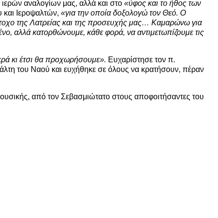
 ιερών αναλογίων μας, αλλά και στο
«ύφος και το ήθος των
υ και Ιεροψαλτών,
«για την οποία δοξολογώ τον Θεό. Ο
μέτοχο της Λατρείας και της προσευχής μας… Καμαρώνω για
ένο, αλλά κατορθώνουμε, κάθε φορά, να αντιμετωπίζουμε τις
ερά κι έτσι θα προχωρήσουμε».
Ευχαρίστησε τον π.
άλτη του Ναού και ευχήθηκε σε όλους να κρατήσουν, πέραν
υσικής, από τον Σεβασμιώτατο στους αποφοιτήσαντες του