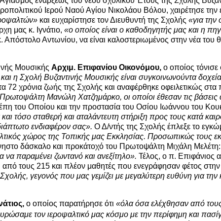
 Αγιασμός ενάρξεως του νέου σχολικού Έτους της Σχολής Βυζα
οπολιτικού Ιερού Ναού Αγίου Νικολάου Βόλου, χαιρέτησε την 
Ιεροψαλτών»
και ευχαρίστησε τον Διευθυντή της Σχολής
«για την
χη μας κ. Ιγνάτιο,
«ο οποίος είναι ο καθοδηγητής μας και η πη
Απόστολο Αντωνίου, να είναι καλοστεριωμένος στην νέα του θέσ
τινής Μουσικής
Αρχιμ. Επιφανίου Οικονόμου,
ο οποίος τόνισε
και η Σχολή Βυζαντινής Μουσικής είναι συγκοινωνούντα δοχεία,
α 72 χρόνια ζωής της Σχολής και αναφέρθηκε οφειλετικώς στα
 Πρωτοψάλτη Μανώλη Χατζημάρκο, οι οποίοι έθεσαν τις βάσεις 
έπη του Οποίου και την προστασία του Οσίου Ιωάννου του Κου
λά και τόσο σταθερή και αταλάντευτη στήριξη προς τους κατά κα
αδιάπτωτο ενδιαφέρον σας».
Ο Δ/ντής της Σχολής έπλεξε το εγκ
οψαλτικός χώρος της Τοπικής μας Εκκλησίας. Προσωπικώς τους ε
μνηστο δάσκαλο και προκάτοχό του Πρωτοψάλτη Μιχάλη Μελέτη
α να παραμένει ζωντανό και ανεξίτηλο».
Τέλος, ο π. Επιφάνιος 
ι από τους 215 και πλέον μαθητές που ενεγράφησαν φέτος στην
Σχολής, γεγονός που μας γεμίζει με μεγαλύτερη ευθύνη για την 
νάτιος,
ο οποίος παρατήρησε ότι
«όλα όσα ελέχθησαν από τους
χυρώσαμε τον ιεροψαλτικό μας κόσμο με την περίφημη και πασί