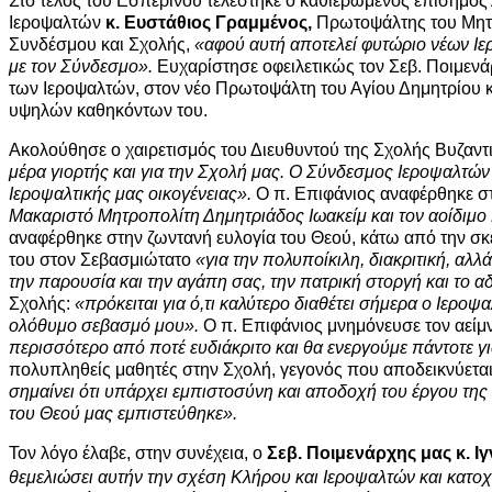
Στο τέλος του Εσπερινού τελέστηκε ο καθιερωμένος επίσημος
Ιεροψαλτών
κ. Ευστάθιος Γραμμένος,
Πρωτοψάλτης του Μητρ
Συνδέσμου και Σχολής,
«αφού αυτή αποτελεί φυτώριο νέων 
με τον Σύνδεσμο».
Ευχαρίστησε οφειλετικώς τον Σεβ. Ποιμενάρ
των Ιεροψαλτών, στον νέο Πρωτοψάλτη του Αγίου Δημητρίου κ. 
υψηλών καθηκόντων του.
Ακολούθησε ο χαιρετισμός του Διευθυντού της Σχολής Βυζαν
μέρα γιορτής και για την Σχολή μας. Ο Σύνδεσμος Ιεροψαλτών 
Ιεροψαλτικής μας οικογένειας».
Ο π. Επιφάνιος αναφέρθηκε στ
Μακαριστό Μητροπολίτη Δημητριάδος Ιωακείμ και τον αοίδιμο
αναφέρθηκε στην ζωντανή ευλογία του Θεού, κάτω από την σκ
του στον Σεβασμιώτατο
«για την πολυποίκιλη, διακριτική, αλ
την παρουσία και την αγάπη σας, την πατρική στοργή και το 
Σχολής:
«πρόκειται για ό,τι καλύτερο διαθέτει σήμερα ο Ιερ
ολόθυμο σεβασμό μου».
Ο π. Επιφάνιος μνημόνευσε τον αεί
περισσότερο από ποτέ ευδιάκριτο και θα ενεργούμε πάντοτε γι
πολυπληθείς μαθητές στην Σχολή, γεγονός που αποδεικνύετα
σημαίνει ότι υπάρχει εμπιστοσύνη και αποδοχή του έργου της 
του Θεού μας εμπιστεύθηκε».
Τον λόγο έλαβε, στην συνέχεια, ο
Σεβ. Ποιμενάρχης μας κ. Ιγ
θεμελιώσει αυτήν την σχέση Κλήρου και Ιεροψαλτών και κατο