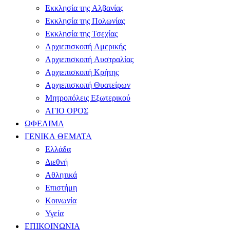
Εκκλησία της Αλβανίας
Εκκλησία της Πολωνίας
Εκκλησία της Τσεχίας
Αρχιεπισκοπή Αμερικής
Αρχιεπισκοπή Αυστραλίας
Αρχιεπισκοπή Κρήτης
Αρχιεπισκοπή Θυατείρων
Μητροπόλεις Εξωτερικού
ΑΓΙΟ ΟΡΟΣ
ΩΦΕΛΙΜΑ
ΓΕΝΙΚΑ ΘΕΜΑΤΑ
Ελλάδα
Διεθνή
Αθλητικά
Επιστήμη
Κοινωνία
Υγεία
ΕΠΙΚΟΙΝΩΝΙΑ