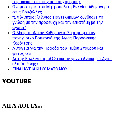
στράφηκε στα επίγεια και χαμερπή»
Ονομαστήρια του Μητροπολίτη Βελγίου Αθηναγόρα
στις Βρυξέλλες
π. Φίλιππος : Ό Άγιος Παντελεήμων συνδύαζε τη
γνώση με την προσευχή και την επιστήμη με την
αγάπη.”
Ο Μητροπολίτης Κυθήρων κ. Σεραφείμ στον
πανηγυρικό Εσπερινό της Αγίας Παρασκευής
Καρδίτσης
Λιτανεία για την Πρόοδο του Τιμίου Σταυρού και
φέτος στη
Άρτης Καλλίνικος: «Ο Σταυρός γεννά Αγίους, οι Άγιοι
ελπίδα ζωής»
ΕΙΝΑΙ ΚΥΡΙΑΚΗ Θ΄ ΜΑΤΘΑΙΟΥ
YOUTUBE
ΛΙΓΑ ΛΟΓΙΑ…