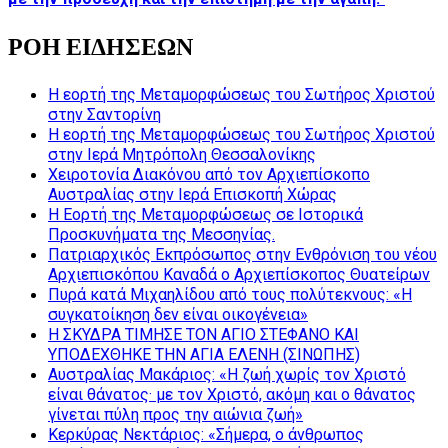
ΡΟΗ ΕΙΔΗΣΕΩΝ
Η εορτή της Μεταμορφώσεως του Σωτήρος Χριστού
στην Σαντορίνη
Η εορτή της Μεταμορφώσεως του Σωτήρος Χριστού
στην Ιερά Μητρόπολη Θεσσαλονίκης
Χειροτονία Διακόνου από τον Αρχιεπίσκοπο
Αυστραλίας στην Ιερά Επισκοπή Χώρας
Η Εορτή της Μεταμορφώσεως σε Ιστορικά
Προσκυνήματα της Μεσσηνίας.
Πατριαρχικός Εκπρόσωπος στην Ενθρόνιση του νέου
Αρχιεπισκόπου Καναδά ο Αρχιεπίσκοπος Θυατείρων
Πυρά κατά Μιχαηλίδου από τους πολύτεκνους: «Η
συγκατοίκηση δεν είναι οικογένεια»
Η ΣΚΥΔΡΑ ΤΙΜΗΣΕ ΤΟΝ ΑΓΙΟ ΣΤΕΦΑΝΟ ΚΑΙ
ΥΠΟΔΕΧΘΗΚΕ ΤΗΝ ΑΓΙΑ ΕΛΕΝΗ (ΣΙΝΩΠΗΣ)
Αυστραλίας Μακάριος: «Η ζωή χωρίς τον Χριστό
είναι θάνατος· με τον Χριστό, ακόμη και ο θάνατος
γίνεται πύλη προς την αιώνια ζωή»
Κερκύρας Νεκτάριος: «Σήμερα, ο άνθρωπος