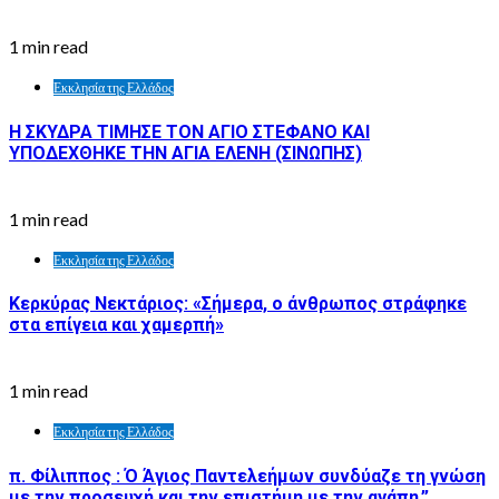
1 min read
Εκκλησία της Ελλάδος
Η ΣΚΥΔΡΑ ΤΙΜΗΣΕ ΤΟΝ ΑΓΙΟ ΣΤΕΦΑΝΟ ΚΑΙ
ΥΠΟΔΕΧΘΗΚΕ ΤΗΝ ΑΓΙΑ ΕΛΕΝΗ (ΣΙΝΩΠΗΣ)
1 min read
Εκκλησία της Ελλάδος
Κερκύρας Νεκτάριος: «Σήμερα, ο άνθρωπος στράφηκε
στα επίγεια και χαμερπή»
1 min read
Εκκλησία της Ελλάδος
π. Φίλιππος : Ό Άγιος Παντελεήμων συνδύαζε τη γνώση
με την προσευχή και την επιστήμη με την αγάπη.”