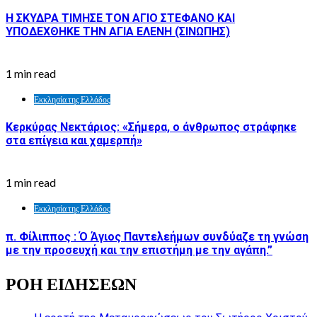
Η ΣΚΥΔΡΑ ΤΙΜΗΣΕ ΤΟΝ ΑΓΙΟ ΣΤΕΦΑΝΟ ΚΑΙ
ΥΠΟΔΕΧΘΗΚΕ ΤΗΝ ΑΓΙΑ ΕΛΕΝΗ (ΣΙΝΩΠΗΣ)
1 min read
Εκκλησία της Ελλάδος
Κερκύρας Νεκτάριος: «Σήμερα, ο άνθρωπος στράφηκε
στα επίγεια και χαμερπή»
1 min read
Εκκλησία της Ελλάδος
π. Φίλιππος : Ό Άγιος Παντελεήμων συνδύαζε τη γνώση
με την προσευχή και την επιστήμη με την αγάπη.”
ΡΟΗ ΕΙΔΗΣΕΩΝ