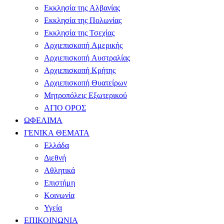
Εκκλησία της Αλβανίας
Εκκλησία της Πολωνίας
Εκκλησία της Τσεχίας
Αρχιεπισκοπή Αμερικής
Αρχιεπισκοπή Αυστραλίας
Αρχιεπισκοπή Κρήτης
Αρχιεπισκοπή Θυατείρων
Μητροπόλεις Εξωτερικού
ΑΓΙΟ ΟΡΟΣ
ΩΦΕΛΙΜΑ
ΓΕΝΙΚΑ ΘΕΜΑΤΑ
Ελλάδα
Διεθνή
Αθλητικά
Επιστήμη
Κοινωνία
Υγεία
ΕΠΙΚΟΙΝΩΝΙΑ