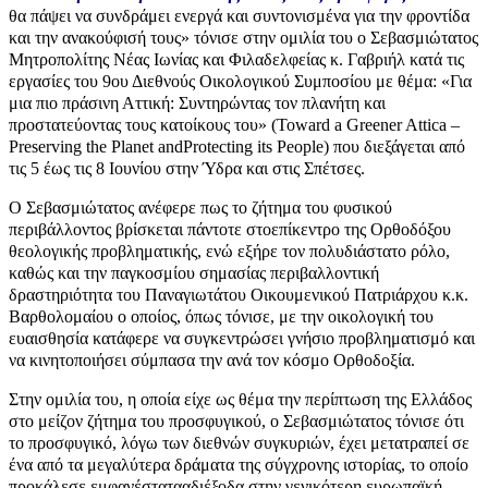
θα πάψει να συνδράμει ενεργά και συντονισμένα για την φροντίδα
και την ανακούφισή τους» τόνισε στην ομιλία του ο Σεβασμιώτατος
Μητροπολίτης Νέας Ιωνίας και Φιλαδελφείας κ. Γαβριήλ κατά τις
εργασίες του 9ου Διεθνούς Οικολογικού Συμποσίου με θέμα: «Για
μια πιο πράσινη Αττική: Συντηρώντας τον πλανήτη και
προστατεύοντας τους κατοίκους του» (Toward a Greener Attica –
Preserving the Planet andProtecting its People) που διεξάγεται από
τις 5 έως τις 8 Ιουνίου στην Ύδρα και στις Σπέτσες.
Ο Σεβασμιώτατος ανέφερε πως το ζήτημα του φυσικού
περιβάλλοντος βρίσκεται πάντοτε στοεπίκεντρο της Ορθοδόξου
θεολογικής προβληματικής, ενώ εξήρε τον πολυδιάστατο ρόλο,
καθώς και την παγκοσμίου σημασίας περιβαλλοντική
δραστηριότητα του Παναγιωτάτου Οικουμενικού Πατριάρχου κ.κ.
Βαρθολομαίου ο οποίος, όπως τόνισε, με την οικολογική του
ευαισθησία κατάφερε να συγκεντρώσει γνήσιο προβληματισμό και
να κινητοποιήσει σύμπασα την ανά τον κόσμο Ορθοδοξία.
Στην ομιλία του, η οποία είχε ως θέμα την περίπτωση της Ελλάδος
στο μείζον ζήτημα του προσφυγικού, ο Σεβασμιώτατος τόνισε ότι
το προσφυγικό, λόγω των διεθνών συγκυριών, έχει μετατραπεί σε
ένα από τα μεγαλύτερα δράματα της σύγχρονης ιστορίας, το οποίο
προκάλεσε εμφανέστατααδιέξοδα στην γενικότερη ευρωπαϊκή