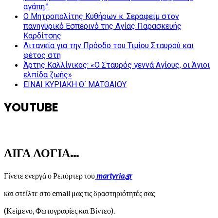
αγάπη.”
Ο Μητροπολίτης Κυθήρων κ. Σεραφείμ στον
πανηγυρικό Εσπερινό της Αγίας Παρασκευής
Καρδίτσης
Λιτανεία για την Πρόοδο του Τιμίου Σταυρού και
φέτος στη
Άρτης Καλλίνικος: «Ο Σταυρός γεννά Αγίους, οι Άγιοι
ελπίδα ζωής»
ΕΙΝΑΙ ΚΥΡΙΑΚΗ Θ΄ ΜΑΤΘΑΙΟΥ
YOUTUBE
ΛΙΓΑ ΛΟΓΙΑ…
Γίνετε ενεργά ο Ρεπόρτερ του
martyria.gr
και στείλτε στο email μας τις δραστηριότητές σας
(Κείμενο, Φωτογραφίες και Βίντεο).