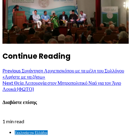
Continue Reading
Previous
Συνάντηση Αρχιεπισκόπου με τα μέλη του Συλλόγου
«Αφήστε με να ζήσω»
Next
Θεία Λειτουργία στον Μητροπολιτικό Ναό για τον Άγιο
Λουκά (ΦΩΤΟ)
Διαβάστε επίσης
1 min read
Εκκλησία της Ελλάδος