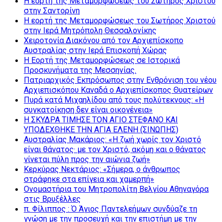
Η εορτή της Μεταμορφώσεως του Σωτήρος Χριστού
στην Σαντορίνη
Η εορτή της Μεταμορφώσεως του Σωτήρος Χριστού
στην Ιερά Μητρόπολη Θεσσαλονίκης
Χειροτονία Διακόνου από τον Αρχιεπίσκοπο
Αυστραλίας στην Ιερά Επισκοπή Χώρας
Η Εορτή της Μεταμορφώσεως σε Ιστορικά
Προσκυνήματα της Μεσσηνίας.
Πατριαρχικός Εκπρόσωπος στην Ενθρόνιση του νέου
Αρχιεπισκόπου Καναδά ο Αρχιεπίσκοπος Θυατείρων
Πυρά κατά Μιχαηλίδου από τους πολύτεκνους: «Η
συγκατοίκηση δεν είναι οικογένεια»
Η ΣΚΥΔΡΑ ΤΙΜΗΣΕ ΤΟΝ ΑΓΙΟ ΣΤΕΦΑΝΟ ΚΑΙ
ΥΠΟΔΕΧΘΗΚΕ ΤΗΝ ΑΓΙΑ ΕΛΕΝΗ (ΣΙΝΩΠΗΣ)
Αυστραλίας Μακάριος: «Η ζωή χωρίς τον Χριστό
είναι θάνατος· με τον Χριστό, ακόμη και ο θάνατος
γίνεται πύλη προς την αιώνια ζωή»
Κερκύρας Νεκτάριος: «Σήμερα, ο άνθρωπος
στράφηκε στα επίγεια και χαμερπή»
Ονομαστήρια του Μητροπολίτη Βελγίου Αθηναγόρα
στις Βρυξέλλες
π. Φίλιππος : Ό Άγιος Παντελεήμων συνδύαζε τη
γνώση με την προσευχή και την επιστήμη με την