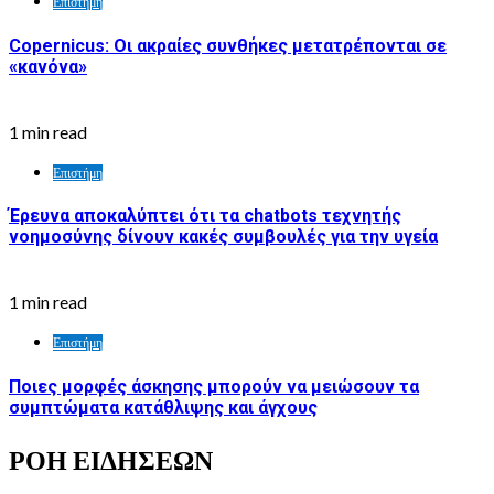
Επιστήμη
Copernicus: Οι ακραίες συνθήκες μετατρέπονται σε
«κανόνα»
1 min read
Επιστήμη
Έρευνα αποκαλύπτει ότι τα chatbots τεχνητής
νοημοσύνης δίνουν κακές συμβουλές για την υγεία
1 min read
Επιστήμη
Ποιες μορφές άσκησης μπορούν να μειώσουν τα
συμπτώματα κατάθλιψης και άγχους
ΡΟΗ ΕΙΔΗΣΕΩΝ