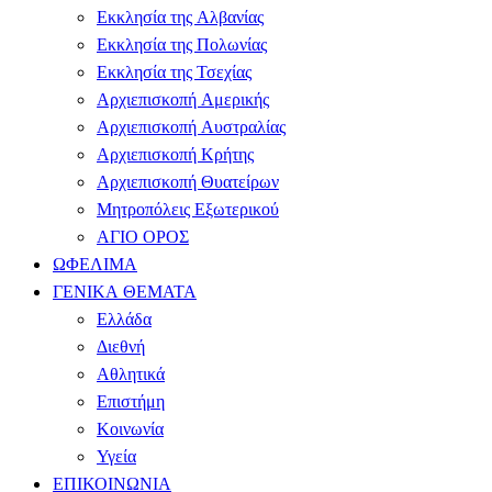
Εκκλησία της Αλβανίας
Εκκλησία της Πολωνίας
Εκκλησία της Τσεχίας
Αρχιεπισκοπή Αμερικής
Αρχιεπισκοπή Αυστραλίας
Αρχιεπισκοπή Κρήτης
Αρχιεπισκοπή Θυατείρων
Μητροπόλεις Εξωτερικού
ΑΓΙΟ ΟΡΟΣ
ΩΦΕΛΙΜΑ
ΓΕΝΙΚΑ ΘΕΜΑΤΑ
Ελλάδα
Διεθνή
Αθλητικά
Επιστήμη
Κοινωνία
Υγεία
ΕΠΙΚΟΙΝΩΝΙΑ