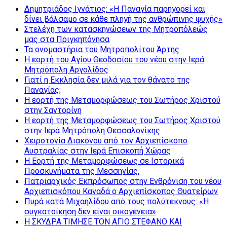
Δημητριάδος Ιγνάτιος: «Η Παναγία παρηγορεί και
δίνει βάλσαμο σε κάθε πληγή της ανθρώπινης ψυχής»
Στελέχη των κατασκηνώσεων της Μητροπόλεώς
μας στα Πριγκηπόνησα
Τα ονομαστήρια του Μητροπολίτου Άρτης
Η εορτή του Αγίου Θεοδοσίου του νέου στην Ιερά
Μητρόπολη Αργολίδος
Γιατί η Εκκλησία δεν μιλά για τον θάνατο της
Παναγίας;
Η εορτή της Μεταμορφώσεως του Σωτήρος Χριστού
στην Σαντορίνη
Η εορτή της Μεταμορφώσεως του Σωτήρος Χριστού
στην Ιερά Μητρόπολη Θεσσαλονίκης
Χειροτονία Διακόνου από τον Αρχιεπίσκοπο
Αυστραλίας στην Ιερά Επισκοπή Χώρας
Η Εορτή της Μεταμορφώσεως σε Ιστορικά
Προσκυνήματα της Μεσσηνίας.
Πατριαρχικός Εκπρόσωπος στην Ενθρόνιση του νέου
Αρχιεπισκόπου Καναδά ο Αρχιεπίσκοπος Θυατείρων
Πυρά κατά Μιχαηλίδου από τους πολύτεκνους: «Η
συγκατοίκηση δεν είναι οικογένεια»
Η ΣΚΥΔΡΑ ΤΙΜΗΣΕ ΤΟΝ ΑΓΙΟ ΣΤΕΦΑΝΟ ΚΑΙ