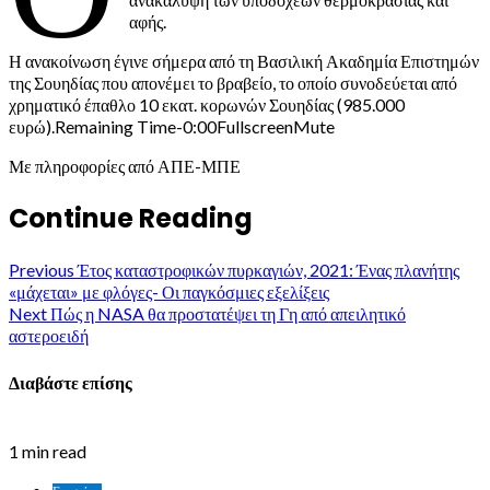
αφής.
Η ανακοίνωση έγινε σήμερα από τη Βασιλική Ακαδημία Επιστημών
της Σουηδίας που απονέμει το βραβείο, το οποίο συνοδεύεται από
χρηματικό έπαθλο 10 εκατ. κορωνών Σουηδίας (985.000
ευρώ).Remaining Time-0:00FullscreenMute
Με πληροφορίες από ΑΠΕ-ΜΠΕ
Continue Reading
Previous
Έτος καταστροφικών πυρκαγιών, 2021: Ένας πλανήτης
«μάχεται» με φλόγες- Οι παγκόσμιες εξελίξεις
Next
Πώς η NASA θα προστατέψει τη Γη από απειλητικό
αστεροειδή
Διαβάστε επίσης
1 min read