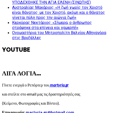
ΥΠΟΔΕΧΘΗΚΕ ΤΗΝ ΑΓΙΑ ΕΛΕΝΗ (ΣΙΝΩΠΗΣ)
Αυστραλίας Μακάριος: «Η ζωή χωρίς τον Χριστό
είναι θάνατος· με τον Χριστό, ακόμη και ο θάνατος
γίνεται πύλη προς την αιώνια ζωή»
Κερκύρας Νεκτάριος: «Σήμερα, ο άνθρωπος
στράφηκε στα επίγεια και χαμερπή»
Ονομαστήρια του Μητροπολίτη Βελγίου Αθηναγόρα
στις Βρυξέλλες
YOUTUBE
ΛΙΓΑ ΛΟΓΙΑ…
Γίνετε ενεργά ο Ρεπόρτερ του
martyria.gr
και στείλτε στο email μας τις δραστηριότητές σας
(Κείμενο, Φωτογραφίες και Βίντεο).
Επικοινωνία:
martyria.gr@hotmail.com