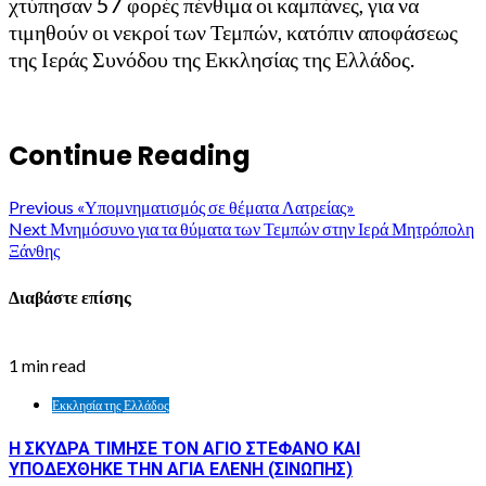
χτύπησαν 57 φορές πένθιμα οι καμπάνες, για να
τιμηθούν οι νεκροί των Τεμπών, κατόπιν αποφάσεως
της Ιεράς Συνόδου της Εκκλησίας της Ελλάδος.
Continue Reading
Previous
«Υπομνηματισμός σε θέματα Λατρείας»
Next
Μνημόσυνο για τα θύματα των Τεμπών στην Ιερά Μητρόπολη
Ξάνθης
Διαβάστε επίσης
1 min read
Εκκλησία της Ελλάδος
Η ΣΚΥΔΡΑ ΤΙΜΗΣΕ ΤΟΝ ΑΓΙΟ ΣΤΕΦΑΝΟ ΚΑΙ
ΥΠΟΔΕΧΘΗΚΕ ΤΗΝ ΑΓΙΑ ΕΛΕΝΗ (ΣΙΝΩΠΗΣ)