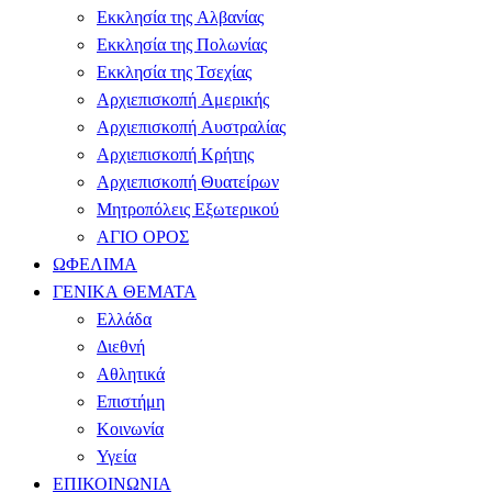
Εκκλησία της Αλβανίας
Εκκλησία της Πολωνίας
Εκκλησία της Τσεχίας
Αρχιεπισκοπή Αμερικής
Αρχιεπισκοπή Αυστραλίας
Αρχιεπισκοπή Κρήτης
Αρχιεπισκοπή Θυατείρων
Μητροπόλεις Εξωτερικού
ΑΓΙΟ ΟΡΟΣ
ΩΦΕΛΙΜΑ
ΓΕΝΙΚΑ ΘΕΜΑΤΑ
Ελλάδα
Διεθνή
Αθλητικά
Επιστήμη
Κοινωνία
Υγεία
ΕΠΙΚΟΙΝΩΝΙΑ