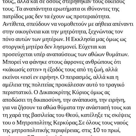
τους,, αλλά και σε όσους στερήθηκαν τους οικείους
τους. Τα αναπάντητα ερωτήματα οι ιθύνοντες της
πατρίδος μας δεν τα έχουν ως προτεραιότητα.
Αντίθετα, σπεύδουν να νομοθετούν με αήθεια απέναντι
στην οικογένεια και την μητρότητα, ξεχνώντας τον
πόνο αυτών των μητέρων. Η Εκκλησία μας όμως ως
στοργική μητέρα δεν λησμονεί. Εύχεται και
προσεύχεται υπέρ αναπαύσεως των αθώων θυμάτων.
Μπορεί να φάνηκε στους άφρονες ανθρώπους ότι
«κάκωσίς εστιν» η έξοδός τους από τη ζωή, αλλά
εκείνοι «εισί εν ειρήνη». Ο πειρασμός, αλλά και η
αμέλεια της πολιτείας προκάλεσαν αυτό το τραγικό
περιστατικό. Ο Δικαιοκρίτης Κύριος όμως ας
αποδώσει τη δικαιοσύνη, την ανάπαυση, την ειρήνη,
για να ζήσουν τα αθώα θύματα την ανάστασή τους και
τη χαρά της βασιλείας του Θεού, κατέληξε τις σκέψεις
του ο Μητροπολίτης Κερκύρας.Σε όλους τους ναούς
της μητροπολιτικής περιφέρειας, στις 10 το πρωί,