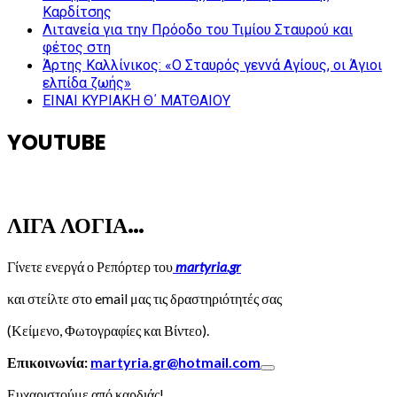
Καρδίτσης
Λιτανεία για την Πρόοδο του Τιμίου Σταυρού και
φέτος στη
Άρτης Καλλίνικος: «Ο Σταυρός γεννά Αγίους, οι Άγιοι
ελπίδα ζωής»
ΕΙΝΑΙ ΚΥΡΙΑΚΗ Θ΄ ΜΑΤΘΑΙΟΥ
YOUTUBE
ΛΙΓΑ ΛΟΓΙΑ…
Γίνετε ενεργά ο Ρεπόρτερ του
martyria.gr
και στείλτε στο email μας τις δραστηριότητές σας
(Κείμενο, Φωτογραφίες και Βίντεο).
Επικοινωνία:
martyria.gr@hotmail.com
Ευχαριστούμε από καρδιάς!