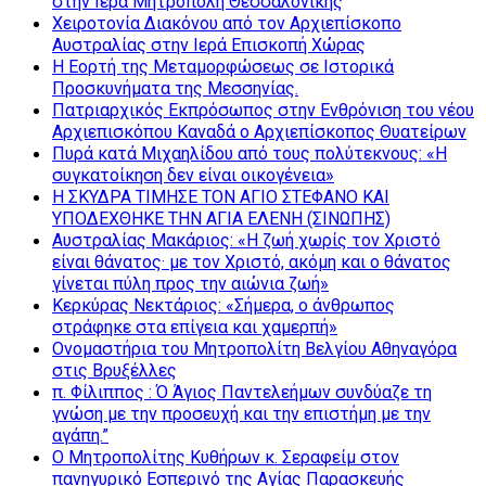
στην Ιερά Μητρόπολη Θεσσαλονίκης
Χειροτονία Διακόνου από τον Αρχιεπίσκοπο
Αυστραλίας στην Ιερά Επισκοπή Χώρας
Η Εορτή της Μεταμορφώσεως σε Ιστορικά
Προσκυνήματα της Μεσσηνίας.
Πατριαρχικός Εκπρόσωπος στην Ενθρόνιση του νέου
Αρχιεπισκόπου Καναδά ο Αρχιεπίσκοπος Θυατείρων
Πυρά κατά Μιχαηλίδου από τους πολύτεκνους: «Η
συγκατοίκηση δεν είναι οικογένεια»
Η ΣΚΥΔΡΑ ΤΙΜΗΣΕ ΤΟΝ ΑΓΙΟ ΣΤΕΦΑΝΟ ΚΑΙ
ΥΠΟΔΕΧΘΗΚΕ ΤΗΝ ΑΓΙΑ ΕΛΕΝΗ (ΣΙΝΩΠΗΣ)
Αυστραλίας Μακάριος: «Η ζωή χωρίς τον Χριστό
είναι θάνατος· με τον Χριστό, ακόμη και ο θάνατος
γίνεται πύλη προς την αιώνια ζωή»
Κερκύρας Νεκτάριος: «Σήμερα, ο άνθρωπος
στράφηκε στα επίγεια και χαμερπή»
Ονομαστήρια του Μητροπολίτη Βελγίου Αθηναγόρα
στις Βρυξέλλες
π. Φίλιππος : Ό Άγιος Παντελεήμων συνδύαζε τη
γνώση με την προσευχή και την επιστήμη με την
αγάπη.”
Ο Μητροπολίτης Κυθήρων κ. Σεραφείμ στον
πανηγυρικό Εσπερινό της Αγίας Παρασκευής