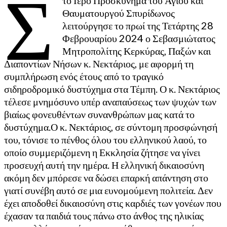
Σ
το Ιερό Προσκύνημα του Αγίου και
Θαυματουργού Σπυρίδωνος
λειτούργησε το πρωί της Τετάρτης 28
Φεβρουαρίου 2024 ο Σεβασμιώτατος
Μητροπολίτης Κερκύρας, Παξών και
Διαποντίων Νήσων κ. Νεκτάριος, με αφορμή τη
συμπλήρωση ενός έτους από το τραγικό
σιδηροδρομικό δυστύχημα στα Τέμπη. Ο κ. Νεκτάριος
τέλεσε μνημόσυνο υπέρ αναπαύσεως των ψυχών των
βιαίως φονευθέντων συνανθρώπων μας κατά το
δυστύχημα.Ο κ. Νεκτάριος, σε σύντομη προσφώνησή
του, τόνισε το πένθος όλου του ελληνικού λαού, το
οποίο συμμεριζόμενη η Εκκλησία ζήτησε να γίνει
προσευχή αυτή την ημέρα. Η ελληνική δικαιοσύνη
ακόμη δεν μπόρεσε να δώσει επαρκή απάντηση στο
γιατί συνέβη αυτό σε μια ευνομούμενη πολιτεία. Δεν
έχει αποδοθεί δικαιοσύνη στις καρδιές των γονέων που
έχασαν τα παιδιά τους πάνω στο άνθος της ηλικίας