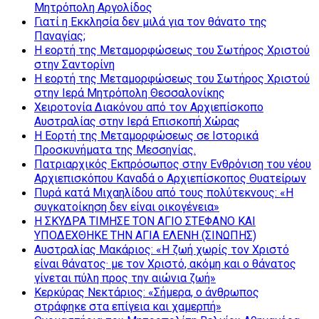
Μητρόπολη Αργολίδος
Γιατί η Εκκλησία δεν μιλά για τον θάνατο της
Παναγίας;
Η εορτή της Μεταμορφώσεως του Σωτήρος Χριστού
στην Σαντορίνη
Η εορτή της Μεταμορφώσεως του Σωτήρος Χριστού
στην Ιερά Μητρόπολη Θεσσαλονίκης
Χειροτονία Διακόνου από τον Αρχιεπίσκοπο
Αυστραλίας στην Ιερά Επισκοπή Χώρας
Η Εορτή της Μεταμορφώσεως σε Ιστορικά
Προσκυνήματα της Μεσσηνίας.
Πατριαρχικός Εκπρόσωπος στην Ενθρόνιση του νέου
Αρχιεπισκόπου Καναδά ο Αρχιεπίσκοπος Θυατείρων
Πυρά κατά Μιχαηλίδου από τους πολύτεκνους: «Η
συγκατοίκηση δεν είναι οικογένεια»
Η ΣΚΥΔΡΑ ΤΙΜΗΣΕ ΤΟΝ ΑΓΙΟ ΣΤΕΦΑΝΟ ΚΑΙ
ΥΠΟΔΕΧΘΗΚΕ ΤΗΝ ΑΓΙΑ ΕΛΕΝΗ (ΣΙΝΩΠΗΣ)
Αυστραλίας Μακάριος: «Η ζωή χωρίς τον Χριστό
είναι θάνατος· με τον Χριστό, ακόμη και ο θάνατος
γίνεται πύλη προς την αιώνια ζωή»
Κερκύρας Νεκτάριος: «Σήμερα, ο άνθρωπος
στράφηκε στα επίγεια και χαμερπή»