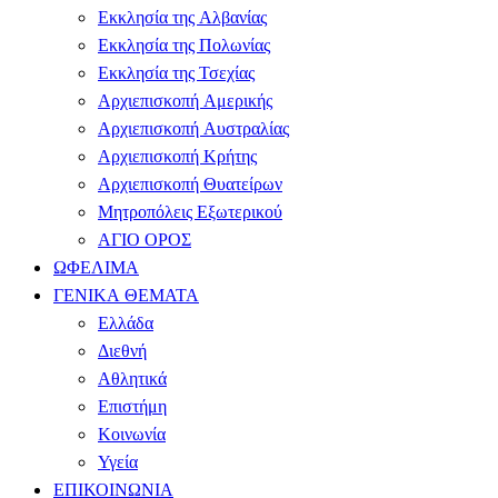
Εκκλησία της Αλβανίας
Εκκλησία της Πολωνίας
Εκκλησία της Τσεχίας
Αρχιεπισκοπή Αμερικής
Αρχιεπισκοπή Αυστραλίας
Αρχιεπισκοπή Κρήτης
Αρχιεπισκοπή Θυατείρων
Μητροπόλεις Εξωτερικού
ΑΓΙΟ ΟΡΟΣ
ΩΦΕΛΙΜΑ
ΓΕΝΙΚΑ ΘΕΜΑΤΑ
Ελλάδα
Διεθνή
Αθλητικά
Επιστήμη
Κοινωνία
Υγεία
ΕΠΙΚΟΙΝΩΝΙΑ