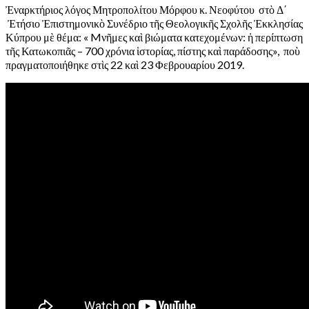
Ἐναρκτήριος λόγος Μητροπολίτου Μόρφου κ. Νεοφύτου στὸ Δ΄
Ἐτήσιο Ἐπιστημονικὸ Συνέδριο τῆς Θεολογικῆς Σχολῆς Ἐκκλησίας
Κύπρου μὲ θέμα: « Mνῆμες καὶ βιώματα κατεχομένων: ἡ περίπτωση
τῆς Κατωκοπιᾶς – 700 χρόνια ἱστορίας, πίστης καὶ παράδοσης», ποὺ
πραγματοποιήθηκε στὶς 22 καὶ 23 Φεβρουαρίου 2019.