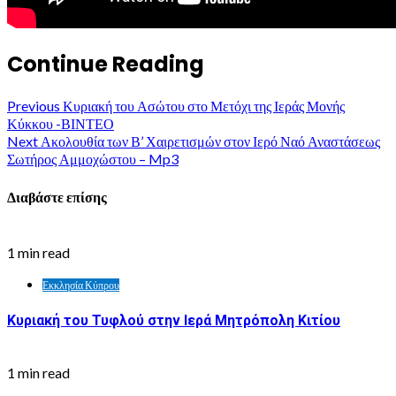
Continue Reading
Previous
Κυριακή του Ασώτου στο Μετόχι της Ιεράς Μονής
Κύκκου -ΒΙΝΤΕΟ
Next
Ακολουθία των Β’ Χαιρετισμών στον Ιερό Ναό Αναστάσεως
Σωτήρος Αμμοχώστου – Mp3
Διαβάστε επίσης
1 min read
Εκκλησία Κύπρου
Κυριακή του Τυφλού στην Ιερά Μητρόπολη Κιτίου
1 min read