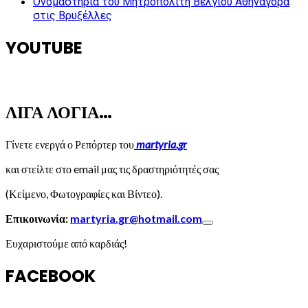
Ονομαστήρια του Μητροπολίτη Βελγίου Αθηναγόρα
στις Βρυξέλλες
YOUTUBE
ΛΙΓΑ ΛΟΓΙΑ…
Γίνετε ενεργά ο Ρεπόρτερ του
martyria.gr
και στείλτε στο email μας τις δραστηριότητές σας
(Κείμενο, Φωτογραφίες και Βίντεο).
Επικοινωνία:
martyria.gr@hotmail.com
Ευχαριστούμε από καρδιάς!
FACEBOOK