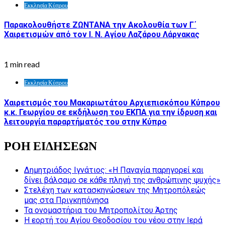
Εκκλησία Κύπρου
Παρακολουθήστε ΖΩΝΤΑΝΑ την Ακολουθία των Γ΄
Χαιρετισμών από τον Ι. Ν. Αγίου Λαζάρου Λάρνακας
1 min read
Εκκλησία Κύπρου
Χαιρετισμός του Μακαριωτάτου Αρχιεπισκόπου Κύπρου
κ.κ. Γεωργίου σε εκδήλωση του ΕΚΠΑ για την ίδρυση και
λειτουργία παραρτήματός του στην Κύπρο
ΡΟΗ ΕΙΔΗΣΕΩΝ
Δημητριάδος Ιγνάτιος: «Η Παναγία παρηγορεί και
δίνει βάλσαμο σε κάθε πληγή της ανθρώπινης ψυχής»
Στελέχη των κατασκηνώσεων της Μητροπόλεώς
μας στα Πριγκηπόνησα
Τα ονομαστήρια του Μητροπολίτου Άρτης
Η εορτή του Αγίου Θεοδοσίου του νέου στην Ιερά