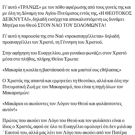
Γι’ αυτό «ΤΡΑΝΩΣ» με τον πόθο αφιέρωσης από τους γονείς της και
με όλη τη Δύναμη του Αγίου Πνεύματος εντός της, «Η ΘΕΟΤΟΚΟΣ
ΔΕΙΚΝΥΤΑΙ», δηλαδή εισέρχεται αποκαλυπτόμενη ως δυνάμει
Μητέρα του Θεού ΣΤΟΝ ΝΑΟ ΤΟΥ ΣΟΛΟΜΩΝΤΑ!
Γι’ αυτό η παρουσία της στο Ναό «προκαταγγέλλεται» δηλαδή
προαναγγέλλει τον Χριστό, τη Γέννηση του Χριστού.
Στην αφήγηση του Ευαγγελίου, μια γυναίκα φωνάζει στον Χριστό
μέσα στο πλήθος, πλήρης Θείου Έρωτα:
«Μακαρία η κοιλία η βαστάσασά σε και μαστοί ους εθήλασας.»
Ο Χριστός της απαντά και ερμηνεύει τη Θεοτόκο, αλλά και όλη την
Πνευματική Ζωή με τον Μακαρισμό, που είναι η πηγή όλων τον
Μακαρισμών:
«Μακάριοι οι ακούοντες τον Λόγον του Θεού και φυλάσσοντες
αυτόν!»
Πρώτος που ακούει τον Λόγο του Θεού και τον φυλάσσει είναι ο
ίδιος ο Χριστός, αφού σε όλο το Ευαγγέλιο ομολογεί ότι δεν μιλά αφ
´ Εαυτού του, αλλά μας λέει τον Λόγο που ακούει από τον Πατέρα