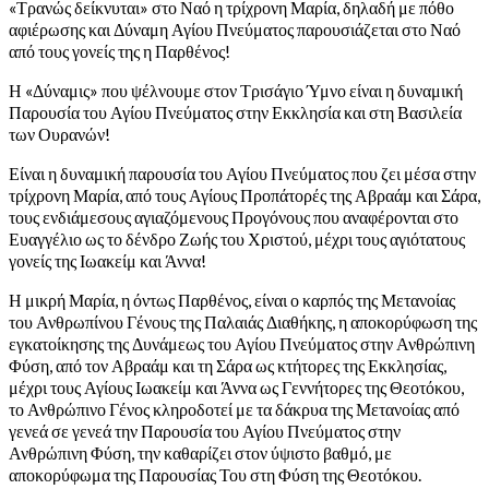
«Τρανώς δείκνυται» στο Ναό η τρίχρονη Μαρία, δηλαδή με πόθο
αφιέρωσης και Δύναμη Αγίου Πνεύματος παρουσιάζεται στο Ναό
από τους γονείς της η Παρθένος!
Η «Δύναμις» που ψέλνουμε στον Τρισάγιο Ύμνο είναι η δυναμική
Παρουσία του Αγίου Πνεύματος στην Εκκλησία και στη Βασιλεία
των Ουρανών!
Είναι η δυναμική παρουσία του Αγίου Πνεύματος που ζει μέσα στην
τρίχρονη Μαρία, από τους Αγίους Προπάτορές της Αβραάμ και Σάρα,
τους ενδιάμεσους αγιαζόμενους Προγόνους που αναφέρονται στο
Ευαγγέλιο ως το δένδρο Ζωής του Χριστού, μέχρι τους αγιότατους
γονείς της Ιωακείμ και Άννα!
Η μικρή Μαρία, η όντως Παρθένος, είναι ο καρπός της Μετανοίας
του Ανθρωπίνου Γένους της Παλαιάς Διαθήκης, η αποκορύφωση της
εγκατοίκησης της Δυνάμεως του Αγίου Πνεύματος στην Ανθρώπινη
Φύση, από τον Αβραάμ και τη Σάρα ως κτήτορες της Εκκλησίας,
μέχρι τους Αγίους Ιωακείμ και Άννα ως Γεννήτορες της Θεοτόκου,
το Ανθρώπινο Γένος κληροδοτεί με τα δάκρυα της Μετανοίας από
γενεά σε γενεά την Παρουσία του Αγίου Πνεύματος στην
Ανθρώπινη Φύση, την καθαρίζει στον ύψιστο βαθμό, με
αποκορύφωμα της Παρουσίας Του στη Φύση της Θεοτόκου.