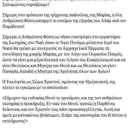
Σολομώντος εορτάζουμε!
Σήμερα, στο πρόσωπο της τρίχρονης παιδούλας, της Μαρίας, η όλη
Ανθρώπινη Φύση καταργεί το επιτίμιο της εξορίας του Αδάμ από τον
Παράδεισο!
Σήμερα, η Ανθρώπινη Φύση ως νήπιο επιστρέφει στο εργαστήριο
της Σωτηρίας, στο Ναό, όπου το Άγιο Πνεύμα, μέσα στο Ιερό του
Ναού θα τρέφει με συνεργούς τα Αρχαγγελικά Τάγματα, τη
συνείδηση της μικρής Μαρίας, με τον Λόγο του Ουρανίου Πατρός,
ώστε να γίνει μια μέρα δεκτική του Λόγου του Ευαγγελισμού και να
γίνει Θεοτόκος και Μητέρα του Θεού και ως Θεοτόκος να γίνει
Παναγία, δηλαδή η Μητέρα της Αγιότητας όλων των Αγίων!
Η Εκκλησία, ως Σώμα Χριστού, τιμώντας την Ημέρα αυτή, της
πλέκει το εγκώμιο με το απολυτίκιο:
«Σήμερον της ευδοκίας Θεού το προοίμιον, και της των ανθρώπων
σωτηρίας η προκήρυξις. Εν ναώ του Θεού, τρανώς η Παρθένος
δείκνυται, και τον Χριστόν τοις πάσι προκαταγγέλλεται. Αυτή και
ημείς μεγαλοφώνως βοήσωμεν, Χαίρε της οικονομίας του Κτίστου η
εκπλήρωσις!»