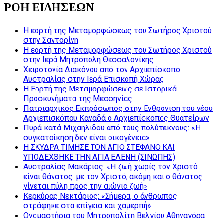
ΡΟΗ ΕΙΔΗΣΕΩΝ
Η εορτή της Μεταμορφώσεως του Σωτήρος Χριστού
στην Σαντορίνη
Η εορτή της Μεταμορφώσεως του Σωτήρος Χριστού
στην Ιερά Μητρόπολη Θεσσαλονίκης
Χειροτονία Διακόνου από τον Αρχιεπίσκοπο
Αυστραλίας στην Ιερά Επισκοπή Χώρας
Η Εορτή της Μεταμορφώσεως σε Ιστορικά
Προσκυνήματα της Μεσσηνίας.
Πατριαρχικός Εκπρόσωπος στην Ενθρόνιση του νέου
Αρχιεπισκόπου Καναδά ο Αρχιεπίσκοπος Θυατείρων
Πυρά κατά Μιχαηλίδου από τους πολύτεκνους: «Η
συγκατοίκηση δεν είναι οικογένεια»
Η ΣΚΥΔΡΑ ΤΙΜΗΣΕ ΤΟΝ ΑΓΙΟ ΣΤΕΦΑΝΟ ΚΑΙ
ΥΠΟΔΕΧΘΗΚΕ ΤΗΝ ΑΓΙΑ ΕΛΕΝΗ (ΣΙΝΩΠΗΣ)
Αυστραλίας Μακάριος: «Η ζωή χωρίς τον Χριστό
είναι θάνατος· με τον Χριστό, ακόμη και ο θάνατος
γίνεται πύλη προς την αιώνια ζωή»
Κερκύρας Νεκτάριος: «Σήμερα, ο άνθρωπος
στράφηκε στα επίγεια και χαμερπή»
Ονομαστήρια του Μητροπολίτη Βελγίου Αθηναγόρα