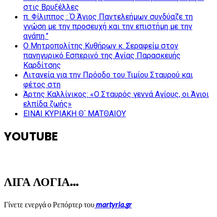
στις Βρυξέλλες
π. Φίλιππος : Ό Άγιος Παντελεήμων συνδύαζε τη
γνώση με την προσευχή και την επιστήμη με την
αγάπη.”
Ο Μητροπολίτης Κυθήρων κ. Σεραφείμ στον
πανηγυρικό Εσπερινό της Αγίας Παρασκευής
Καρδίτσης
Λιτανεία για την Πρόοδο του Τιμίου Σταυρού και
φέτος στη
Άρτης Καλλίνικος: «Ο Σταυρός γεννά Αγίους, οι Άγιοι
ελπίδα ζωής»
ΕΙΝΑΙ ΚΥΡΙΑΚΗ Θ΄ ΜΑΤΘΑΙΟΥ
YOUTUBE
ΛΙΓΑ ΛΟΓΙΑ…
Γίνετε ενεργά ο Ρεπόρτερ του
martyria.gr