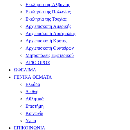
Εκκλησία της Αλβανίας
Εκκλησία της Πολωνίας
Εκκλησία της Τσεχίας
Αρχιεπισκοπή Αμερικής
Αρχιεπισκοπή Αυστραλίας
Αρχιεπισκοπή Κρήτης
Αρχιεπισκοπή Θυατείρων
Μητροπόλεις Εξωτερικού
ΑΓΙΟ ΟΡΟΣ
ΩΦΕΛΙΜΑ
ΓΕΝΙΚΑ ΘΕΜΑΤΑ
Ελλάδα
Διεθνή
Αθλητικά
Επιστήμη
Κοινωνία
Υγεία
ΕΠΙΚΟΙΝΩΝΙΑ