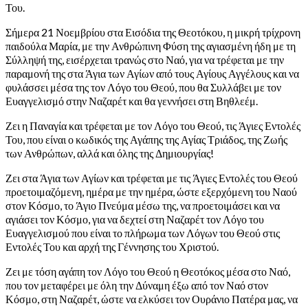
Του.
Σήμερα 21 Νοεμβρίου στα Εισόδια της Θεοτόκου, η μικρή τρίχρονη
παιδούλα Μαρία, με την Ανθρώπινη Φύση της αγιασμένη ήδη με τη
Σύλληψή της, εισέρχεται τρανώς στο Ναό, για να τρέφεται με την
παραμονή της στα Άγια των Αγίων από τους Αγίους Αγγέλους και να
φυλάσσει μέσα της τον Λόγο του Θεού, που θα Συλλάβει με τον
Ευαγγελισμό στην Ναζαρέτ και θα γεννήσει στη Βηθλεέμ.
Ζει η Παναγία και τρέφεται με τον Λόγο του Θεού, τις Άγιες Εντολές
Του, που είναι ο κωδικός της Αγάπης της Αγίας Τριάδος, της Ζωής
των Ανθρώπων, αλλά και όλης της Δημιουργίας!
Ζει στα Άγια των Αγίων και τρέφεται με τις Άγιες Εντολές του Θεού
προετοιμαζόμενη, ημέρα με την ημέρα, ώστε εξερχόμενη του Ναού
στον Κόσμο, το Άγιο Πνεύμα μέσω της, να προετοιμάσει και να
αγιάσει τον Κόσμο, για να δεχτεί στη Ναζαρέτ τον Λόγο του
Ευαγγελισμού που είναι το πλήρωμα των Λόγων του Θεού στις
Εντολές Του και αρχή της Γέννησης του Χριστού.
Ζει με τόση αγάπη τον Λόγο του Θεού η Θεοτόκος μέσα στο Ναό,
που τον μεταφέρει με όλη την Δύναμη έξω από τον Ναό στον
Κόσμο, στη Ναζαρέτ, ώστε να ελκύσει τον Ουράνιο Πατέρα μας, να