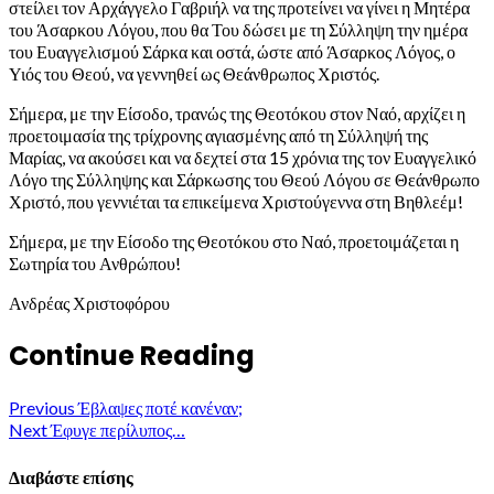
στείλει τον Αρχάγγελο Γαβριήλ να της προτείνει να γίνει η Μητέρα
του Άσαρκου Λόγου, που θα Του δώσει με τη Σύλληψη την ημέρα
του Ευαγγελισμού Σάρκα και οστά, ώστε από Άσαρκος Λόγος, ο
Υιός του Θεού, να γεννηθεί ως Θεάνθρωπος Χριστός.
Σήμερα, με την Είσοδο, τρανώς της Θεοτόκου στον Ναό, αρχίζει η
προετοιμασία της τρίχρονης αγιασμένης από τη Σύλληψή της
Μαρίας, να ακούσει και να δεχτεί στα 15 χρόνια της τον Ευαγγελικό
Λόγο της Σύλληψης και Σάρκωσης του Θεού Λόγου σε Θεάνθρωπο
Χριστό, που γεννιέται τα επικείμενα Χριστούγεννα στη Βηθλεέμ!
Σήμερα, με την Είσοδο της Θεοτόκου στο Ναό, προετοιμάζεται η
Σωτηρία του Ανθρώπου!
Ανδρέας Χριστοφόρου
Continue Reading
Previous
Έβλαψες ποτέ κανέναν;
Next
Έφυγε περίλυπος…
Διαβάστε επίσης