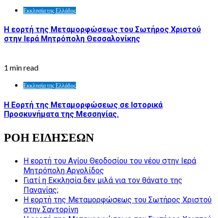
Εκκλησία της Ελλάδος
Η εορτή της Μεταμορφώσεως του Σωτήρος Χριστού
στην Ιερά Μητρόπολη Θεσσαλονίκης
1 min read
Εκκλησία της Ελλάδος
Η Εορτή της Μεταμορφώσεως σε Ιστορικά
Προσκυνήματα της Μεσσηνίας.
ΡΟΗ ΕΙΔΗΣΕΩΝ
Η εορτή του Αγίου Θεοδοσίου του νέου στην Ιερά
Μητρόπολη Αργολίδος
Γιατί η Εκκλησία δεν μιλά για τον θάνατο της
Παναγίας;
Η εορτή της Μεταμορφώσεως του Σωτήρος Χριστού
στην Σαντορίνη