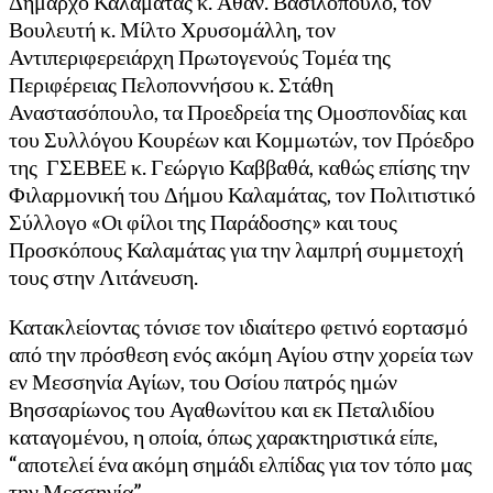
Δήμαρχο Καλαμάτας κ. Αθαν. Βασιλόπουλο, τον
Βουλευτή κ. Μίλτο Χρυσομάλλη, τον
Αντιπεριφερειάρχη Πρωτογενούς Τομέα της
Περιφέρειας Πελοποννήσου κ. Στάθη
Αναστασόπουλο, τα Προεδρεία της Ομοσπονδίας και
του Συλλόγου Κουρέων και Κομμωτών, τον Πρόεδρο
της ΓΣΕΒΕΕ κ. Γεώργιο Καββαθά, καθώς επίσης την
Φιλαρμονική του Δήμου Καλαμάτας, τον Πολιτιστικό
Σύλλογο «Οι φίλοι της Παράδοσης» και τους
Προσκόπους Καλαμάτας για την λαμπρή συμμετοχή
τους στην Λιτάνευση.
Κατακλείοντας τόνισε τον ιδιαίτερο φετινό εορτασμό
από την πρόσθεση ενός ακόμη Αγίου στην χορεία των
εν Μεσσηνία Αγίων, του Οσίου πατρός ημών
Βησσαρίωνος του Αγαθωνίτου και εκ Πεταλιδίου
καταγομένου, η οποία, όπως χαρακτηριστικά είπε,
“αποτελεί ένα ακόμη σημάδι ελπίδας για τον τόπο μας
την Μεσσηνία”.