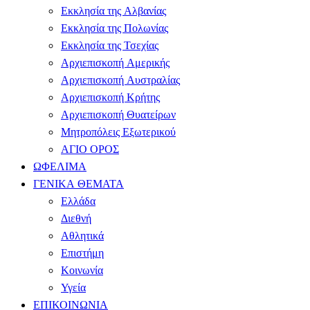
Εκκλησία της Αλβανίας
Εκκλησία της Πολωνίας
Εκκλησία της Τσεχίας
Αρχιεπισκοπή Αμερικής
Αρχιεπισκοπή Αυστραλίας
Αρχιεπισκοπή Κρήτης
Αρχιεπισκοπή Θυατείρων
Μητροπόλεις Εξωτερικού
ΑΓΙΟ ΟΡΟΣ
ΩΦΕΛΙΜΑ
ΓΕΝΙΚΑ ΘΕΜΑΤΑ
Ελλάδα
Διεθνή
Αθλητικά
Επιστήμη
Κοινωνία
Υγεία
ΕΠΙΚΟΙΝΩΝΙΑ