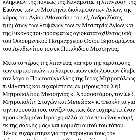
κληρικών της πόλεως της Καλαμάτας, η λιτάνευση της
Εικόνος των εν Μεσσηνία διαλαμψάντων Αγίων, της
κάρας του Αγίου Αθανασίου του εξ Ανδρο7ύσης,
τμημάτων των λειψάνων των εν Μεσσηνία Αγίων και
της Εικόνος του προσφάτως αγιοκαταταχθέντος υπό
του Οικουμενικού Πατριαρχείου Οσίου Βησσαρίωνος
του Αγαθωνίτου του εκ Πεταλιδίου Μεσσηνίας.
Μετά το πέρας της λιτανείας και προ της περάτωσης
των εορταστικών και λατρευτικών εκδηλώσεων έλαβε
τον λόγο ο Πρωτοσύγκελλος της Ιεράς Μητροπόλεως
π. Φίλιππος και ευχαρίστησε, εκ μέρους του Σεβ.
Μητροπολίτου Μεσσηνίας κ. Χρυσοστόμου, τον Σεβ.
Μητροπολίτη Σταγών και Μετεώρων κ. Θεόκλητο για
την παρουσία του, τονίζοντας πως δεν ευχαριστεί έναν
προσκεκλημένο Ιεράρχη αλλά αυτόν που είναι «σαρξ
εκ της σαρκός μας» και κομμάτι αυτού του τόπου.
Τέλος ευχαρίστησε για την παρουσία τους τον