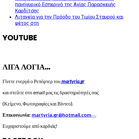
πανηγυρικό Εσπερινό της Αγίας Παρασκευής
Καρδίτσης
Λιτανεία για την Πρόοδο του Τιμίου Σταυρού και
φέτος στη
YOUTUBE
ΛΙΓΑ ΛΟΓΙΑ…
Γίνετε ενεργά ο Ρεπόρτερ του
martyria.gr
και στείλτε στο email μας τις δραστηριότητές σας
(Κείμενο, Φωτογραφίες και Βίντεο).
Επικοινωνία:
martyria.gr@hotmail.com
Ευχαριστούμε από καρδιάς!