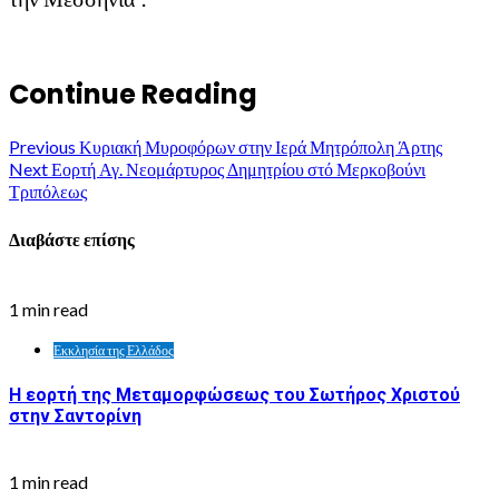
Continue Reading
Previous
Κυριακή Μυροφόρων στην Ιερά Μητρόπολη Άρτης
Next
Εορτή Αγ. Νεομάρτυρος Δημητρίου στό Μερκοβούνι
Τριπόλεως
Διαβάστε επίσης
1 min read
Εκκλησία της Ελλάδος
Η εορτή της Μεταμορφώσεως του Σωτήρος Χριστού
στην Σαντορίνη
1 min read