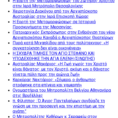
Η εορτή της Μεταμορφώσεως του Σωτήρος Χριστού
στην Ιερά Μητρόπολη Θεσσαλονίκης
Χειροτονία Διακόνου από τον Αρχιεπίσκοπο
Αυστραλίας στην Ιερά Επισκοπή Χώρας
Η Εορτή της Μεταμορφώσεως σε Ιστορικά
Προσκυνήματα της Μεσσηνίας.
Πατριαρχικός Εκπρόσωπος στην Ενθρόνιση του νέου
Αρχιεπισκόπου Καναδά ο Αρχιεπίσκοπος Θυατείρων
Πυρά κατά Μιχαηλίδου από τους πολύτεκνους: «Η
συγκατοίκηση δεν είναι οικογένεια»
Η ΣΚΥΔΡΑ ΤΙΜΗΣΕ ΤΟΝ ΑΓΙΟ ΣΤΕΦΑΝΟ ΚΑΙ
ΥΠΟΔΕΧΘΗΚΕ ΤΗΝ ΑΓΙΑ ΕΛΕΝΗ (ΣΙΝΩΠΗΣ)
Αυστραλίας Μακάριος: «Η ζωή χωρίς τον Χριστό
είναι θάνατος· με τον Χριστό, ακόμη και ο θάνατος
γίνεται πύλη προς την αιώνια ζωή»
Κερκύρας Νεκτάριος: «Σήμερα, ο άνθρωπος
στράφηκε στα επίγεια και χαμερπή»
Ονομαστήρια του Μητροπολίτη Βελγίου Αθηναγόρα
στις Βρυξέλλες
π. Φίλιππος : Ό Άγιος Παντελεήμων συνδύαζε τη
γνώση με την προσευχή και την επιστήμη με την
αγάπη.”
Ο Μητροπολίτης Κυθήρων κ. Σεραφείμ στον