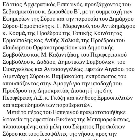
Εόρτιος Αρχιερατικός Εσπερινός, προεξάρχοντος του
Σεβασμιωτάτου κ. Δωροθέου Β´, με τη συμμετοχή των
Εφημερίων της Σύρου και την παρουσία του Δημάρχου
Σύρου-Ερμούπολης κ. Γ. Μαραγκού, του Αντιδημάρχου
κ. Κοσμά, της Προέδρου της Τοπικής Κοινότητας
Ερμούπολης κας Ανθής Χαλκιά, της Προέδρου του
«Ισιδωρείου Ορφανοτροφείου» και Δημοτικής
Συμβούλου κας Μ. Καζαντζάκη, του Περιφερειακού
Συμβούλου κ. Δαδάου, Δημοτικών Συμβούλων, του
Εισαγγελέως και Αντεισαγγελέως Εφετών Αιγαίου, του
Λιμενάρχη Σύρου κ. Βαμβακούση, εκπρόσωπος του
απουσιάζοντος στην Αμοργό για την υποδοχή του
Προέδρου της Δημοκρατίας Διοικητή της 6ης
Περιφέρειας Λ.Σ, κ. Γκύζη και πλήθους Ερμουπολιτών
και παρεπιδημούντων παραθεριστών.
Μετά το πέρας του Εσπερινού πραγματοποιήθηκε
λιτανεία της εφεστίου Εικόνας της Μεταμορφώσεως,
πλαισιουμένης από μέλη του Σώματος Προσκόπων
Σύρου και τους Ιεροψάλτες της νήσου, προς την