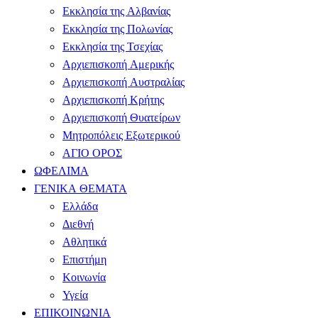
Εκκλησία της Αλβανίας
Εκκλησία της Πολωνίας
Εκκλησία της Τσεχίας
Αρχιεπισκοπή Αμερικής
Αρχιεπισκοπή Αυστραλίας
Αρχιεπισκοπή Κρήτης
Αρχιεπισκοπή Θυατείρων
Μητροπόλεις Εξωτερικού
ΑΓΙΟ ΟΡΟΣ
ΩΦΕΛΙΜΑ
ΓΕΝΙΚΑ ΘΕΜΑΤΑ
Ελλάδα
Διεθνή
Αθλητικά
Επιστήμη
Κοινωνία
Υγεία
ΕΠΙΚΟΙΝΩΝΙΑ