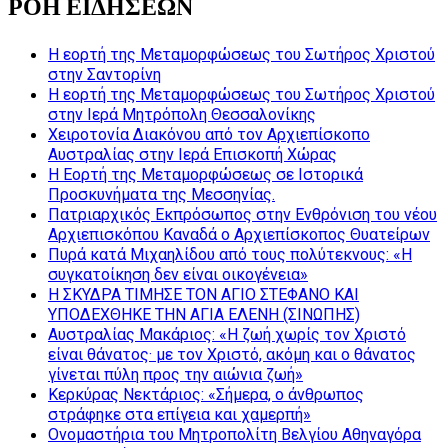
ΡΟΗ ΕΙΔΗΣΕΩΝ
Η εορτή της Μεταμορφώσεως του Σωτήρος Χριστού
στην Σαντορίνη
Η εορτή της Μεταμορφώσεως του Σωτήρος Χριστού
στην Ιερά Μητρόπολη Θεσσαλονίκης
Χειροτονία Διακόνου από τον Αρχιεπίσκοπο
Αυστραλίας στην Ιερά Επισκοπή Χώρας
Η Εορτή της Μεταμορφώσεως σε Ιστορικά
Προσκυνήματα της Μεσσηνίας.
Πατριαρχικός Εκπρόσωπος στην Ενθρόνιση του νέου
Αρχιεπισκόπου Καναδά ο Αρχιεπίσκοπος Θυατείρων
Πυρά κατά Μιχαηλίδου από τους πολύτεκνους: «Η
συγκατοίκηση δεν είναι οικογένεια»
Η ΣΚΥΔΡΑ ΤΙΜΗΣΕ ΤΟΝ ΑΓΙΟ ΣΤΕΦΑΝΟ ΚΑΙ
ΥΠΟΔΕΧΘΗΚΕ ΤΗΝ ΑΓΙΑ ΕΛΕΝΗ (ΣΙΝΩΠΗΣ)
Αυστραλίας Μακάριος: «Η ζωή χωρίς τον Χριστό
είναι θάνατος· με τον Χριστό, ακόμη και ο θάνατος
γίνεται πύλη προς την αιώνια ζωή»
Κερκύρας Νεκτάριος: «Σήμερα, ο άνθρωπος
στράφηκε στα επίγεια και χαμερπή»
Ονομαστήρια του Μητροπολίτη Βελγίου Αθηναγόρα