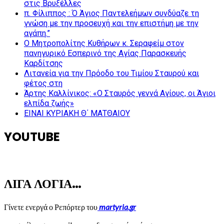
στις Βρυξέλλες
π. Φίλιππος : Ό Άγιος Παντελεήμων συνδύαζε τη
γνώση με την προσευχή και την επιστήμη με την
αγάπη.”
Ο Μητροπολίτης Κυθήρων κ. Σεραφείμ στον
πανηγυρικό Εσπερινό της Αγίας Παρασκευής
Καρδίτσης
Λιτανεία για την Πρόοδο του Τιμίου Σταυρού και
φέτος στη
Άρτης Καλλίνικος: «Ο Σταυρός γεννά Αγίους, οι Άγιοι
ελπίδα ζωής»
ΕΙΝΑΙ ΚΥΡΙΑΚΗ Θ΄ ΜΑΤΘΑΙΟΥ
YOUTUBE
ΛΙΓΑ ΛΟΓΙΑ…
Γίνετε ενεργά ο Ρεπόρτερ του
martyria.gr