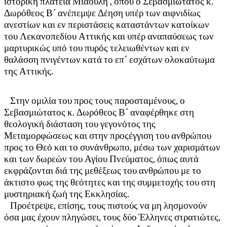
ιστορική πλατεία Μιαούλη , όπου ο Σεβασμιώτατος κ.
Δωρόθεος Β´ ανέπεμψε Δέηση υπέρ των αιφνιδίως
ανεστίων και εν περιστάσεις καταστάντων κατοίκων
του Λεκανοπεδίου Αττικής και υπέρ αναπαύσεως των
μαρτυρικώς υπό του πυρός τελειωθέντων και εν
θαλάσση πνιγέντων κατά το επ´ εσχάτων ολοκαύτωμα
της Αττικής.
Στην ομιλία του προς τους παροσταμένους, ο
Σεβασμιώτατος κ. Δωρόθεος Β´ αναφέρθηκε στη
θεολογική διάσταση του γεγονότος της
Μεταμορφώσεως και στην προςέγγιση του ανθρώπου
προς το Θεό και το συνάνθρωπο, μέσω των χαρισμάτων
και των δωρεών του Αγίου Πνεύματος, όπως αυτά
εκφράζονται διά της μεθέξεως του ανθρώπου με το
άκτιστο φως της θεότητες και της συμμετοχής του στη
μυστηριακή ζωή της Εκκλησίας.
Προέτρεψε, επίσης, τους πιστούς να μη λησμονούν
όσα μας έχουν πληγώσει, τους δύο Έλληνες στρατιώτες,