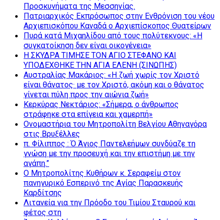
Προσκυνήματα της Μεσσηνίας.
Πατριαρχικός Εκπρόσωπος στην Ενθρόνιση του νέου
Αρχιεπισκόπου Καναδά ο Αρχιεπίσκοπος Θυατείρων
Πυρά κατά Μιχαηλίδου από τους πολύτεκνους: «Η
συγκατοίκηση δεν είναι οικογένεια»
Η ΣΚΥΔΡΑ ΤΙΜΗΣΕ ΤΟΝ ΑΓΙΟ ΣΤΕΦΑΝΟ ΚΑΙ
ΥΠΟΔΕΧΘΗΚΕ ΤΗΝ ΑΓΙΑ ΕΛΕΝΗ (ΣΙΝΩΠΗΣ)
Αυστραλίας Μακάριος: «Η ζωή χωρίς τον Χριστό
είναι θάνατος· με τον Χριστό, ακόμη και ο θάνατος
γίνεται πύλη προς την αιώνια ζωή»
Κερκύρας Νεκτάριος: «Σήμερα, ο άνθρωπος
στράφηκε στα επίγεια και χαμερπή»
Ονομαστήρια του Μητροπολίτη Βελγίου Αθηναγόρα
στις Βρυξέλλες
π. Φίλιππος : Ό Άγιος Παντελεήμων συνδύαζε τη
γνώση με την προσευχή και την επιστήμη με την
αγάπη.”
Ο Μητροπολίτης Κυθήρων κ. Σεραφείμ στον
πανηγυρικό Εσπερινό της Αγίας Παρασκευής
Καρδίτσης
Λιτανεία για την Πρόοδο του Τιμίου Σταυρού και
φέτος στη