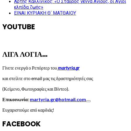
Άρτης Καλλίνικος: «Ο Σταυρός γεννά Αγίους, οι Άγιοι
ελπίδα ζωής»
ΕΙΝΑΙ ΚΥΡΙΑΚΗ Θ΄ ΜΑΤΘΑΙΟΥ
YOUTUBE
ΛΙΓΑ ΛΟΓΙΑ…
Γίνετε ενεργά ο Ρεπόρτερ του
martyria.gr
και στείλτε στο email μας τις δραστηριότητές σας
(Κείμενο, Φωτογραφίες και Βίντεο).
Επικοινωνία:
martyria.gr@hotmail.com
Ευχαριστούμε από καρδιάς!
FACEBOOK