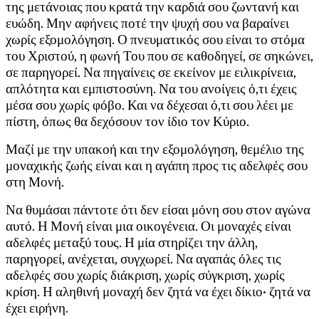
της μετάνοιας που κρατά την καρδιά σου ζωντανή και
ευώδη. Μην αφήνεις ποτέ την ψυχή σου να βαραίνει
χωρίς εξομολόγηση. Ο πνευματικός σου είναι το στόμα
του Χριστού, η φωνή Του που σε καθοδηγεί, σε σηκώνει,
σε παρηγορεί. Να πηγαίνεις σε εκείνον με ειλικρίνεια,
απλότητα και εμπιστοσύνη. Να του ανοίγεις ό,τι έχεις
μέσα σου χωρίς φόβο. Και να δέχεσαι ό,τι σου λέει με
πίστη, όπως θα δεχόσουν τον ίδιο τον Κύριο.
Μαζί με την υπακοή και την εξομολόγηση, θεμέλιο της
μοναχικής ζωής είναι και η αγάπη προς τις αδελφές σου
στη Μονή.
Να θυμάσαι πάντοτε ότι δεν είσαι μόνη σου στον αγώνα
αυτό. Η Μονή είναι μια οικογένεια. Οι μοναχές είναι
αδελφές μεταξύ τους. Η μία στηρίζει την άλλη,
παρηγορεί, ανέχεται, συγχωρεί. Να αγαπάς όλες τις
αδελφές σου χωρίς διάκριση, χωρίς σύγκριση, χωρίς
κρίση. Η αληθινή μοναχή δεν ζητά να έχει δίκιο· ζητά να
έχει ειρήνη.