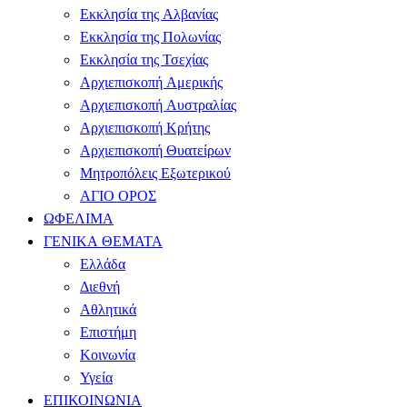
Εκκλησία της Αλβανίας
Εκκλησία της Πολωνίας
Εκκλησία της Τσεχίας
Αρχιεπισκοπή Αμερικής
Αρχιεπισκοπή Αυστραλίας
Αρχιεπισκοπή Κρήτης
Αρχιεπισκοπή Θυατείρων
Μητροπόλεις Εξωτερικού
ΑΓΙΟ ΟΡΟΣ
ΩΦΕΛΙΜΑ
ΓΕΝΙΚΑ ΘΕΜΑΤΑ
Ελλάδα
Διεθνή
Αθλητικά
Επιστήμη
Κοινωνία
Υγεία
ΕΠΙΚΟΙΝΩΝΙΑ