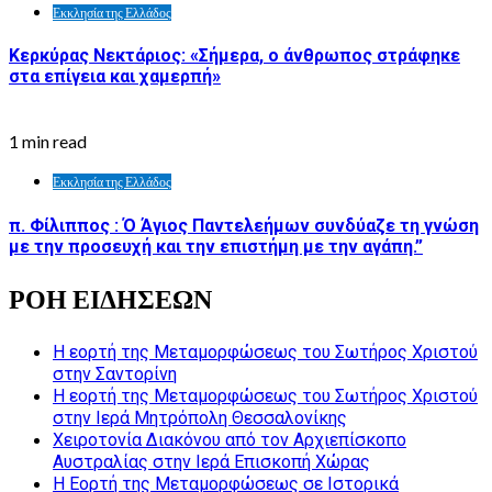
Εκκλησία της Ελλάδος
Κερκύρας Νεκτάριος: «Σήμερα, ο άνθρωπος στράφηκε
στα επίγεια και χαμερπή»
1 min read
Εκκλησία της Ελλάδος
π. Φίλιππος : Ό Άγιος Παντελεήμων συνδύαζε τη γνώση
με την προσευχή και την επιστήμη με την αγάπη.”
ΡΟΗ ΕΙΔΗΣΕΩΝ
Η εορτή της Μεταμορφώσεως του Σωτήρος Χριστού
στην Σαντορίνη
Η εορτή της Μεταμορφώσεως του Σωτήρος Χριστού
στην Ιερά Μητρόπολη Θεσσαλονίκης
Χειροτονία Διακόνου από τον Αρχιεπίσκοπο
Αυστραλίας στην Ιερά Επισκοπή Χώρας
Η Εορτή της Μεταμορφώσεως σε Ιστορικά