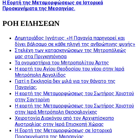
Η Εορτή της Μεταμορφώσεως σε Ιστορικά
Προσκυνήματα της Μεσσηνίας.
ΡΟΗ ΕΙΔΗΣΕΩΝ
Δημητριάδος Ιγνάτιος: «Η Παναγία παρηγορεί και
δίνει βάλσαμο σε κάθε πληγή της ανθρώπινης ψυχής»
Στελέχη των κατασκηνώσεων της Μητροπόλεώς
μας στα Πριγκηπόνησα
Τα ονομαστήρια του Μητροπολίτου Άρτης
Η εορτή του Αγίου Θεοδοσίου του νέου στην Ιερά
Μητρόπολη Αργολίδος
Γιατί η Εκκλησία δεν μιλά για τον θάνατο της
Παναγίας;
Η εορτή της Μεταμορφώσεως του Σωτήρος Χριστού
στην Σαντορίνη
Η εορτή της Μεταμορφώσεως του Σωτήρος Χριστού
στην Ιερά Μητρόπολη Θεσσαλονίκης
Χειροτονία Διακόνου από τον Αρχιεπίσκοπο
Αυστραλίας στην Ιερά Επισκοπή Χώρας
Η Εορτή της Μεταμορφώσεως σε Ιστορικά
Προσκυνήματα της Μεσσηνίας.