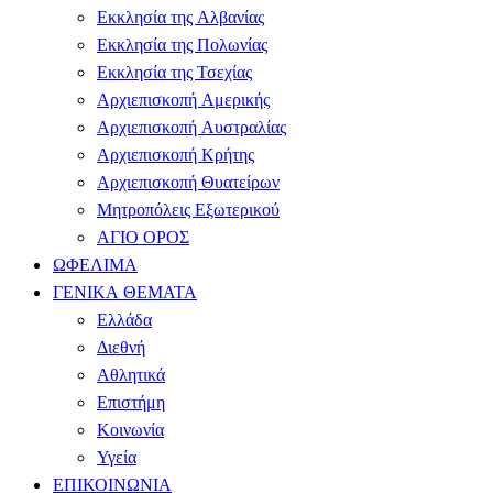
Εκκλησία της Αλβανίας
Εκκλησία της Πολωνίας
Εκκλησία της Τσεχίας
Αρχιεπισκοπή Αμερικής
Αρχιεπισκοπή Αυστραλίας
Αρχιεπισκοπή Κρήτης
Αρχιεπισκοπή Θυατείρων
Μητροπόλεις Εξωτερικού
ΑΓΙΟ ΟΡΟΣ
ΩΦΕΛΙΜΑ
ΓΕΝΙΚΑ ΘΕΜΑΤΑ
Ελλάδα
Διεθνή
Αθλητικά
Επιστήμη
Κοινωνία
Υγεία
ΕΠΙΚΟΙΝΩΝΙΑ