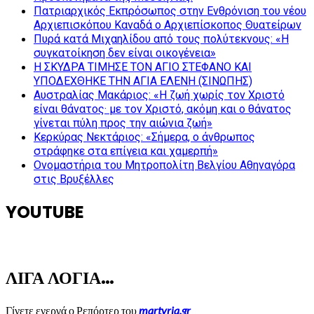
Πατριαρχικός Εκπρόσωπος στην Ενθρόνιση του νέου
Αρχιεπισκόπου Καναδά ο Αρχιεπίσκοπος Θυατείρων
Πυρά κατά Μιχαηλίδου από τους πολύτεκνους: «Η
συγκατοίκηση δεν είναι οικογένεια»
Η ΣΚΥΔΡΑ ΤΙΜΗΣΕ ΤΟΝ ΑΓΙΟ ΣΤΕΦΑΝΟ ΚΑΙ
ΥΠΟΔΕΧΘΗΚΕ ΤΗΝ ΑΓΙΑ ΕΛΕΝΗ (ΣΙΝΩΠΗΣ)
Αυστραλίας Μακάριος: «Η ζωή χωρίς τον Χριστό
είναι θάνατος· με τον Χριστό, ακόμη και ο θάνατος
γίνεται πύλη προς την αιώνια ζωή»
Κερκύρας Νεκτάριος: «Σήμερα, ο άνθρωπος
στράφηκε στα επίγεια και χαμερπή»
Ονομαστήρια του Μητροπολίτη Βελγίου Αθηναγόρα
στις Βρυξέλλες
YOUTUBE
ΛΙΓΑ ΛΟΓΙΑ…
Γίνετε ενεργά ο Ρεπόρτερ του
martyria.gr