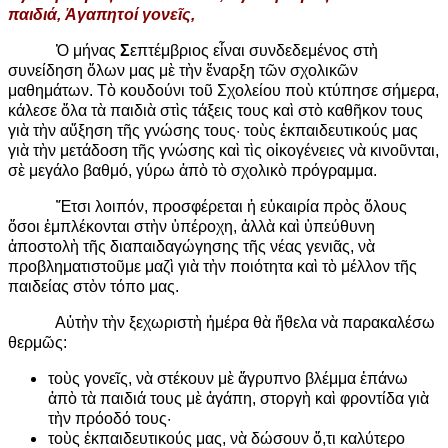
παιδιά,
Ἀγαπητοί γονεῖς,
Ὁ μήνας
Σ
επτέμβριος εἶναι συνδεδεμένος στὴ
συνείδηση ὅλων μας μὲ τὴν ἔναρξη τῶν σχολικῶν
μαθημάτων. Τὸ κουδούνι τοῦ Σχολείου ποὺ κτύπησε σήμερα,
κάλεσε ὅλα τὰ παιδιὰ στὶς τάξεις τους καὶ στὸ καθῆκον τους
γιὰ τὴν αὔξηση τῆς γνώσης τους· τοὺς ἐκπαιδευτικούς μας
γιὰ τὴν μετάδοση τῆς γνώσης καὶ τὶς οἰκογένειες νὰ κινοῦνται,
σὲ μεγάλο βαθμό, γύρω ἀπὸ τὸ σχολικὸ πρόγραμμα.
Ἔτσι λοιπόν, προσφέρεται ἡ εὐκαιρία πρὸς ὅλους
ὅσοι ἐμπλέκονται στὴν ὑπέροχη, ἀλλὰ καὶ ὑπεύθυνη
ἀποστολὴ τῆς διαπαιδαγώγησης τῆς νέας γενιᾶς, νὰ
προβληματιστοῦμε μαζὶ γιὰ τὴν ποιότητα καὶ τὸ μέλλον τῆς
παιδείας στὸν τόπο μας.
Αὐτὴν τὴν ξεχωριστὴ ἡμέρα θὰ ἤθελα νὰ παρακαλέσω
θερμῶς:
τοὺς γονεῖς, νὰ στέκουν μὲ ἄγρυπνο βλέμμα ἐπάνω
ἀπὸ τὰ παιδιά τους μὲ ἀγάπη, στοργὴ καὶ φροντίδα γιὰ
τὴν πρόοδό τους·
τοὺς ἐκπαιδευτικούς μας, νὰ δώσουν ὅ,τι καλύτερο