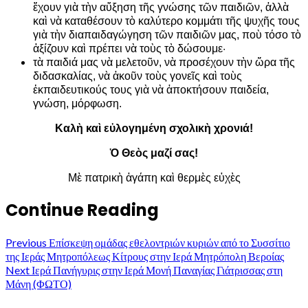
ἔχουν γιὰ τὴν αὔξηση τῆς γνώσης τῶν παιδιῶν, ἀλλὰ
καὶ νὰ καταθέσουν τὸ καλύτερο κομμάτι τῆς ψυχῆς τους
γιὰ τὴν διαπαιδαγώγηση τῶν παιδιῶν μας, ποὺ τόσο τὸ
ἀξίζουν καὶ πρέπει νὰ τοὺς τὸ δώσουμε·
τὰ παιδιά μας νὰ μελετοῦν, νὰ προσέχουν τὴν ὥρα τῆς
διδασκαλίας, νὰ ἀκοῦν τοὺς γονεῖς καὶ τοὺς
ἐκπαιδευτικούς τους γιὰ νὰ ἀποκτήσουν παιδεία,
γνώση, μόρφωση.
Καλὴ καὶ εὐλογημένη σχολικὴ χρονιά!
Ὁ Θεὸς μαζί σας!
Μὲ πατρικὴ ἀγάπη καὶ θερμὲς εὐχὲς
Continue Reading
Previous
Επίσκεψη ομάδας εθελοντριών κυριών από το Συσσίτιο
της Ιεράς Μητροπόλεως Κίτρους στην Ιερά Μητρόπολη Βεροίας
Next
Ιερά Πανήγυρις στην Ιερά Μονή Παναγίας Γιάτρισσας στη
Μάνη (ΦΩΤΟ)