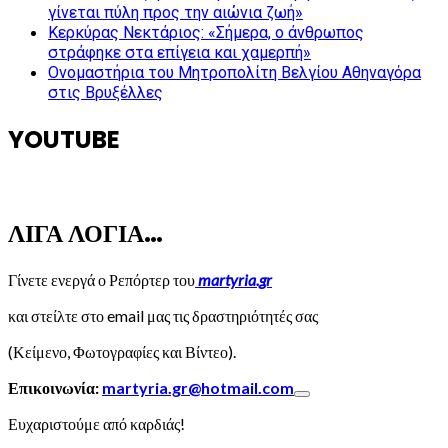
γίνεται πύλη προς την αιώνια ζωή»
Κερκύρας Νεκτάριος: «Σήμερα, ο άνθρωπος
στράφηκε στα επίγεια και χαμερπή»
Ονομαστήρια του Μητροπολίτη Βελγίου Αθηναγόρα
στις Βρυξέλλες
YOUTUBE
ΛΙΓΑ ΛΟΓΙΑ…
Γίνετε ενεργά ο Ρεπόρτερ του
martyria.gr
και στείλτε στο email μας τις δραστηριότητές σας
(Κείμενο, Φωτογραφίες και Βίντεο).
Επικοινωνία:
martyria.gr@hotmail.com
Ευχαριστούμε από καρδιάς!