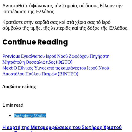
Ἀντισταθεῖτε ὑψώνοντας τήν Σημαία, σέ ὅσους θέλουν τήν
ἰσοπέδωση τῆς Ἑλλάδος.
Κρατεῖστε στήν καρδιά σας καί στά χέρια σας τό ἱερό
σύμβολο τῆς τιμῆς, τῆς λευτεριᾶς καί τῆς δόξας τῆς Ἑλλάδος.
Continue Reading
Previous
Εγκαίνια του Ιερού Ναού Ζωοδόχου Πηγής στη
Μητρόπολη Θεσσαλιώτιδος (ΦΩΤΟ)
Next
Ο Εθνικός Ύμνος από τις καμπάνες του Ιερού Ναού
Αποστόλου Παύλου Πατρών (ΒΙΝΤΕΟ)
Διαβάστε επίσης
1 min read
Εκκλησία της Ελλάδος
Η εορτή της Μεταμορφώσεως του Σωτήρος Χριστού