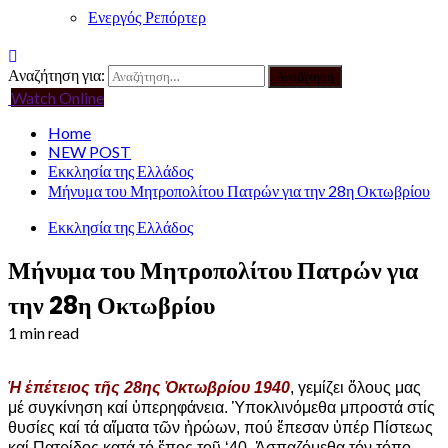
Ενεργός Ρεπόρτερ
Αναζήτηση για:
Watch Online
Home
NEW POST
Εκκλησία της Ελλάδος
Μήνυμα του Μητροπολίτου Πατρών για την 28η Οκτωβρίου
Εκκλησία της Ελλάδος
Μήνυμα του Μητροπολίτου Πατρών για
την 28η Οκτωβρίου
1 min read
Ἡ ἐπέτειος τῆς 28ης Ὀκτωβρίου 1940
, γεμίζει ὅλους μας
μέ συγκίνηση καί ὑπερηφάνεια. Ὑποκλινόμεθα μπροστά στίς
θυσίες καί τά αἵματα τῶν ἡρώων, πού ἔπεσαν ὑπέρ Πίστεως
καί Πατρίδος κατά τό ἔπος τοῦ ‘40. Ἀσπαζόμεθα τόν τόπο