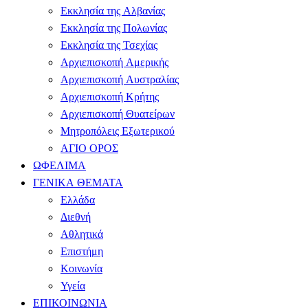
Εκκλησία της Αλβανίας
Εκκλησία της Πολωνίας
Εκκλησία της Τσεχίας
Αρχιεπισκοπή Αμερικής
Αρχιεπισκοπή Αυστραλίας
Αρχιεπισκοπή Κρήτης
Αρχιεπισκοπή Θυατείρων
Μητροπόλεις Εξωτερικού
ΑΓΙΟ ΟΡΟΣ
ΩΦΕΛΙΜΑ
ΓΕΝΙΚΑ ΘΕΜΑΤΑ
Ελλάδα
Διεθνή
Αθλητικά
Επιστήμη
Κοινωνία
Υγεία
ΕΠΙΚΟΙΝΩΝΙΑ