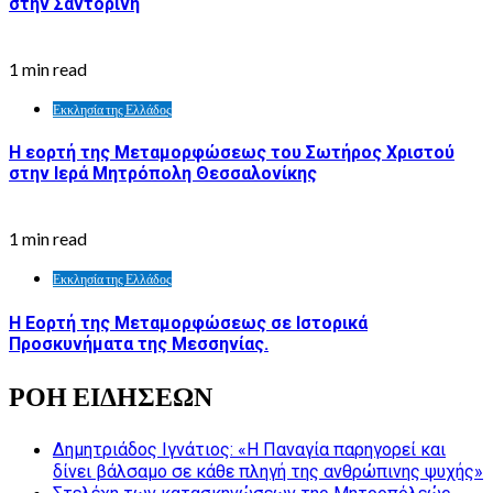
στην Σαντορίνη
1 min read
Εκκλησία της Ελλάδος
Η εορτή της Μεταμορφώσεως του Σωτήρος Χριστού
στην Ιερά Μητρόπολη Θεσσαλονίκης
1 min read
Εκκλησία της Ελλάδος
Η Εορτή της Μεταμορφώσεως σε Ιστορικά
Προσκυνήματα της Μεσσηνίας.
ΡΟΗ ΕΙΔΗΣΕΩΝ
Δημητριάδος Ιγνάτιος: «Η Παναγία παρηγορεί και
δίνει βάλσαμο σε κάθε πληγή της ανθρώπινης ψυχής»