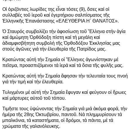
Οἱ ὁριζόντιες λωρίδες της εἶναι τόσες (9), ὅσες καί οἱ
συλλαβές τοῦ ἱεροῦ καί ἐγερτήριου σαλπίσματος τῆς
Ἑλληνικῆς Ἐπανάστασης «ΕΛΕΥΘΕΡΙΑ Η΄ ΘΑΝΑΤΟΣ».
Ὁ Σταυρός συμβολίζει τήν ἀφοσίωση τοῦ Ἕλληνα στήν ἁγία
καί ἀμώμητη Ὀρθόδοξη πίστη καί τή μεγάλη καί
ἀδιαμφισβήτητη συμβολή τῆς Ὀρθοδόξου Ἐκκλησίας μας
στούς ἀγῶνες γιά τήν ἐλευθερία τῆς Πατρίδος μας.
Κρατώντας αὐτή τήν Σημαία οἱ Ἕλληνες ἀγωνίστηκαν μέ
πεῖσμα, προασπιζόμενοι τά ἱερά καί τά ὅσια τῆς φυλῆς μας.
Κρατώντας αὐτή τήν Σημαία ἄφησαν τήν τελευταία τους πνοή
γιά τήν τιμή καί τήν ἐλευθερία.
Τυλιγμένοι μέ αὐτή τήν Σημαία ἔφυγαν καί φεύγουν οἱ ἥρωες
καί μάρτυρες αὐτοῦ τοῦ τόπου.
Τιμῆστε τους ὑψώνοντας τήν Σημαία γιά μιά ἀκόμα φορά, τήν
ἡμέρα τῆς 28ης Ὀκτωβρίου, παντοῦ. Νά πλημμυρίσουν τά
μπαλκόνια, τά καταστήματα, οἱ δρόμοι, τά πάντα, μέ τά
χρώματα τῆς γαλανόλευκης.