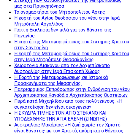
Στελέχη των κατασκηνώσεων της Μητροπόλεώς
μας στα Πριγκηπόνησα
Τα ονομαστήρια του Μητροπολίτου Άρτης
Η εορτή του Αγίου Θεοδοσίου του νέου στην Ιερά
Μητρόπολη Αργολίδος
Γιατί η Εκκλησία δεν μιλά για τον θάνατο της
Παναγίας;
Η εορτή της Μεταμορφώσεως του Σωτήρος Χριστού
στην Σαντορίνη
Η εορτή της Μεταμορφώσεως του Σωτήρος Χριστού
στην Ιερά Μητρόπολη Θεσσαλονίκης
Χειροτονία Διακόνου από τον Αρχιεπίσκοπο
Αυστραλίας στην Ιερά Επισκοπή Χώρας
Η Εορτή της Μεταμορφώσεως σε Ιστορικά
Προσκυνήματα της Μεσσηνίας.
Πατριαρχικός Εκπρόσωπος στην Ενθρόνιση του νέου
Αρχιεπισκόπου Καναδά ο Αρχιεπίσκοπος Θυατείρων
Πυρά κατά Μιχαηλίδου από τους πολύτεκνους: «Η
συγκατοίκηση δεν είναι οικογένεια»
Η ΣΚΥΔΡΑ ΤΙΜΗΣΕ ΤΟΝ ΑΓΙΟ ΣΤΕΦΑΝΟ ΚΑΙ
ΥΠΟΔΕΧΘΗΚΕ ΤΗΝ ΑΓΙΑ ΕΛΕΝΗ (ΣΙΝΩΠΗΣ)
Αυστραλίας Μακάριος: «Η ζωή χωρίς τον Χριστό
είναι θάνατος· με τον Χριστό, ακόμη και ο θάνατος