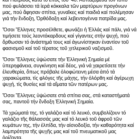
πού φυλάσσει τά ἱερά κόκκαλα τῶν μαρτύρων προγόνων
μας, πού ἄφησαν σπίτια, γυναῖκες καί παιδιά καί πολέμησαν
γιά τήν ἔνδοξη, Ὀρθόδοξη καί λεβεντογέννα πατρίδα μας.
Ὅσοι Ἕλληνες προσέλθετε, φωνάζει ἡ Ἑλλάς καί πάλι, γιά νά
τιμήσετε τούς λεοντόκαρδους καί γίγαντες στήν ψυχή, πού
ὄρθωσαν τό ἀνάστημά τους καί ἀγωνίστηκαν ἐναντίον τοῦ
φασισμοῦ καί τοῦ τέρατος τοῦ χιτλερικοῦ ναζισμοῦ.
Ὅσοι Ἕλληνες ὑψώσατε τήν Ἑλληνική Σημαία μέ
ὑπερηφάνεια, συγκίνηση καί δέος, γιά νά χαιρετίσετε τήν
ἐλευθερία, ὅπως πρόβαλε ὁλοφώτεινη μέσα ἀπό τά
χαρακώματα, τίς φλόγες τῆς μάχης, τήν ὁλόρθη καί ἀγέρωχη
ψυχή, τίς θυσίες καί τά αἵματα τῶν πατέρων μας.
Ὅσοι Ἕλληνες ὑψώσατε στά σπίτια σας, στά καταστήματά
σας, παντοῦ τήν ἔνδοξη Ἑλληνική Σημαία.
Τά χρώματά της, τό γαλάζιο καί τό λευκό, συμβολίζουν τό
γαλάζιο τῆς θάλασσάς μας καί τό λευκό τοῦ ἀφροῦ τῶν
κυμάτων της, τήν ἐλπίδα, τήν αἰσιοδοξία, τήν καθαρότητα καί
λαμπρότητα τῆς ψυχῆς μας καί τοῦ πνευματικοῦ μας
ὁρίζοντα.