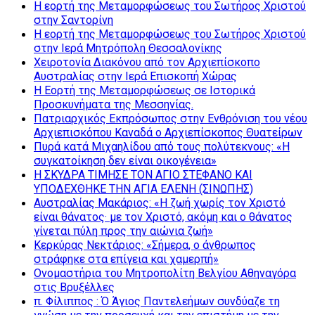
Η εορτή της Μεταμορφώσεως του Σωτήρος Χριστού
στην Σαντορίνη
Η εορτή της Μεταμορφώσεως του Σωτήρος Χριστού
στην Ιερά Μητρόπολη Θεσσαλονίκης
Χειροτονία Διακόνου από τον Αρχιεπίσκοπο
Αυστραλίας στην Ιερά Επισκοπή Χώρας
Η Εορτή της Μεταμορφώσεως σε Ιστορικά
Προσκυνήματα της Μεσσηνίας.
Πατριαρχικός Εκπρόσωπος στην Ενθρόνιση του νέου
Αρχιεπισκόπου Καναδά ο Αρχιεπίσκοπος Θυατείρων
Πυρά κατά Μιχαηλίδου από τους πολύτεκνους: «Η
συγκατοίκηση δεν είναι οικογένεια»
Η ΣΚΥΔΡΑ ΤΙΜΗΣΕ ΤΟΝ ΑΓΙΟ ΣΤΕΦΑΝΟ ΚΑΙ
ΥΠΟΔΕΧΘΗΚΕ ΤΗΝ ΑΓΙΑ ΕΛΕΝΗ (ΣΙΝΩΠΗΣ)
Αυστραλίας Μακάριος: «Η ζωή χωρίς τον Χριστό
είναι θάνατος· με τον Χριστό, ακόμη και ο θάνατος
γίνεται πύλη προς την αιώνια ζωή»
Κερκύρας Νεκτάριος: «Σήμερα, ο άνθρωπος
στράφηκε στα επίγεια και χαμερπή»
Ονομαστήρια του Μητροπολίτη Βελγίου Αθηναγόρα
στις Βρυξέλλες
π. Φίλιππος : Ό Άγιος Παντελεήμων συνδύαζε τη