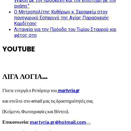
γνώση με την προσευχή και την επιστήμη με την
αγάπη.”
Ο Μητροπολίτης Κυθήρων κ. Σεραφείμ στον
πανηγυρικό Εσπερινό της Αγίας Παρασκευής
Καρδίτσης
Λιτανεία για την Πρόοδο του Τιμίου Σταυρού και
φέτος στη
YOUTUBE
ΛΙΓΑ ΛΟΓΙΑ…
Γίνετε ενεργά ο Ρεπόρτερ του
martyria.gr
και στείλτε στο email μας τις δραστηριότητές σας
(Κείμενο, Φωτογραφίες και Βίντεο).
Επικοινωνία:
martyria.gr@hotmail.com