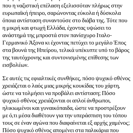
που η ναζιστική επέλαση εξελισσόταν πλήρως στην
ευρωπαϊκή ήπειρο, σαρώνοντας εύκολα ή δύσκολα
όποια αντίσταση συναντούσε στο διάβα της. Τότε που
η μικρή και φτωχή Ελλάδα, έχοντας υψώσει το
ανάστημά της μπροστά στον πανίσχυρο Ιταλο-
Γερμανικό Άξονα κι έχοντας πετύχει το μεγάλο Έπος
στα βουνά της Ηπείρου, τελικά υπέκυπτε υπό το βάρος
της ταυτόχρονης και συντονισμένης επίθεσης των
εισβολέων.
Σε αυτές τις εφιαλτικές συνθήκες, πόσο ψυχικό σθένος
χρειάζεται ο λαός μιας μικρής κουκίδας του χάρτη,
ώστε να τολμήσει να προβάλει αντίσταση; Πόσο
ψυχικό σθένος χρειάζονται οι απλοί άνθρωποι,
ηλικιωμένοι και γυναικόπαιδα, ώστε να προστρέξουν
με ό,τι μέσα διαθέτουν για την υπεράσπιση του τόπου
τους σε έναν αγώνα που διαφαίνεται εξ αρχής χαμένος;
Πόσο ψυχικό σθένος απομένει στα παλικάρια που