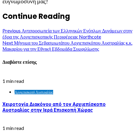
ευγνωμοσύνη μας!
Continue Reading
Previous
Αντιπροσωπεία των Ελληνικών Ενόπλων Δυνάμεων στην
έδρα της Αρχιεπισκοπικής Περιφέρειας Northcote
Next
Μήνυμα του Σεβασμιωτάτου Αρχιεπισκόπου Αυστραλίας κ.κ.
Μακαρίου για την Εθνική Εβδομάδα Συμφιλίωσης
Διαβάστε επίσης
1 min read
Αρχιεπισκοπή Αυστραλίας
Χειροτονία Διακόνου από τον Αρχιεπίσκοπο
Αυστραλίας στην Ιερά Επισκοπή Χώρας
1 min read