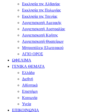
Εκκλησία της Αλβανίας
Εκκλησία της Πολωνίας
Εκκλησία της Τσεχίας
Αρχιεπισκοπή Αμερικής
Αρχιεπισκοπή Αυστραλίας
Αρχιεπισκοπή Κρήτης
Αρχιεπισκοπή Θυατείρων
Μητροπόλεις Εξωτερικού
ΑΓΙΟ ΟΡΟΣ
ΩΦΕΛΙΜΑ
ΓΕΝΙΚΑ ΘΕΜΑΤΑ
Ελλάδα
Διεθνή
Αθλητικά
Επιστήμη
Κοινωνία
Υγεία
ΕΠΙΚΟΙΝΩΝΙΑ