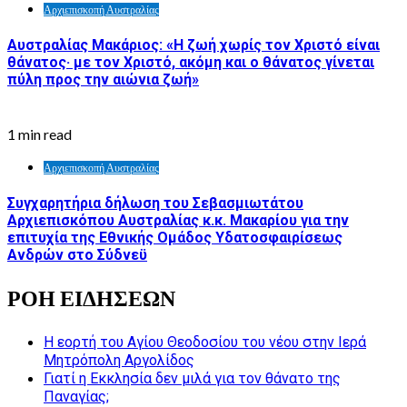
Αρχιεπισκοπή Αυστραλίας
Αυστραλίας Μακάριος: «Η ζωή χωρίς τον Χριστό είναι
θάνατος· με τον Χριστό, ακόμη και ο θάνατος γίνεται
πύλη προς την αιώνια ζωή»
1 min read
Αρχιεπισκοπή Αυστραλίας
Συγχαρητήρια δήλωση του Σεβασμιωτάτου
Αρχιεπισκόπου Αυστραλίας κ.κ. Μακαρίου για την
επιτυχία της Εθνικής Ομάδος Υδατοσφαιρίσεως
Ανδρών στο Σύδνεϋ
ΡΟΗ ΕΙΔΗΣΕΩΝ
Η εορτή του Αγίου Θεοδοσίου του νέου στην Ιερά
Μητρόπολη Αργολίδος
Γιατί η Εκκλησία δεν μιλά για τον θάνατο της
Παναγίας;