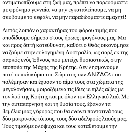
αντιμετωπίζουμε στη ζωή μας, πρέπει να πορευόμαστε
με φρόνημα γενναίο, να μην εγκαταλείπουμε, να μη
σκύβουμε το κεφάλι, να μην παραδιδόμαστε αμαχητί!
Διττός λοιπόν ο χαρακτήρας του φόρου τιμής που
αποδίδουμε σήμερα στους ήρωες προγόνους μας. Μα
και προς διττή κατεύθυνση, καθότι ο Θεός οικονόμησε
να ζούμε στην ευλογημένη Αυστραλία, ως σαρξ εκ της
σαρκός ενός Έθνους που μετείχε θυσιαστικώς στην
εποποιία της Μάχης της Κρήτης. Δεν λησμονούμε
ποτέ τα παλικάρια του Σώματος των ANZACs που
πολέμησαν και έχυσαν το αίμα τους στα χώματα της
μεγαλονήσου, μοιραζόμενα τις ίδιες υψηλές αξίες με
τον λαό της Κρήτης και με όλον τον Ελληνικό λαό. Με
την αυταπάρνηση και τη θυσία τους, έβαλαν τα
θεμέλια μιας γέφυρας που θα ενώνει παντοτινά τους
δύο μακρινούς τόπους, τους δύο αδελφούς λαούς μας.
Τους τιμούμε ολόψυχα και τους καταθέτουμε την