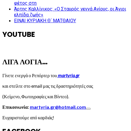
φέτος στη
Άρτης Καλλίνικος: «Ο Σταυρός γεννά Αγίους, οι Άγιοι
ελπίδα ζωής»
ΕΙΝΑΙ ΚΥΡΙΑΚΗ Θ΄ ΜΑΤΘΑΙΟΥ
YOUTUBE
ΛΙΓΑ ΛΟΓΙΑ…
Γίνετε ενεργά ο Ρεπόρτερ του
martyria.gr
και στείλτε στο email μας τις δραστηριότητές σας
(Κείμενο, Φωτογραφίες και Βίντεο).
Επικοινωνία:
martyria.gr@hotmail.com
Ευχαριστούμε από καρδιάς!