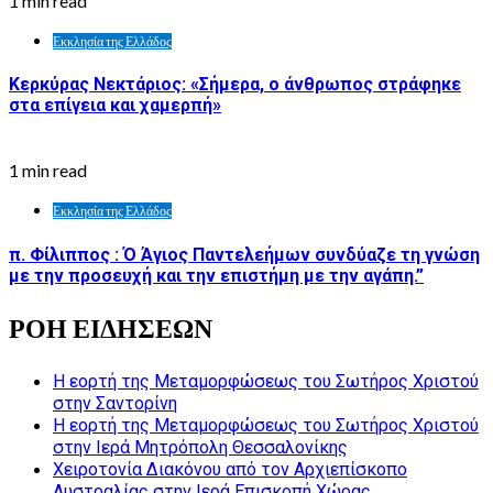
1 min read
Εκκλησία της Ελλάδος
Κερκύρας Νεκτάριος: «Σήμερα, ο άνθρωπος στράφηκε
στα επίγεια και χαμερπή»
1 min read
Εκκλησία της Ελλάδος
π. Φίλιππος : Ό Άγιος Παντελεήμων συνδύαζε τη γνώση
με την προσευχή και την επιστήμη με την αγάπη.”
ΡΟΗ ΕΙΔΗΣΕΩΝ
Η εορτή της Μεταμορφώσεως του Σωτήρος Χριστού
στην Σαντορίνη
Η εορτή της Μεταμορφώσεως του Σωτήρος Χριστού
στην Ιερά Μητρόπολη Θεσσαλονίκης
Χειροτονία Διακόνου από τον Αρχιεπίσκοπο
Αυστραλίας στην Ιερά Επισκοπή Χώρας