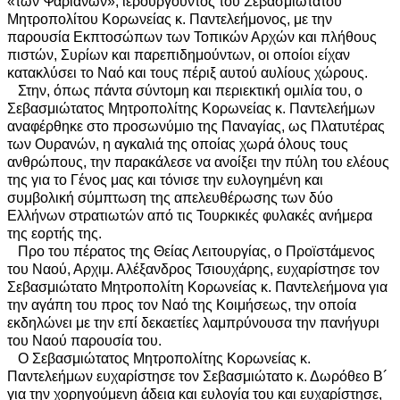
«των Ψαριανών», ιερουργούντος του Σεβασμιωτάτου
Μητροπολίτου Κορωνείας κ. Παντελεήμονος, με την
παρουσία Εκπτοσώπων των Τοπικών Αρχών και πλήθους
πιστών, Συρίων και παρεπιδημούντων, οι οποίοι είχαν
κατακλύσει το Ναό και τους πέριξ αυτού αυλίους χώρους.
Στην, όπως πάντα σύντομη και περιεκτική ομιλία του, ο
Σεβασμιώτατος Μητροπολίτης Κορωνείας κ. Παντελεήμων
αναφέρθηκε στο προσωνύμιο της Παναγίας, ως Πλατυτέρας
των Ουρανών, η αγκαλιά της οποίας χωρά όλους τους
ανθρώπους, την παρακάλεσε να ανοίξει την πύλη του ελέους
της για το Γένος μας και τόνισε την ευλογημένη και
συμβολική σύμπτωση της απελευθέρωσης των δύο
Ελλήνων στρατιωτών από τις Τουρκικές φυλακές ανήμερα
της εορτής της.
Προ του πέρατος της Θείας Λειτουργίας, ο Προϊστάμενος
του Ναού, Αρχιμ. Αλέξανδρος Τσιουχάρης, ευχαρίστησε τον
Σεβασμιώτατο Μητροπολίτη Κορωνείας κ. Παντελεήμονα για
την αγάπη του προς τον Ναό της Κοιμήσεως, την οποία
εκδηλώνει με την επί δεκαετίες λαμπρύνουσα την πανήγυρι
του Ναού παρουσία του.
Ο Σεβασμιώτατος Μητροπολίτης Κορωνείας κ.
Παντελεήμων ευχαρίστησε τον Σεβασμιώτατο κ. Δωρόθεο Β´
για την χορηγούμενη άδεια και ευλογία του και ευχαρίστησε,