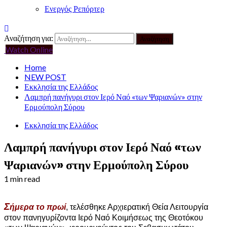
Ενεργός Ρεπόρτερ
Αναζήτηση για:
Watch Online
Home
NEW POST
Εκκλησία της Ελλάδος
Λαμπρή πανήγυρι στον Ιερό Ναό «των Ψαριανών» στην
Ερμούπολη Σύρου
Εκκλησία της Ελλάδος
Λαμπρή πανήγυρι στον Ιερό Ναό «των
Ψαριανών» στην Ερμούπολη Σύρου
1 min read
Σ
ήμερα το πρωί
, τελέσθηκε Αρχιερατική Θεία Λειτουργία
στον πανηγυρίζοντα Ιερό Ναό Κοιμήσεως της Θεοτόκου