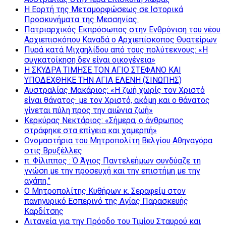
Η Εορτή της Μεταμορφώσεως σε Ιστορικά
Προσκυνήματα της Μεσσηνίας.
Πατριαρχικός Εκπρόσωπος στην Ενθρόνιση του νέου
Αρχιεπισκόπου Καναδά ο Αρχιεπίσκοπος Θυατείρων
Πυρά κατά Μιχαηλίδου από τους πολύτεκνους: «Η
συγκατοίκηση δεν είναι οικογένεια»
Η ΣΚΥΔΡΑ ΤΙΜΗΣΕ ΤΟΝ ΑΓΙΟ ΣΤΕΦΑΝΟ ΚΑΙ
ΥΠΟΔΕΧΘΗΚΕ ΤΗΝ ΑΓΙΑ ΕΛΕΝΗ (ΣΙΝΩΠΗΣ)
Αυστραλίας Μακάριος: «Η ζωή χωρίς τον Χριστό
είναι θάνατος· με τον Χριστό, ακόμη και ο θάνατος
γίνεται πύλη προς την αιώνια ζωή»
Κερκύρας Νεκτάριος: «Σήμερα, ο άνθρωπος
στράφηκε στα επίγεια και χαμερπή»
Ονομαστήρια του Μητροπολίτη Βελγίου Αθηναγόρα
στις Βρυξέλλες
π. Φίλιππος : Ό Άγιος Παντελεήμων συνδύαζε τη
γνώση με την προσευχή και την επιστήμη με την
αγάπη.”
Ο Μητροπολίτης Κυθήρων κ. Σεραφείμ στον
πανηγυρικό Εσπερινό της Αγίας Παρασκευής
Καρδίτσης
Λιτανεία για την Πρόοδο του Τιμίου Σταυρού και