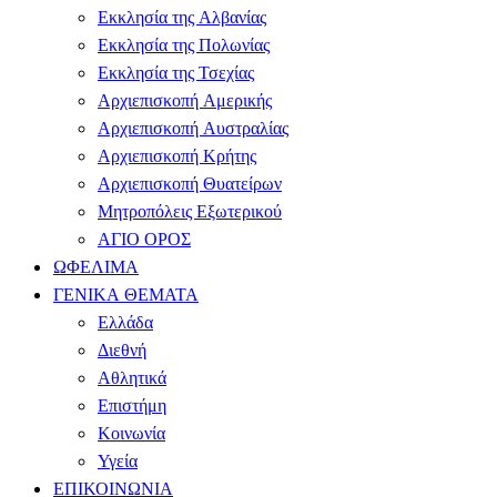
Εκκλησία της Αλβανίας
Εκκλησία της Πολωνίας
Εκκλησία της Τσεχίας
Αρχιεπισκοπή Αμερικής
Αρχιεπισκοπή Αυστραλίας
Αρχιεπισκοπή Κρήτης
Αρχιεπισκοπή Θυατείρων
Μητροπόλεις Εξωτερικού
ΑΓΙΟ ΟΡΟΣ
ΩΦΕΛΙΜΑ
ΓΕΝΙΚΑ ΘΕΜΑΤΑ
Ελλάδα
Διεθνή
Αθλητικά
Επιστήμη
Κοινωνία
Υγεία
ΕΠΙΚΟΙΝΩΝΙΑ