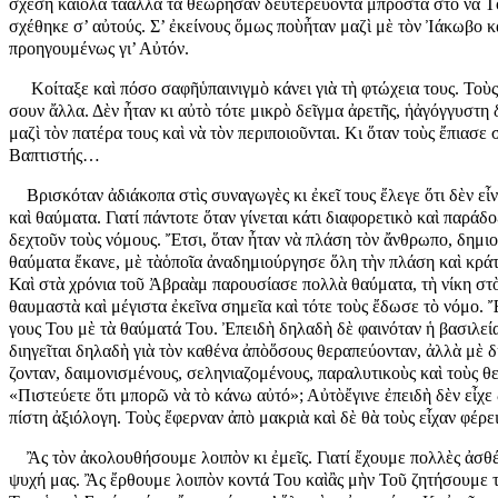
σχε­ση καὶὅ­λα τὰἄλ­λα τὰ θε­ώ­ρη­σαν δευ­τε­ρεύ­ον­τα μπρο­στὰ στὸ νὰ Τὸν 
σχέ­θη­κε σ’ αὐ­τούς. Σ’ ἐ­κεί­νους ὅ­μως ποὺἦ­ταν μα­ζὶ μὲ τὸν Ἰ­ά­κω­βο κα
προ­η­γου­μέ­νως γι’ Αὐ­τόν.
Κοί­τα­ξε καὶ πό­σο σα­φῆὑ­παι­νιγ­μὸ κά­νει γιὰ τὴ φτώ­χεια τους. Τοὺς β
σουν ἄλ­λα. Δὲν ἦ­ταν κι αὐ­τὸ τό­τε μι­κρὸ δεῖγ­μα ἀ­ρε­τῆς, ἡἀ­γόγ­γυ­στη
μα­ζὶ τὸν πα­τέ­ρα τους καὶ νὰ τὸν πε­ρι­ποι­οῦν­ται. Κι ὅ­ταν τοὺς ἔ­πι­α­σε 
Βα­πτι­στής…
Βρι­σκό­ταν ἀ­δι­ά­κο­πα στὶς συ­να­γω­γὲς κι ἐ­κεῖ τους ἔ­λε­γε ὅ­τι δὲν εἶ
καὶ θαύ­μα­τα. Για­τί πάν­το­τε ὅ­ταν γί­νε­ται κά­τι δι­α­φο­ρε­τι­κὸ καὶ πα­ρά
δε­χτοῦν τοὺς νό­μους. Ἔ­τσι, ὅ­ταν ἦ­ταν νὰ πλά­ση τὸν ἄν­θρω­πο, δη­μι­ο
θαύ­μα­τα ἔ­κα­νε, μὲ τὰὁ­ποῖ­α ἀ­να­δη­μι­ούρ­γη­σε ὅ­λη τὴν πλά­ση καὶ κρά­
Καὶ στὰ χρό­νι­α τοῦ Ἀ­βρα­ὰμ πα­ρου­σί­α­σε πολ­λὰ θαύ­μα­τα, τὴ νί­κη στ
θαυ­μα­στὰ καὶ μέ­γι­στα ἐ­κεῖ­να ση­μεῖ­α καὶ τό­τε τοὺς ἔ­δω­σε τὸ νό­μο. Ἔ
γους Του μὲ τὰ θαύ­μα­τά Του. Ἐ­πει­δὴ δη­λα­δὴ δὲ φαι­νό­ταν ἡ βα­σι­λεί­α π
δι­η­γεῖ­ται δη­λα­δὴ γιὰ τὸν κα­θέ­να ἀ­πὸὅ­σους θε­ρα­πεύ­ον­ταν, ἀλ­λὰ μὲ δύ
ζον­ταν, δαι­μο­νι­σμέ­νους, σε­λη­νι­α­ζο­μέ­νους, πα­ρα­λυ­τι­κοὺς καὶ τοὺς θε
«Πι­στεύ­ε­τε ὅ­τι μπο­ρῶ νὰ τὸ κά­νω αὐ­τό»; Αὐ­τὸἔ­γι­νε ἐ­πει­δὴ δὲν εἶ­χε
πί­στη ἀ­ξι­ό­λο­γη. Τοὺς ἔ­φερ­ναν ἀ­πὸ μα­κρι­ὰ καὶ δὲ θὰ τοὺς εἶ­χαν φέ­ρει
Ἂς τὸν ἀ­κο­λου­θή­σου­με λοι­πὸν κι ἐ­μεῖς. Για­τί ἔ­χου­με πολ­λὲς ἀ­σθέ­νει
ψυ­χή μας. Ἂς ἔρ­θου­με λοι­πὸν κον­τά Του καὶἂς μὴν Τοῦ ζη­τή­σου­με τί­πο