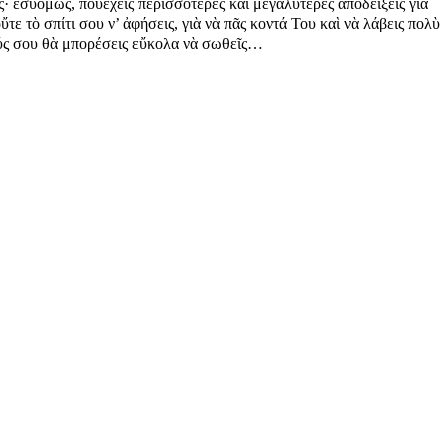
 ἐ­σὺὅ­μως, ποὺἔ­χεις πε­ρισ­σό­τε­ρες καὶ με­γα­λύ­τε­ρες ἀ­πο­δεί­ξεις γιὰ
οὔ­τε τὸ σπί­τι σου ν’ ἀ­φή­σεις, γιὰ νὰ πᾶς κον­τά Του καὶ νὰ λά­βεις πο­λὺ
­κούς σου θὰ μπο­ρέ­σεις εὔ­κο­λα νὰ σω­θεῖς…