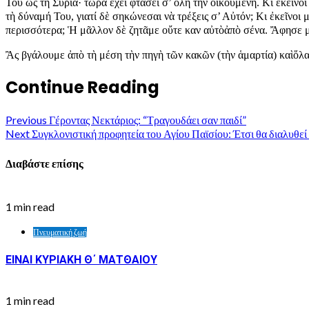
Του ὡς τὴ Συ­ρί­α· τώ­ρα ἔ­χει φτά­σει σ’ ὅ­λη τὴν οἰ­κου­μέ­νη. Κι ἐ­κεῖ­νοι
τὴ δύ­να­μή Του, για­τί δὲ ση­κώ­νε­σαι νὰ τρέ­ξεις σ’ Αὐ­τόν; Κι ἐ­κεῖ­νοι
πε­ρισ­σό­τε­ρα; Ἡ μᾶλ­λον δὲ ζη­τᾶ­με οὔ­τε καν αὐ­τὸἀ­πὸ σέ­να. Ἄ­φη­σε
Ἂς βγά­λου­με ἀ­πὸ τὴ μέ­ση τὴν πη­γὴ τῶν κα­κῶν (τὴν ἁ­μαρ­τί­α) καὶὅ­λα
Continue Reading
Previous
Γέροντας Νεκτάριος: “Τραγουδάει σαν παιδί”
Next
Συγκλονιστική προφητεία του Αγίου Παϊσίου: Έτσι θα διαλυθεί
Διαβάστε επίσης
1 min read
Πνευματική ζωή
ΕΙΝΑΙ ΚΥΡΙΑΚΗ Θ΄ ΜΑΤΘΑΙΟΥ
1 min read