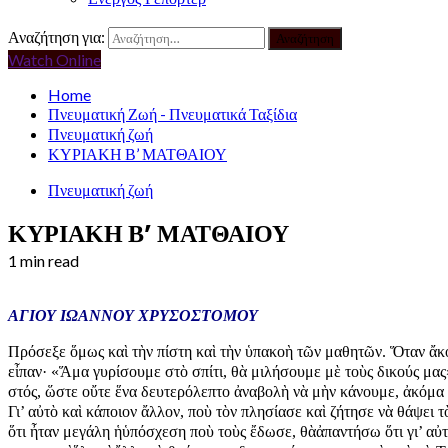
Αναζήτηση για:
Watch Online
Home
Πνευματική Ζωή - Πνευματικά Ταξίδια
Πνευματική ζωή
ΚΥΡΙΑΚΗ Β’ ΜΑΤΘΑΙΟΥ
Πνευματική ζωή
ΚΥΡΙΑΚΗ Β’ ΜΑΤΘΑΙΟΥ
1 min read
ΑΓΙΟΥ ΙΩΑΝΝΟΥ ΧΡΥΣΟΣΤΟΜΟΥ
Πρό­σε­ξε ὅ­μως καὶ τὴν πί­στη καὶ τὴν ὑ­πα­κο­ὴ τῶν μα­θη­τῶν. Ὅ­ταν ἄ­κου
εἶ­παν· «Ἅ­μα γυ­ρί­σου­με στὸ σπί­τι, θὰ μι­λή­σου­με μὲ τοὺς δι­κούς μας»
στός, ὥ­στε οὔ­τε ἕ­να δευ­τε­ρό­λε­πτο ἀ­να­βο­λὴ νὰ μὴν κά­νου­με, ἀ­κό­μα κ
Γι’ αὐ­τὸ καὶ κά­ποιον ἄλ­λον, ποὺ τὸν πλη­σί­α­σε καὶ ζή­τη­σε νὰ θά­ψει τὸ
ὅ­τι ἦ­ταν με­γά­λη ἡὑ­πό­σχε­ση ποὺ τοὺς ἔ­δω­σε, θὰἀ­παν­τή­σω ὅ­τι γι’ αὐ