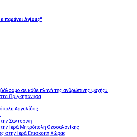
ε παράγει Αγίους”
ι βάλσαμο σε κάθε πληγή της ανθρώπινης ψυχής»
στα Πριγκηπόνησα
ρόπολη Αργολίδος
;
την Σαντορίνη
την Ιερά Μητρόπολη Θεσσαλονίκης
ας στην Ιερά Επισκοπή Χώρας