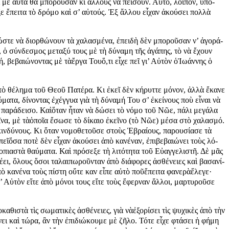
τι μὲ αὐ­τὰ θὰ μπο­ροῦ­σαν κι ἄλ­λους νὰ πεί­σουν. Αὐ­τό, λοι­πόν, ὑ­πο­
­ξε ἔ­πει­τα τὸ δρό­μο καὶ σ’ αὐ­τούς. Ἐξ ἄλ­λου εἶ­χαν ἀ­κού­σει πολ­λὰ
στε νὰ δι­ορ­θώ­νουν τὰ χα­λα­σμέ­να, ἐ­πει­δὴ δὲν μπο­ροῦ­σαν ν’ ἀ­γο­ρά­
ο, ὁ σύν­δε­σμος με­τα­ξύ τους μὲ τὴ δύ­να­μη τῆς ἀ­γά­πης, τὸ νὰ ἔ­χουν
γή, βε­βαι­ώ­νον­τας μὲ τὰἔρ­γα Τουὅ,­τι εἶ­χε πεῖ γι’ Αὐ­τὸν ὁἸ­ω­άν­νης ὁ
 τὸ θέ­λη­μα τοῦ Θε­οῦ Πα­τέ­ρα. Κι ἐ­κεῖ δὲν κή­ρυτ­τε μό­νον, ἀλ­λὰ ἔ­κα­νε
θαύ­μα­τα, δί­νον­τας ἐ­χέγ­γυ­α γιὰ τὴ δύ­να­μή Του σ’ ἐ­κεί­νους ποὺ εἶ­ναι νὰ
πα­ρά­δει­σο. Καὶὅ­ταν ἦ­ταν νὰ δώ­σει τὸ νό­μο τοῦ Νῶ­ε, πά­λι με­γά­λα
ῖ­να, μὲ τὰὁ­ποῖ­α ἔ­σω­σε τὸ δί­και­ο ἐ­κεῖ­νο (τὸ Νῶ­ε) μέ­σα στὸ χα­λα­σμό.
ν­δύ­νους. Κι ὅ­ταν νο­μο­θε­τοῦ­σε στοὺς Ἑ­βραί­ους, πα­ρου­σί­α­σε τὰ
ῖὅ­σα πο­τὲ δὲν εἶ­χαν ἀ­κού­σει ἀ­πὸ κα­νέ­ναν, ἐ­πι­βε­βαι­ώ­νει τοὺς λό­
ο­πια­στὰ θαύ­μα­τα. Καὶ πρό­σε­ξε τὴ λι­τό­τη­τα τοῦ Εὐ­αγ­γε­λι­στῆ. Δὲ μᾶς
­ει, ὅ­λους ὅ­σοι τα­λαι­πω­ροῦν­ταν ἀ­πὸ δι­ά­φο­ρες ἀ­σθέ­νει­ες καὶ βα­σα­νί­
ἀ­πὸ κα­νέ­να τοὺς πί­στη οὔ­τε καν εἶ­πε αὐ­τὸ ποῦἔ­πει­τα φα­νε­ρὰἔ­λε­γε·
’ Αὐ­τὸν εἴ­τε ἀ­πὸ μό­νοι τους εἴ­τε τοὺς ἔ­φερ­ναν ἄλ­λοι, μαρ­τυ­ροῦ­σε
­θι­στὰ τὶς σω­μα­τι­κὲς ἀ­σθέ­νει­ες, γιὰ νὰἐ­ξο­ρί­σει τὶς ψυ­χι­κὲς ἀ­πὸ τὴν
ι καὶ τώ­ρα, ἂν τὴν ἐ­πι­δι­ώ­κου­με μὲ ζῆ­λο. Τό­τε εἶ­χε φτά­σει ἡ φή­μη