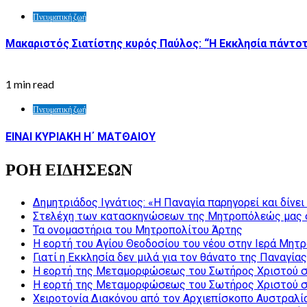
Πνευματική ζωή
Μακαριστός Σιατίστης κυρός Παύλος: “Η Εκκλησία πάντοτ
1 min read
Πνευματική ζωή
ΕΙΝΑΙ ΚΥΡΙΑΚΗ Η΄ ΜΑΤΘΑΙΟΥ
ΡΟΗ ΕΙΔΗΣΕΩΝ
Δημητριάδος Ιγνάτιος: «Η Παναγία παρηγορεί και δίνε
Στελέχη των κατασκηνώσεων της Μητροπόλεώς μας 
Τα ονομαστήρια του Μητροπολίτου Άρτης
Η εορτή του Αγίου Θεοδοσίου του νέου στην Ιερά Μητ
Γιατί η Εκκλησία δεν μιλά για τον θάνατο της Παναγίας
Η εορτή της Μεταμορφώσεως του Σωτήρος Χριστού σ
Η εορτή της Μεταμορφώσεως του Σωτήρος Χριστού σ
Χειροτονία Διακόνου από τον Αρχιεπίσκοπο Αυστραλί