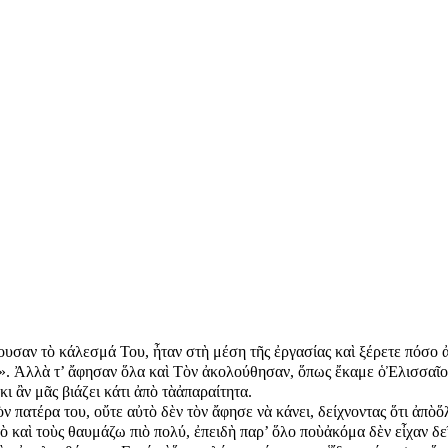
­σαν τὸ κά­λε­σμά Του, ἦ­ταν στὴ μέ­ση τῆς ἐρ­γα­σί­ας καὶ ξέ­ρε­τε πό­σο ἀ­πα
. Ἀλ­λὰ τ’ ἄ­φη­σαν ὅ­λα καὶ Τὸν ἀ­κο­λού­θη­σαν, ὅ­πως ἔ­κα­με ὁἘ­λισ­σαῖ­ος
ι ἂν μᾶς βι­ά­ζει κά­τι ἀ­πὸ τὰἀ­πα­ραί­τη­τα.
ν πα­τέ­ρα του, οὔ­τε αὐ­τὸ δὲν τὸν ἄ­φη­σε νὰ κά­νει, δεί­χνον­τας ὅ­τι ἀ­πὸὅ
­τὸ καὶ τοὺς θαυ­μά­ζω πι­ὸ πο­λύ, ἐ­πει­δὴ παρ’ ὅ­λο ποὺἀ­κό­μα δὲν εἶ­χαν δ