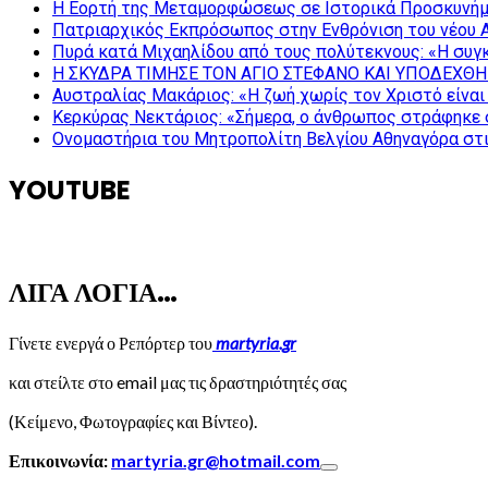
Η Εορτή της Μεταμορφώσεως σε Ιστορικά Προσκυνήμ
Πατριαρχικός Εκπρόσωπος στην Ενθρόνιση του νέου 
Πυρά κατά Μιχαηλίδου από τους πολύτεκνους: «Η συγκ
Η ΣΚΥΔΡΑ ΤΙΜΗΣΕ ΤΟΝ ΑΓΙΟ ΣΤΕΦΑΝΟ ΚΑΙ ΥΠΟΔΕΧΘΗ
Αυστραλίας Μακάριος: «Η ζωή χωρίς τον Χριστό είναι 
Κερκύρας Νεκτάριος: «Σήμερα, ο άνθρωπος στράφηκε σ
Ονομαστήρια του Μητροπολίτη Βελγίου Αθηναγόρα στ
YOUTUBE
ΛΙΓΑ ΛΟΓΙΑ…
Γίνετε ενεργά ο Ρεπόρτερ του
martyria.gr
και στείλτε στο email μας τις δραστηριότητές σας
(Κείμενο, Φωτογραφίες και Βίντεο).
Επικοινωνία:
martyria.gr@hotmail.com