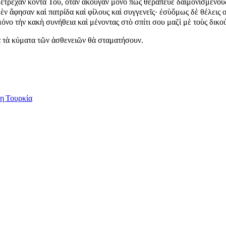
 ἔ­τρε­χαν κον­τά Του, ὅ­ταν ἄ­κου­γαν μό­νο πὼς θε­ρά­πευ­ε δαι­μο­νι­σμέ­νους·
 μὲν ἄ­φη­σαν καὶ πα­τρί­δα καὶ φί­λους καὶ συγ­γε­νεῖς· ἐ­σὺὅ­μως δὲ θέ­λεις 
 μό­νο τὴν κα­κὴ συ­νή­θει­α καὶ μέ­νον­τας στὸ σπί­τι σου μα­ζὶ μὲ τοὺς δι
 τὰ κύ­μα­τα τῶν ἀ­σθε­νει­ῶν θὰ στα­μα­τή­σουν.
 η Τουρκία