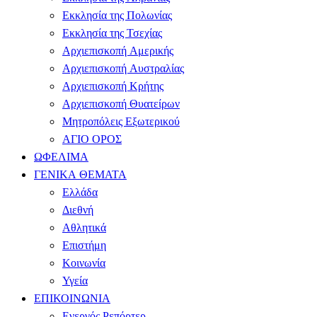
Εκκλησία της Πολωνίας
Εκκλησία της Τσεχίας
Αρχιεπισκοπή Αμερικής
Αρχιεπισκοπή Αυστραλίας
Αρχιεπισκοπή Κρήτης
Αρχιεπισκοπή Θυατείρων
Μητροπόλεις Εξωτερικού
ΑΓΙΟ ΟΡΟΣ
ΩΦΕΛΙΜΑ
ΓΕΝΙΚΑ ΘΕΜΑΤΑ
Ελλάδα
Διεθνή
Αθλητικά
Επιστήμη
Κοινωνία
Υγεία
ΕΠΙΚΟΙΝΩΝΙΑ
Ενεργός Ρεπόρτερ