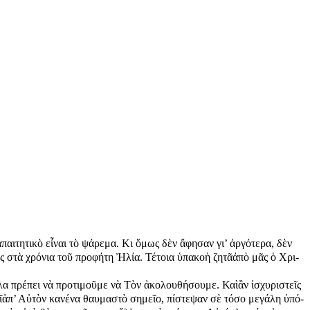
ι­τη­τι­κὸ εἶ­ναι τὸ ψά­ρε­μα. Κι ὅ­μως δὲν ἄ­φη­σαν γι’ ἀρ­γό­τε­ρα, δὲν
 στὰ χρό­νι­α τοῦ προ­φή­τη Ἠ­λί­α. Τέ­τοια ὑ­πα­κο­ὴ ζη­τᾶἀ­πὸ μᾶς ὁ Χρι­
­λα πρέ­πει νὰ προ­τι­μοῦ­με νὰ Τὸν ἀ­κο­λου­θή­σου­με. Καὶἂν ἰ­σχυ­ρι­στεῖς
εῖἀπ’ Αὐ­τὸν κα­νέ­να θαυ­μα­στὸ ση­μεῖ­ο, πί­στε­ψαν σὲ τό­σο με­γά­λη ὑ­πό­