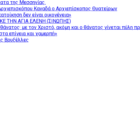
ατα της Μεσσηνίας.
Αρχιεπισκόπου Καναδά ο Αρχιεπίσκοπος Θυατείρων
ατοίκηση δεν είναι οικογένεια»
ΚΕ ΤΗΝ ΑΓΙΑ ΕΛΕΝΗ (ΣΙΝΩΠΗΣ)
θάνατος· με τον Χριστό, ακόμη και ο θάνατος γίνεται πύλη π
τα επίγεια και χαμερπή»
ις Βρυξέλλες