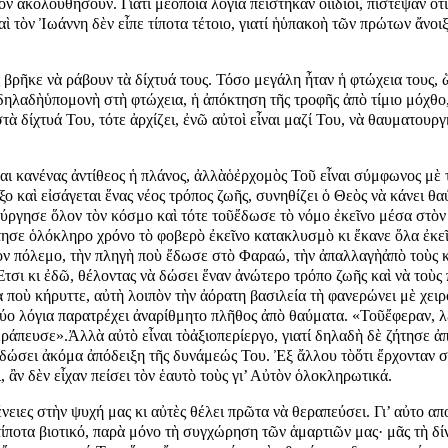
ἀ­κο­λου­θή­σουν. Για­τί μὲὅ­ποια λό­γι­α πεί­στη­καν οἱἴ­διοι, πί­στε­ψαν ὅ­
ὶ τὸν Ἰ­ω­άν­νη δὲν εἶ­πε τί­πο­τα τέ­τοιο, για­τί ἡὑ­πα­κο­ὴ τῶν πρώ­των ἄ­νοι
ρῆ­κε νὰ ρά­βουν τὰ δί­χτυ­ά τους. Τό­σο με­γά­λη ἦ­ταν ἡ φτώ­χεια τους, ὥ­
 δη­λα­δὴὑ­πο­μο­νὴ στὴ φτώ­χεια, ἡ ἀ­πό­κτη­ση τῆς τρο­φῆς ἀ­πὸ τί­μι­ο μό­χθ
στὰ δί­χτυ­ά Του, τό­τε ἀρ­χί­ζει, ἐ­νῶ αὐ­τοὶ εἶ­ναι μα­ζί Του, νὰ θαυ­μα­τουρ­
­ναι κα­νέ­νας ἀν­τί­θε­ος ἡ πλά­νος, ἀλ­λὰὁἐρ­χο­μὸς Τοῦ εἶ­ναι σύμ­φω­νος μὲ
­δο­ξο καὶ εἰ­σά­γε­ται ἕ­νας νέ­ος τρό­πος ζω­ῆς, συ­νη­θί­ζει ὁ Θε­ὸς νὰ κά­νει 
ύρ­γη­σε ὅ­λον τὸν κό­σμο καὶ τό­τε τοῦἔ­δω­σε τὸ νό­μο ἐ­κεῖ­νο μέ­σα στὸν 
τη­σε ὁ­λό­κλη­ρο χρό­νο τὸ φο­βε­ρὸ ἐ­κεῖ­νο κα­τα­κλυ­σμὸ κι ἔ­κα­νε ὅ­λα ἐ­κε
ὸν πό­λε­μο, τὴν πλη­γὴ ποὺ ἔ­δω­σε στὸ Φα­ρα­ώ, τὴν ἀ­παλ­λα­γὴἀ­πὸ τοὺς κι
­τσι κι ἐ­δῶ, θέ­λον­τας νὰ δώ­σει ἕ­ναν ἀ­νώ­τε­ρο τρό­πο ζω­ῆς καὶ νὰ τοὺς πε
οὺ κή­ρυτ­τε, αὐ­τὴ λοι­πὸν τὴν ἀ­ό­ρα­τη βα­σι­λεί­α τὴ φα­νε­ρώ­νει μὲ χει­ρ
­ο λό­γι­α πα­ρα­τρέ­χει ἀ­να­ρίθ­μη­το πλῆ­θος ἀ­πὸ θαύ­μα­τα. «Τοῦἔ­φε­ραν, λέ
­ρά­πευ­σε».Ἀλ­λὰ αὐ­τὸ εἶ­ναι τὸἀ­ξι­ο­πε­ρί­ερ­γο, για­τί δη­λα­δὴ δὲ ζή­τη­σε 
 δώ­σει ἀ­κό­μα ἀ­πό­δει­ξη τῆς δυ­νά­με­ώς Του. Ἐξ ἄλ­λου τὸὅ­τι ἔρ­χον­ταν σ
, ἂν δὲν εἶ­χαν πεί­σει τὸν ἑ­αυ­τὸ τοὺς γι’ Αὐ­τὸν ὁ­λο­κλη­ρω­τι­κά.
­ες στὴν ψυ­χή μας κι αὐ­τὲς θέ­λει πρῶ­τα νὰ θε­ρα­πεύ­σει. Γι’ αὐ­το­ ­α­πο­κα
­τα βι­ο­τι­κό, πα­ρὰ μό­νο τὴ συγ­χώ­ρη­ση τῶν ἁ­μαρ­τι­ῶν μας· μᾶς τὴ δί­νε