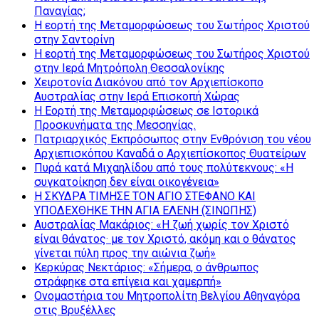
Παναγίας;
Η εορτή της Μεταμορφώσεως του Σωτήρος Χριστού
στην Σαντορίνη
Η εορτή της Μεταμορφώσεως του Σωτήρος Χριστού
στην Ιερά Μητρόπολη Θεσσαλονίκης
Χειροτονία Διακόνου από τον Αρχιεπίσκοπο
Αυστραλίας στην Ιερά Επισκοπή Χώρας
Η Εορτή της Μεταμορφώσεως σε Ιστορικά
Προσκυνήματα της Μεσσηνίας.
Πατριαρχικός Εκπρόσωπος στην Ενθρόνιση του νέου
Αρχιεπισκόπου Καναδά ο Αρχιεπίσκοπος Θυατείρων
Πυρά κατά Μιχαηλίδου από τους πολύτεκνους: «Η
συγκατοίκηση δεν είναι οικογένεια»
Η ΣΚΥΔΡΑ ΤΙΜΗΣΕ ΤΟΝ ΑΓΙΟ ΣΤΕΦΑΝΟ ΚΑΙ
ΥΠΟΔΕΧΘΗΚΕ ΤΗΝ ΑΓΙΑ ΕΛΕΝΗ (ΣΙΝΩΠΗΣ)
Αυστραλίας Μακάριος: «Η ζωή χωρίς τον Χριστό
είναι θάνατος· με τον Χριστό, ακόμη και ο θάνατος
γίνεται πύλη προς την αιώνια ζωή»
Κερκύρας Νεκτάριος: «Σήμερα, ο άνθρωπος
στράφηκε στα επίγεια και χαμερπή»
Ονομαστήρια του Μητροπολίτη Βελγίου Αθηναγόρα
στις Βρυξέλλες