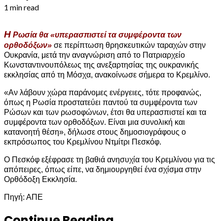
1 min read
Η
Ρωσία θα «υπερασπιστεί τα συμφέροντα των
ορθοδόξων»
σε περίπτωση θρησκευτικών ταραχών στην
Ουκρανία, μετά την αναγνώριση από το Πατριαρχείο
Κωνσταντινουπόλεως της ανεξαρτησίας της ουκρανικής
εκκλησίας από τη Μόσχα, ανακοίνωσε σήμερα το Κρεμλίνο.
«Αν λάβουν χώρα παράνομες ενέργειες, τότε προφανώς,
όπως η Ρωσία προστατεύει παντού τα συμφέροντα των
Ρώσων και των ρωσοφώνων, έτσι θα υπερασπιστεί και τα
συμφέροντα των ορθοδόξων. Είναι μια συνολική και
κατανοητή θέση», δήλωσε στους δημοσιογράφους ο
εκπρόσωπος του Κρεμλίνου Ντμίτρι Πεσκόφ.
Ο Πεσκόφ εξέφρασε τη βαθιά ανησυχία του Κρεμλίνου για τις
απόπειρες, όπως είπε, να δημιουργηθεί ένα σχίσμα στην
Ορθόδοξη Εκκλησία.
Πηγή: ΑΠΕ
Continue Reading