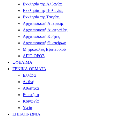
Εκκλησία της Αλβανίας
Εκκλησία της Πολωνίας
Εκκλησία της Τσεχίας
Αρχιεπισκοπή Αμερικής
Αρχιεπισκοπή Αυστραλίας
Αρχιεπισκοπή Κρήτης
Αρχιεπισκοπή Θυατείρων
Μητροπόλεις Εξωτερικού
ΑΓΙΟ ΟΡΟΣ
ΩΦΕΛΙΜΑ
ΓΕΝΙΚΑ ΘΕΜΑΤΑ
Ελλάδα
Διεθνή
Αθλητικά
Επιστήμη
Κοινωνία
Υγεία
ΕΠΙΚΟΙΝΩΝΙΑ