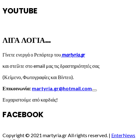
YOUTUBE
ΛΙΓΑ ΛΟΓΙΑ…
Γίνετε ενεργά ο Ρεπόρτερ του
martyria.gr
και στείλτε στο email μας τις δραστηριότητές σας
(Κείμενο, Φωτογραφίες και Βίντεο).
Επικοινωνία:
martyria.gr@hotmail.com
Ευχαριστούμε από καρδιάς!
FACEBOOK
Copyright © 2021 martyria.gr All rights reserved.
|
EnterNews