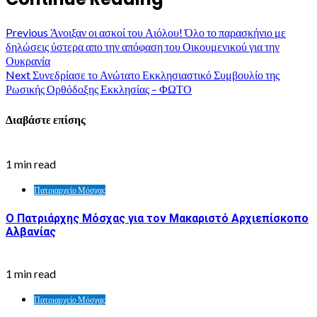
Previous
Άνοιξαν οι ασκοί του Αιόλου! Όλο το παρασκήνιο με
δηλώσεις ύστερα απο την απόφαση του Οικουμενικού για την
Ουκρανία
Next
Συνεδρίασε το Ανώτατο Εκκλησιαστικό Συμβουλίο της
Ρωσικής Ορθόδοξης Εκκλησίας – ΦΩΤΟ
Διαβάστε επίσης
1 min read
Πατριαρχείο Μόσχας
Ο Πατριάρχης Μόσχας για τον Μακαριστό Αρχιεπίσκοπο
Αλβανίας
1 min read
Πατριαρχείο Μόσχας