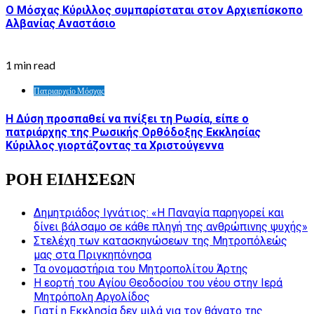
Ο Μόσχας Κύριλλος συμπαρίσταται στον Αρχιεπίσκοπο
Αλβανίας Αναστάσιο
1 min read
Πατριαρχείο Μόσχας
Η Δύση προσπαθεί να πνίξει τη Ρωσία, είπε ο
πατριάρχης της Ρωσικής Ορθόδοξης Εκκλησίας
Κύριλλος γιορτάζοντας τα Χριστούγεννα
ΡΟΗ ΕΙΔΗΣΕΩΝ
Δημητριάδος Ιγνάτιος: «Η Παναγία παρηγορεί και
δίνει βάλσαμο σε κάθε πληγή της ανθρώπινης ψυχής»
Στελέχη των κατασκηνώσεων της Μητροπόλεώς
μας στα Πριγκηπόνησα
Τα ονομαστήρια του Μητροπολίτου Άρτης
Η εορτή του Αγίου Θεοδοσίου του νέου στην Ιερά
Μητρόπολη Αργολίδος
Γιατί η Εκκλησία δεν μιλά για τον θάνατο της