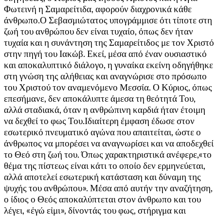
Φωτεινή η Σαμαρείτιδα, αφορούν διαχρονικά κάθε
άνθρωπο.Ο Σεβασμιώτατος υπογράμμισε ότι τίποτε στη
ζωή του ανθρώπου δεν είναι τυχαίο, όπως δεν ήταν
τυχαία και η συνάντηση της Σαμαρείτιδος με τον Χριστό
στην πηγή του Ιακώβ. Εκεί, μέσα από έναν ουσιαστικό
και αποκαλυπτικό διάλογο, η γυναίκα εκείνη οδηγήθηκε
στη γνώση της αλήθειας και αναγνώρισε στο πρόσωπο
του Χριστού τον αναμενόμενο Μεσσία. Ο Κύριος, όπως
επεσήμανε, δεν αποκάλυπτε άμεσα τη θεότητά Του,
αλλά σταδιακά, όταν η ανθρώπινη καρδιά ήταν έτοιμη
να δεχθεί το φως Του.Ιδιαίτερη έμφαση έδωσε στον
εσωτερικό πνευματικό αγώνα που απαιτείται, ώστε ο
άνθρωπος να μπορέσει να αναγνωρίσει και να αποδεχθεί
το Θεό στη ζωή του. Όπως χαρακτηριστικά ανέφερε,«το
θέμα της πίστεως είναι κάτι το οποίο δεν ερμηνεύεται,
αλλά αποτελεί εσωτερική κατάσταση και δύναμη της
ψυχής του ανθρώπου». Μέσα από αυτήν την αναζήτηση,
ο ίδιος ο Θεός αποκαλύπτεται στον άνθρωπο και του
λέγει, «ἐγώ εἰμι», δίνοντάς του φως, στήριγμα και