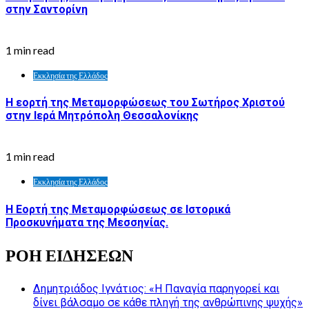
στην Σαντορίνη
1 min read
Εκκλησία της Ελλάδος
Η εορτή της Μεταμορφώσεως του Σωτήρος Χριστού
στην Ιερά Μητρόπολη Θεσσαλονίκης
1 min read
Εκκλησία της Ελλάδος
Η Εορτή της Μεταμορφώσεως σε Ιστορικά
Προσκυνήματα της Μεσσηνίας.
ΡΟΗ ΕΙΔΗΣΕΩΝ
Δημητριάδος Ιγνάτιος: «Η Παναγία παρηγορεί και
δίνει βάλσαμο σε κάθε πληγή της ανθρώπινης ψυχής»