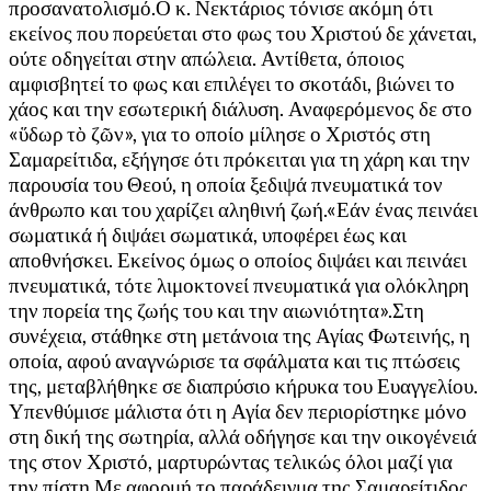
προσανατολισμό.Ο κ. Νεκτάριος τόνισε ακόμη ότι
εκείνος που πορεύεται στο φως του Χριστού δε χάνεται,
ούτε οδηγείται στην απώλεια. Αντίθετα, όποιος
αμφισβητεί το φως και επιλέγει το σκοτάδι, βιώνει το
χάος και την εσωτερική διάλυση. Αναφερόμενος δε στο
«ὕδωρ τὸ ζῶν», για το οποίο μίλησε ο Χριστός στη
Σαμαρείτιδα, εξήγησε ότι πρόκειται για τη χάρη και την
παρουσία του Θεού, η οποία ξεδιψά πνευματικά τον
άνθρωπο και του χαρίζει αληθινή ζωή.«Εάν ένας πεινάει
σωματικά ή διψάει σωματικά, υποφέρει έως και
αποθνήσκει. Εκείνος όμως ο οποίος διψάει και πεινάει
πνευματικά, τότε λιμοκτονεί πνευματικά για ολόκληρη
την πορεία της ζωής του και την αιωνιότητα».Στη
συνέχεια, στάθηκε στη μετάνοια της Αγίας Φωτεινής, η
οποία, αφού αναγνώρισε τα σφάλματα και τις πτώσεις
της, μεταβλήθηκε σε διαπρύσιο κήρυκα του Ευαγγελίου.
Υπενθύμισε μάλιστα ότι η Αγία δεν περιορίστηκε μόνο
στη δική της σωτηρία, αλλά οδήγησε και την οικογένειά
της στον Χριστό, μαρτυρώντας τελικώς όλοι μαζί για
την πίστη.Με αφορμή το παράδειγμα της Σαμαρείτιδος,