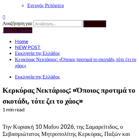
Ενεργός Ρεπόρτερ
Αναζήτηση για:
Watch Online
Home
NEW POST
Εκκλησία της Ελλάδος
Κερκύρας Νεκτάριος: «Όποιος προτιμά το σκοτάδι, τότε ζει το
χάος»
Εκκλησία της Ελλάδος
Κερκύρας Νεκτάριος: «Όποιος προτιμά το
σκοτάδι, τότε ζει το χάος»
1 min read
Την Κυριακή 10 Μαΐου 2026, της Σαμαρείτιδος, ο
Σεβασμιώτατος Μητροπολίτης Κερκύρας, Παξών και