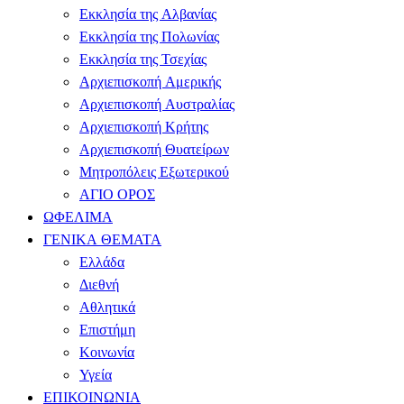
Εκκλησία της Αλβανίας
Εκκλησία της Πολωνίας
Εκκλησία της Τσεχίας
Αρχιεπισκοπή Αμερικής
Αρχιεπισκοπή Αυστραλίας
Αρχιεπισκοπή Κρήτης
Αρχιεπισκοπή Θυατείρων
Μητροπόλεις Εξωτερικού
ΑΓΙΟ ΟΡΟΣ
ΩΦΕΛΙΜΑ
ΓΕΝΙΚΑ ΘΕΜΑΤΑ
Ελλάδα
Διεθνή
Αθλητικά
Επιστήμη
Κοινωνία
Υγεία
ΕΠΙΚΟΙΝΩΝΙΑ