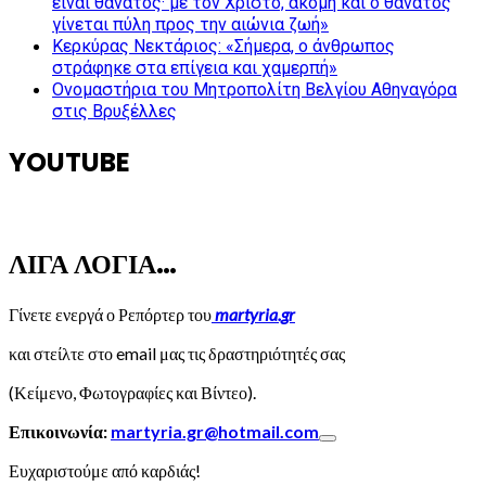
είναι θάνατος· με τον Χριστό, ακόμη και ο θάνατος
γίνεται πύλη προς την αιώνια ζωή»
Κερκύρας Νεκτάριος: «Σήμερα, ο άνθρωπος
στράφηκε στα επίγεια και χαμερπή»
Ονομαστήρια του Μητροπολίτη Βελγίου Αθηναγόρα
στις Βρυξέλλες
YOUTUBE
ΛΙΓΑ ΛΟΓΙΑ…
Γίνετε ενεργά ο Ρεπόρτερ του
martyria.gr
και στείλτε στο email μας τις δραστηριότητές σας
(Κείμενο, Φωτογραφίες και Βίντεο).
Επικοινωνία:
martyria.gr@hotmail.com
Ευχαριστούμε από καρδιάς!