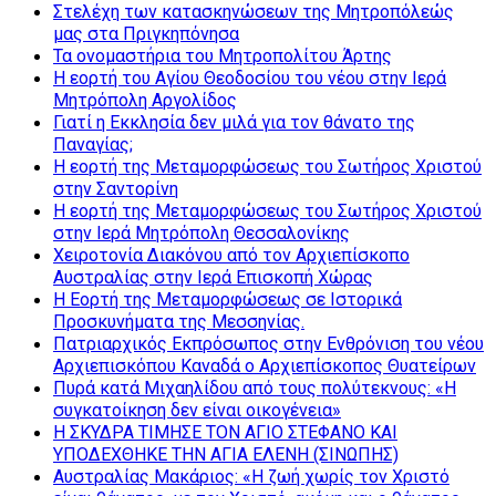
Στελέχη των κατασκηνώσεων της Μητροπόλεώς
μας στα Πριγκηπόνησα
Τα ονομαστήρια του Μητροπολίτου Άρτης
Η εορτή του Αγίου Θεοδοσίου του νέου στην Ιερά
Μητρόπολη Αργολίδος
Γιατί η Εκκλησία δεν μιλά για τον θάνατο της
Παναγίας;
Η εορτή της Μεταμορφώσεως του Σωτήρος Χριστού
στην Σαντορίνη
Η εορτή της Μεταμορφώσεως του Σωτήρος Χριστού
στην Ιερά Μητρόπολη Θεσσαλονίκης
Χειροτονία Διακόνου από τον Αρχιεπίσκοπο
Αυστραλίας στην Ιερά Επισκοπή Χώρας
Η Εορτή της Μεταμορφώσεως σε Ιστορικά
Προσκυνήματα της Μεσσηνίας.
Πατριαρχικός Εκπρόσωπος στην Ενθρόνιση του νέου
Αρχιεπισκόπου Καναδά ο Αρχιεπίσκοπος Θυατείρων
Πυρά κατά Μιχαηλίδου από τους πολύτεκνους: «Η
συγκατοίκηση δεν είναι οικογένεια»
Η ΣΚΥΔΡΑ ΤΙΜΗΣΕ ΤΟΝ ΑΓΙΟ ΣΤΕΦΑΝΟ ΚΑΙ
ΥΠΟΔΕΧΘΗΚΕ ΤΗΝ ΑΓΙΑ ΕΛΕΝΗ (ΣΙΝΩΠΗΣ)
Αυστραλίας Μακάριος: «Η ζωή χωρίς τον Χριστό