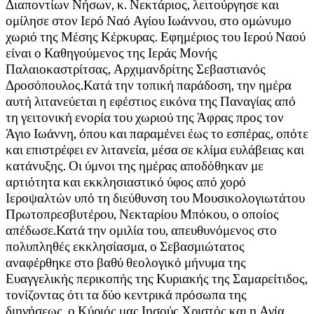
Διαποντίων Νήσων, κ. Νεκτάριος, λειτούργησε και
ομίλησε στον Ιερό Ναό Αγίου Ιωάννου, στο ομώνυμο
χωριό της Μέσης Κέρκυρας. Εφημέριος του Ιερού Ναού
είναι ο Καθηγούμενος της Ιεράς Μονής
Παλαιοκαστρίτσας, Αρχιμανδρίτης Σεβαστιανός
Δροσόπουλος.Κατά την τοπική παράδοση, την ημέρα
αυτή λιτανεύεται η εφέστιος εικόνα της Παναγίας από
τη γειτονική ενορία του χωριού της Άφρας προς τον
Άγιο Ιωάννη, όπου και παραμένει έως το εσπέρας, οπότε
και επιστρέφει εν λιτανεία, μέσα σε κλίμα ευλάβειας και
κατάνυξης. Οι ύμνοι της ημέρας αποδόθηκαν με
αρτιότητα και εκκλησιαστικό ύφος από χορό
Ιεροψαλτών υπό τη διεύθυνση του Μουσικολογιωτάτου
Πρωτοπρεσβυτέρου, Νεκταρίου Μπόκου, ο οποίος
απέδωσε.Κατά την ομιλία του, απευθυνόμενος στο
πολυπληθές εκκλησίασμα, ο Σεβασμιώτατος
αναφέρθηκε στο βαθύ θεολογικό μήνυμα της
Ευαγγελικής περικοπής της Κυριακής της Σαμαρείτιδος,
τονίζοντας ότι τα δύο κεντρικά πρόσωπα της
διηγήσεως, ο Κύριός μας Ιησούς Χριστός και η Αγία