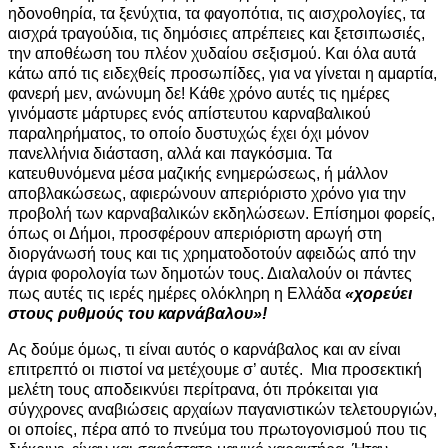
ηδονοθηρία, τα ξενύχτια, τα φαγοπότια, τις αισχρολογίες, τα
αισχρά τραγούδια, τις δημόσιες απρέπειες και ξετσιπωσιές,
την αποθέωση του πλέον χυδαίου σεξισμού. Και όλα αυτά
κάτω από τις ειδεχθείς προσωπίδες, για να γίνεται η αμαρτία,
φανερή μεν, ανώνυμη δε! Κάθε χρόνο αυτές τις ημέρες
γινόμαστε μάρτυρες ενός απίστευτου καρναβαλικού
παραληρήματος, το οποίο δυστυχώς έχει όχι μόνον
πανελλήνια διάσταση, αλλά και παγκόσμια. Τα
κατευθυνόμενα μέσα μαζικής ενημερώσεως, ή μάλλον
αποβλακώσεως, αφιερώνουν απεριόριστο χρόνο για την
προβολή των καρναβαλικών εκδηλώσεων. Επίσημοι φορείς,
όπως οι Δήμοι, προσφέρουν απεριόριστη αρωγή στη
διοργάνωσή τους και τις χρηματοδοτούν αφειδώς από την
άγρια φορολογία των δημοτών τους. Διαλαλούν οι πάντες
πως αυτές τις ιερές ημέρες ολόκληρη η Ελλάδα
«χορεύει
στους ρυθμούς του καρνάβαλου»!
Ας δούμε όμως, τι είναι αυτός ο καρνάβαλος και αν είναι
επιτρεπτό οι πιστοί να μετέχουμε σ’ αυτές. Μια προσεκτική
μελέτη τους αποδεικνύει περίτρανα, ότι πρόκειται για
σύγχρονες αναβιώσεις αρχαίων παγανιστικών τελετουργιών,
οι οποίες, πέρα από το πνεύμα του πρωτογονισμού που τις