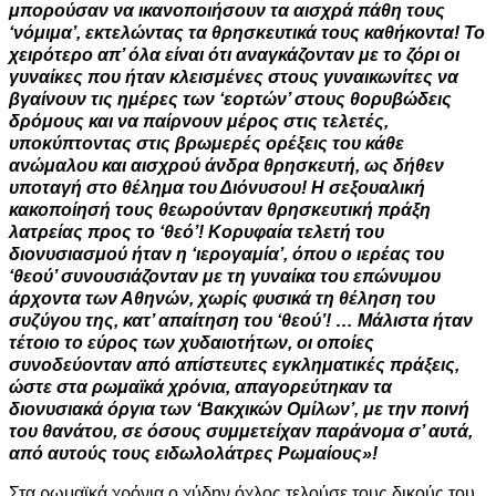
μπορούσαν να ικανοποιήσουν τα αισχρά πάθη τους
‘νόμιμα’, εκτελώντας τα θρησκευτικά τους καθήκοντα! Το
χειρότερο απ’ όλα είναι ότι αναγκάζονταν με το ζόρι οι
γυναίκες που ήταν κλεισμένες στους γυναικωνίτες να
βγαίνουν τις ημέρες των ‘εορτών’ στους θορυβώδεις
δρόμους και να παίρνουν μέρος στις τελετές,
υποκύπτοντας στις βρωμερές ορέξεις του κάθε
ανώμαλου και αισχρού άνδρα θρησκευτή, ως δήθεν
υποταγή στο θέλημα του Διόνυσου! Η σεξουαλική
κακοποίησή τους θεωρούνταν θρησκευτική πράξη
λατρείας προς το ‘θεό’! Κορυφαία τελετή του
διονυσιασμού ήταν η ‘ιερογαμία’, όπου ο ιερέας του
‘θεού’ συνουσιάζονταν με τη γυναίκα του επώνυμου
άρχοντα των Αθηνών, χωρίς φυσικά τη θέληση του
συζύγου της, κατ’ απαίτηση του ‘θεού’! … Μάλιστα ήταν
τέτοιο το εύρος των χυδαιοτήτων, οι οποίες
συνοδεύονταν από απίστευτες εγκληματικές πράξεις,
ώστε στα ρωμαϊκά χρόνια, απαγορεύτηκαν τα
διονυσιακά όργια των ‘Βακχικών Ομίλων’, με την ποινή
του θανάτου, σε όσους συμμετείχαν παράνομα σ’ αυτά,
από αυτούς τους ειδωλολάτρες Ρωμαίους»!
Στα ρωμαϊκά χρόνια ο χύδην όχλος τελούσε τους δικούς του