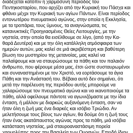
διαδέχεται κατόπιν η χαρμόσυνη περίοδος του
Πεντηκοσταρίου, που αρχίζει από την Κυριακή του Πάσχα και
φθάνει μέχρι την Κυριακή των αγίων Πάντων. Είναι περίοδος
εντονωτέρου πνευματικού αγώνος, στην οποία η Εκκλησία,
με τα τροπάρια, τους ύμνους, τα αναγνώσματα, τις
κατανυκτικές Προηγιασμένες Θείες Λειτουργίες, με την
νηστεία, στην οποία θα εισέλθουμε σε λίγο, (από την Κα-
θαρά Δευτέρα) και με την όλη κατάλληλη ατμόσφαιρα των
ημερών αυτών, μας καλεί σε μιά ακριβέστερη και βαθύτερη
βίωση του μυστηρίου της μετανοίας, μας καλεί να
παλαίψουμε και να σταυρώσουμε τα πάθη και τον παλαιόν
άνθρωπο, που φέρουμε μέσα μας, έτσι ώστε συσταυρωμένοι
και συναναστημένοι με τον Χριστό, να εορτάσουμε τα άγια
Πάθη και την Ανάστασή του. Βέβαια αυτό δεν σημαίνει, ότι
μετά την παρέλευση της περιόδου αυτής μπορούμε να
χαλαρώσουμε τον πνευματικό αγώνα και να ικανοποιούμε τα
πάθη, αλλά οφείλουμε πάντοτε να αγωνιζόμαστε με την ίδια
ένταση, ή μάλλον με διαρκώς αυξανόμενη ένταση, σαν να
ήταν όλη η ζωή μας ένα διαρκές και ισόβιο Τριώδιο. Αν
μελετήσουμε τους βίους των αγίων, θα δούμε ότι η ζωή τους
ήταν ένας ακατάπαυστος αγώνας προς τα πάθη, μιά ισόβια
κατάσταση νηστείας, μιά σταυροαναστάσιμη πορεία
χαρμολύπης προς την Βασιλεία των Ουρανών. Επειδή ίδιον