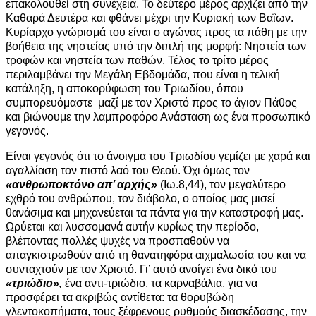
επακολουθεί στη συνέχεια. Το δεύτερο μέρος αρχίζει από την
Καθαρά Δευτέρα και φθάνει μέχρι την Κυριακή των Βαΐων.
Κυρίαρχο γνώρισμά του είναι ο αγώνας προς τα πάθη με την
βοήθεια της νηστείας υπό την διπλή της μορφή: Νηστεία των
τροφών και νηστεία των παθών. Τέλος το τρίτο μέρος
περιλαμβάνει την Μεγάλη Εβδομάδα, που είναι η τελική
κατάληξη, η αποκορύφωση του Τριωδίου, όπου
συμπορευόμαστε μαζί με τον Χριστό προς το άγιον Πάθος
και βιώνουμε την λαμπροφόρο Ανάσταση ως ένα προσωπικό
γεγονός.
Είναι γεγονός ότι το άνοιγμα του Τριωδίου γεμίζει με χαρά και
αγαλλίαση τον πιστό λαό του Θεού. Όχι όμως τον
«ανθρωποκτόνο απ’ αρχής»
(Ιω.8,44), τον μεγαλύτερο
εχθρό του ανθρώπου, τον διάβολο, ο οποίος μας μισεί
θανάσιμα και μηχανεύεται τα πάντα για την καταστροφή μας.
Ωρύεται και λυσσομανά αυτήν κυρίως την περίοδο,
βλέποντας πολλές ψυχές να προσπαθούν να
απαγκιστρωθούν από τη θανατηφόρα αιχμαλωσία του και να
συνταχτούν με τον Χριστό. Γι’ αυτό ανοίγει ένα δικό του
«τριώδιο»,
ένα αντι-τριώδιο, τα καρναβάλια, για να
προσφέρει τα ακριβώς αντίθετα: τα θορυβώδη
γλεντοκοπήματα, τους ξέφρενους ρυθμούς διασκέδασης, την