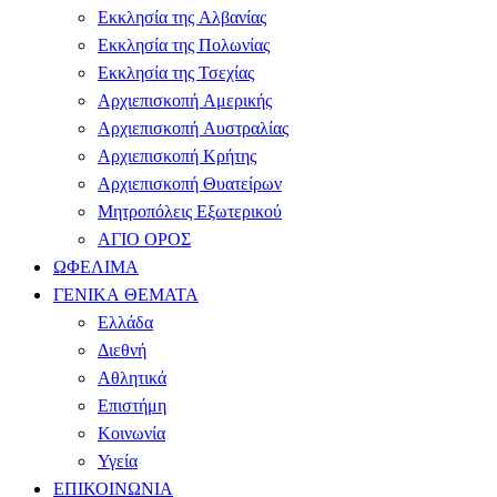
Εκκλησία της Αλβανίας
Εκκλησία της Πολωνίας
Εκκλησία της Τσεχίας
Αρχιεπισκοπή Αμερικής
Αρχιεπισκοπή Αυστραλίας
Αρχιεπισκοπή Κρήτης
Αρχιεπισκοπή Θυατείρων
Μητροπόλεις Εξωτερικού
ΑΓΙΟ ΟΡΟΣ
ΩΦΕΛΙΜΑ
ΓΕΝΙΚΑ ΘΕΜΑΤΑ
Ελλάδα
Διεθνή
Αθλητικά
Επιστήμη
Κοινωνία
Υγεία
ΕΠΙΚΟΙΝΩΝΙΑ