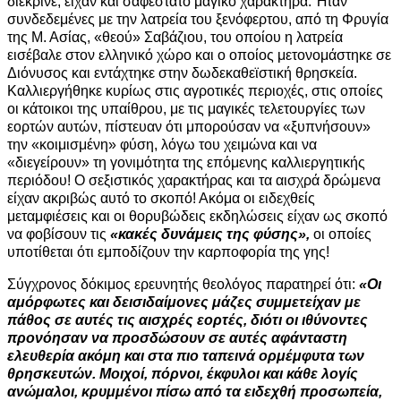
διέκρινε, είχαν και σαφέστατο μαγικό χαρακτήρα. Ήταν
συνδεδεμένες με την λατρεία του ξενόφερτου, από τη Φρυγία
της Μ. Ασίας, «θεού» Σαβάζιου, του οποίου η λατρεία
εισέβαλε στον ελληνικό χώρο και ο οποίος μετονομάστηκε σε
Διόνυσος και εντάχτηκε στην δωδεκαθεϊστική θρησκεία.
Καλλιεργήθηκε κυρίως στις αγροτικές περιοχές, στις οποίες
οι κάτοικοι της υπαίθρου, με τις μαγικές τελετουργίες των
εορτών αυτών, πίστευαν ότι μπορούσαν να «ξυπνήσουν»
την «κοιμισμένη» φύση, λόγω του χειμώνα και να
«διεγείρουν» τη γονιμότητα της επόμενης καλλιεργητικής
περιόδου! Ο σεξιστικός χαρακτήρας και τα αισχρά δρώμενα
είχαν ακριβώς αυτό το σκοπό! Ακόμα οι ειδεχθείς
μεταμφιέσεις και οι θορυβώδεις εκδηλώσεις είχαν ως σκοπό
να φοβίσουν τις
«κακές δυνάμεις της φύσης»,
οι οποίες
υποτίθεται ότι εμποδίζουν την καρποφορία της γης!
Σύγχρονος δόκιμος ερευνητής θεολόγος παρατηρεί ότι:
«Οι
αμόρφωτες και δεισιδαίμονες μάζες συμμετείχαν με
πάθος σε αυτές τις αισχρές εορτές, διότι οι ιθύνοντες
προνόησαν να προσδώσουν σε αυτές αφάνταστη
ελευθερία ακόμη και στα πιο ταπεινά ορμέμφυτα των
θρησκευτών. Μοιχοί, πόρνοι, έκφυλοι και κάθε λογίς
ανώμαλοι, κρυμμένοι πίσω από τα ειδεχθή προσωπεία,