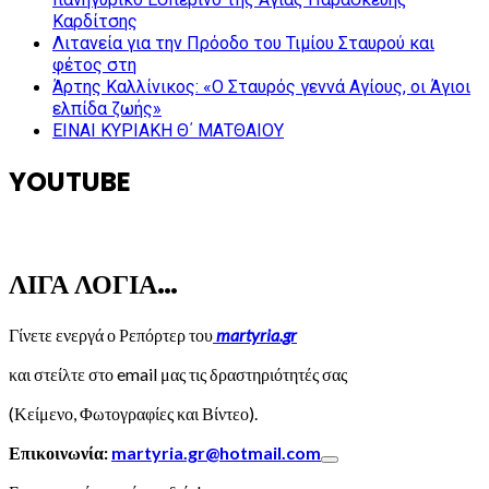
Καρδίτσης
Λιτανεία για την Πρόοδο του Τιμίου Σταυρού και
φέτος στη
Άρτης Καλλίνικος: «Ο Σταυρός γεννά Αγίους, οι Άγιοι
ελπίδα ζωής»
ΕΙΝΑΙ ΚΥΡΙΑΚΗ Θ΄ ΜΑΤΘΑΙΟΥ
YOUTUBE
ΛΙΓΑ ΛΟΓΙΑ…
Γίνετε ενεργά ο Ρεπόρτερ του
martyria.gr
και στείλτε στο email μας τις δραστηριότητές σας
(Κείμενο, Φωτογραφίες και Βίντεο).
Επικοινωνία:
martyria.gr@hotmail.com