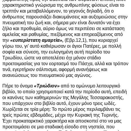
χαρακτηριστικό γνώρισμα της ανθρωπίνης φύσεως είναι το
τρεπτόν και μεταβαλλόμενον, το γεγονός δηλαδή, ότι ο
άνθρωπος παρουσιάζει διακυμάνσεις και αυξομειώσεις στην
πνευματική του ζωή και, σήμερα μεν είναι δυνατόν να έχει
ζήλο και προθυμία, αύριο όμως να περιπέσει σε κατάσταση
αμελείας και ραθυμίας, πιεζόμενος και επηρεαζόμενος από
την
«ευπερίστατη αμαρτία»,
(Εβρ.12,1), που κυριαρχεί
γύρω του, γι’ αυτό καθιέρωσαν οι άγιοι Πατέρες, με πολλή
σοφία και σύνεση, την ευλογημένη αυτή περίοδο του
Τριωδίου, ώστε να αποτελέσει όχι μόνον στάδιο
προετοιμασίας για τον εορτασμό του Πάσχα, αλλά και τρόπον
τινά, εγερτήριον σάλπισμα, αφορμή ανανήψεως και
ανανεώσεως του πνευματικού μας αγώνος.
Πήρε το όνομα
«Τριώδιον»
από το ομώνυμο λειτουργικό
βιβλίο, το οποίο χρησιμοποιεί κατά την περίοδο αυτή, επειδή
οι κανόνες των καθημερινών της Μεγάλης Τεσσαρακοστής,
που υπάρχουν στο βιβλίο αυτό, έχουν μόνο τρεις ωδές.
Χωρίζεται σε τρία μέρη: Το πρώτο μέρος περιλαμβάνει τις
τρείς πρώτες εβδομάδες, μέχρι την Κυριακή της Τυρινής.
Έχει προκαταρκτικό χαρακτήρα και αποσκοπεί στο να μας
προετοιμάσει σε μια σταδιακή είσοδο στη νηστεία, που