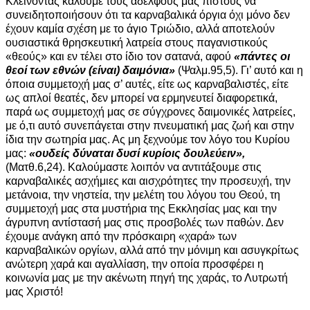
Κλείνοντας καλούμε τους αδελφούς μας πιστούς να
συνειδητοποιήσουν ότι τα καρναβαλικά όργια όχι μόνο δεν
έχουν καμία σχέση με το άγιο Τριώδιο, αλλά αποτελούν
ουσιαστικά θρησκευτική λατρεία στους παγανιστικούς
«θεούς» και εν τέλει στο ίδιο τον σατανά, αφού
«πάντες οι
θεοί των εθνών (είναι) δαιμόνια»
(Ψαλμ.95,5). Γι’ αυτό και η
όποια συμμετοχή μας σ’ αυτές, είτε ως καρναβαλιστές, είτε
ως απλοί θεατές, δεν μπορεί να ερμηνευτεί διαφορετικά,
παρά ως συμμετοχή μας σε σύγχρονες δαιμονικές λατρείες,
με ό,τι αυτό συνεπάγεται στην πνευματική μας ζωή και στην
ίδια την σωτηρία μας. Ας μη ξεχνούμε τον λόγο του Κυρίου
μας:
«ουδείς δύναται δυσί κυρίοις δουλεύειν»,
(Ματθ.6,24). Καλούμαστε λοιπόν να αντιτάξουμε στις
καρναβαλικές ασχήμιες και αισχρότητες την προσευχή, την
μετάνοια, την νηστεία, την μελέτη του λόγου του Θεού, τη
συμμετοχή μας στα μυστήρια της Εκκλησίας μας και την
άγρυπνη αντίστασή μας στις προσβολές των παθών. Δεν
έχουμε ανάγκη από την πρόσκαιρη «χαρά» των
καρναβαλικών οργίων, αλλά από την μόνιμη και ασυγκρίτως
ανώτερη χαρά και αγαλλίαση, την οποία προσφέρει η
κοινωνία μας με την ακένωτη πηγή της χαράς, το Λυτρωτή
μας Χριστό!