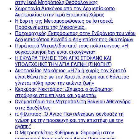
στην Ιερά Μητρόπολη Θεσσαλονίκης
Χειροτονία Διακόνου από τον Αρχιεπίσκοπο
Αυστραλίας στην Ιερά Επισκοπή Χώρας
Η Εορτή της Μεταμορφώσεως σε Ιστορικά
Προσκυνήματα της Μεσσηνίας.
Πατριαρχικός Εκπρόσωπος στην Ενθρόνιση του νέου
Αρχιεπισκόπου Καναδά ο Αρχιεπίσκοπος Θυατείρων
Πυρά κατά Μιχαηλίδου από τους πολύτεκνους: «Η
συγκατοίκηση δεν είναι οικογένεια»
Η ΣΚΥΔΡΑ ΤΙΜΗΣΕ ΤΟΝ ΑΓΙΟ ΣΤΕΦΑΝΟ ΚΑΙ
ΥΠΟΔΕΧΘΗΚΕ ΤΗΝ ΑΓΙΑ ΕΛΕΝΗ (ΣΙΝΩΠΗΣ)
Αυστραλίας Μακάριος: «Η ζωή χωρίς τον Χριστό
είναι θάνατος· με τον Χριστό, ακόμη και ο θάνατος
γίνεται πύλη προς την αιώνια ζωή»
Κερκύρας Νεκτάριος: «Σήμερα, ο άνθρωπος
στράφηκε στα επίγεια και χαμερπή»
Ονομαστήρια του Μητροπολίτη Βελγίου Αθηναγόρα
στις Βρυξέλλες
π. Φίλιππος : Ό Άγιος Παντελεήμων συνδύαζε τη
γνώση με την προσευχή και την επιστήμη με την
αγάπη.”
Ο Μητροπολίτης Κυθήρων κ. Σεραφείμ στον
πανηγυρικό Εσπερινό της Αγίας Παρασκευής