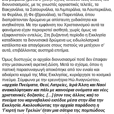
διονυσιασμούς, με τις γνωστές οργιαστικές τελετές, τα
Βακχανάλια, τα Σατουρνάλια, τα Λιμπεράλια, τα Λουπερκάλια,
τα Φεράλια, (ή Φε-(β)ρουάλια), τα Παρεντάλια, όπου
διαπράττονταν δρώμενα με απίστευτη χυδαιότητα και
ανηθικότητα. Με την εμφάνιση του Χριστιανισμού αυτά τα
φαινόμενα είχαν περιοριστεί αισθητά, χωρίς όμως να
εξαφανιστούν εντελώς. Στη βυζαντινή περίοδο η Εκκλησία
καταδίκασε τα διονυσιακά δρώμενα ως ειδωλολατρικά
κατάλοιπα και απαγόρευσε στους πιστούς να μετέχουν σ’
αυτά, επιβάλλοντας αυστηρά επιτίμια.
Όμως δυστυχώς οι αρχαίοι διονυσιασμοί ποτέ δεν έπαψαν
στην μεσαιωνική αιρετική Δύση. Μετά το σχίσμα, όπου η
παπική παρασυναγωγή αποκόπηκε από τον ενιαίο και
αδιαίρετο κορμό της Μίας Εκκλησίας, κυριάρχησε το κοσμικό
πνεύμα. Σύμφωνα με την ερευνήτρια Ηώ Αναγνώστου,
«αρχαία Πνεύματα, Θεοί, Λατρείες, Ιερά Άλση και Ναοί
ανακαλύφτηκαν και πάλι με καινούρια ονόματα και νέες
χριστιανικές δοξασίες. […] (συν τοις άλλοις και) το
πνεύμα του καρναβαλιού εισέδυε μέσα στην ίδια την
Εκκλησία. Ακολουθώντας την αρχαία παράδοση η
‘Γιορτή των Τρελών’ ήταν μια σάτιρα της πομπώδους