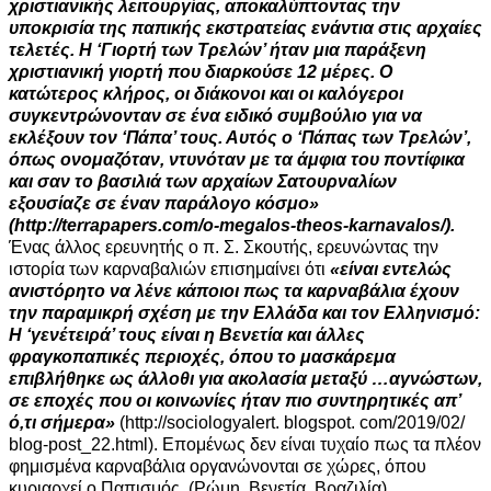
χριστιανικής λειτουργίας, αποκαλύπτοντας την
υποκρισία της παπικής εκστρατείας ενάντια στις αρχαίες
τελετές. Η ‘Γιορτή των Τρελών’ ήταν μια παράξενη
χριστιανική γιορτή που διαρκούσε 12 μέρες. Ο
κατώτερος κλήρος, οι διάκονοι και οι καλόγεροι
συγκεντρώνονταν σε ένα ειδικό συμβούλιο για να
εκλέξουν τον ‘Πάπα’ τους. Αυτός ο ‘Πάπας των Τρελών’,
όπως ονομαζόταν, ντυνόταν με τα άμφια του ποντίφικα
και σαν το βασιλιά των αρχαίων Σατουρναλίων
εξουσίαζε σε έναν παράλογο κόσμο»
(http://terrapapers.com/o-megalos-theos-karnavalos/).
Ένας άλλος ερευνητής ο π. Σ. Σκουτής, ερευνώντας την
ιστορία των καρναβαλιών επισημαίνει ότι
«είναι εντελώς
ανιστόρητο να λένε κάποιοι πως τα καρναβάλια έχουν
την παραμικρή σχέση με την Ελλάδα και τον Ελληνισμό:
Η ‘γενέτειρά’ τους είναι η Βενετία και άλλες
φραγκοπαπικές περιοχές, όπου το μασκάρεμα
επιβλήθηκε ως άλλοθι για ακολασία μεταξύ …αγνώστων,
σε εποχές που οι κοινωνίες ήταν πιο συντηρητικές απ’
ό,τι σήμερα»
(http://sociologyalert. blogspot. com/2019/02/
blog-post_22.html). Επομένως δεν είναι τυχαίο πως τα πλέον
φημισμένα καρναβάλια οργανώνονται σε χώρες, όπου
κυριαρχεί ο Παπισμός, (Ρώμη, Βενετία, Βραζιλία).