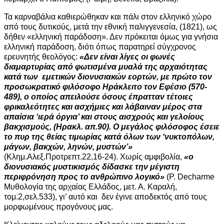
Τα καρναβάλια καθιερώθηκαν και πάλι στον ελληνικό χώρο
από τους δυτικούς, μετά την εθνική παλιγγενεσία, (1821), ως
δήθεν «ελληνική παράδοση». Δεν πρόκειται όμως για γνήσια
ελληνική παράδοση, διότι όπως παρατηρεί σύγχρονος
ερευνητής θεολόγος:
«Δεν είναι λίγες οι φωνές
διαμαρτυρίας από φωτισμένα μυαλά της αρχαιότητας
κατά των εμετικών διονυσιακών εορτών, με πρώτο τον
προσωκρατικό φιλόσοφο Ηράκλειτο τον Εφέσιο (570-
489), ο οποίος απειλούσε όσους έπρατταν τέτοιες
φρικαλεότητες και ασχήμιες και λάβαιναν μέρος στα
απαίσια ‘ιερά όργια’ και στους αισχρούς και γελοίους
βακχισμούς, (Ηρακλ. απ.90). Ο μεγάλος φιλόσοφος έσειε
το πυρ της θείας τιμωρίας κατά όλων των ‘νυκτοπόλων,
μάγων, βακχών, ληνών, μυστών’»
(Κλημ.Αλεξ.Προτρεπτ.22,16-24). Χωρίς αμφιβολία,
«ο
διονυσιακός μυστικισμός δίδασκε την μέγιστη
περιφρόνηση προς το ανθρώπινο λογικό»
(P. Decharme
Μυθολογία της αρχαίας Ελλάδος, μετ. Α. Καραλή,
τομ.2,σελ.533), γι’ αυτό και δεν έγινε αποδεκτός από τους
μορφωμένους προγόνους μας.