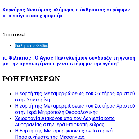
Κερκύρας Νεκτάριος: «Σήμερα, ο άνθρωπος στράφηκε
στα επίγεια και χαμερπή»
1 min read
Εκκλησία της Ελλάδος
π. Φίλιππος : Ό Άγιος Παντελεήμων συνδύαζε τη γνώση
με την προσευχή και την επιστήμη με την αγάπη.”
ΡΟΗ ΕΙΔΗΣΕΩΝ
Η εορτή της Μεταμορφώσεως του Σωτήρος Χριστού
στην Σαντορίνη
Η εορτή της Μεταμορφώσεως του Σωτήρος Χριστού
στην Ιερά Μητρόπολη Θεσσαλονίκης
Χειροτονία Διακόνου από τον Αρχιεπίσκοπο
Αυστραλίας στην Ιερά Επισκοπή Χώρας
Η Εορτή της Μεταμορφώσεως σε Ιστορικά
Προσκυνήματα της Μεσσηνίας.