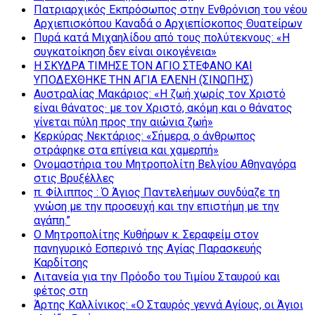
Πατριαρχικός Εκπρόσωπος στην Ενθρόνιση του νέου
Αρχιεπισκόπου Καναδά ο Αρχιεπίσκοπος Θυατείρων
Πυρά κατά Μιχαηλίδου από τους πολύτεκνους: «Η
συγκατοίκηση δεν είναι οικογένεια»
Η ΣΚΥΔΡΑ ΤΙΜΗΣΕ ΤΟΝ ΑΓΙΟ ΣΤΕΦΑΝΟ ΚΑΙ
ΥΠΟΔΕΧΘΗΚΕ ΤΗΝ ΑΓΙΑ ΕΛΕΝΗ (ΣΙΝΩΠΗΣ)
Αυστραλίας Μακάριος: «Η ζωή χωρίς τον Χριστό
είναι θάνατος· με τον Χριστό, ακόμη και ο θάνατος
γίνεται πύλη προς την αιώνια ζωή»
Κερκύρας Νεκτάριος: «Σήμερα, ο άνθρωπος
στράφηκε στα επίγεια και χαμερπή»
Ονομαστήρια του Μητροπολίτη Βελγίου Αθηναγόρα
στις Βρυξέλλες
π. Φίλιππος : Ό Άγιος Παντελεήμων συνδύαζε τη
γνώση με την προσευχή και την επιστήμη με την
αγάπη.”
Ο Μητροπολίτης Κυθήρων κ. Σεραφείμ στον
πανηγυρικό Εσπερινό της Αγίας Παρασκευής
Καρδίτσης
Λιτανεία για την Πρόοδο του Τιμίου Σταυρού και
φέτος στη
Άρτης Καλλίνικος: «Ο Σταυρός γεννά Αγίους, οι Άγιοι