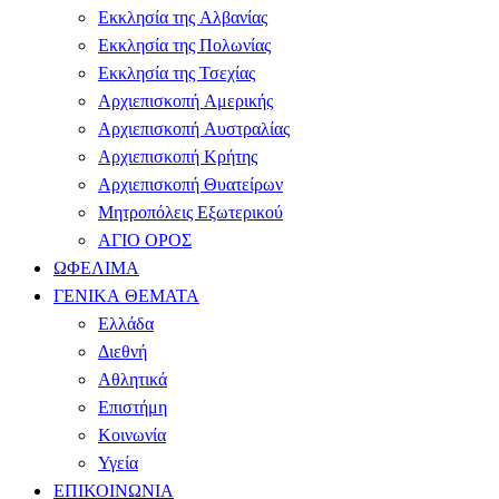
Εκκλησία της Αλβανίας
Εκκλησία της Πολωνίας
Εκκλησία της Τσεχίας
Αρχιεπισκοπή Αμερικής
Αρχιεπισκοπή Αυστραλίας
Αρχιεπισκοπή Κρήτης
Αρχιεπισκοπή Θυατείρων
Μητροπόλεις Εξωτερικού
ΑΓΙΟ ΟΡΟΣ
ΩΦΕΛΙΜΑ
ΓΕΝΙΚΑ ΘΕΜΑΤΑ
Ελλάδα
Διεθνή
Αθλητικά
Επιστήμη
Κοινωνία
Υγεία
ΕΠΙΚΟΙΝΩΝΙΑ