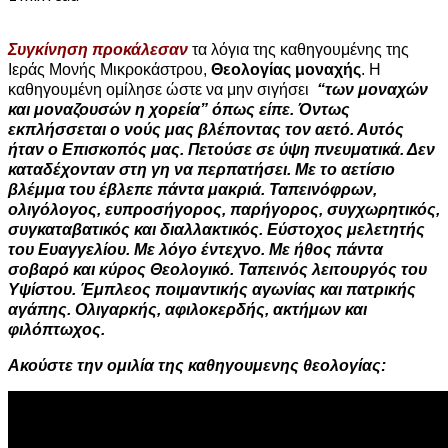
Συγκίνηση προκάλεσαν
τα λόγια της καθηγουμένης της
Ιεράς Μονής Μικροκάστρου,
Θεολογίας μοναχής
. Η
καθηγουμένη ομίλησε ώστε να μην σιγήσει
“των μοναχών
και μοναζουσών η χορεία” όπως είπε. Όντως
εκπλήσσεται ο νούς μας βλέποντας τον αετό. Αυτός
ήταν ο Επισκοπός μας. Πετούσε σε ύψη πνευματικά. Δεν
καταδέχονταν στη γη να
περπατήσει. Με το αετίσιο
βλέμμα του έβλεπε πάντα μακριά. Ταπεινόφρων,
ολιγόλογος, ευπροσήγορος, παρήγορος, συγχωρητικός,
συγκαταβατικός και διαλλακτικός. Εύστοχος μελετητής
του Ευαγγελίου. Με λόγο έντεχνο. Με ήθος πάντα
σοβαρό και κύρος Θεολογικό. Ταπεινός λειτουργός του
Υψίστου. Έμπλεος ποιμαντικής αγωνίας και πατρικής
αγάπης. Ολιγαρκής, αφιλοκερδής,
ακτήμων
και
φιλόπτωχος.
Ακούστε την ομιλία της καθηγουμενης θεολογίας: