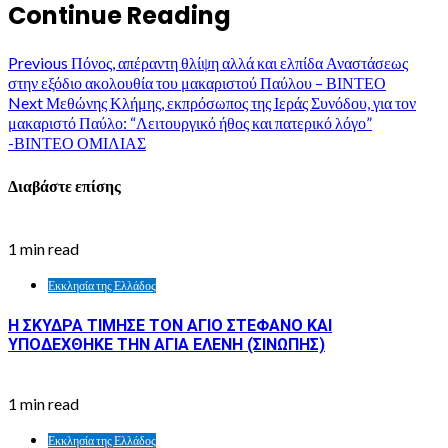
Continue Reading
Previous
Πόνος, απέραντη θλίψη αλλά και ελπίδα Αναστάσεως
στην εξόδιο ακολουθία του μακαριστού Παύλου – ΒΙΝΤΕΟ
Next
Μεθώνης Κλήμης, εκπρόσωπος της Ιεράς Συνόδου, για τον
μακαριστό Παύλο: “Λειτουργικό ήθος και πατερικό λόγο”
-ΒΙΝΤΕΟ ΟΜΙΛΙΑΣ
Διαβάστε επίσης
1 min read
Εκκλησία της Ελλάδος
Η ΣΚΥΔΡΑ ΤΙΜΗΣΕ ΤΟΝ ΑΓΙΟ ΣΤΕΦΑΝΟ ΚΑΙ
ΥΠΟΔΕΧΘΗΚΕ ΤΗΝ ΑΓΙΑ ΕΛΕΝΗ (ΣΙΝΩΠΗΣ)
1 min read
Εκκλησία της Ελλάδος