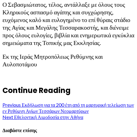
Ο Σεβασμιώτατος, τέλος, αντάλλαξε με όλους τους
Κληρικούς ασπασμό αγάπης και συγχώρησης,
ευχόμενος καλό και ευλογημένο το επί θύραις στάδιο
της Αγίας και Μεγάλης Τεσσαρακοστής, και διένειμε
προς όλους ευλογίες, βιβλία και ενημερωτικά εγκύκλια
σημειώματα της Τοπικής μας Εκκλησίας.
Εκ της Ιεράς Μητροπόλεως Ρεθύμνης και
Αυλοποτάμου
Continue Reading
Previous
Εκδήλωση για τα 200 έτη από τη μαρτυρική τελείωση των
εν Ρεθύμνη Αγίων Τεσσάρων Νεομαρτύρων
Next
Εθελοντική Αιμοδοσία στην Αθήνα
Διαβάστε επίσης