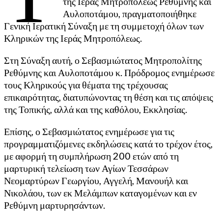
της Ιεράς Μητροπόλεως Ρεθύμνης και
Αυλοποτάμου, πραγματοποιήθηκε
Γενική Ιερατική Σύναξη με τη συμμετοχή όλων των
Κληρικών της Ιεράς Μητροπόλεως.
Στη Σύναξη αυτή, ο Σεβασμιώτατος Μητροπολίτης
Ρεθύμνης και Αυλοποτάμου κ. Πρόδρομος ενημέρωσε
τους Κληρικούς για θέματα της τρέχουσας
επικαιρότητας, διατυπώνοντας τη θέση και τις απόψεις
της Τοπικής, αλλά και της καθόλου, Εκκλησίας.
Επίσης, ο Σεβασμιώτατος ενημέρωσε για τις
προγραμματιζόμενες εκδηλώσεις κατά το τρέχον έτος,
με αφορμή τη συμπλήρωση 200 ετών από τη
μαρτυρική τελείωση των Αγίων Τεσσάρων
Νεομαρτύρων Γεωργίου, Αγγελή, Μανουήλ και
Νικολάου, των εκ Μελάμπων καταγομένων και εν
Ρεθύμνη μαρτυρησάντων.