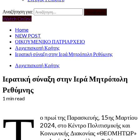
Αναζήτηση για:
Watch Online
Home
NEW POST
ΟΙΚΟΥΜΕΝΙΚΟ ΠΑΤΡΙΑΡΧΕΙΟ
Αρχιεπισκοπή Κρήτης
Ιερατική σύναξη στην Ιερά Μητρόπολη Ρεθύμνης
Αρχιεπισκοπή Κρήτης
Ιερατική σύναξη στην Ιερά Μητρόπολη
Ρεθύμνης
1 min read
Τ
ο πρωί της Παρασκευής, 15ης Μαρτίου
2024, στο Κέντρο Πολιτισμικής και
Κοινωνικής Διακονίας «ΘΕΟΜΗΤΩΡ»