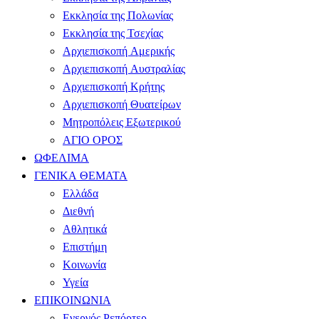
Εκκλησία της Πολωνίας
Εκκλησία της Τσεχίας
Αρχιεπισκοπή Αμερικής
Αρχιεπισκοπή Αυστραλίας
Αρχιεπισκοπή Κρήτης
Αρχιεπισκοπή Θυατείρων
Μητροπόλεις Εξωτερικού
ΑΓΙΟ ΟΡΟΣ
ΩΦΕΛΙΜΑ
ΓΕΝΙΚΑ ΘΕΜΑΤΑ
Ελλάδα
Διεθνή
Αθλητικά
Επιστήμη
Κοινωνία
Υγεία
ΕΠΙΚΟΙΝΩΝΙΑ
Ενεργός Ρεπόρτερ