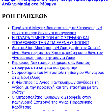
Ατάλης-Μπαλή στο Ρέθυμνο
ΡΟΗ ΕΙΔΗΣΕΩΝ
Πυρά κατά Μιχαηλίδου από τους πολύτεκνους: «Η
συγκατοίκηση δεν είναι οικογένεια»
Η ΣΚΥΔΡΑ ΤΙΜΗΣΕ ΤΟΝ ΑΓΙΟ ΣΤΕΦΑΝΟ ΚΑΙ
ΥΠΟΔΕΧΘΗΚΕ ΤΗΝ ΑΓΙΑ ΕΛΕΝΗ (ΣΙΝΩΠΗΣ)
Αυστραλίας Μακάριος: «Η ζωή χωρίς τον Χριστό
είναι θάνατος· με τον Χριστό, ακόμη και ο θάνατος
γίνεται πύλη προς την αιώνια ζωή»
Κερκύρας Νεκτάριος: «Σήμερα, ο άνθρωπος
στράφηκε στα επίγεια και χαμερπή»
Ονομαστήρια του Μητροπολίτη Βελγίου Αθηναγόρα
στις Βρυξέλλες
π. Φίλιππος : Ό Άγιος Παντελεήμων συνδύαζε τη
γνώση με την προσευχή και την επιστήμη με την
αγάπη.”
Ο Μητροπολίτης Κυθήρων κ. Σεραφείμ στον
πανηγυρικό Εσπερινό της Αγίας Παρασκευής
Καρδίτσης