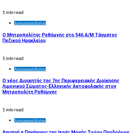
1 min read
Αρχιεπισκοπή Κρήτης
Ο Μητροπολίτης Ρεθύμνης στο 546 Α/Μ Τάγματος
Πεζικού Ηρακλείου
1 min read
Αρχιεπισκοπή Κρήτης
Ο νέος Διοικητής της 7ης Περιφερειακής Διοίκησης
Λιμενικού Σώματος-Ελληνικής Ακτοφυλακής στον
Μητροπολίτη Ρεθύμνης
1 min read
Αρχιεπισκοπή Κρήτης
Λαμπρή η Πανήγυρις της Ιεράς Μονής Τιμίου Προδρόμου