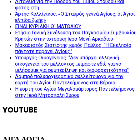
Λιτανεία για την Πρόοδο του Τιμίου Σταυρού και
φέτος στη
Άρτης Καλλίνικος: «Ο Σταυρός γεννά Αγίους, οι Άγιοι
ελπίδα ζωής»
ΕΙΝΑΙ ΚΥΡΙΑΚΗ Θ΄ ΜΑΤΘΑΙΟΥ
Ετήσια Γενική Συνέλευση του Παγκοσμίου Συμβουλίου
Κρητών στην ιστορική Ιερά Μονή Αρκαδίου
Μακαριστός Σιατίστης κυρός Παύλος: “Η Εκκλησία
πάντοτε παράγει Αγίους”
Υπουργός Οικογένειας: “Δεν υπάρχει ελληνική
οικογένεια του μέλλοντος…είμαστε εδώ για να
μιλήσουμε για συμπερίληψη και διαφορετικότητα”
Λαμπρό πολυαρχιερατικό συλλείτουργο για την
εορτή του Αγίου Παντελεήμονος στη Βέροια
Η εορτή του Αγίου Μεγαλομάρτυρος Παντελεήμονος
στην Ιερά Μητρόπολη Σύρου
YOUTUBE
ΛΙΓΑ ΛΟΓΙΑ…