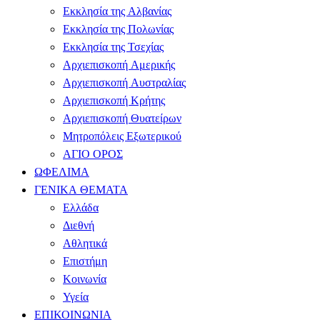
Εκκλησία της Αλβανίας
Εκκλησία της Πολωνίας
Εκκλησία της Τσεχίας
Αρχιεπισκοπή Αμερικής
Αρχιεπισκοπή Αυστραλίας
Αρχιεπισκοπή Κρήτης
Αρχιεπισκοπή Θυατείρων
Μητροπόλεις Εξωτερικού
ΑΓΙΟ ΟΡΟΣ
ΩΦΕΛΙΜΑ
ΓΕΝΙΚΑ ΘΕΜΑΤΑ
Ελλάδα
Διεθνή
Αθλητικά
Επιστήμη
Κοινωνία
Υγεία
ΕΠΙΚΟΙΝΩΝΙΑ