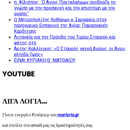
π. Φίλιππος : Ό Άγιος Παντελεήμων συνδύαζε τη
γνώση με την προσευχή και την επιστήμη με την
αγάπη.”
Ο Μητροπολίτης Κυθήρων κ. Σεραφείμ στον
πανηγυρικό Εσπερινό της Αγίας Παρασκευής
Καρδίτσης
Λιτανεία για την Πρόοδο του Τιμίου Σταυρού και
φέτος στη
Άρτης Καλλίνικος: «Ο Σταυρός γεννά Αγίους, οι Άγιοι
ελπίδα ζωής»
ΕΙΝΑΙ ΚΥΡΙΑΚΗ Θ΄ ΜΑΤΘΑΙΟΥ
YOUTUBE
ΛΙΓΑ ΛΟΓΙΑ…
Γίνετε ενεργά ο Ρεπόρτερ του
martyria.gr
και στείλτε στο email μας τις δραστηριότητές σας