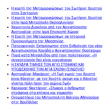
Η εορτή της Μεταμορφώσεως του Σωτήρος Χριστού
στην Σαντορίνη
Η εορτή της Μεταμορφώσεως του Σωτήρος Χριστού
στην Ιερά Μητρόπολη Θεσσαλονίκης
Χειροτονία Διακόνου από τον Αρχιεπίσκοπο
Αυστραλίας στην Ιερά Επισκοπή Χώρας
Η Εορτή της Μεταμορφώσεως σε Ιστορικά
Προσκυνήματα της Μεσσηνίας.
Πατριαρχικός Εκπρόσωπος στην Ενθρόνιση του νέου
Αρχιεπισκόπου Καναδά ο Αρχιεπίσκοπος Θυατείρων
Πυρά κατά Μιχαηλίδου από τους πολύτεκνους: «Η
συγκατοίκηση δεν είναι οικογένεια»
Η ΣΚΥΔΡΑ ΤΙΜΗΣΕ ΤΟΝ ΑΓΙΟ ΣΤΕΦΑΝΟ ΚΑΙ
ΥΠΟΔΕΧΘΗΚΕ ΤΗΝ ΑΓΙΑ ΕΛΕΝΗ (ΣΙΝΩΠΗΣ)
Αυστραλίας Μακάριος: «Η ζωή χωρίς τον Χριστό
είναι θάνατος· με τον Χριστό, ακόμη και ο θάνατος
γίνεται πύλη προς την αιώνια ζωή»
Κερκύρας Νεκτάριος: «Σήμερα, ο άνθρωπος
στράφηκε στα επίγεια και χαμερπή»
Ονομαστήρια του Μητροπολίτη Βελγίου Αθηναγόρα
στις Βρυξέλλες