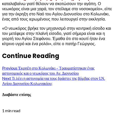
καταλαβαίνω γιατί θέλουν να σκοτώσουν την αγάπη. Ο
νεωκόρος είναι μια χαρά, τον στείλαμε στο νοσοκομείο», είπε
για την έκρηξη στο Ναό του Αγίου Διονυσίου στο Κολωνάκι,
ένας από τους ιερωμένους που λειτουργεί στην εκκλησία.
«Ο νεωκόρος βρήκε τον μηχανισμό στην κεντρική είσοδο και
τον μετέφερε στην πλαϊνή είσοδο, γιατί σήμερα είναι και η
γιορτή του Αγίου Στεφάνου. Έμαθα ότι στο κουτί ήταν ένα
κίτρινο υγρό και ένα ρολόι», είπε ο πατήρ Γεώργιος.
Continue Reading
Previous
Έκρηξη στο Κολωνάκι – Τραυματίστηκαν ένας
αστυνομικός και ο νεωκόρος του Αγ. Διονυσίου
Next
Τι λέει η αστυνομία για τους δράστες της βόμβας στον Ι.Ν.
Αγίου Διονυσίου Κολωνακίου;
Διαβάστε επίσης
1 min read