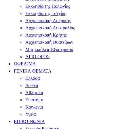
Εκκλησία της Πολωνίας
Εκκλησία της Τσεχίας
Αρχιεπισκοπή Αμερικής
Αρχιεπισκοπή Αυστραλίας
Αρχιεπισκοπή Κρήτης
Αρχιεπισκοπή Θυατείρων
Μητροπόλεις Εξωτερικού
ΑΓΙΟ ΟΡΟΣ
ΩΦΕΛΙΜΑ
ΓΕΝΙΚΑ ΘΕΜΑΤΑ
Ελλάδα
Διεθνή
Αθλητικά
Επιστήμη
Κοινωνία
Υγεία
ΕΠΙΚΟΙΝΩΝΙΑ
Ενεργός Ρεπόρτερ