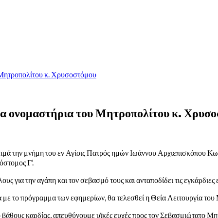
 Μητροπολίτου κ. Χρυσοστόμου
α ονομαστήρια του Μητροπολίτου κ. Χρυσ
τιμά την μνήμη του εν Αγίοις Πατρός ημών Ιωάννου Αρχιεπισκόπου Κω
όστομος Γ’.
ους για την αγάπη και τον σεβασμό τους και ανταποδίδει τις εγκάρδιες 
 με το πρόγραμμα των εφημερίων, θα τελεσθεί η Θεία Λειτουργία του 
από βάθους καρδίας, απευθύνουμε υϊκές ευχές προς τον Σεβασμιώτατο 