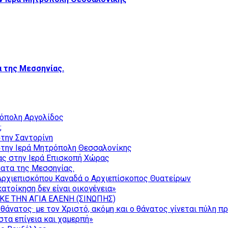
 της Μεσσηνίας.
ρόπολη Αργολίδος
;
την Σαντορίνη
την Ιερά Μητρόπολη Θεσσαλονίκης
ας στην Ιερά Επισκοπή Χώρας
ατα της Μεσσηνίας.
Αρχιεπισκόπου Καναδά ο Αρχιεπίσκοπος Θυατείρων
ατοίκηση δεν είναι οικογένεια»
ΚΕ ΤΗΝ ΑΓΙΑ ΕΛΕΝΗ (ΣΙΝΩΠΗΣ)
θάνατος· με τον Χριστό, ακόμη και ο θάνατος γίνεται πύλη π
τα επίγεια και χαμερπή»