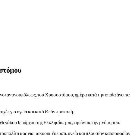
οστόμου
νσταντινουπόλεως, του Χρυσοστόμου, ημέρα κατά την οποία άγει τα
ευχές για υγεία και κατά Θεόν προκοπή.
Μεγάλου Ιεράρχου της Εκκλησίας μας, τιμώντας την μνήμη του.
Μητροπολίτη μας για μακροημέρευση, υγεία και πλουσίαν καρποφορίαν