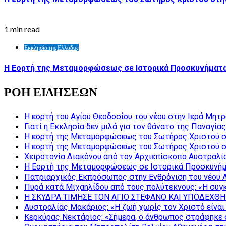
1 min read
Εκκλησία της Ελλάδος
Η Εορτή της Μεταμορφώσεως σε Ιστορικά Προσκυνήματα
ΡΟΗ ΕΙΔΗΣΕΩΝ
Η εορτή του Αγίου Θεοδοσίου του νέου στην Ιερά Μητ
Γιατί η Εκκλησία δεν μιλά για τον θάνατο της Παναγίας
Η εορτή της Μεταμορφώσεως του Σωτήρος Χριστού σ
Η εορτή της Μεταμορφώσεως του Σωτήρος Χριστού σ
Χειροτονία Διακόνου από τον Αρχιεπίσκοπο Αυστραλί
Η Εορτή της Μεταμορφώσεως σε Ιστορικά Προσκυνήμ
Πατριαρχικός Εκπρόσωπος στην Ενθρόνιση του νέου 
Πυρά κατά Μιχαηλίδου από τους πολύτεκνους: «Η συγκ
Η ΣΚΥΔΡΑ ΤΙΜΗΣΕ ΤΟΝ ΑΓΙΟ ΣΤΕΦΑΝΟ ΚΑΙ ΥΠΟΔΕΧΘΗ
Αυστραλίας Μακάριος: «Η ζωή χωρίς τον Χριστό είναι 
Κερκύρας Νεκτάριος: «Σήμερα, ο άνθρωπος στράφηκε σ