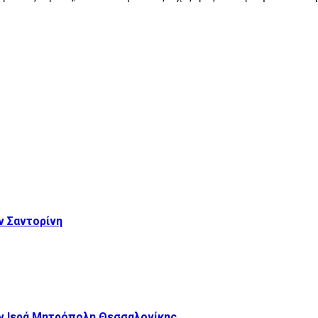
 Σαντορίνη
ν Ιερά Μητρόπολη Θεσσαλονίκης