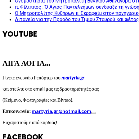
Ονομαστήρια του Μητροπολίτη Βελγίου Αθηναγόρα στ
π. Φίλιππος : Ό Άγιος Παντελεήμων συνδύαζε τη γνώση 
Ο Μητροπολίτης Κυθήρων κ. Σεραφείμ στον πανηγυρικ
Λιτανεία για την Πρόοδο του Τιμίου Σταυρού και φέτο
YOUTUBE
ΛΙΓΑ ΛΟΓΙΑ…
Γίνετε ενεργά ο Ρεπόρτερ του
martyria.gr
και στείλτε στο email μας τις δραστηριότητές σας
(Κείμενο, Φωτογραφίες και Βίντεο).
Επικοινωνία:
martyria.gr@hotmail.com
Ευχαριστούμε από καρδιάς!
FACEBOOK