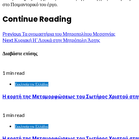
στο Ποιμαντορικό του έργο.
Continue Reading
Previous
Τα ονομαστήρια του Μητροπολίτου Μεσσηνίας
Next
Κυριακή Η’ Λουκά στην Μητρόπολη Άρτης
Διαβάστε επίσης
1 min read
Εκκλησία της Ελλάδος
Η εορτή της Μεταμορφώσεως του Σωτήρος Χριστού στην
1 min read
Εκκλησία της Ελλάδος
Η εορτή της Μεταμορφώσεως του Σωτήρος Χριστού στη