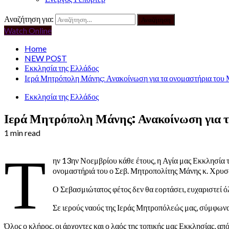
Αναζήτηση για:
Watch Online
Home
NEW POST
Εκκλησία της Ελλάδος
Ιερά Μητρόπολη Μάνης: Ανακοίνωση για τα ονομαστήρια του
Εκκλησία της Ελλάδος
Ιερά Μητρόπολη Μάνης: Ανακοίνωση για τ
1 min read
Τ
ην 13ην Νοεμβρίου κάθε έτους, η Αγία μας Εκκλησία 
ονομαστήριά του ο Σεβ. Μητροπολίτης Μάνης κ. Χρυσ
Ο Σεβασμιώτατος φέτος δεν θα εορτάσει, ευχαριστεί όλ
Σε ιερούς ναούς της Ιεράς Μητροπόλεώς μας, σύμφωνα
Όλος ο κλήρος, οι άρχοντες και ο λαός της τοπικής μας Εκκλησίας, 