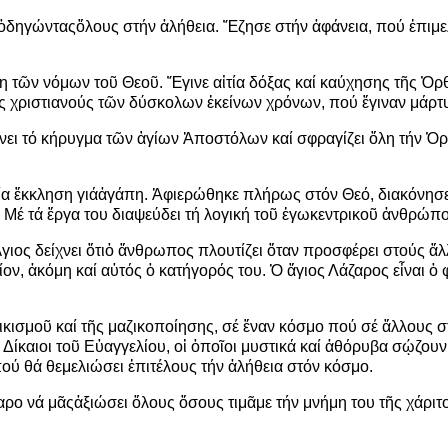
ὁ
δηγώντας
ὅ
λους στήν
ἀ
λήθεια.
Ἔ
ζησε στήν
ἀ
φάνεια, πού
ἐ
πιμε
η τ
ῶ
ν νόμων το
ῦ
Θεο
ῦ
.
Ἔ
γινε α
ἰ
τία δόξας καί καύχησης τ
ῆ
ς
Ὀ
ρ
ς χριστιανούς τ
ῶ
ν δύσκολων
ἐ
κείνων χρόνων, πού
ἔ
γιναν μάρτ
νει τό κήρυγμα τ
ῶ
ν
ἁ
γίων
Ἀ
ποστόλων καί σφραγίζει
ὅ
λη τήν
Ὀ
ρ
ία
ἔ
κκληση γιά
ἀ
γάπη.
Ἀ
φιερώθηκε πλήρως στόν Θεό, διακόνησ
 Μέ τά
ἔ
ργα του διαψεύδει τή λογική το
ῦ
ἐ
γωκεντρικο
ῦ
ἀ
νθρώπο
Ἅ
γιος δείχνει
ὅ
τι
ὁ
ἄ
νθρωπος πλουτίζει
ὅ
ταν προσφέρει στούς
ἄ
λ
ίον,
ἀ
κόμη καί α
ὐ
τός
ὁ
κατήγορός του.
Ὁ
ἅ
γιος Λάζαρος ε
ἶ
ναι
ὁ
φ
ικισμο
ῦ
καί τ
ῆ
ς μαζικοποίησης, σέ
ἕ
ναν κόσμο πού σέ
ἄ
λλους σ
Δίκαιοι το
ῦ
Ε
ὐ
αγγελίου, ο
ἱ
ὁ
πο
ῖ
οι μυστικά καί
ἀ
θόρυβα σ
ῴ
ζουν
πού θά θεμελιώσει
ἐ
πιτέλους τήν
ἀ
λήθεια στόν κόσμο.
αρο νά μ
ᾶ
ς
ἀ
ξιώσει
ὅ
λους
ὅ
σους τιμ
ᾶ
με τήν μνήμη του τ
ῆ
ς χάριτ