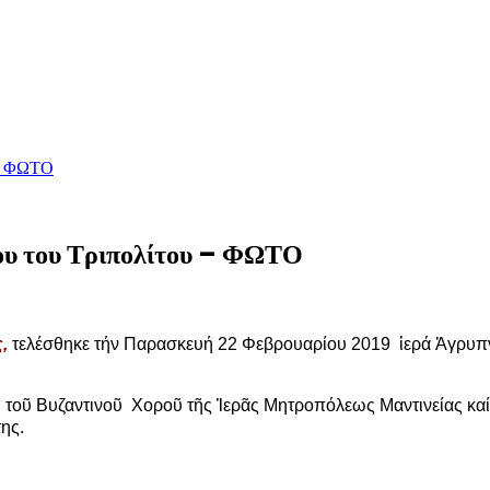
 – ΦΩΤΟ
ρου του Τριπολίτου – ΦΩΤΟ
,
τελέσθηκε τήν Παρασκευή 22 Φεβρουαρίου 2019
ἱ
ερά
Ἀ
γρυπ
 το
ῦ
Βυζαντινο
ῦ
Χορο
ῦ
τ
ῆ
ς
Ἱ
ερ
ᾶ
ς Μητροπόλεως Μαντινείας κα
ης.