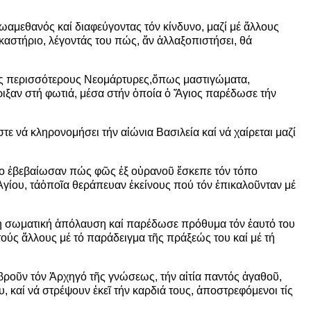
 μωαμεθανός καί διαφεύγοντας τόν κίνδυνο, μαζί μέ
ἄ
λλους
καστήριο, λέγοντάς του πώς,
ἄ
ν
ἀ
λλαξοπιστήσει, θά
ύς περισσότερους Νεομάρτυρες,
ὅ
πως μαστιγώματα,
ριξαν στή φωτιά, μέσα στήν
ὁ
ποία
ὁ
Ἅ
γιος παρέδωσε τήν
στε νά κληρονομήσει τήν α
ἰ
ώνια Βασιλεία καί νά χαίρεται μαζί
βο
ἐ
βεβαίωσαν πώς φ
ῶ
ς
ἐ
ξ ο
ὐ
ρανο
ῦ
ἔ
σκεπε τόν τόπο
Ἁ
γίου, τά
ὁ
πο
ῖ
α θεράπευαν
ἐ
κείνους πού τόν
ἐ
πικαλο
ῦ
νταν μέ
η σωματική
ἀ
πόλαυση καί παρέδωσε πρόθυμα τόν
ἑ
αυτό του
τούς
ἄ
λλους μέ τό παράδειγμα τ
ῆ
ς πράξεώς του καί μέ τή
βρο
ῦ
ν τόν
Ἀ
ρχηγό τ
ῆ
ς γνώσεως, τήν α
ἰ
τία παντός
ἀ
γαθο
ῦ
,
υ, καί νά στρέψουν
ἐ
κε
ῖ
τήν καρδιά τους,
ἀ
ποστρεφόμενοι τίς