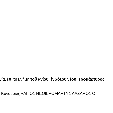
νία,
ἐ
πί τ
ῇ
μνήμ
ῃ
το
ῦ
ἁ
γίου,
ἐ
νδόξου νέου
Ἱ
ερομάρτυρος
ί Κυνουρίας «ΑΓΙΟΣ ΝΕΟ
ΪΕΡΟΜΑΡΤΥΣ ΛΑΖΑΡΟΣ Ο