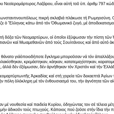
ου Νεοϊερομάρτυρος Λαζάρου, ε
ἶ
ναι α
ὐ
τή το
ῦ
ὑ
π.
ἀ
ριθμ 797 κώδ
Κωνσταντινουπόλεως πικρή σκλαβιά πλάκωσε τή Ρωμηοσύνη. 
αζε
ὁ
Ἕ
λληνας κάτω
ἀ
πό τόν
Ὀ
θωμανικό ζυγό, μέ
ἀ
ποδεκατισμο
 τή δόξα τ
ῶ
ν Νεομαρτύρων, ο
ἱ
ὁ
πο
ῖ
οι
ἐ
ξύψωσαν τήν πίστη τ
ῶ
ν
τιαν
ῶ
ν καί Μωαμεθαν
ῶ
ν
ἀ
πό τούς Σουλτάνους καί
ἀ
πό α
ὐ
τό
ἀ
κ
 θάνατο γιά
ὁ
ποιοδήποτε
ἔ
γκλημα μπορο
ῦ
σαν νά τόν
ἀ
παλλάξο
λακίσθηκαν, κρεμάστηκαν, κάηκαν, κατατεμαχίστηκαν, καρατομ
ς,
ἀ
λλά δέν
ἐ
ξόμωσαν, δέν
ἀ
ρνήθηκαν τόν Χριστόν καί τήν
Ἑ
λλά
Νεομαρτύρτωντ
ῆ
ς
Ἀ
ρκαδίας καί στή χορεία τ
ῶ
ν δεκαεπτά
Ἁ
γίων 
τήν πόλη
ὁ
λόκληρη μέ τόν
ἐ
νθουσιασμό του, τήν
ἁ
γνότητα τ
ῶ
ν α
ἰ
ν μέ νουθεσία καί παιδεία Κυρίου,
ὁ
δηγώντας τον σέ τέλεια μέ
 μήν
ἀ
δικο
ῦ
ν τούς πτωχούς. Κάποιος πού ζο
ῦ
σε στήν
ἴ
δια τήν π