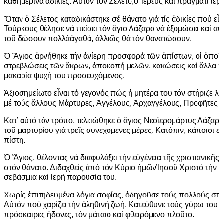
καθημερινά
ἀ
δικίες. Α
ὐ
τόν τόν Σέλετο,
ὁ
Ἱ
ερεύς καί πράγματι
ἱ
ε
Ὅ
ταν
ὁ
Σέλετος καταδικάστηκε σέ θάνατο γιά τίς
ἀ
δικίες πού ε
ἶ
Τούρκους θέλησε νά πείσει τόν
ἅ
γιο Λάζαρο νά
ἐ
ξομώσει καί α
το
ῦ
δώσουν πολλά
ἀ
γαθά,
ἀ
λλι
ῶ
ς θά τόν θανατώσουν.
Ὁ
Ἅ
γιος
ἀ
ρνήθηκε τήν
ἀ
νίερη προσφορά τ
ῶ
ν
ἀ
πίστων, ο
ἱ
ὁ
πο
στρεβλώσεις τ
ῶ
ν
ἄ
κρων,
ἀ
ποκοπή μελ
ῶ
ν, κακώσεις καί
ἄ
λλα 
μακαρία ψυχή του προσευχόμενος.
Ἀ
ξιοσημείωτο ε
ἶ
ναι τό γεγονός πώς
ἡ
μητέρα του τόν στήριζε λ
μέ τούς
ἄ
λλους Μάρτυρες,
Ἀ
γγέλους,
Ἀ
ρχαγγέλους, Προφ
ῆ
τες
Κατ’ α
ὐ
τό τόν τρόπο, τελειώθηκε
ὁ
ἅ
γιος Νεοϊερομάρτυς Λάζαρ
το
ῦ
μαρτυρίου γιά τρε
ῖ
ς συνεχόμενες μέρες. Κατόπιν, κάποιοι 
πίστη.
Ὁ
Ἅ
γιος, θέλοντας νά διαφυλάξει τήν ε
ὐ
γένεια τ
ῆ
ς χριστιανικ
ῆ
ς
στόν θάνατο. Διδαχθείς
ἀ
πό τόν Κύριο
ἡ
μ
ῶ
ν
Ἰ
ησο
ῦ
Χριστό τήν
σεβάσμια καί
ἱ
ερή παρουσία του.
Χωρίς
ἐ
πιτηδευμένα λόγια σοφίας,
ὁ
δηγο
ῦ
σε τούς πολλούς στ
Α
ὐ
τόν πού χαρίζει τήν
ἀ
ληθινή ζωή. Κατεύθυνε τούς γύρω του
πρόσκαιρες
ἡ
δονές, τόν μάταιο καί φθειρόμενο πλο
ῦ
το.