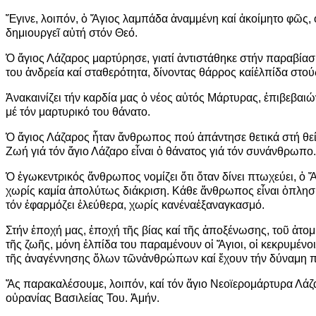
Ἔ
γινε, λοιπόν,
ὁ
Ἅ
γιος λαμπάδα
ἀ
ναμμένη καί
ἀ
κοίμητο φ
ῶ
ς,
δημιουργε
ῖ
α
ὐ
τή στόν Θεό.
Ὁ
ἅ
γιος Λάζαρος μαρτύρησε, γιατί
ἀ
ντιστάθηκε στήν παραβίασ
του
ἀ
νδρεία καί σταθερότητα, δίνοντας θάρρος καί
ἐ
λπίδα στού
Ἀ
νακαινίζει τήν καρδία μας
ὁ
νέος α
ὐ
τός Μάρτυρας,
ἐ
πιβεβαιώ
μέ τόν μαρτυρικό του θάνατο.
Ὁ
ἅ
γιος Λάζαρος
ἦ
ταν
ἄ
νθρωπος πού
ἀ
πάντησε θετικά στή θε
Ζωή γιά τόν
ἅ
γιο Λάζαρο ε
ἶ
ναι
ὁ
θάνατος γιά τόν συνάνθρωπο.
Ὁ
ἐ
γωκεντρικός
ἄ
νθρωπος νομίζει
ὅ
τι
ὅ
ταν δίνει πτωχεύει,
ὁ
χωρίς καμία
ἀ
πολύτως διάκριση. Κάθε
ἄ
νθρωπος ε
ἶ
ναι
ὁ
πλησ
τόν
ἐ
φαρμόζει
ἐ
λεύθερα, χωρίς κανένα
ἐ
ξαναγκασμό.
Στήν
ἐ
ποχή μας,
ἐ
ποχή τ
ῆ
ς βίας καί τ
ῆ
ς
ἀ
ποξένωσης, το
ῦ
ἀ
τομ
τ
ῆ
ς ζω
ῆ
ς, μόνη
ἐ
λπίδα του παραμένουν ο
ἱ
Ἅ
γιοι, ο
ἱ
κεκρυμένοι 
τ
ῆ
ς
ἀ
ναγέννησης
ὅ
λων τ
ῶ
ν
ἀ
νθρώπων καί
ἔ
χουν τήν δύναμη 
Ἄ
ς παρακαλέσουμε, λοιπόν, καί τόν
ἅ
γιο Νεοϊερομάρτυρα Λάζ
ο
ὐ
ρανίας Βασιλείας Του.
Ἀ
μήν.