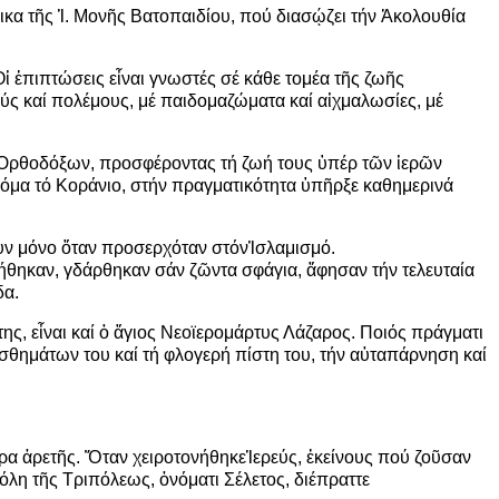
ικα τ
ῆ
ς
Ἱ
. Μον
ῆ
ς Βατοπαιδίου, πού διασ
ῴ
ζει τήν
Ἀ
κολουθία
Ο
ἱ
ἐ
πιπτώσεις ε
ἶ
ναι γνωστές σέ κάθε τομέα τ
ῆ
ς ζω
ῆ
ς
ύς καί πολέμους, μέ παιδομαζώματα καί α
ἰ
χμαλωσίες, μέ
Ὀ
ρθοδόξων, προσφέροντας τή ζωή τους
ὑ
πέρ τ
ῶ
ν
ἱ
ερ
ῶ
ν
όμα τό Κοράνιο, στήν πραγματικότητα
ὑ
π
ῆ
ρξε καθημερινά
υν μόνο
ὅ
ταν προσερχόταν στόν
Ἰ
σλαμισμό.
ήθηκαν, γδάρθηκαν σάν ζ
ῶ
ντα σφάγια,
ἄ
φησαν τήν τελευταία
δα.
της, ε
ἶ
ναι καί
ὁ
ἅ
γιος Νεοϊερομάρτυς Λάζαρος. Ποιός πράγματι
σθημάτων του καί τή φλογερή πίστη του, τήν α
ὐ
ταπάρνηση καί
τρα
ἀ
ρετ
ῆ
ς.
Ὅ
ταν χειροτονήθηκε
Ἱ
ερεύς,
ἐ
κείνους πού ζο
ῦ
σαν
όλη τ
ῆ
ς Τριπόλεως,
ὀ
νόματι Σέλετος, διέπραττε