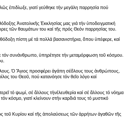
λ
ῶ
ς
ἐ
πιδίωξε, γιατί γεύθηκε τήν μεγάλη παρρησία πού
θόδοξης
Ἀ
νατολικ
ῆ
ς
Ἐ
κκλησίας μας γιά τήν
ὑ
ποδειγματική
υρες τ
ῶ
ν θαυμάτων του καί τ
ῆ
ς πρός Θεόν παρρησίας του.
θόδοξη πίστη μέ τά πολλά βασανιστήρια,
ὅ
που
ὑ
πέφερε, καί
ε τόν συνάνθρωπο,
ὑ
πηρέτησε τήν μεταμόρφωση το
ῦ
κόσμου.
υ.
λους.
Ὁ
Ἅ
γιος προσφέρει
ἀ
γάπη σέ
ὅ
λους τους
ἀ
νθρώπους,
ίλος του Θεο
ῦ
, πού κατανόησε τόν θε
ῖ
ο λόγο καί
τερε
ῖ
τό ψωμί, σέ
ἄ
λλους τήν
ἐ
λευθερία καί σέ
ἄ
λλους τό νόημα
 τόν κόσμο, γιατί κλείνουν στήν καρδιά τους τό μυστικό
ος το
ῦ
Κυρίου καί τ
ῆ
ς
ἀ
πολαύσεως τ
ῶ
ν
ἀ
ρρήτων
ἀ
γαθ
ῶ
ν τ
ῆ
ς