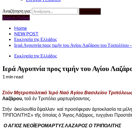
Αναζήτηση για:
Watch Online
Home
NEW POST
Εκκλησία της Ελλάδος
Ιερά Αγρυπνία προς τιμήν του Αγίου Λαζάρου του Τριπολίτου
Εκκλησία της Ελλάδος
Ιερά Αγρυπνία προς τιμήν του Αγίου Λαζά
1 min read
Στόν Μητροπολιτικό Ἱερό Ναό Ἁ
γίου Βασιλείου Τριπόλεως
Λαζάρου,
το
ῦ
ἐ
ν Τριπόλει μαρτυρήσαντος.
Στήν
ἀ
κολουθία
ἔ
ψαλλαν καί προσέφεραν
ἀρτοκλασία τα
μέλη
ΤΡΙΠΟΛΙΤΗΣ»
τ
ῆς ὁποίας ὁ
Ἅ
γιος Λάζαρος, τυγχ
ά
νει Προστάτ
Ο ΑΓΙΟΣ ΝΕΟΪΕΡΟΜΑΡΤΥΣ ΛΑΖΑΡΟΣ Ο ΤΡΙΠΟΛΙΤΗΣ