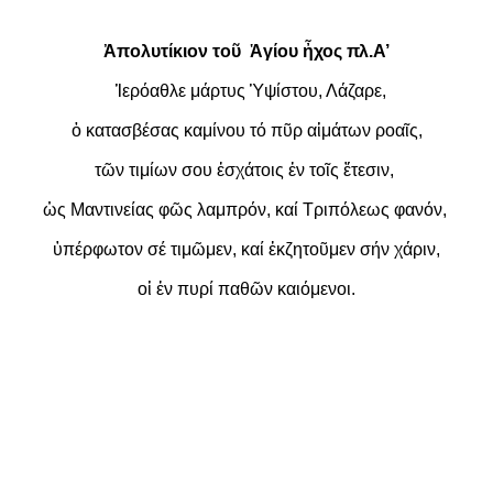
Ἀπολυτίκιον τοῦ Ἁγίου ἦχος πλ.Α’
Ἱ
ερόαθλε μάρτυς
Ὑ
ψίστου, Λάζαρε,
ὁ
κατασβέσας καμίνου τό π
ῦ
ρ α
ἱ
μάτων ροα
ῖ
ς,
τ
ῶ
ν τιμίων σου
ἐ
σχάτοις
ἐ
ν το
ῖ
ς
ἔ
τεσιν,
ὡ
ς Μαντινείας φ
ῶ
ς λαμπρόν, καί Τριπόλεως φανόν,
ὑ
πέρφωτον σέ τιμ
ῶ
μεν, καί
ἐ
κζητο
ῦ
μεν σήν χάριν,
ο
ἱ
ἐ
ν πυρί παθ
ῶ
ν καιόμενοι.