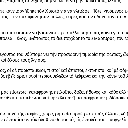
ρός Λάζαρος συνεχ
ῶ
ς συμβούλευε νά μήν
ἀ
δικε
ῖ
τούς
ἄ
λλους.
χε κάνει,
ἀ
ρνήθηκε τόν Χριστό γιά νά γλιτώσει. Τότε, γινόμενος
ὐ
τός. Τόν συκοφάντησαν πολλές φορές καί τόν
ὁ
δήγησαν στό δι
ῖ
οι
ἀ
ποφάσισαν νά βασανιστε
ῖ
μέ πολλά μαρτύρια, κοινά γιά το
πολλά. Τέλος, βλέποντας τό
ἀ
νυποχώρητο το
ῦ
Μάρτυρος, τόν
ἔ
έγοντάς του νά
ὑ
πομείνει τήν προσωρινή τιμωρία τ
ῆ
ς φωτι
ᾶ
ς,
ὥ
 καί
ὅ
λους τους
Ἁ
γίους.
ος, ο
ἱ
δέ παριστάμενοι, πιστοί καί
ἄ
πιστοι,
ἔ
κπληκτοι καί μέ φό
ε
ὐ
σεβε
ῖ
ς χριστιανοί περισυνέλεξαν τά λείψανα καί τήν κόνιν το
ῦ
 μας πίστεως, καταφρόνησε πλο
ῦ
το, δόξα,
ἡ
δονές καί κάθε
ἄ
λλ
ἀ
νόθευτη ταπείνωση καί τήν ε
ἰ
λικριν
ῆ
μετριοφροσύνη, δίδασκε 
ήν πηγή τ
ῆ
ς σοφίας, χωρίς ρητορία προέτρεπε τούς
ἄ
λλους νά 
 νά
ἐ
ντοπίσουν τόν
ἀ
ληθινό θησαυρό, τίς
ἐ
ντολές το
ῦ
Ε
ὐ
αγγελίο