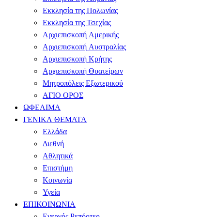
Εκκλησία της Πολωνίας
Εκκλησία της Τσεχίας
Αρχιεπισκοπή Αμερικής
Αρχιεπισκοπή Αυστραλίας
Αρχιεπισκοπή Κρήτης
Αρχιεπισκοπή Θυατείρων
Μητροπόλεις Εξωτερικού
ΑΓΙΟ ΟΡΟΣ
ΩΦΕΛΙΜΑ
ΓΕΝΙΚΑ ΘΕΜΑΤΑ
Ελλάδα
Διεθνή
Αθλητικά
Επιστήμη
Κοινωνία
Υγεία
ΕΠΙΚΟΙΝΩΝΙΑ
Ενεργός Ρεπόρτερ