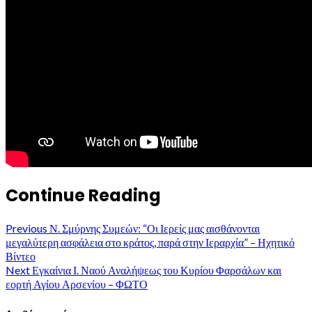
Continue Reading
Previous
Ν. Σμύρνης Συμεών: “Οι Ιερείς μας αισθάνονται
μεγαλύτερη ασφάλεια στο κράτος, παρά στην Ιεραρχία” – Ηχητικό
Βίντεο
Next
Εγκαίνια Ι. Ναού Αναλήψεως του Κυρίου Φαρσάλων και
εορτή Αγίου Αρσενίου – ΦΩΤΟ