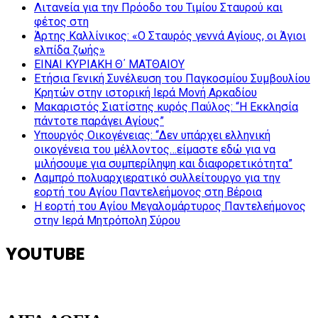
Λιτανεία για την Πρόοδο του Τιμίου Σταυρού και
φέτος στη
Άρτης Καλλίνικος: «Ο Σταυρός γεννά Αγίους, οι Άγιοι
ελπίδα ζωής»
ΕΙΝΑΙ ΚΥΡΙΑΚΗ Θ΄ ΜΑΤΘΑΙΟΥ
Ετήσια Γενική Συνέλευση του Παγκοσμίου Συμβουλίου
Κρητών στην ιστορική Ιερά Μονή Αρκαδίου
Μακαριστός Σιατίστης κυρός Παύλος: “Η Εκκλησία
πάντοτε παράγει Αγίους”
Υπουργός Οικογένειας: “Δεν υπάρχει ελληνική
οικογένεια του μέλλοντος…είμαστε εδώ για να
μιλήσουμε για συμπερίληψη και διαφορετικότητα”
Λαμπρό πολυαρχιερατικό συλλείτουργο για την
εορτή του Αγίου Παντελεήμονος στη Βέροια
Η εορτή του Αγίου Μεγαλομάρτυρος Παντελεήμονος
στην Ιερά Μητρόπολη Σύρου
YOUTUBE