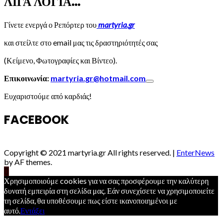
ΛΙΓΑ ΛΟΓΙΑ…
Γίνετε ενεργά ο Ρεπόρτερ του
martyria.gr
και στείλτε στο email μας τις δραστηριότητές σας
(Κείμενο, Φωτογραφίες και Βίντεο).
Επικοινωνία:
martyria.gr@hotmail.com
Ευχαριστούμε από καρδιάς!
FACEBOOK
Copyright © 2021 martyria.gr All rights reserved.
|
EnterNews
by AF themes.
Χρησιμοποιούμε cookies για να σας προσφέρουμε την καλύτερη
δυνατή εμπειρία στη σελίδα μας. Εάν συνεχίσετε να χρησιμοποιείτε
τη σελίδα, θα υποθέσουμε πως είστε ικανοποιημένοι με
αυτό.
Εντάξει