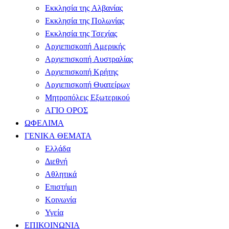
Εκκλησία της Αλβανίας
Εκκλησία της Πολωνίας
Εκκλησία της Τσεχίας
Αρχιεπισκοπή Αμερικής
Αρχιεπισκοπή Αυστραλίας
Αρχιεπισκοπή Κρήτης
Αρχιεπισκοπή Θυατείρων
Μητροπόλεις Εξωτερικού
ΑΓΙΟ ΟΡΟΣ
ΩΦΕΛΙΜΑ
ΓΕΝΙΚΑ ΘΕΜΑΤΑ
Ελλάδα
Διεθνή
Αθλητικά
Επιστήμη
Κοινωνία
Υγεία
ΕΠΙΚΟΙΝΩΝΙΑ