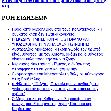
Λιτανεία για την Πρόοδο του Τιμίου Σταυρού και φέτος
στη
ΡΟΗ ΕΙΔΗΣΕΩΝ
Πυρά κατά Μιχαηλίδου από τους πολύτεκνους: «Η
συγκατοίκηση δεν είναι οικογένεια»
Η ΣΚΥΔΡΑ ΤΙΜΗΣΕ ΤΟΝ ΑΓΙΟ ΣΤΕΦΑΝΟ ΚΑΙ
ΥΠΟΔΕΧΘΗΚΕ ΤΗΝ ΑΓΙΑ ΕΛΕΝΗ (ΣΙΝΩΠΗΣ)
Αυστραλίας Μακάριος: «Η ζωή χωρίς τον Χριστό
είναι θάνατος· με τον Χριστό, ακόμη και ο θάνατος
γίνεται πύλη προς την αιώνια ζωή»
Κερκύρας Νεκτάριος: «Σήμερα, ο άνθρωπος
στράφηκε στα επίγεια και χαμερπή»
Ονομαστήρια του Μητροπολίτη Βελγίου Αθηναγόρα
στις Βρυξέλλες
π. Φίλιππος : Ό Άγιος Παντελεήμων συνδύαζε τη
γνώση με την προσευχή και την επιστήμη με την
αγάπη.”
Ο Μητροπολίτης Κυθήρων κ. Σεραφείμ στον
πανηγυρικό Εσπερινό της Αγίας Παρασκευής
Καρδίτσης