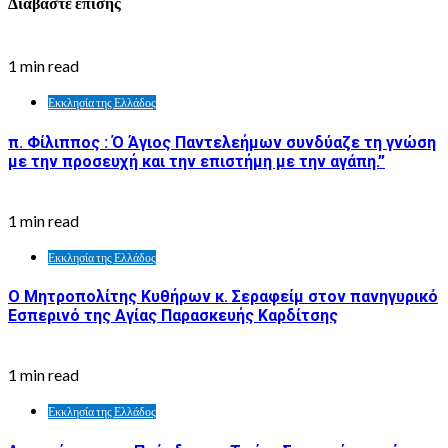
Διαβάστε επίσης
1 min read
Εκκλησία της Ελλάδος
π. Φίλιππος : Ό Άγιος Παντελεήμων συνδύαζε τη γνώση
με την προσευχή και την επιστήμη με την αγάπη.”
1 min read
Εκκλησία της Ελλάδος
Ο Μητροπολίτης Κυθήρων κ. Σεραφείμ στον πανηγυρικό
Εσπερινό της Αγίας Παρασκευής Καρδίτσης
1 min read
Εκκλησία της Ελλάδος