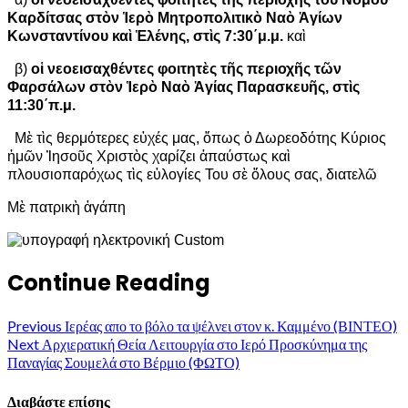
Καρδίτσας στὸν Ἱερὸ Μητροπολιτικὸ Ναὸ Ἁγίων
Κωνσταντίνου καὶ Ἑλένης, στὶς 7:30΄μ.μ.
καὶ
β)
οἱ νεοεισαχθέντες φοιτητὲς τῆς περιοχῆς τῶν
Φαρσάλων στὸν Ἱερὸ Ναὸ Ἁγίας Παρασκευῆς, στὶς
11:30΄π.μ.
Μὲ τὶς θερμότερες εὐχές μας, ὅπως ὁ Δωρεοδότης Κύριος
ἡμῶν Ἰησοῦς Χριστὸς χαρίζει ἀπαύστως καὶ
πλουσιοπαρόχως τὶς εὐλογίες Του σὲ ὅλους σας, διατελῶ
Μὲ πατρικὴ ἀγάπη
Continue Reading
Previous
Ιερέας απο το βόλο τα ψέλνει στον κ. Καμμένο (ΒΙΝΤΕΟ)
Next
Αρχιερατική Θεία Λειτουργία στο Ιερό Προσκύνημα της
Παναγίας Σουμελά στο Βέρμιο (ΦΩΤΟ)
Διαβάστε επίσης