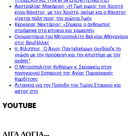
ΥΠΟΔΕΧΘΗΚΕ ΤΗΝ ΑΓΙΑ ΕΛΕΝΗ (ΣΙΝΩΠΗΣ)
Αυστραλίας Μακάριος: «Η ζωή χωρίς τον Χριστό
είναι θάνατος· με τον Χριστό, ακόμη και ο θάνατος
γίνεται πύλη προς την αιώνια ζωή»
Κερκύρας Νεκτάριος: «Σήμερα, ο άνθρωπος
στράφηκε στα επίγεια και χαμερπή»
Ονομαστήρια του Μητροπολίτη Βελγίου Αθηναγόρα
στις Βρυξέλλες
π. Φίλιππος : Ό Άγιος Παντελεήμων συνδύαζε τη
γνώση με την προσευχή και την επιστήμη με την
αγάπη.”
Ο Μητροπολίτης Κυθήρων κ. Σεραφείμ στον
πανηγυρικό Εσπερινό της Αγίας Παρασκευής
Καρδίτσης
Λιτανεία για την Πρόοδο του Τιμίου Σταυρού και
φέτος στη
YOUTUBE
ΛΙΓΑ ΛΟΓΙΑ…