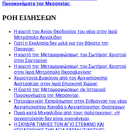
Προσκυνήματα της Μεσσηνίας.
ΡΟΗ ΕΙΔΗΣΕΩΝ
Η εορτή του Αγίου Θεοδοσίου του νέου στην Ιερά
Μητρόπολη Αργολίδος
Γιατί η Εκκλησία δεν μιλά για τον θάνατο της
Παναγίας;
Η εορτή της Μεταμορφώσεως του Σωτήρος Χριστού
στην Σαντορίνη
Η εορτή της Μεταμορφώσεως του Σωτήρος Χριστού
στην Ιερά Μητρόπολη Θεσσαλονίκης
Χειροτονία Διακόνου από τον Αρχιεπίσκοπο
Αυστραλίας στην Ιερά Επισκοπή Χώρας
Η Εορτή της Μεταμορφώσεως σε Ιστορικά
Προσκυνήματα της Μεσσηνίας.
Πατριαρχικός Εκπρόσωπος στην Ενθρόνιση του νέου
Αρχιεπισκόπου Καναδά ο Αρχιεπίσκοπος Θυατείρων
Πυρά κατά Μιχαηλίδου από τους πολύτεκνους: «Η
συγκατοίκηση δεν είναι οικογένεια»
Η ΣΚΥΔΡΑ ΤΙΜΗΣΕ ΤΟΝ ΑΓΙΟ ΣΤΕΦΑΝΟ ΚΑΙ