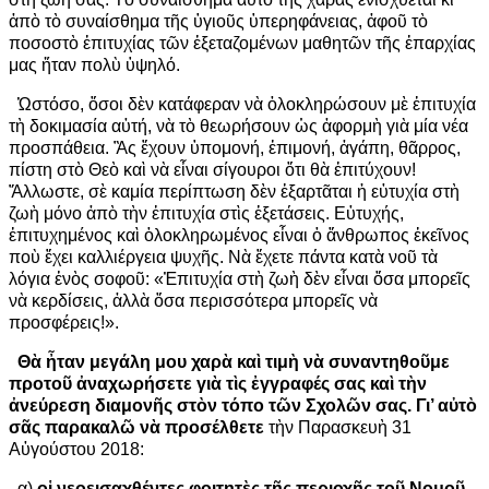
ἀπὸ τὸ συναίσθημα τῆς ὑγιοῦς ὑπερηφάνειας, ἀφοῦ τὸ
ποσοστὸ ἐπιτυχίας τῶν ἐξεταζομένων μαθητῶν τῆς ἐπαρχίας
μας ἤταν πολὺ ὑψηλό.
Ὡστόσο, ὅσοι δὲν κατάφεραν νὰ ὁλοκληρώσουν μὲ ἐπιτυχία
τὴ δοκιμασία αὐτή, νὰ τὸ θεωρήσουν ὡς ἀφορμὴ γιὰ μία νέα
προσπάθεια. Ἂς ἔχουν ὑπομονή, ἐπιμονή, ἀγάπη, θᾶρρος,
πίστη στὸ Θεὸ καὶ νὰ εἶναι σίγουροι ὅτι θὰ ἐπιτύχουν!
Ἄλλωστε, σὲ καμία περίπτωση δὲν ἐξαρτᾶται ἡ εὐτυχία στὴ
ζωὴ μόνο ἀπὸ τὴν ἐπιτυχία στὶς ἐξετάσεις. Εὐτυχής,
ἐπιτυχημένος καὶ ὁλοκληρωμένος εἶναι ὁ ἄνθρωπος ἐκεῖνος
ποὺ ἔχει καλλιέργεια ψυχῆς. Νὰ ἔχετε πάντα κατὰ νοῦ τὰ
λόγια ἑνὸς σοφοῦ: «Ἐπιτυχία στὴ ζωὴ δὲν εἶναι ὅσα μπορεῖς
νὰ κερδίσεις, ἀλλὰ ὅσα περισσότερα μπορεῖς νὰ
προσφέρεις!».
Θὰ ἦταν μεγάλη μου χαρὰ καὶ τιμὴ νὰ συναντηθοῦμε
προτοῦ ἀναχωρήσετε γιὰ τὶς ἐγγραφές σας καὶ τὴν
ἀνεύρεση διαμονῆς στὸν τόπο τῶν Σχολῶν σας. Γι’ αὐτὸ
σᾶς παρακαλῶ νὰ προσέλθετε
τὴν Παρασκευὴ 31
Αὐγούστου 2018:
α)
οἱ νεοεισαχθέντες φοιτητὲς τῆς περιοχῆς τοῦ Νομοῦ