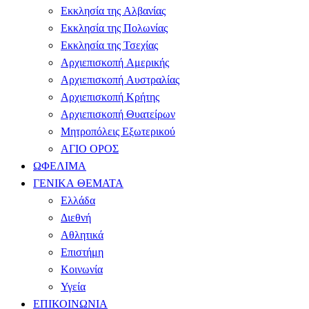
Εκκλησία της Αλβανίας
Εκκλησία της Πολωνίας
Εκκλησία της Τσεχίας
Αρχιεπισκοπή Αμερικής
Αρχιεπισκοπή Αυστραλίας
Αρχιεπισκοπή Κρήτης
Αρχιεπισκοπή Θυατείρων
Μητροπόλεις Εξωτερικού
ΑΓΙΟ ΟΡΟΣ
ΩΦΕΛΙΜΑ
ΓΕΝΙΚΑ ΘΕΜΑΤΑ
Ελλάδα
Διεθνή
Αθλητικά
Επιστήμη
Κοινωνία
Υγεία
ΕΠΙΚΟΙΝΩΝΙΑ