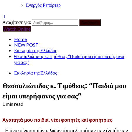
Ενεργός Ρεπόρτερ
Αναζήτηση για:
Watch Online
Home
NEW POST
Εκκλησία της Ελλάδος
Θεσσαλιώτιδος κ. Τιμόθεος: “Παιδιά μου είμαι υπερήφανος
για σας”
Εκκλησία της Ελλάδος
Θεσσαλιώτιδος κ. Τιμόθεος: “Παιδιά μου
είμαι υπερήφανος για σας”
1 min read
Ἀγαπητά μου παιδιά, νέοι φοιτητὲς καὶ φοιτήτριες
·
Ἡ ἀνακοίνωση τῶν τελικῶν ἀποτελεσμάτων τῶν ἐξετάσεων