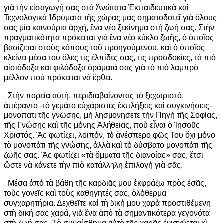
γιὰ τὴν εἰσαγωγή σας στὰ Ἀνώτατα Ἐκπαιδευτικὰ καὶ
Τεχνολογικὰ Ἱδρύματα τῆς χώρας μας σηματοδοτεῖ γιὰ ὅλους
σας μία καινούρια ἀρχή, ἕνα νέο ξεκίνημα στὴ ζωή σας. Στὴν
πραγματικότητα πρόκειται γιὰ ἕνα νέο κύκλο ζωῆς, ὁ ὁποῖος
βασίζεται στοὺς κόπους τοῦ προηγούμενου, καὶ ὁ ὁποῖος
κλείνει μέσα του ὅλες τὶς ἐλπίδες σας, τὶς προσδοκίες, τὰ πιὸ
αἰσιόδοξα καὶ φιλόδοξα ὁράματά σας γιὰ τὸ πιὸ λαμπρὸ
μέλλον ποὺ πρόκειται νὰ ἔρθει.
Στὴν πορεία αὐτή, περιδιαβαίνοντας τὸ ξεχωριστό,
ἀπέραντο -τὸ γεμάτο εὐχάριστες ἐκπλήξεις καὶ συγκινήσεις-
μονοπάτι τῆς γνώσης, μὴ λησμονήσετε τὴν Πηγὴ τῆς Σοφίας,
τῆς Γνώσης καὶ τῆς μόνης Ἀλήθειας, ποὺ εἶναι ὁ Ἰησοῦς
Χριστός. Ἂς φωτίζει, λοιπόν, τὸ ἀνέσπερο φῶς Του ὄχι μόνο
τὸ μονοπάτι τῆς γνώσης, ἀλλὰ καὶ τὸ δύσβατο μονοπάτι τῆς
ζωῆς σας. Ἂς φωτίζει «τὰ ὅμματα τῆς διανοίας» σας, ἔτσι
ὥστε νὰ κάνετε τὴν πιὸ κατάλληλη ἐπιλογή γιὰ σᾶς.
Μέσα ἀπὸ τὰ βάθη τῆς καρδιᾶς μου ἐκφράζω πρὸς ἐσᾶς,
τοὺς γονεῖς καὶ τοὺς καθηγητές σας, ὁλόθερμα
συγχαρητήρια. Δεχθεῖτε καὶ τὴ δική μου χαρὰ προστιθέμενη
στὴ δική σας χαρά, γιὰ ἕνα ἀπὸ τὰ σημαντικότερα γεγονότα
στὴ ζωή σας. Τὸ συναίσθημα αὐτὸ τῆς χαρᾶς ἐνισχύεται κὶ