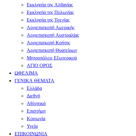
Εκκλησία της Αλβανίας
Εκκλησία της Πολωνίας
Εκκλησία της Τσεχίας
Αρχιεπισκοπή Αμερικής
Αρχιεπισκοπή Αυστραλίας
Αρχιεπισκοπή Κρήτης
Αρχιεπισκοπή Θυατείρων
Μητροπόλεις Εξωτερικού
ΑΓΙΟ ΟΡΟΣ
ΩΦΕΛΙΜΑ
ΓΕΝΙΚΑ ΘΕΜΑΤΑ
Ελλάδα
Διεθνή
Αθλητικά
Επιστήμη
Κοινωνία
Υγεία
ΕΠΙΚΟΙΝΩΝΙΑ