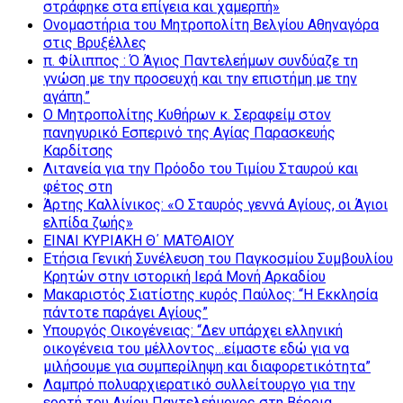
στράφηκε στα επίγεια και χαμερπή»
Ονομαστήρια του Μητροπολίτη Βελγίου Αθηναγόρα
στις Βρυξέλλες
π. Φίλιππος : Ό Άγιος Παντελεήμων συνδύαζε τη
γνώση με την προσευχή και την επιστήμη με την
αγάπη.”
Ο Μητροπολίτης Κυθήρων κ. Σεραφείμ στον
πανηγυρικό Εσπερινό της Αγίας Παρασκευής
Καρδίτσης
Λιτανεία για την Πρόοδο του Τιμίου Σταυρού και
φέτος στη
Άρτης Καλλίνικος: «Ο Σταυρός γεννά Αγίους, οι Άγιοι
ελπίδα ζωής»
ΕΙΝΑΙ ΚΥΡΙΑΚΗ Θ΄ ΜΑΤΘΑΙΟΥ
Ετήσια Γενική Συνέλευση του Παγκοσμίου Συμβουλίου
Κρητών στην ιστορική Ιερά Μονή Αρκαδίου
Μακαριστός Σιατίστης κυρός Παύλος: “Η Εκκλησία
πάντοτε παράγει Αγίους”
Υπουργός Οικογένειας: “Δεν υπάρχει ελληνική
οικογένεια του μέλλοντος…είμαστε εδώ για να
μιλήσουμε για συμπερίληψη και διαφορετικότητα”
Λαμπρό πολυαρχιερατικό συλλείτουργο για την
εορτή του Αγίου Παντελεήμονος στη Βέροια