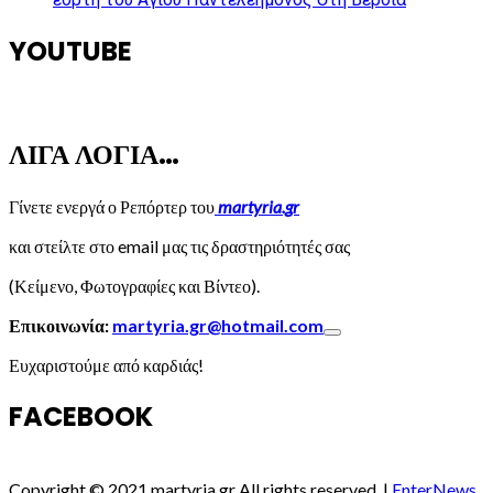
YOUTUBE
ΛΙΓΑ ΛΟΓΙΑ…
Γίνετε ενεργά ο Ρεπόρτερ του
martyria.gr
και στείλτε στο email μας τις δραστηριότητές σας
(Κείμενο, Φωτογραφίες και Βίντεο).
Επικοινωνία:
martyria.gr@hotmail.com
Ευχαριστούμε από καρδιάς!
FACEBOOK
Copyright © 2021 martyria.gr All rights reserved.
|
EnterNews