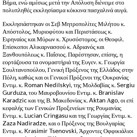
Βήμα, ενώ αμέσως μετά την Απόλυση διένειμε στο
πολυπληθές εκκλησίασμα κόκκινα πασχαλινά αυγά.
Εκκλησιάστηκαν οι Σεβ Μητροπολίτες Μιλήτου κ.
Απόστολος, Μυριοφύτου και Περιστάσεως κ.
Ειρηναίος και Μύρων κ. Χρυσόστομος, οι Θεοφιλ.
Επίσκοποι Αλικαρνασσού κ. Αδριανός και
Ξανθουπόλεως κ. Παΐσιος. Παρέστησαν, επίσης, η
εορτάζουσα τα ονομαστήριά της Ευγεν. κ. Γεωργία
Σουλτανοπούλου, Γενική Πρόξενος της Ελλάδος στην
Πόλη, καθώς και οι Γενικοί Πρόξενοι της Ουκρανίας
Εντιμ. κ. Roman Nedilskyi, της Μολδαβίας κ. Sergiu
Gurduza, του Μαυροβουνίου Εντιμ. κ. Branislav
Karadzic και της Β. Μακεδονίας κ. Aktan Αgo, οι επί
κεφαλής των Γενικών Προξενείων της Ρουμανίας
Εντιμ. κ. Lucian Cringasu και της Γεωργίας Εντιμ. κ.
Zaza Nadiradze, και ο Πρόξενος της Βουλγαρίας
Εντιμ. κ. Krasimir Tsenovski, Άρχοντες Οφφικιάλιοι