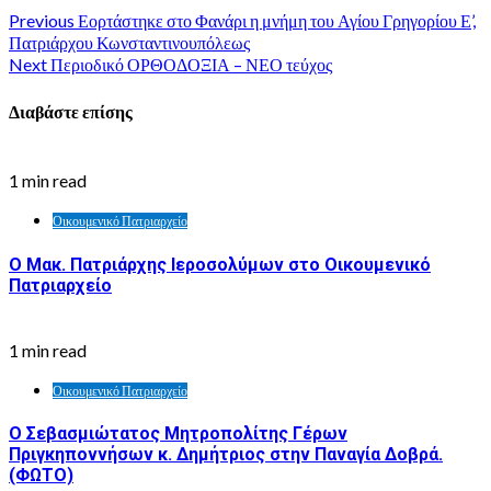
Previous
Εορτάστηκε στο Φανάρι η μνήμη του Αγίου Γρηγορίου Ε’,
Πατριάρχου Κωνσταντινουπόλεως
Next
Περιοδικό ΟΡΘΟΔΟΞΙΑ – ΝΕΟ τεύχος
Διαβάστε επίσης
1 min read
Οικουμενικό Πατριαρχείο
Ο Μακ. Πατριάρχης Ιεροσολύμων στο Οικουμενικό
Πατριαρχείο
1 min read
Οικουμενικό Πατριαρχείο
Ο Σεβασμιώτατος Μητροπολίτης Γέρων
Πριγκηποννήσων κ. Δημήτριος στην Παναγία Δοβρά.
(ΦΩΤΟ)