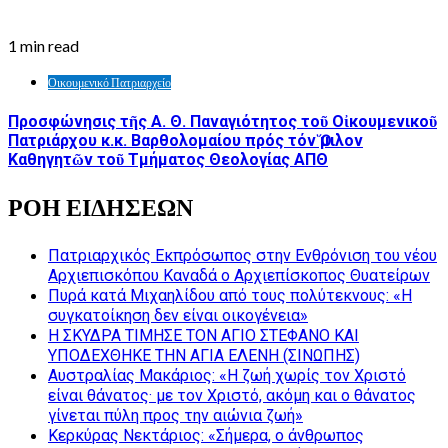
1 min read
Οικουμενικό Πατριαρχείο
Προσφώνησις τῆς Α. Θ. Παναγιότητος τοῦ Οἰκουμενικοῦ
Πατριάρχου κ.κ. Βαρθολομαίου πρός τόν Ὅμιλον
Καθηγητῶν τοῦ Τμήματος Θεολογίας ΑΠΘ
ΡΟΗ ΕΙΔΗΣΕΩΝ
Πατριαρχικός Εκπρόσωπος στην Ενθρόνιση του νέου
Αρχιεπισκόπου Καναδά ο Αρχιεπίσκοπος Θυατείρων
Πυρά κατά Μιχαηλίδου από τους πολύτεκνους: «Η
συγκατοίκηση δεν είναι οικογένεια»
Η ΣΚΥΔΡΑ ΤΙΜΗΣΕ ΤΟΝ ΑΓΙΟ ΣΤΕΦΑΝΟ ΚΑΙ
ΥΠΟΔΕΧΘΗΚΕ ΤΗΝ ΑΓΙΑ ΕΛΕΝΗ (ΣΙΝΩΠΗΣ)
Αυστραλίας Μακάριος: «Η ζωή χωρίς τον Χριστό
είναι θάνατος· με τον Χριστό, ακόμη και ο θάνατος
γίνεται πύλη προς την αιώνια ζωή»
Κερκύρας Νεκτάριος: «Σήμερα, ο άνθρωπος