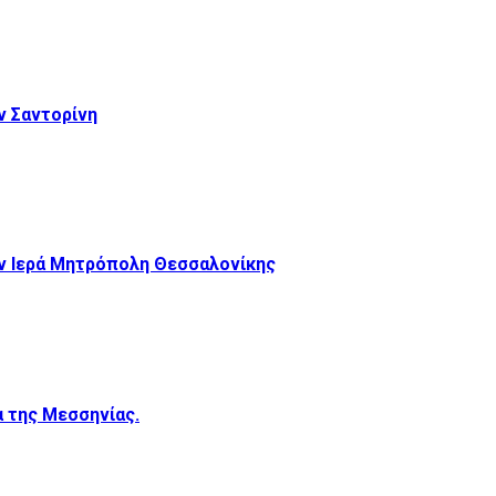
 Σαντορίνη
ν Ιερά Μητρόπολη Θεσσαλονίκης
 της Μεσσηνίας.