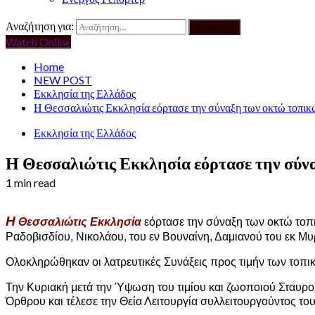
Αναζήτηση για:
Watch Online
Home
NEW POST
Εκκλησία της Ελλάδος
Η Θεσσαλιώτις Εκκλησία εόρτασε την σύναξη των οκτώ τοπικ
Εκκλησία της Ελλάδος
Η Θεσσαλιώτις Εκκλησία εόρτασε την σύν
1 min read
Η
Θεσσαλιώτις Εκκλησία
εόρτασε την σύναξη των οκτώ τοπ
Ραδοβισδίου, Νικολάου, του εν Βουναίνη, Δαμιανού του εκ Μυ
Ολοκληρώθηκαν οι λατρευτικές Συνάξεις προς τιμήν των τοπι
Την Κυριακή μετά την Ύψωση του τιμίου και ζωοποιού Σταυρ
Όρθρου και τέλεσε την Θεία Λειτουργία συλλειτουργούντος το