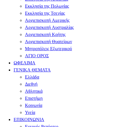
Εκκλησία της Πολωνίας
Εκκλησία της Τσεχίας
Αρχιεπισκοπή Αμερικής
Αρχιεπισκοπή Αυστραλίας
Αρχιεπισκοπή Κρήτης
Αρχιεπισκοπή Θυατείρων
Μητροπόλεις Εξωτερικού
ΑΓΙΟ ΟΡΟΣ
ΩΦΕΛΙΜΑ
ΓΕΝΙΚΑ ΘΕΜΑΤΑ
Ελλάδα
Διεθνή
Αθλητικά
Επιστήμη
Κοινωνία
Υγεία
ΕΠΙΚΟΙΝΩΝΙΑ
Ενεργός Ρεπόρτερ