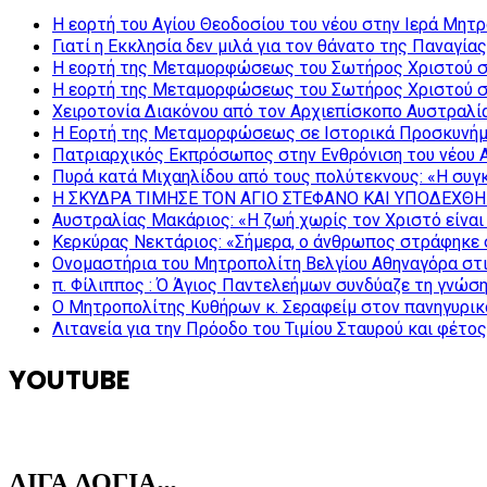
Η εορτή του Αγίου Θεοδοσίου του νέου στην Ιερά Μητ
Γιατί η Εκκλησία δεν μιλά για τον θάνατο της Παναγίας
Η εορτή της Μεταμορφώσεως του Σωτήρος Χριστού σ
Η εορτή της Μεταμορφώσεως του Σωτήρος Χριστού σ
Χειροτονία Διακόνου από τον Αρχιεπίσκοπο Αυστραλί
Η Εορτή της Μεταμορφώσεως σε Ιστορικά Προσκυνήμ
Πατριαρχικός Εκπρόσωπος στην Ενθρόνιση του νέου 
Πυρά κατά Μιχαηλίδου από τους πολύτεκνους: «Η συγκ
Η ΣΚΥΔΡΑ ΤΙΜΗΣΕ ΤΟΝ ΑΓΙΟ ΣΤΕΦΑΝΟ ΚΑΙ ΥΠΟΔΕΧΘΗ
Αυστραλίας Μακάριος: «Η ζωή χωρίς τον Χριστό είναι 
Κερκύρας Νεκτάριος: «Σήμερα, ο άνθρωπος στράφηκε σ
Ονομαστήρια του Μητροπολίτη Βελγίου Αθηναγόρα στ
π. Φίλιππος : Ό Άγιος Παντελεήμων συνδύαζε τη γνώση 
Ο Μητροπολίτης Κυθήρων κ. Σεραφείμ στον πανηγυρικ
Λιτανεία για την Πρόοδο του Τιμίου Σταυρού και φέτο
YOUTUBE
ΛΙΓΑ ΛΟΓΙΑ…