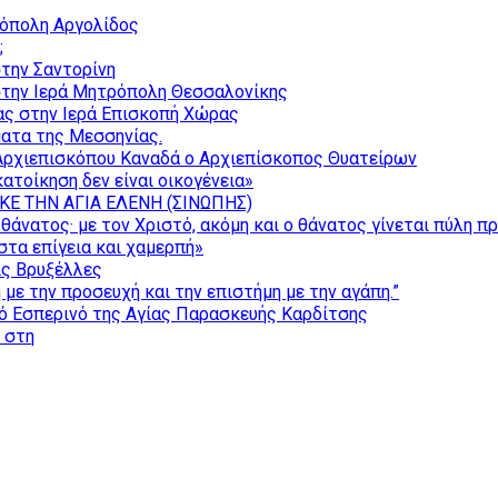
ρόπολη Αργολίδος
;
την Σαντορίνη
την Ιερά Μητρόπολη Θεσσαλονίκης
ας στην Ιερά Επισκοπή Χώρας
ατα της Μεσσηνίας.
Αρχιεπισκόπου Καναδά ο Αρχιεπίσκοπος Θυατείρων
ατοίκηση δεν είναι οικογένεια»
ΚΕ ΤΗΝ ΑΓΙΑ ΕΛΕΝΗ (ΣΙΝΩΠΗΣ)
θάνατος· με τον Χριστό, ακόμη και ο θάνατος γίνεται πύλη π
τα επίγεια και χαμερπή»
ις Βρυξέλλες
με την προσευχή και την επιστήμη με την αγάπη.”
ό Εσπερινό της Αγίας Παρασκευής Καρδίτσης
ς στη