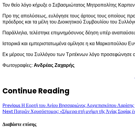
Τον θείο λόγο κήρυξε ο Σεβασμιώτατος Μητροπολίτης Καρπεν
Προ της απολύσεως, ευλόγησε τους άρτους τους οποίους προ
πρόεδρος και τα μέλη του Διοικητικού Συμβουλίου του Συλλόγ
Παράλληλα, τελέστηκε επιμνημόσυνος δέηση υπέρ αναπαύσεω
Ιστορικά και εμπεριστατωμένα ομίλησε η κα Μαρκοπούλου Ευ
Εκ μέρους του Συλλόγου των Τριτέκνων λόγο προσεφώνησε ο
Φωτογραφίες:
Ανδρέας Ζαχαρής
Continue Reading
Previous
Η Εορτή του Αγίου Βησσαριώνος Αρχιεπισκόπου Λαρίσης
Next
Πατρῶν Χρυσόστομος: «Σήμερα στή μνήμη τῆς Ἁγίας Σοφίας ἑορ
Διαβάστε επίσης