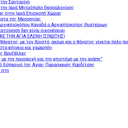
την Σαντορίνη
την Ιερά Μητρόπολη Θεσσαλονίκης
ας στην Ιερά Επισκοπή Χώρας
ατα της Μεσσηνίας.
Αρχιεπισκόπου Καναδά ο Αρχιεπίσκοπος Θυατείρων
ατοίκηση δεν είναι οικογένεια»
ΚΕ ΤΗΝ ΑΓΙΑ ΕΛΕΝΗ (ΣΙΝΩΠΗΣ)
θάνατος· με τον Χριστό, ακόμη και ο θάνατος γίνεται πύλη π
τα επίγεια και χαμερπή»
ις Βρυξέλλες
με την προσευχή και την επιστήμη με την αγάπη.”
ό Εσπερινό της Αγίας Παρασκευής Καρδίτσης
ς στη