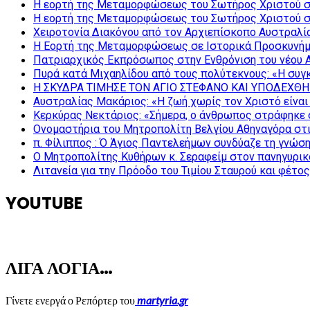
Η εορτή της Μεταμορφώσεως του Σωτήρος Χριστού σ
Η εορτή της Μεταμορφώσεως του Σωτήρος Χριστού σ
Χειροτονία Διακόνου από τον Αρχιεπίσκοπο Αυστραλί
Η Εορτή της Μεταμορφώσεως σε Ιστορικά Προσκυνήμ
Πατριαρχικός Εκπρόσωπος στην Ενθρόνιση του νέου 
Πυρά κατά Μιχαηλίδου από τους πολύτεκνους: «Η συγκ
Η ΣΚΥΔΡΑ ΤΙΜΗΣΕ ΤΟΝ ΑΓΙΟ ΣΤΕΦΑΝΟ ΚΑΙ ΥΠΟΔΕΧΘΗ
Αυστραλίας Μακάριος: «Η ζωή χωρίς τον Χριστό είναι 
Κερκύρας Νεκτάριος: «Σήμερα, ο άνθρωπος στράφηκε σ
Ονομαστήρια του Μητροπολίτη Βελγίου Αθηναγόρα στ
π. Φίλιππος : Ό Άγιος Παντελεήμων συνδύαζε τη γνώση 
Ο Μητροπολίτης Κυθήρων κ. Σεραφείμ στον πανηγυρικ
Λιτανεία για την Πρόοδο του Τιμίου Σταυρού και φέτο
YOUTUBE
ΛΙΓΑ ΛΟΓΙΑ…
Γίνετε ενεργά ο Ρεπόρτερ του
martyria.gr