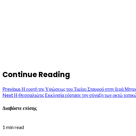
Continue Reading
Previous
Η εορτή της Υψώσεως του Τιμίου Σταυρού στην Ιερά Μη
Next
Η Θεσσαλιώτις Εκκλησία εόρτασε την σύναξη των οκτώ τοπικώ
Διαβάστε επίσης
1 min read