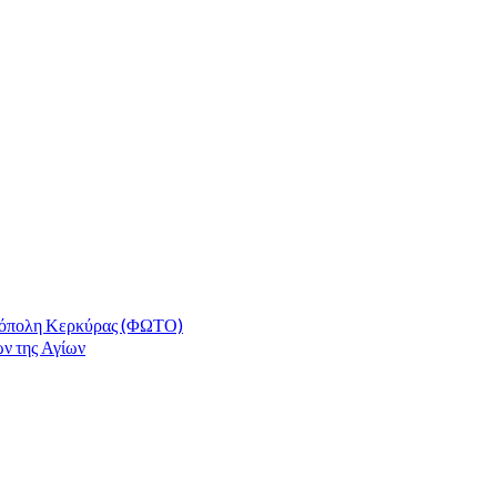
τρόπολη Κερκύρας (ΦΩΤΟ)
ν της Αγίων