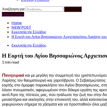
Αναζήτηση για:
Watch Online
Home
NEW POST
Εκκλησία της Ελλάδος
Η Εορτή του Αγίου Βησσαριώνος Αρχιεπισκόπου Λαρίσης το
Εκκλησία της Ελλάδος
Η Εορτή του Αγίου Βησσαριώνος Αρχιεπι
1 min read
Π
ανηγυρικά
και με μεγάλη την συμμετοχή του χριστεπωνύμο
Λαρίσης τον θαυματουργό και χαριτόβρυτο. Ο Σεβασμιώτατος 
εορτής στο όμορφο παρεκκλήσιο του Αγίου Βησσαρίωνος, στην
λόγον πνευματικόν, αφιερωμένον στον δόκιμο εργάτη της αρ
αυτό Άγιο της πίστεώς μας, που ηνάλωσε την ζωή του στην δ
μοναστήρια και εκκλησίες στην επισκοπή του, αλλά κατεσκεύα
γεφυρώνουν σήμερα τα χάσματα και να προσπαθούν όλοι μαζί ν