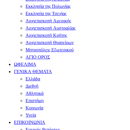
Εκκλησία της Πολωνίας
Εκκλησία της Τσεχίας
Αρχιεπισκοπή Αμερικής
Αρχιεπισκοπή Αυστραλίας
Αρχιεπισκοπή Κρήτης
Αρχιεπισκοπή Θυατείρων
Μητροπόλεις Εξωτερικού
ΑΓΙΟ ΟΡΟΣ
ΩΦΕΛΙΜΑ
ΓΕΝΙΚΑ ΘΕΜΑΤΑ
Ελλάδα
Διεθνή
Αθλητικά
Επιστήμη
Κοινωνία
Υγεία
ΕΠΙΚΟΙΝΩΝΙΑ
Ενεργός Ρεπόρτερ