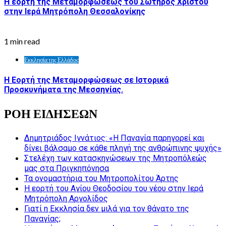
Η εορτή της Μεταμορφώσεως του Σωτήρος Χριστού
στην Ιερά Μητρόπολη Θεσσαλονίκης
1 min read
Εκκλησία της Ελλάδος
Η Εορτή της Μεταμορφώσεως σε Ιστορικά
Προσκυνήματα της Μεσσηνίας.
ΡΟΗ ΕΙΔΗΣΕΩΝ
Δημητριάδος Ιγνάτιος: «Η Παναγία παρηγορεί και
δίνει βάλσαμο σε κάθε πληγή της ανθρώπινης ψυχής»
Στελέχη των κατασκηνώσεων της Μητροπόλεώς
μας στα Πριγκηπόνησα
Τα ονομαστήρια του Μητροπολίτου Άρτης
Η εορτή του Αγίου Θεοδοσίου του νέου στην Ιερά
Μητρόπολη Αργολίδος
Γιατί η Εκκλησία δεν μιλά για τον θάνατο της
Παναγίας;