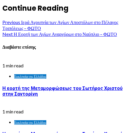
Continue Reading
Previous
Ιερά Αγρυπνία των Αγίων Αποστόλων στο Πέλαγος
Τριπόλεως – ΦΩΤΟ
Next
Η Εορτή των Αγίων Αναργύρων στο Ναύπλιο – ΦΩΤΟ
Διαβάστε επίσης
1 min read
Εκκλησία της Ελλάδος
Η εορτή της Μεταμορφώσεως του Σωτήρος Χριστού
στην Σαντορίνη
1 min read
Εκκλησία της Ελλάδος