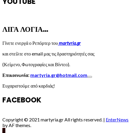
YOUTUBE
ΛΙΓΑ ΛΟΓΙΑ…
Γίνετε ενεργά ο Ρεπόρτερ του
martyria.gr
και στείλτε στο email μας τις δραστηριότητές σας
(Κείμενο, Φωτογραφίες και Βίντεο).
Επικοινωνία:
martyria.gr@hotmail.com
Ευχαριστούμε από καρδιάς!
FACEBOOK
Copyright © 2021 martyria.gr All rights reserved.
|
EnterNews
by AF themes.