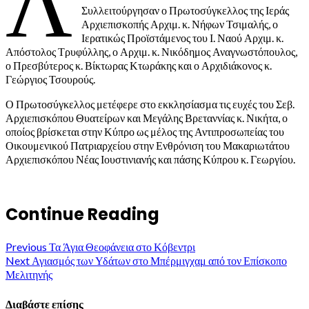
Λ
Συλλειτούργησαν ο Πρωτοσύγκελλος της Ιεράς
Αρχιεπισκοπής Αρχιμ. κ. Νήφων Τσιμαλής, ο
Ιερατικώς Προϊστάμενος του Ι. Ναού Αρχιμ. κ.
Απόστολος Τρυφύλλης, ο Αρχιμ. κ. Νικόδημος Αναγνωστόπουλος,
ο Πρεσβύτερος κ. Βίκτωρας Κτωράκης και ο Αρχιδιάκονος κ.
Γεώργιος Τσουρούς.
Ο Πρωτοσύγκελλος μετέφερε στο εκκλησίασμα τις ευχές του Σεβ.
Αρχιεπισκόπου Θυατείρων και Μεγάλης Βρεταννίας κ. Νικήτα, ο
οποίος βρίσκεται στην Κύπρο ως μέλος της Αντιπροσωπείας του
Οικουμενικού Πατριαρχείου στην Ενθρόνιση του Μακαριωτάτου
Αρχιεπισκόπου Νέας Ιουστινιανής και πάσης Κύπρου κ. Γεωργίου.
Continue Reading
Previous
Τα Άγια Θεοφάνεια στο Κόβεντρι
Next
Αγιασμός των Υδάτων στο Μπέρμιγχαμ από τον Επίσκοπο
Μελιτηνής
Διαβάστε επίσης