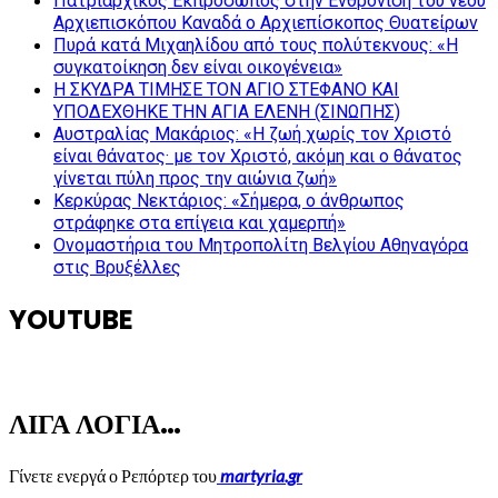
Πατριαρχικός Εκπρόσωπος στην Ενθρόνιση του νέου
Αρχιεπισκόπου Καναδά ο Αρχιεπίσκοπος Θυατείρων
Πυρά κατά Μιχαηλίδου από τους πολύτεκνους: «Η
συγκατοίκηση δεν είναι οικογένεια»
Η ΣΚΥΔΡΑ ΤΙΜΗΣΕ ΤΟΝ ΑΓΙΟ ΣΤΕΦΑΝΟ ΚΑΙ
ΥΠΟΔΕΧΘΗΚΕ ΤΗΝ ΑΓΙΑ ΕΛΕΝΗ (ΣΙΝΩΠΗΣ)
Αυστραλίας Μακάριος: «Η ζωή χωρίς τον Χριστό
είναι θάνατος· με τον Χριστό, ακόμη και ο θάνατος
γίνεται πύλη προς την αιώνια ζωή»
Κερκύρας Νεκτάριος: «Σήμερα, ο άνθρωπος
στράφηκε στα επίγεια και χαμερπή»
Ονομαστήρια του Μητροπολίτη Βελγίου Αθηναγόρα
στις Βρυξέλλες
YOUTUBE
ΛΙΓΑ ΛΟΓΙΑ…
Γίνετε ενεργά ο Ρεπόρτερ του
martyria.gr