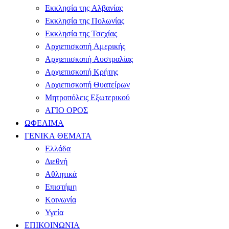
Εκκλησία της Αλβανίας
Εκκλησία της Πολωνίας
Εκκλησία της Τσεχίας
Αρχιεπισκοπή Αμερικής
Αρχιεπισκοπή Αυστραλίας
Αρχιεπισκοπή Κρήτης
Αρχιεπισκοπή Θυατείρων
Μητροπόλεις Εξωτερικού
ΑΓΙΟ ΟΡΟΣ
ΩΦΕΛΙΜΑ
ΓΕΝΙΚΑ ΘΕΜΑΤΑ
Ελλάδα
Διεθνή
Αθλητικά
Επιστήμη
Κοινωνία
Υγεία
ΕΠΙΚΟΙΝΩΝΙΑ