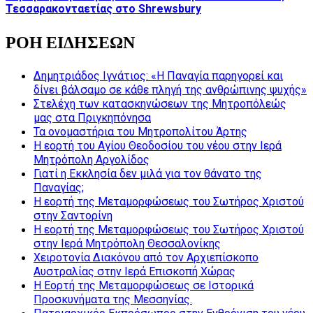
Τεσσαρακονταετίας στο Shrewsbury
ΡΟΗ ΕΙΔΗΣΕΩΝ
Δημητριάδος Ιγνάτιος: «Η Παναγία παρηγορεί και
δίνει βάλσαμο σε κάθε πληγή της ανθρώπινης ψυχής»
Στελέχη των κατασκηνώσεων της Μητροπόλεώς
μας στα Πριγκηπόνησα
Τα ονομαστήρια του Μητροπολίτου Άρτης
Η εορτή του Αγίου Θεοδοσίου του νέου στην Ιερά
Μητρόπολη Αργολίδος
Γιατί η Εκκλησία δεν μιλά για τον θάνατο της
Παναγίας;
Η εορτή της Μεταμορφώσεως του Σωτήρος Χριστού
στην Σαντορίνη
Η εορτή της Μεταμορφώσεως του Σωτήρος Χριστού
στην Ιερά Μητρόπολη Θεσσαλονίκης
Χειροτονία Διακόνου από τον Αρχιεπίσκοπο
Αυστραλίας στην Ιερά Επισκοπή Χώρας
Η Εορτή της Μεταμορφώσεως σε Ιστορικά
Προσκυνήματα της Μεσσηνίας.