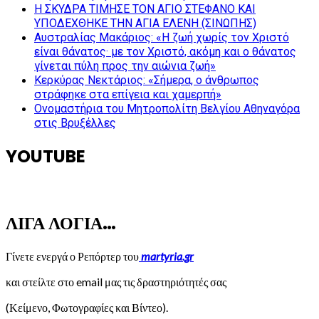
Η ΣΚΥΔΡΑ ΤΙΜΗΣΕ ΤΟΝ ΑΓΙΟ ΣΤΕΦΑΝΟ ΚΑΙ
ΥΠΟΔΕΧΘΗΚΕ ΤΗΝ ΑΓΙΑ ΕΛΕΝΗ (ΣΙΝΩΠΗΣ)
Αυστραλίας Μακάριος: «Η ζωή χωρίς τον Χριστό
είναι θάνατος· με τον Χριστό, ακόμη και ο θάνατος
γίνεται πύλη προς την αιώνια ζωή»
Κερκύρας Νεκτάριος: «Σήμερα, ο άνθρωπος
στράφηκε στα επίγεια και χαμερπή»
Ονομαστήρια του Μητροπολίτη Βελγίου Αθηναγόρα
στις Βρυξέλλες
YOUTUBE
ΛΙΓΑ ΛΟΓΙΑ…
Γίνετε ενεργά ο Ρεπόρτερ του
martyria.gr
και στείλτε στο email μας τις δραστηριότητές σας
(Κείμενο, Φωτογραφίες και Βίντεο).