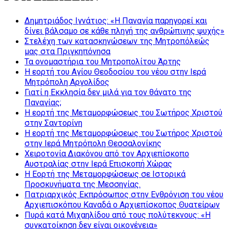
Δημητριάδος Ιγνάτιος: «Η Παναγία παρηγορεί και
δίνει βάλσαμο σε κάθε πληγή της ανθρώπινης ψυχής»
Στελέχη των κατασκηνώσεων της Μητροπόλεώς
μας στα Πριγκηπόνησα
Τα ονομαστήρια του Μητροπολίτου Άρτης
Η εορτή του Αγίου Θεοδοσίου του νέου στην Ιερά
Μητρόπολη Αργολίδος
Γιατί η Εκκλησία δεν μιλά για τον θάνατο της
Παναγίας;
Η εορτή της Μεταμορφώσεως του Σωτήρος Χριστού
στην Σαντορίνη
Η εορτή της Μεταμορφώσεως του Σωτήρος Χριστού
στην Ιερά Μητρόπολη Θεσσαλονίκης
Χειροτονία Διακόνου από τον Αρχιεπίσκοπο
Αυστραλίας στην Ιερά Επισκοπή Χώρας
Η Εορτή της Μεταμορφώσεως σε Ιστορικά
Προσκυνήματα της Μεσσηνίας.
Πατριαρχικός Εκπρόσωπος στην Ενθρόνιση του νέου
Αρχιεπισκόπου Καναδά ο Αρχιεπίσκοπος Θυατείρων
Πυρά κατά Μιχαηλίδου από τους πολύτεκνους: «Η
συγκατοίκηση δεν είναι οικογένεια»