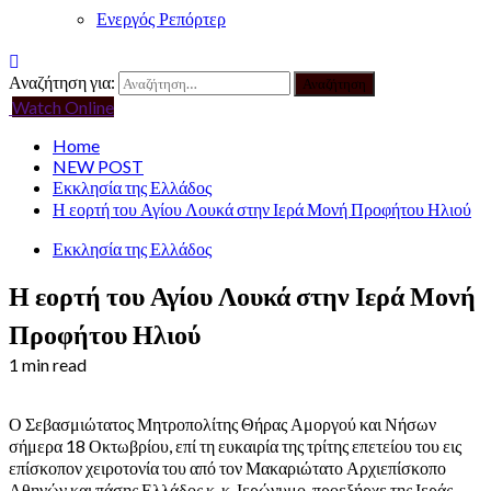
Ενεργός Ρεπόρτερ
Αναζήτηση για:
Watch Online
Home
NEW POST
Εκκλησία της Ελλάδος
Η εορτή του Αγίου Λουκά στην Ιερά Μονή Προφήτου Ηλιού
Εκκλησία της Ελλάδος
Η εορτή του Αγίου Λουκά στην Ιερά Μονή
Προφήτου Ηλιού
1 min read
Ο Σεβασμιώτατος Μητροπολίτης Θήρας Αμοργού και Νήσων
σήμερα 18 Οκτωβρίου, επί τη ευκαιρία της τρίτης επετείου του εις
επίσκοπον χειροτονία του από τον Μακαριώτατο Αρχιεπίσκοπο
Αθηνών και πάσης Ελλάδος κ. κ. Ιερώνυμο, προεξήρχε της Ιεράς