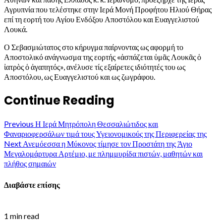
Αγρυπνία που τελέστηκε στην Ιερά Μονή Προφήτου Ηλιού Θήρας
επί τη εορτή του Αγίου Ενδόξου Αποστόλου και Ευαγγελιστού
Λουκά.
Ο Σεβασμιώτατος στο κήρυγμα παίρνοντας ως αφορμή το
Αποστολικό ανάγνωσμα της εορτής «ἀσπάζεται ὑμᾶς Λουκᾶς ὁ
ἰατρὸς ὁ ἀγαπητός», ανέλυσε τίς εξαίρετες ιδιότητές του ως
Αποστόλου, ως Ευαγγελιστού και ως ζωγράφου.
Continue Reading
Previous
Η Ιερά Μητρόπολη Θεσσαλιώτιδος και
Φαναριοφερσάλων τιμά τους Υγειονομικούς της Περιφερείας της
Next
Ανεμόεσσα η Μύκονος τίμησε τον Προστάτη της Άγιο
Μεγαλομάρτυρα Αρτέμιο, με πλημμυρίδα πιστών, μαθητών και
πλήθος σημαιών
Διαβάστε επίσης
1 min read