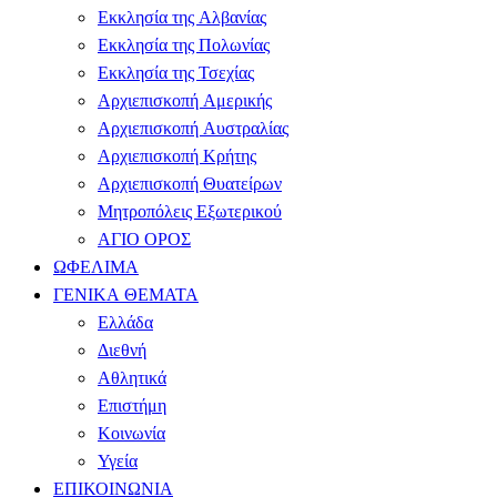
Εκκλησία της Αλβανίας
Εκκλησία της Πολωνίας
Εκκλησία της Τσεχίας
Αρχιεπισκοπή Αμερικής
Αρχιεπισκοπή Αυστραλίας
Αρχιεπισκοπή Κρήτης
Αρχιεπισκοπή Θυατείρων
Μητροπόλεις Εξωτερικού
ΑΓΙΟ ΟΡΟΣ
ΩΦΕΛΙΜΑ
ΓΕΝΙΚΑ ΘΕΜΑΤΑ
Ελλάδα
Διεθνή
Αθλητικά
Επιστήμη
Κοινωνία
Υγεία
ΕΠΙΚΟΙΝΩΝΙΑ