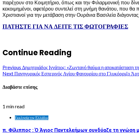
παρέχουν στο Κοιμητήριο, όπως και την Φιλαρμονική που δίνει 
κεκοιμημένοι, αφετέρου συντελεί στη μνήμη θανάτου, που θα 
Χριστιανοί για την μετάβαση στην Ουράνια Βασιλεία διάγοντας 
ΠΑΤΗΣΤΕ ΓΙΑ ΝΑ ΔΕΙΤΕ ΤΙΣ ΦΩΤΟΓΡΑΦΙΕΣ
Continue Reading
Previous
Δημητριάδος Ιγνάτιος: «Ζωντανό θαύμα η αποκατάσταση τ
Next
Πανηγυρικός Εσπερινός Αγίου Φανουρίου στο Γλυκόρριζο Άρ
Διαβάστε επίσης
1 min read
Εκκλησία της Ελλάδος
π. Φίλιππος : Ό Άγιος Παντελεήμων συνδύαζε τη γνώση μ