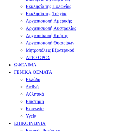
Εκκλησία της Πολωνίας
Εκκλησία της Τσεχίας
Αρχιεπισκοπή Αμερικής
Αρχιεπισκοπή Αυστραλίας
Αρχιεπισκοπή Κρήτης
Αρχιεπισκοπή Θυατείρων
Μητροπόλεις Εξωτερικού
ΑΓΙΟ ΟΡΟΣ
ΩΦΕΛΙΜΑ
ΓΕΝΙΚΑ ΘΕΜΑΤΑ
Ελλάδα
Διεθνή
Αθλητικά
Επιστήμη
Κοινωνία
Υγεία
ΕΠΙΚΟΙΝΩΝΙΑ
Ενεργός Ρεπόρτερ