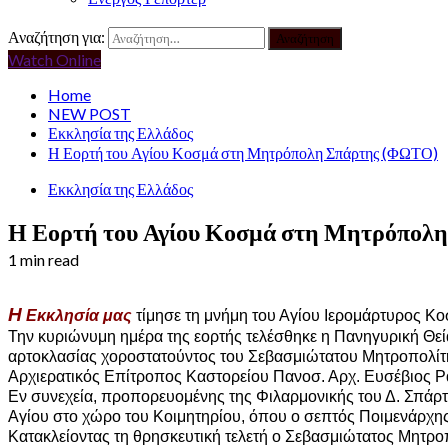
Αναζήτηση για:
Watch Online
Home
NEW POST
Εκκλησία της Ελλάδος
Η Εορτή του Αγίου Κοσμά στη Μητρόπολη Σπάρτης (ΦΩΤΟ)
Εκκλησία της Ελλάδος
Η Εορτή του Αγίου Κοσμά στη Μητρόπο
1 min read
Η
Εκκλησία μας
τίμησε τη μνήμη του Αγίου Ιερομάρτυρος Κο
Την κυριώνυμη ημέρα της εορτής τελέσθηκε η Πανηγυρική Θεί
αρτοκλασίας χοροστατούντος του Σεβασμιώτατου Μητροπολίτη μ
Αρχιερατικός Επίτροπος Καστορείου Πανοσ. Αρχ. Ευσέβιος Ρ
Εν συνεχεία, προπορευομένης της Φιλαρμονικής του Δ. Σπάρτ
Αγίου στο χώρο του Κοιμητηρίου, όπου ο σεπτός Ποιμενάρχης 
Κατακλείοντας τη θρησκευτική τελετή ο Σεβασμιώτατος Μητροπ