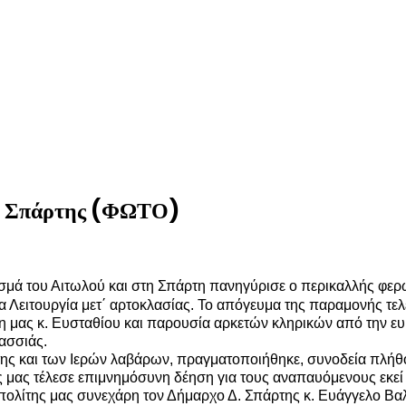
λη Σπάρτης (ΦΩΤΟ)
σμά του Αιτωλού και στη Σπάρτη πανηγύρισε ο περικαλλής φερ
α Λειτουργία μετ΄ αρτοκλασίας. Το απόγευμα της παραμονής τελ
ας κ. Ευσταθίου και παρουσία αρκετών κληρικών από την ευρύτε
ασσιάς.
ης και των Ιερών λαβάρων, πραγματοποιήθηκε, συνοδεία πλήθο
μας τέλεσε επιμνημόσυνη δέηση για τους αναπαυόμενους εκεί α
ολίτης μας συνεχάρη τον Δήμαρχο Δ. Σπάρτης κ. Ευάγγελο Βαλι