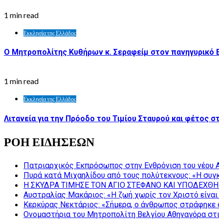
1 min read
Εκκλησία της Ελλάδος
Ο Μητροπολίτης Κυθήρων κ. Σεραφείμ στον πανηγυρικό 
1 min read
Εκκλησία της Ελλάδος
Λιτανεία για την Πρόοδο του Τιμίου Σταυρού και φέτος σ
ΡΟΗ ΕΙΔΗΣΕΩΝ
Πατριαρχικός Εκπρόσωπος στην Ενθρόνιση του νέου 
Πυρά κατά Μιχαηλίδου από τους πολύτεκνους: «Η συγκ
Η ΣΚΥΔΡΑ ΤΙΜΗΣΕ ΤΟΝ ΑΓΙΟ ΣΤΕΦΑΝΟ ΚΑΙ ΥΠΟΔΕΧΘΗ
Αυστραλίας Μακάριος: «Η ζωή χωρίς τον Χριστό είναι 
Κερκύρας Νεκτάριος: «Σήμερα, ο άνθρωπος στράφηκε σ
Ονομαστήρια του Μητροπολίτη Βελγίου Αθηναγόρα στ