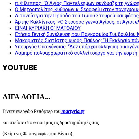
π. Φίλιππος : Ό Άγιος Παντελεήμων συνδύαζε τη γνώση 
Ο Μητροπολίτης Κυθήρων κ. Σεραφείμ στον πανηγυρικ
Λιτανεία για την Πρόοδο του Τιμίου Σταυρού και φέτο
Άρτης Καλλίνικος: «Ο Σταυρός γεννά Αγίους, οι Άγιοι 
ΕΙΝΑΙ ΚΥΡΙΑΚΗ Θ΄ ΜΑΤΘΑΙΟΥ
Ετήσια Γενική Συνέλευση του Παγκοσμίου Συμβουλίου 
Μακαριστός Σιατίστης κυρός Παύλος: “Η Εκκλησία πάν
Υπουργός Οικογένειας: “Δεν υπάρχει ελληνική οικογέν
Λαμπρό πολυαρχιερατικό συλλείτουργο για την εορτή 
YOUTUBE
ΛΙΓΑ ΛΟΓΙΑ…
Γίνετε ενεργά ο Ρεπόρτερ του
martyria.gr
και στείλτε στο email μας τις δραστηριότητές σας
(Κείμενο, Φωτογραφίες και Βίντεο).