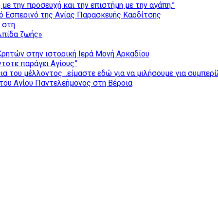
με την προσευχή και την επιστήμη με την αγάπη.”
ό Εσπερινό της Αγίας Παρασκευής Καρδίτσης
ς στη
ελπίδα ζωής»
Κρητών στην ιστορική Ιερά Μονή Αρκαδίου
τοτε παράγει Αγίους”
εια του μέλλοντος…είμαστε εδώ για να μιλήσουμε για συμπερ
του Αγίου Παντελεήμονος στη Βέροια