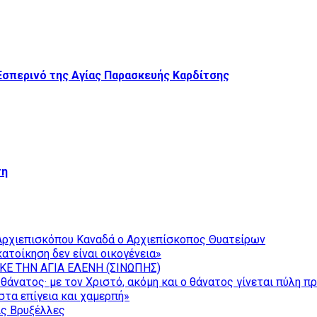
Εσπερινό της Αγίας Παρασκευής Καρδίτσης
τη
Αρχιεπισκόπου Καναδά ο Αρχιεπίσκοπος Θυατείρων
ατοίκηση δεν είναι οικογένεια»
ΚΕ ΤΗΝ ΑΓΙΑ ΕΛΕΝΗ (ΣΙΝΩΠΗΣ)
θάνατος· με τον Χριστό, ακόμη και ο θάνατος γίνεται πύλη π
τα επίγεια και χαμερπή»
ις Βρυξέλλες