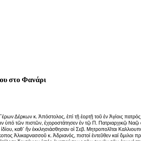
ου στο Φανάρι
 Γέρων Δέρκων κ. Ἀπόστολος, ἐπί τῇ ἑορτῇ τοῦ ἐν Ἁγίοις πατ
ιν ὑπό τῶν πιστῶν, ἐχοροστάτησεν ἐν τῷ Π. Πατριαρχικῷ Ναῷ 
ης ἰδίου, καθ᾿ ἥν ἐκκλησιάσθησαν οἱ Σεβ. Μητροπολῖται Καλλιο
κοπος Ἁλικαρνασσοῦ κ. Ἀδριανός, πιστοί ἐντεῦθεν καί ὅμιλοι π