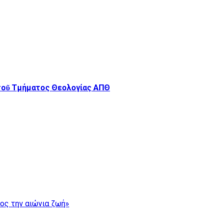
 τοῦ Τμήματος Θεολογίας ΑΠΘ
ρος την αιώνια ζωή»