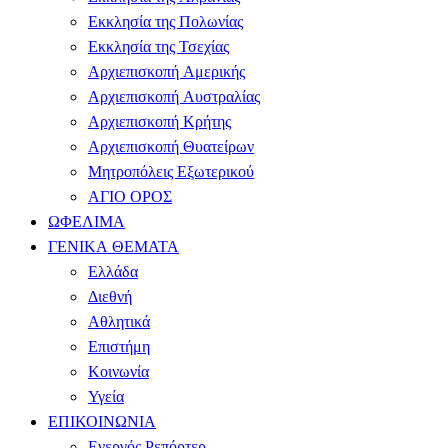
Εκκλησία της Πολωνίας
Εκκλησία της Τσεχίας
Αρχιεπισκοπή Αμερικής
Αρχιεπισκοπή Αυστραλίας
Αρχιεπισκοπή Κρήτης
Αρχιεπισκοπή Θυατείρων
Μητροπόλεις Εξωτερικού
ΑΓΙΟ ΟΡΟΣ
ΩΦΕΛΙΜΑ
ΓΕΝΙΚΑ ΘΕΜΑΤΑ
Ελλάδα
Διεθνή
Αθλητικά
Επιστήμη
Κοινωνία
Υγεία
ΕΠΙΚΟΙΝΩΝΙΑ
Ενεργός Ρεπόρτερ