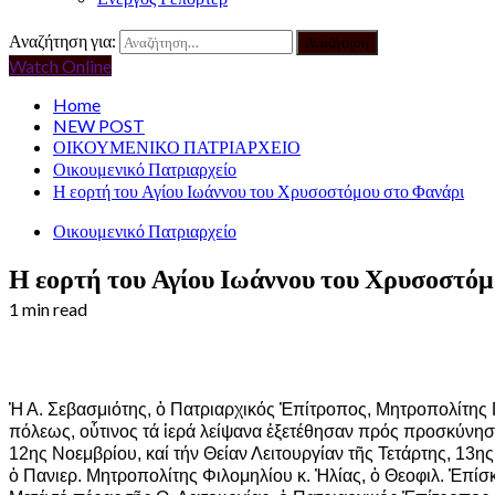
Αναζήτηση για:
Watch Online
Home
NEW POST
ΟΙΚΟΥΜΕΝΙΚΟ ΠΑΤΡΙΑΡΧΕΙΟ
Οικουμενικό Πατριαρχείο
Η εορτή του Αγίου Ιωάννου του Χρυσοστόμου στο Φανάρι
Οικουμενικό Πατριαρχείο
Η εορτή του Αγίου Ιωάννου του Χρυσοστόμ
1 min read
Ἡ Α. Σεβασμιότης, ὁ Πατριαρχικός Ἐπίτροπος, Μητροπολίτης
πόλεως, οὗτινος τά ἱερά λείψανα ἐξετέθησαν πρός προσκύνησ
12ης Νοεμβρίου, καί τήν Θείαν Λειτουργίαν τῆς Τετάρτης, 13
ὁ Πανιερ. Μητροπολίτης Φιλομηλίου κ. Ἠλίας, ὁ Θεοφιλ. Ἐπίσ