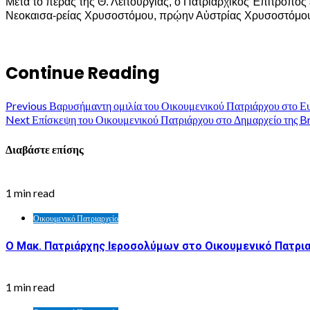
Μετά τό πέρας τῆς Θ. Λειτουργίας, ὁ Πατριαρχικός Ἐπίτροπ
Νεοκαισα-ρείας Χρυσοστόμου, πρῴην Αὐστρίας Χρυσοστόμου
Continue Reading
Previous
Βαρυσήμαντη ομιλία του Οικουμενικού Πατριάρχου στο Ε
Next
Επίσκεψη του Οικουμενικού Πατριάρχου στο Δημαρχείο της Br
Διαβάστε επίσης
1 min read
Οικουμενικό Πατριαρχείο
Ο Μακ. Πατριάρχης Ιεροσολύμων στο Οικουμενικό Πατρι
1 min read