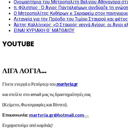
Ονομαστήρια του Μητροπολίτη Βελγίου Αθηναγόρα στ
π. Φίλιππος : Ό Άγιος Παντελεήμων συνδύαζε τη γνώση 
Ο Μητροπολίτης Κυθήρων κ. Σεραφείμ στον πανηγυρικ
Λιτανεία για την Πρόοδο του Τιμίου Σταυρού και φέτο
Άρτης Καλλίνικος: «Ο Σταυρός γεννά Αγίους, οι Άγιοι 
ΕΙΝΑΙ ΚΥΡΙΑΚΗ Θ΄ ΜΑΤΘΑΙΟΥ
YOUTUBE
ΛΙΓΑ ΛΟΓΙΑ…
Γίνετε ενεργά ο Ρεπόρτερ του
martyria.gr
και στείλτε στο email μας τις δραστηριότητές σας
(Κείμενο, Φωτογραφίες και Βίντεο).
Επικοινωνία:
martyria.gr@hotmail.com
Ευχαριστούμε από καρδιάς!