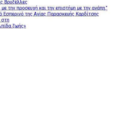
ις Βρυξέλλες
με την προσευχή και την επιστήμη με την αγάπη.”
ό Εσπερινό της Αγίας Παρασκευής Καρδίτσης
ς στη
ελπίδα ζωής»