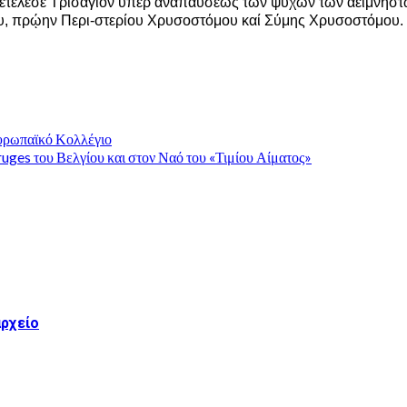
ος ἐτέλεσε Τρισάγιον ὑπέρ ἀναπαύσεως τῶν ψυχῶν τῶν ἀειμνή
, πρῴην Περι-στερίου Χρυσοστόμου καί Σύμης Χρυσοστόμου.
υρωπαϊκό Κολλέγιο
uges του Βελγίου και στον Ναό του «Τιμίου Αίματος»
αρχείο