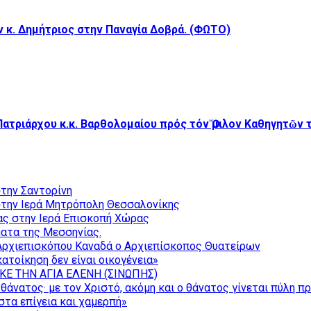
κ. Δημήτριος στην Παναγία Δοβρά. (ΦΩΤΟ)
Πατριάρχου κ.κ. Βαρθολομαίου πρός τόν Ὅμιλον Καθηγητῶν
την Σαντορίνη
την Ιερά Μητρόπολη Θεσσαλονίκης
ας στην Ιερά Επισκοπή Χώρας
ατα της Μεσσηνίας.
Αρχιεπισκόπου Καναδά ο Αρχιεπίσκοπος Θυατείρων
ατοίκηση δεν είναι οικογένεια»
ΚΕ ΤΗΝ ΑΓΙΑ ΕΛΕΝΗ (ΣΙΝΩΠΗΣ)
θάνατος· με τον Χριστό, ακόμη και ο θάνατος γίνεται πύλη π
τα επίγεια και χαμερπή»