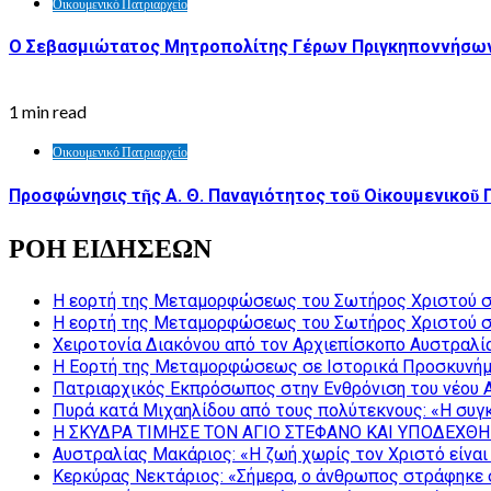
Οικουμενικό Πατριαρχείο
Ο Σεβασμιώτατος Μητροπολίτης Γέρων Πριγκηποννήσων 
1 min read
Οικουμενικό Πατριαρχείο
Προσφώνησις τῆς Α. Θ. Παναγιότητος τοῦ Οἰκουμενικοῦ 
ΡΟΗ ΕΙΔΗΣΕΩΝ
Η εορτή της Μεταμορφώσεως του Σωτήρος Χριστού σ
Η εορτή της Μεταμορφώσεως του Σωτήρος Χριστού σ
Χειροτονία Διακόνου από τον Αρχιεπίσκοπο Αυστραλί
Η Εορτή της Μεταμορφώσεως σε Ιστορικά Προσκυνήμ
Πατριαρχικός Εκπρόσωπος στην Ενθρόνιση του νέου 
Πυρά κατά Μιχαηλίδου από τους πολύτεκνους: «Η συγκ
Η ΣΚΥΔΡΑ ΤΙΜΗΣΕ ΤΟΝ ΑΓΙΟ ΣΤΕΦΑΝΟ ΚΑΙ ΥΠΟΔΕΧΘΗ
Αυστραλίας Μακάριος: «Η ζωή χωρίς τον Χριστό είναι 
Κερκύρας Νεκτάριος: «Σήμερα, ο άνθρωπος στράφηκε σ