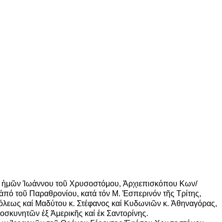
ρός ἡμῶν Ἰωάννου τοῦ Χρυσοστόμου, Ἀρχιεπισκόπου Κων/
ἀπό τοῦ Παραθρονίου, κατά τόν Μ. Ἑσπερινόν τῆς Τρίτης,
υπόλεως καί Μαδύτου κ. Στέφανος καί Κυδωνιῶν κ. Ἀθηναγόρας,
ροσκυνητῶν ἐξ Ἀμερικῆς καί ἐκ Σαντορίνης.