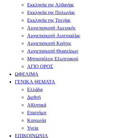
Εκκλησία της Αλβανίας
Εκκλησία της Πολωνίας
Εκκλησία της Τσεχίας
Αρχιεπισκοπή Αμερικής
Αρχιεπισκοπή Αυστραλίας
Αρχιεπισκοπή Κρήτης
Αρχιεπισκοπή Θυατείρων
Μητροπόλεις Εξωτερικού
ΑΓΙΟ ΟΡΟΣ
ΩΦΕΛΙΜΑ
ΓΕΝΙΚΑ ΘΕΜΑΤΑ
Ελλάδα
Διεθνή
Αθλητικά
Επιστήμη
Κοινωνία
Υγεία
ΕΠΙΚΟΙΝΩΝΙΑ