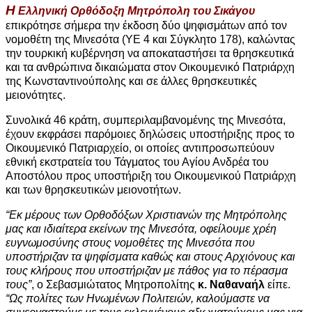
Η
Ελληνική Ορθόδοξη Μητρόπολη του Σικάγου
επικρότησε σήμερα την έκδοση δύο ψηφισμάτων από τον
νομοθέτη της Μινεσότα (ΥΕ 4 και Σύγκλητο 178), καλώντας
την τουρκική κυβέρνηση να αποκαταστήσει τα θρησκευτικά
και τα ανθρώπινα δικαιώματα στον Οικουμενικό Πατριάρχη
της Κωνσταντινούπολης και σε άλλες θρησκευτικές
μειονότητες.
Συνολικά 46 κράτη, συμπεριλαμβανομένης της Μινεσότα,
έχουν εκφράσει παρόμοιες δηλώσεις υποστήριξης προς το
Οικουμενικό Πατριαρχείο, οι οποίες αντιπροσωπεύουν
εθνική εκστρατεία του Τάγματος του Αγίου Ανδρέα του
Αποστόλου προς υποστήριξη του Οικουμενικού Πατριάρχη
και των θρησκευτικών μειονοτήτων.
“Εκ μέρους των Ορθοδόξων Χριστιανών της Μητρόπολης
μας και ιδιαίτερα εκείνων της Μινεσότα, οφείλουμε χρέη
ευγνωμοσύνης στους νομοθέτες της Μινεσότα που
υποστήριζαν τα ψηφίσματα καθώς και στους Αρχιόνους και
τους κλήρους που υποστήριζαν με πάθος για το πέρασμα
τους”
, ο Σεβασμιώτατος Μητροπολίτης
κ. Ναθαναήλ
είπε.
“Ως πολίτες των Ηνωμένων Πολιτειών, καλούμαστε να