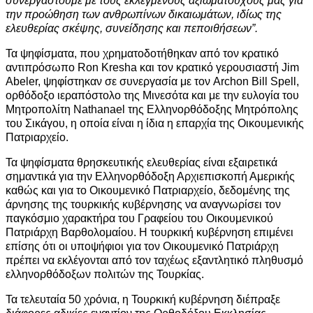
συνεργαστούμε με τους εκλεγμένους αξιωματούχους μας για
την προώθηση των ανθρωπίνων δικαιωμάτων, ιδίως της
ελευθερίας σκέψης, συνείδησης και πεποιθήσεων”.
Τα ψηφίσματα, που χρηματοδοτήθηκαν από τον κρατικό
αντιπρόσωπο Ron Kresha και τον κρατικό γερουσιαστή Jim
Abeler, ψηφίστηκαν σε συνεργασία με τον Archon Bill Spell,
ορθόδοξο ιεραπόστολο της Μινεσότα και με την ευλογία του
Μητροπολίτη Nathanael της Ελληνορθόδοξης Μητρόπολης
του Σικάγου, η οποία είναι η ίδια η επαρχία της Οικουμενικής
Πατριαρχείο.
Τα ψηφίσματα θρησκευτικής ελευθερίας είναι εξαιρετικά
σημαντικά για την Ελληνορθόδοξη Αρχιεπισκοπή Αμερικής
καθώς και για το Οικουμενικό Πατριαρχείο, δεδομένης της
άρνησης της τουρκικής κυβέρνησης να αναγνωρίσει τον
παγκόσμιο χαρακτήρα του Γραφείου του Οικουμενικού
Πατριάρχη Βαρθολομαίου. Η τουρκική κυβέρνηση επιμένει
επίσης ότι οι υποψήφιοι για τον Οικουμενικό Πατριάρχη
πρέπει να εκλέγονται από τον ταχέως εξαντλητικό πληθυσμό
ελληνορθόδοξων πολιτών της Τουρκίας.
Τα τελευταία 50 χρόνια, η Τουρκική κυβέρνηση διέπραξε