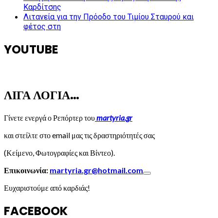
Καρδίτσης
Λιτανεία για την Πρόοδο του Τιμίου Σταυρού και
φέτος στη
YOUTUBE
ΛΙΓΑ ΛΟΓΙΑ…
Γίνετε ενεργά ο Ρεπόρτερ του
martyria.gr
και στείλτε στο email μας τις δραστηριότητές σας
(Κείμενο, Φωτογραφίες και Βίντεο).
Επικοινωνία:
martyria.gr@hotmail.com
Ευχαριστούμε από καρδιάς!
FACEBOOK