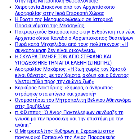
στην Ιερά Μητρόπολη Θεσσαλονίκης
Χειροτονία Διακόνου από τον Αρχιεπίσκοπο
Αυστραλίας στην Ιερά Επισκοπή Χώρας
Η Εορτή της Μεταμορφώσεως σε Ιστορικά
Προσκυνήματα της Μεσσηνίας.
Πατριαρχικός Εκπρόσωπος στην Ενθρόνιση του νέου
Αρχιεπισκόπου Καναδά ο Αρχιεπίσκοπος Θυατείρων
Πυρά κατά Μιχαηλίδου από τους πολύτεκνους: «Η
συγκατοίκηση δεν είναι οικογένεια»
Η ΣΚΥΔΡΑ ΤΙΜΗΣΕ ΤΟΝ ΑΓΙΟ ΣΤΕΦΑΝΟ ΚΑΙ
ΥΠΟΔΕΧΘΗΚΕ ΤΗΝ ΑΓΙΑ ΕΛΕΝΗ (ΣΙΝΩΠΗΣ)
Αυστραλίας Μακάριος: «Η ζωή χωρίς τον Χριστό
είναι θάνατος· με τον Χριστό, ακόμη και ο θάνατος
γίνεται πύλη προς την αιώνια ζωή»
Κερκύρας Νεκτάριος: «Σήμερα, ο άνθρωπος
στράφηκε στα επίγεια και χαμερπή»
Ονομαστήρια του Μητροπολίτη Βελγίου Αθηναγόρα
στις Βρυξέλλες
π. Φίλιππος : Ό Άγιος Παντελεήμων συνδύαζε τη
γνώση με την προσευχή και την επιστήμη με την
αγάπη.”
Ο Μητροπολίτης Κυθήρων κ. Σεραφείμ στον
πανηγυρικό Εσπερινό της Αγίας Παρασκευής