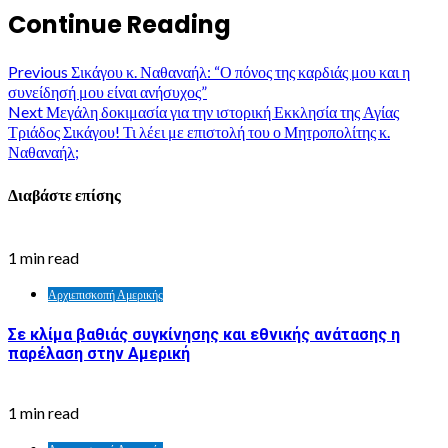
Continue Reading
Previous
Σικάγου κ. Ναθαναήλ: “Ο πόνος της καρδιάς μου και η
συνείδησή μου είναι ανήσυχος”
Next
Μεγάλη δοκιμασία για την ιστορική Εκκλησία της Αγίας
Τριάδος Σικάγου! Τι λέει με επιστολή του ο Μητροπολίτης κ.
Ναθαναήλ;
Διαβάστε επίσης
1 min read
Αρχιεπισκοπή Αμερικής
Σε κλίμα βαθιάς συγκίνησης και εθνικής ανάτασης η
παρέλαση στην Αμερική
1 min read