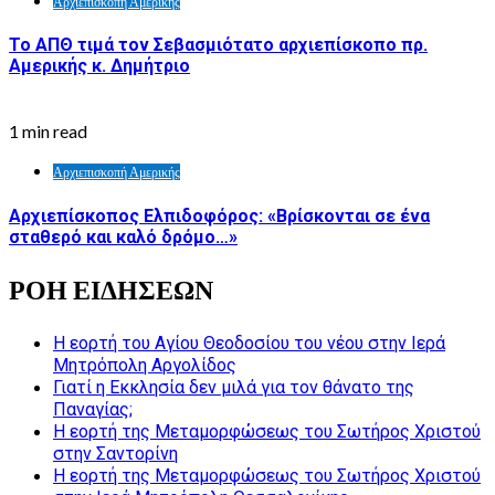
Αρχιεπισκοπή Αμερικής
Το ΑΠΘ τιμά τον Σεβασμιότατο αρχιεπίσκοπο πρ.
Αμερικής κ. Δημήτριο
1 min read
Αρχιεπισκοπή Αμερικής
Αρχιεπίσκοπος Ελπιδοφόρος: «Βρίσκονται σε ένα
σταθερό και καλό δρόμο…»
ΡΟΗ ΕΙΔΗΣΕΩΝ
Η εορτή του Αγίου Θεοδοσίου του νέου στην Ιερά
Μητρόπολη Αργολίδος
Γιατί η Εκκλησία δεν μιλά για τον θάνατο της
Παναγίας;
Η εορτή της Μεταμορφώσεως του Σωτήρος Χριστού
στην Σαντορίνη
Η εορτή της Μεταμορφώσεως του Σωτήρος Χριστού