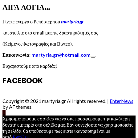
ΛΙΓΑ ΛΟΓΙΑ…
Γίνετε ενεργά ο Ρεπόρτερ του
martyria.gr
και στείλτε στο email μας τις δραστηριότητές σας
(Κείμενο, Φωτογραφίες και Βίντεο).
Επικοινωνία:
martyria.gr@hotmail.com
Ευχαριστούμε από καρδιάς!
FACEBOOK
Copyright © 2021 martyria.gr All rights reserved.
|
EnterNews
by AF themes.
Χρησιμοποιούμε cookies για να σας προσφέρουμε την καλύτερη
δυνατή εμπειρία στη σελίδα μας. Εάν συνεχίσετε να χρησιμοποιείτε
τη σελίδα, θα υποθέσουμε πως είστε ικανοποιημένοι με
αυτό.
Εντάξει