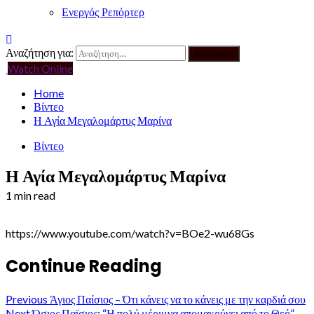
Ενεργός Ρεπόρτερ
Αναζήτηση για:
Watch Online
Home
Βίντεο
Η Αγία Μεγαλομάρτυς Μαρίνα
Βίντεο
Η Αγία Μεγαλομάρτυς Μαρίνα
1 min read
https://www.youtube.com/watch?v=BOe2-wu68Gs
Continue Reading
Previous
Άγιος Παίσιος – Ότι κάνεις να το κάνεις με την καρδιά σου
Next
Όσιος Παϊσιος: “Η πολύ μέριμνα απομακρύνει από το Θεό”