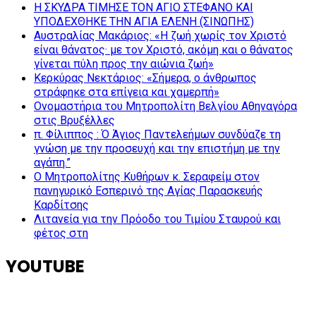
Η ΣΚΥΔΡΑ ΤΙΜΗΣΕ ΤΟΝ ΑΓΙΟ ΣΤΕΦΑΝΟ ΚΑΙ
ΥΠΟΔΕΧΘΗΚΕ ΤΗΝ ΑΓΙΑ ΕΛΕΝΗ (ΣΙΝΩΠΗΣ)
Αυστραλίας Μακάριος: «Η ζωή χωρίς τον Χριστό
είναι θάνατος· με τον Χριστό, ακόμη και ο θάνατος
γίνεται πύλη προς την αιώνια ζωή»
Κερκύρας Νεκτάριος: «Σήμερα, ο άνθρωπος
στράφηκε στα επίγεια και χαμερπή»
Ονομαστήρια του Μητροπολίτη Βελγίου Αθηναγόρα
στις Βρυξέλλες
π. Φίλιππος : Ό Άγιος Παντελεήμων συνδύαζε τη
γνώση με την προσευχή και την επιστήμη με την
αγάπη.”
Ο Μητροπολίτης Κυθήρων κ. Σεραφείμ στον
πανηγυρικό Εσπερινό της Αγίας Παρασκευής
Καρδίτσης
Λιτανεία για την Πρόοδο του Τιμίου Σταυρού και
φέτος στη
YOUTUBE