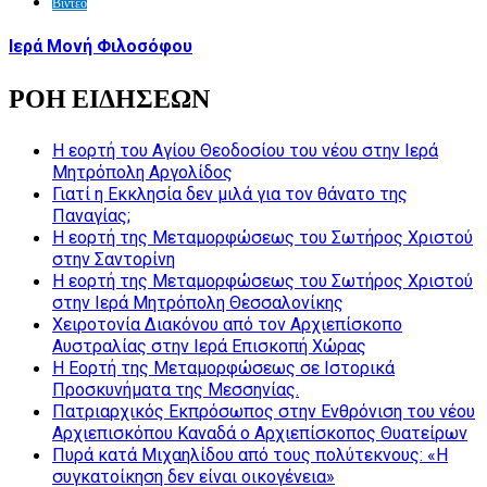
Βίντεο
Ιερά Μονή Φιλοσόφου
ΡΟΗ ΕΙΔΗΣΕΩΝ
Η εορτή του Αγίου Θεοδοσίου του νέου στην Ιερά
Μητρόπολη Αργολίδος
Γιατί η Εκκλησία δεν μιλά για τον θάνατο της
Παναγίας;
Η εορτή της Μεταμορφώσεως του Σωτήρος Χριστού
στην Σαντορίνη
Η εορτή της Μεταμορφώσεως του Σωτήρος Χριστού
στην Ιερά Μητρόπολη Θεσσαλονίκης
Χειροτονία Διακόνου από τον Αρχιεπίσκοπο
Αυστραλίας στην Ιερά Επισκοπή Χώρας
Η Εορτή της Μεταμορφώσεως σε Ιστορικά
Προσκυνήματα της Μεσσηνίας.
Πατριαρχικός Εκπρόσωπος στην Ενθρόνιση του νέου
Αρχιεπισκόπου Καναδά ο Αρχιεπίσκοπος Θυατείρων
Πυρά κατά Μιχαηλίδου από τους πολύτεκνους: «Η
συγκατοίκηση δεν είναι οικογένεια»