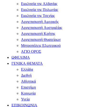
Εκκλησία της Αλβανίας
Εκκλησία της Πολωνίας
Εκκλησία της Τσεχίας
Αρχιεπισκοπή Αμερικής
Αρχιεπισκοπή Αυστραλίας
Αρχιεπισκοπή Κρήτης
Αρχιεπισκοπή Θυατείρων
Μητροπόλεις Εξωτερικού
ΑΓΙΟ ΟΡΟΣ
ΩΦΕΛΙΜΑ
ΓΕΝΙΚΑ ΘΕΜΑΤΑ
Ελλάδα
Διεθνή
Αθλητικά
Επιστήμη
Κοινωνία
Υγεία
ΕΠΙΚΟΙΝΩΝΙΑ