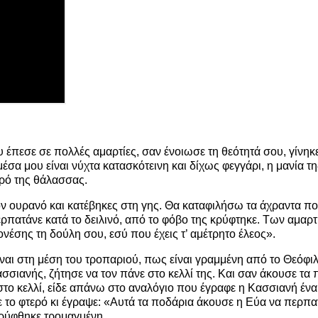
υ έπεσε σε πολλές αμαρτίες, σαν ένοιωσε τη θεότητά σου, γίνη
μέσα μου είναι νύχτα κατασκότεινη και δίχως φεγγάρι, η μανία τ
ερό της θάλασσας.
ον ουρανό και κατέβηκες στη γης. Θα καταφιλήσω τα άχραντα πο
ερπατάνε κατά το δειλινό, από το φόβο της κρύφτηκε. Των αμαρ
έσης τη δούλη σου, εσύ που έχεις τ’ αμέτρητο έλεος».
ίναι στη μέση του τροπαριού, πως είναι γραμμένη από το Θεόφιλ
σσιανής, ζήτησε να τον πάνε στο κελλί της. Και σαν άκουσε τα 
το κελλί, είδε απάνω στο αναλόγιο που έγραφε η Κασσιανή ένα χ
ε το φτερό κι έγραψε: «Αυτά τα ποδάρια άκουσε η Εύα να περπατ
κρύφθηκε τρομαγμένη…