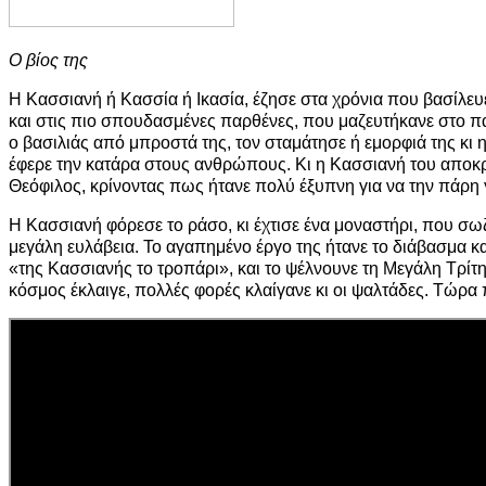
Ο βίος της
Η Κασσιανή ή Κασσία ή Ικασία, έζησε στα χρόνια που βασίλευε
και στις πιο σπουδασμένες παρθένες, που μαζευτήκανε στο παλ
ο βασιλιάς από μπροστά της, τον σταμάτησε ή εμορφιά της κι η
έφερε την κατάρα στους ανθρώπους. Κι η Κασσιανή του αποκρ
Θεόφιλος, κρίνοντας πως ήτανε πολύ έξυπνη για να την πάρη
Η Κασσιανή φόρεσε το ράσο, κι έχτισε ένα μοναστήρι, που σωζότ
μεγάλη ευλάβεια. Το αγαπημένο έργο της ήτανε το διάβασμα κ
«της Κασσιανής το τροπάρι», και το ψέλνουνε τη Μεγάλη Τρίτη
κόσμος έκλαιγε, πολλές φορές κλαίγανε κι οι ψαλτάδες. Τώρα