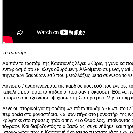
Το τροπάρι
Λοιπόν το τροπάρι της Κασσιανής λέγει: «Κύριε, η γυναίκα πο
ενταφιασμό σου κι έλεγε οδυρόμενη. Αλλοίμονο σε μένα, γιατί 
πηγές των δακρύων, εσύ που μεταλλάζεις με τα σύννεφα το ν
Λύγισε στ’ αναστενάγματα της καρδιάς μου, εσύ που έγειρες τ
κεφαλής μου· αυτά τα ποδάρια, που σαν τ’ άκουσε η Εύα να π
μπορεί να τα εξιχνιάση, ψυχοσώστη Σωτήρα μου; Μην καταφρον
Λένε οι ιστορικοί για τη φράση «Αυτά τα ποδάρια» κ.λπ. που ε
περιοδεία στα μοναστήρια. Και σαν πήγε στο μοναστήρι της Κα
κρύφτηκε στο προσευχητάριό της. Κι ο Θεόφιλος, μπαίνοντας σ
τόγραφε. Και διαβάζοντάς το ο βασιλιάς, συγκινήθηκε, και πήρ
υπονοώντας πως η Κασσιανή άκουσε το περπάτημά του και 