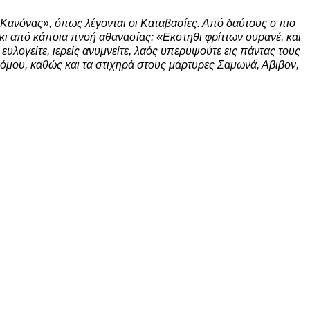
«Κανόνας», όπως λέγονται οι Καταβασίες. Από δαύτους ο πιο
κι από κάποια πνοή αθανασίας: «Εκστηθι φρίττων ουρανέ, και
 ευλογείτε, ιερείς ανυμνείτε, λαός υπερυψούτε εις πάντας τους
όμου, καθώς και τα στιχηρά στους μάρτυρες Σαμωνά, Αβιβον,