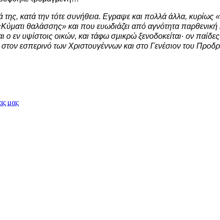
 της, κατά την τότε συνήθεια. Εγραψε και πολλά άλλα, κυρίως 
«Κύματι θαλάσσης» και που ευωδιάζει από αγνότητα παρθενική 
ι ο εν υψίστοις οικών, και τάφω σμικρώ ξενοδοκείται· ον παίδες
 στον εσπερινό των Χριστουγέννων και στο Γενέσιον του Προδρ
ας μας