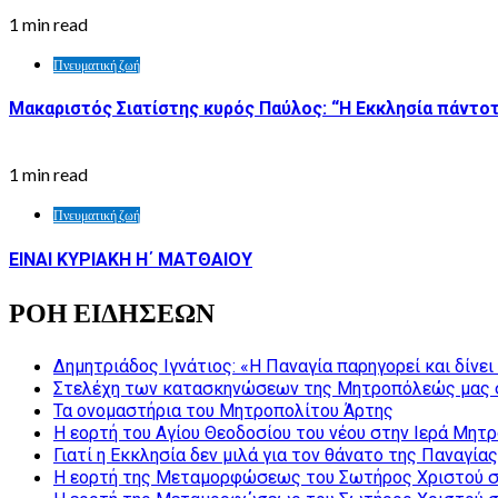
1 min read
Πνευματική ζωή
Μακαριστός Σιατίστης κυρός Παύλος: “Η Εκκλησία πάντοτ
1 min read
Πνευματική ζωή
ΕΙΝΑΙ ΚΥΡΙΑΚΗ Η΄ ΜΑΤΘΑΙΟΥ
ΡΟΗ ΕΙΔΗΣΕΩΝ
Δημητριάδος Ιγνάτιος: «Η Παναγία παρηγορεί και δίνε
Στελέχη των κατασκηνώσεων της Μητροπόλεώς μας 
Τα ονομαστήρια του Μητροπολίτου Άρτης
Η εορτή του Αγίου Θεοδοσίου του νέου στην Ιερά Μητ
Γιατί η Εκκλησία δεν μιλά για τον θάνατο της Παναγίας
Η εορτή της Μεταμορφώσεως του Σωτήρος Χριστού σ