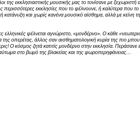
λοι της εκκλησιαστικής μουσικής μας το τονίσανε με ξεχωριστή 
ς περισσότερες εκκλησίες που το ψέλνουνε, ή καλύτερα που το
ή κατάνυξη και χωρίς κανένα μουσικό αίσθημα, αλλά με κείνη τ
ες ελληνικές ψέλνεται αγνώριστο, «μονδέρνο». Ο κάθε «νεωτερι
α της οπερέτας, άλλος σαν αισθηματολογική κυρία της πιο μπου
ρις! Ο κόσμος ζητά κατιτίς μονδέρνο στην εκκλησία. Περάσανε 
οκαύτωμα στο βωμό της βλακείας και της ψωροπερηφάνειας…