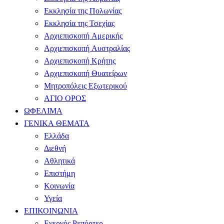
Εκκλησία της Πολωνίας
Εκκλησία της Τσεχίας
Αρχιεπισκοπή Αμερικής
Αρχιεπισκοπή Αυστραλίας
Αρχιεπισκοπή Κρήτης
Αρχιεπισκοπή Θυατείρων
Μητροπόλεις Εξωτερικού
ΑΓΙΟ ΟΡΟΣ
ΩΦΕΛΙΜΑ
ΓΕΝΙΚΑ ΘΕΜΑΤΑ
Ελλάδα
Διεθνή
Αθλητικά
Επιστήμη
Κοινωνία
Υγεία
ΕΠΙΚΟΙΝΩΝΙΑ
Ενεργός Ρεπόρτερ