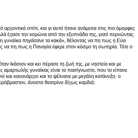
αρχοντικό σπίτι, και γι αυτό ήτανε ανάμεσα στις πιο όμορφες
Αλλά έχασε την κορώνα από την εξυπνάδα της, γιατί περνώντας
ό τη γυναίκα πηγάσανε τα κακά», θέλοντας να πη πως η Εύα
ς να πη πως η Παναγία έφερε στον κόσμο τη σωτηρία. Τότε ο
αν Ικάσιον και κει πέρασε τη ζωή της, με νηστεία και με
ης αμαρτωλής γυναίκας είναι το πασίγνωστο, που το είπανε
ί και κανονάρχοι και το ψέλνανε με μεγάλη κατάνυξη· ο
ερόβραστον, άνοστο θεατρίνο δίχως καρδιά;