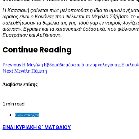
Η Κασσιανή φαίνεται πως μελοποιούσε η ίδια τα υμνολογήματά
ωραίος είναι ο Κανόνας που ψέλνεται το Μεγάλο Σάββατο, το 
σαλευθήτωσαν τα θεμέλια της γης· ιδού γαρ εν νεκροίς λογίζετα
αιώνας». Εγραψε και τα κατανυκτικά δοξαστικά, που ψέλνουνε
Ευστράτιον και Αυξέντιον».
Continue Reading
Previous
Η Μεγάλη Εβδομάδα μέσα από την υμνολογία της Εκκλησί
Next
Μεγάλη Πέμπτη
Διαβάστε επίσης
1 min read
Πνευματική ζωή
ΕΙΝΑΙ ΚΥΡΙΑΚΗ Θ΄ ΜΑΤΘΑΙΟΥ