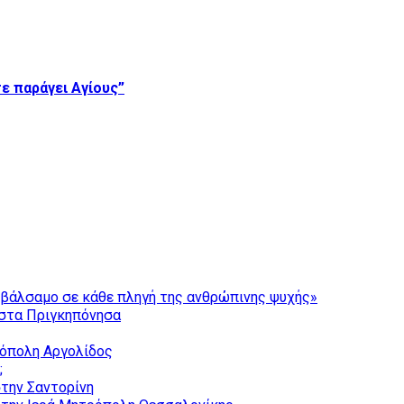
ε παράγει Αγίους”
ι βάλσαμο σε κάθε πληγή της ανθρώπινης ψυχής»
στα Πριγκηπόνησα
ρόπολη Αργολίδος
;
την Σαντορίνη