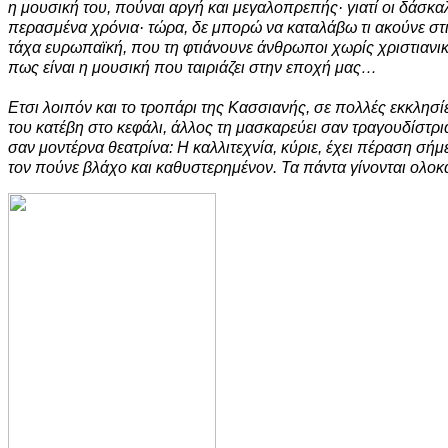
η
μουσική του, πούναι αργή και μεγαλοπρεπής· γιατί οι δάσκα
περασμένα χρόνια· τώρα, δε μπορώ να καταλάβω τι ακούνε στι
τάχα ευρωπαϊκή, που τη φτιάνουνε άνθρωποι χωρίς χριστιανικ
πως είναι η μουσική που ταιριάζει στην εποχή μας…
Ετσι λοιπόν και το τροπάρι της Κασσιανής, σε πολλές εκκλησί
του κατέβη στο κεφάλι, άλλος τη μασκαρεύει σαν τραγουδίστρι
σαν
μοντέρνα θεατρίνα: Η καλλιτεχνία, κύριε, έχει πέ
ραση σήμε
τον πούνε βλάχο και καθυστερημένον. Τα πάντα γίνονται ολ