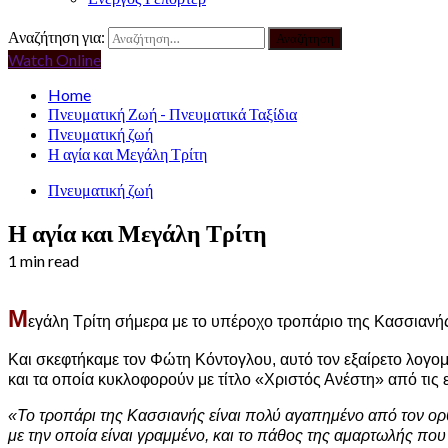
Αναζήτηση για:
Watch Online
Home
Πνευματική Ζωή - Πνευματικά Ταξίδια
Πνευματική ζωή
Η αγία και Μεγάλη Τρίτη
Πνευματική ζωή
Η αγία και Μεγάλη Τρίτη
1 min read
Μ
εγάλη Τρίτη σήμερα με το υπέροχο τροπάριο της Κασσιανής 
Και σκεφτήκαμε τον Φώτη Κόντογλου, αυτό τον εξαίρετο λογο
και τα οποία κυκλοφορούν με τίτλο «Χριστός Ανέστη» από τις
«Το τροπάρι της Κασσιανής είναι πολύ αγαπημένο από τον ορ
με την οποία είναι γραμμένο, και το πάθος της αμαρτωλής που