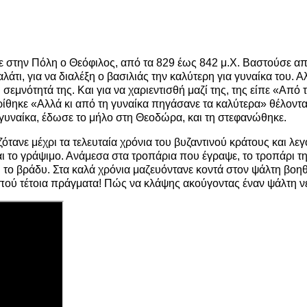
 στην Πόλη ο Θεόφιλος, από τα 829 έως 842 μ.Χ. Βαστούσε από 
άτι, για να διαλέξη ο βασιλιάς την καλύτερη για γυναίκα του. 
 σεμνότητά της. Και για να χαριεντισθή μαζί της, της είπε «Απ
ίθηκε «Αλλά κι από τη γυναίκα πηγάσανε τα καλύτερα» θέλοντα
 γυναίκα, έδωσε το μήλο στη Θεοδώρα, και τη στεφανώθηκε.
ανε μέχρι τα τελευταία χρόνια του βυζαντινού κράτους και λεγότ
αι το γράψιμο. Ανάμεσα στα τροπάρια που έγραψε, το τροπάρι τ
 το βράδυ. Στα καλά χρόνια μαζευόντανε κοντά στον ψάλτη βοηθο
 πού τέτοια πράγματα! Πώς να κλάψης ακούγοντας έναν ψάλτη ν