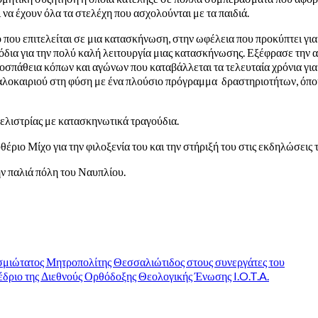
ι να έχουν όλα τα στελέχη που ασχολούνται με τα παιδιά.
ου επιτελείται σε μια κατασκήνωση, στην ωφέλεια που προκύπτει για τ
όδια για την πολύ καλή λειτουργία μιας κατασκήνωσης. Εξέφρασε την α
σπάθεια κόπων και αγώνων που καταβάλλεται τα τελευταία χρόνια για
 καλοκαιριού στη φύση με ένα πλούσιο πρόγραμμα δραστηριοτήτων, όπου
ελιστρίας με κατασκηνωτικά τραγούδια.
ιο Μίχο για την φιλοξενία του και την στήριξή του στις εκδηλώσεις 
ν παλιά πόλη του Ναυπλίου.
σμιώτατος Μητροπολίτης Θεσσαλιώτιδος στους συνεργάτες του
δριο της Διεθνούς Ορθόδοξης Θεολογικής Ένωσης I.O.T.A.