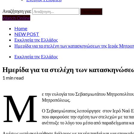
Αναζήτηση για:
Watch Online
Home
NEW POST
Εκκλησία της Ελλάδος
Ημερίδα για τα στελέχη των κατασκηνώσεων της Ιεράς Μητρο
Εκκλησία της Ελλάδος
Ημερίδα για τα στελέχη των κατασκηνώσε
1 min read
Μ
ε την ευλογία του Σεβασμιωτάτου Μητροπολίτου
Μητροπόλεως.
Ο Σεβασμιώτατος λειτούργησε στον Ιερό Ναό Ε
που αφορούσε την σχέση των στελεχών με τα παι
ανέπτυξε το λόγο του μέσα από παραδείγματα κα
Αμέσως μετά ακολούθησε διάλογος με τα νέα παιδιά και μια εποικο