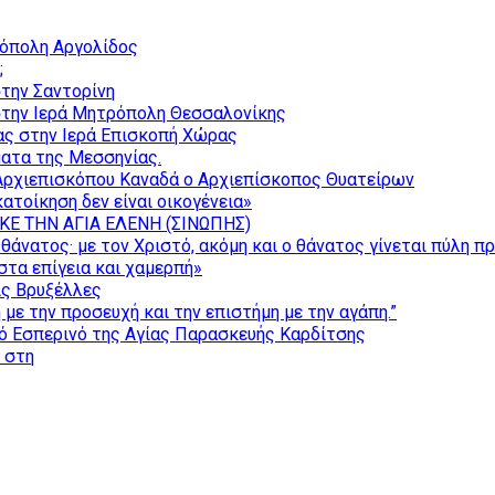
ρόπολη Αργολίδος
;
την Σαντορίνη
την Ιερά Μητρόπολη Θεσσαλονίκης
ας στην Ιερά Επισκοπή Χώρας
ατα της Μεσσηνίας.
Αρχιεπισκόπου Καναδά ο Αρχιεπίσκοπος Θυατείρων
ατοίκηση δεν είναι οικογένεια»
ΚΕ ΤΗΝ ΑΓΙΑ ΕΛΕΝΗ (ΣΙΝΩΠΗΣ)
θάνατος· με τον Χριστό, ακόμη και ο θάνατος γίνεται πύλη π
τα επίγεια και χαμερπή»
ις Βρυξέλλες
με την προσευχή και την επιστήμη με την αγάπη.”
ό Εσπερινό της Αγίας Παρασκευής Καρδίτσης
ς στη