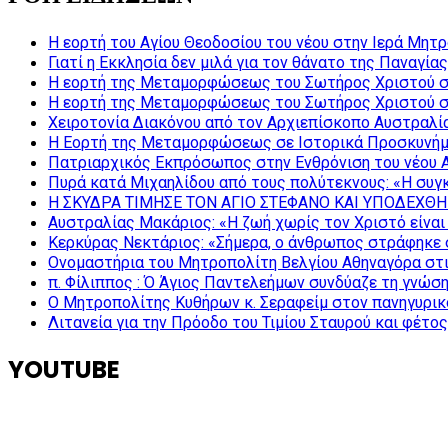
Η εορτή του Αγίου Θεοδοσίου του νέου στην Ιερά Μητ
Γιατί η Εκκλησία δεν μιλά για τον θάνατο της Παναγίας
Η εορτή της Μεταμορφώσεως του Σωτήρος Χριστού σ
Η εορτή της Μεταμορφώσεως του Σωτήρος Χριστού σ
Χειροτονία Διακόνου από τον Αρχιεπίσκοπο Αυστραλί
Η Εορτή της Μεταμορφώσεως σε Ιστορικά Προσκυνήμ
Πατριαρχικός Εκπρόσωπος στην Ενθρόνιση του νέου 
Πυρά κατά Μιχαηλίδου από τους πολύτεκνους: «Η συγκ
Η ΣΚΥΔΡΑ ΤΙΜΗΣΕ ΤΟΝ ΑΓΙΟ ΣΤΕΦΑΝΟ ΚΑΙ ΥΠΟΔΕΧΘΗ
Αυστραλίας Μακάριος: «Η ζωή χωρίς τον Χριστό είναι 
Κερκύρας Νεκτάριος: «Σήμερα, ο άνθρωπος στράφηκε σ
Ονομαστήρια του Μητροπολίτη Βελγίου Αθηναγόρα στ
π. Φίλιππος : Ό Άγιος Παντελεήμων συνδύαζε τη γνώση 
Ο Μητροπολίτης Κυθήρων κ. Σεραφείμ στον πανηγυρικ
Λιτανεία για την Πρόοδο του Τιμίου Σταυρού και φέτο
YOUTUBE