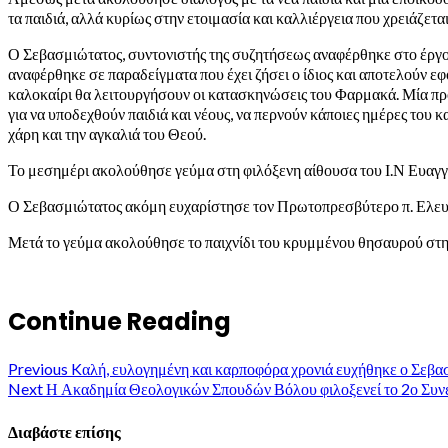
τα παιδιά, αλλά κυρίως στην ετοιμασία και καλλιέργεια που χρειάζετα
Ο Σεβασμιώτατος, συντονιστής της συζητήσεως αναφέρθηκε στο έργο π
αναφέρθηκε σε παραδείγματα που έχει ζήσει ο ίδιος και αποτελούν εφ
καλοκαίρι θα λειτουργήσουν οι κατασκηνώσεις του Φαρμακά. Μία προ
για να υποδεχθούν παιδιά και νέους, να περνούν κάποιες ημέρες του
χάρη και την αγκαλιά του Θεού.
Το μεσημέρι ακολούθησε γεύμα στη φιλόξενη αίθουσα του Ι.Ν Ευαγγ
Ο Σεβασμιώτατος ακόμη ευχαρίστησε τον Πρωτοπρεσβύτερο π. Ελευθέρ
Μετά το γεύμα ακολούθησε το παιχνίδι του κρυμμένου θησαυρού στη
Continue Reading
Previous
Kαλή, ευλογημένη και καρποφόρα χρονιά ευχήθηκε ο Σεβα
Next
Η Ακαδημία Θεολογικών Σπουδών Βόλου φιλοξενεί το 2ο Συνέ
Διαβάστε επίσης