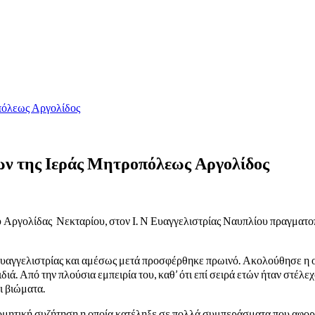
πόλεως Αργολίδος
ων της Ιεράς Μητροπόλεως Αργολίδος
 Αργολίδας Νεκταρίου, στον Ι. Ν Ευαγγελιστρίας Ναυπλίου πραγματο
υαγγελιστρίας και αμέσως μετά προσφέρθηκε πρωινό. Ακολούθησε η
διά. Από την πλούσια εμπειρία του, καθ’ ότι επί σειρά ετών ήταν στ
ι βιώματα.
δομητική συζήτηση η οποία κατέληξε σε πολλά συμπεράσματα που αφορ