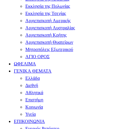
Εκκλησία της Πολωνίας
Εκκλησία της Τσεχίας
Αρχιεπισκοπή Αμερικής
Αρχιεπισκοπή Αυστραλίας
Αρχιεπισκοπή Κρήτης
Αρχιεπισκοπή Θυατείρων
Μητροπόλεις Εξωτερικού
ΑΓΙΟ ΟΡΟΣ
ΩΦΕΛΙΜΑ
ΓΕΝΙΚΑ ΘΕΜΑΤΑ
Ελλάδα
Διεθνή
Αθλητικά
Επιστήμη
Κοινωνία
Υγεία
ΕΠΙΚΟΙΝΩΝΙΑ
Ενεργός Ρεπόρτερ