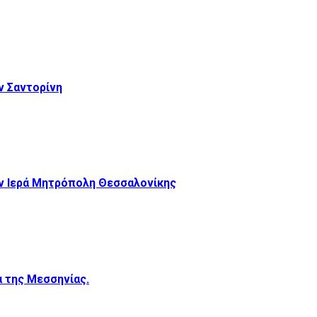
 Σαντορίνη
ν Ιερά Μητρόπολη Θεσσαλονίκης
 της Μεσσηνίας.