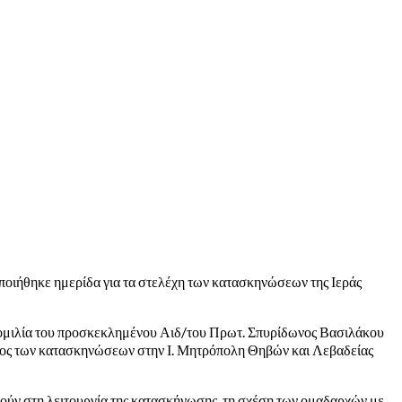
ποιήθηκε ημερίδα για τα στελέχη των κατασκηνώσεων της Ιεράς
 ομιλία του προσκεκλημένου Αιδ/του Πρωτ. Σπυρίδωνος Βασιλάκου
έλεχος των κατασκηνώσεων στην Ι. Μητρόπολη Θηβών και Λεβαδείας
ούν στη λειτουργία της κατασκήνωσης, τη σχέση των ομαδαρχών με