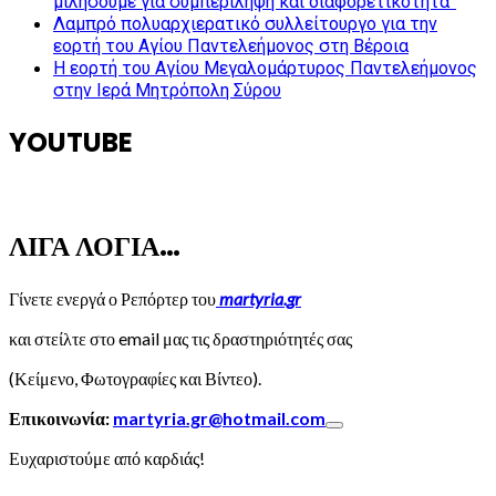
μιλήσουμε για συμπερίληψη και διαφορετικότητα”
Λαμπρό πολυαρχιερατικό συλλείτουργο για την
εορτή του Αγίου Παντελεήμονος στη Βέροια
Η εορτή του Αγίου Μεγαλομάρτυρος Παντελεήμονος
στην Ιερά Μητρόπολη Σύρου
YOUTUBE
ΛΙΓΑ ΛΟΓΙΑ…
Γίνετε ενεργά ο Ρεπόρτερ του
martyria.gr
και στείλτε στο email μας τις δραστηριότητές σας
(Κείμενο, Φωτογραφίες και Βίντεο).
Επικοινωνία:
martyria.gr@hotmail.com
Ευχαριστούμε από καρδιάς!