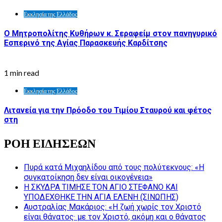
Εκκλησία της Ελλάδος
Ο Μητροπολίτης Κυθήρων κ. Σεραφείμ στον πανηγυρικό
Εσπερινό της Αγίας Παρασκευής Καρδίτσης
1 min read
Εκκλησία της Ελλάδος
Λιτανεία για την Πρόοδο του Τιμίου Σταυρού και φέτος
στη
ΡΟΗ ΕΙΔΗΣΕΩΝ
Πυρά κατά Μιχαηλίδου από τους πολύτεκνους: «Η
συγκατοίκηση δεν είναι οικογένεια»
Η ΣΚΥΔΡΑ ΤΙΜΗΣΕ ΤΟΝ ΑΓΙΟ ΣΤΕΦΑΝΟ ΚΑΙ
ΥΠΟΔΕΧΘΗΚΕ ΤΗΝ ΑΓΙΑ ΕΛΕΝΗ (ΣΙΝΩΠΗΣ)
Αυστραλίας Μακάριος: «Η ζωή χωρίς τον Χριστό
είναι θάνατος· με τον Χριστό, ακόμη και ο θάνατος