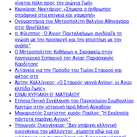
γίνεται πύλη προς την αιώνια ζωή»
Κερκύρας Νεκτάριος: «Σήμερα, ο άνθρωπος
στράφηκε στα επίγεια και χαμερπή»
Ονομαστήρια του Μητροπολίτη Βελγίου Αθηναγόρα
στις Βρυξέλλες
π. Φίλιππος : Ό Άγιος Παντελεήμων συνδύαζε τη
γνώση με την προσευχή και την επιστήμη με την
αγάπη.”
Ο Μητροπολίτης Κυθήρων κ. Σεραφείμ στον
πανηγυρικό Εσπερινό της Αγίας Παρασκευής
Καρδίτσης
Λιτανεία για την Πρόοδο του Τιμίου Σταυρού και
φέτος στη
Άρτης Καλλίνικος: «Ο Σταυρός γεννά Αγίους, οι Άγιοι
ελπίδα ζωής»
ΕΙΝΑΙ ΚΥΡΙΑΚΗ Θ΄ ΜΑΤΘΑΙΟΥ
Ετήσια Γενική Συνέλευση του Παγκοσμίου Συμβουλίου
Κρητών στην ιστορική Ιερά Μονή Αρκαδίου
Μακαριστός Σιατίστης κυρός Παύλος: “Η Εκκλησία
πάντοτε παράγει Αγίους”
Υπουργός Οικογένειας: “Δεν υπάρχει ελληνική
οικογένεια του μέλλοντος…είμαστε εδώ για να