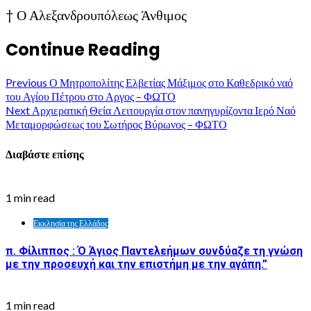
† Ο Αλεξανδρουπόλεως Άνθιμος
Continue Reading
Previous
Ο Μητροπολίτης Ελβετίας Μάξιμος στο Καθεδρικό ναό
του Αγίου Πέτρου στο Αργος – ΦΩΤΟ
Next
Αρχιερατική Θεία Λειτουργία στον πανηγυρίζοντα Ιερό Ναό
Μεταμορφώσεως του Σωτήρος Βύρωνος – ΦΩΤΟ
Διαβάστε επίσης
1 min read
Εκκλησία της Ελλάδος
π. Φίλιππος : Ό Άγιος Παντελεήμων συνδύαζε τη γνώση
με την προσευχή και την επιστήμη με την αγάπη.”
1 min read