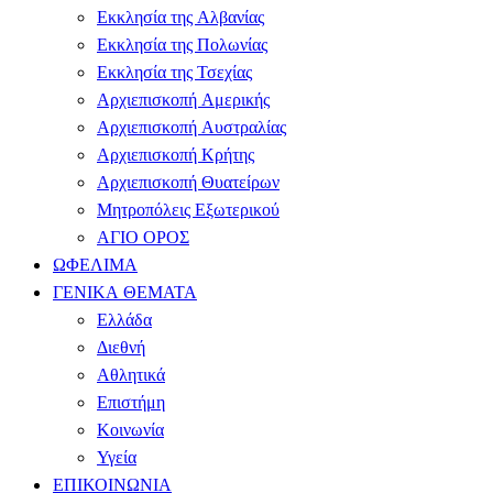
Εκκλησία της Αλβανίας
Εκκλησία της Πολωνίας
Εκκλησία της Τσεχίας
Αρχιεπισκοπή Αμερικής
Αρχιεπισκοπή Αυστραλίας
Αρχιεπισκοπή Κρήτης
Αρχιεπισκοπή Θυατείρων
Μητροπόλεις Εξωτερικού
ΑΓΙΟ ΟΡΟΣ
ΩΦΕΛΙΜΑ
ΓΕΝΙΚΑ ΘΕΜΑΤΑ
Ελλάδα
Διεθνή
Αθλητικά
Επιστήμη
Κοινωνία
Υγεία
ΕΠΙΚΟΙΝΩΝΙΑ