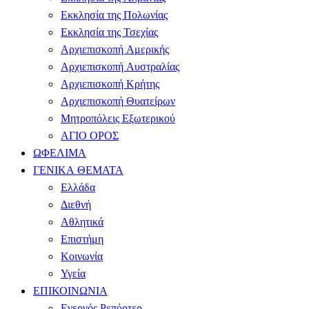
Εκκλησία της Πολωνίας
Εκκλησία της Τσεχίας
Αρχιεπισκοπή Αμερικής
Αρχιεπισκοπή Αυστραλίας
Αρχιεπισκοπή Κρήτης
Αρχιεπισκοπή Θυατείρων
Μητροπόλεις Εξωτερικού
ΑΓΙΟ ΟΡΟΣ
ΩΦΕΛΙΜΑ
ΓΕΝΙΚΑ ΘΕΜΑΤΑ
Ελλάδα
Διεθνή
Αθλητικά
Επιστήμη
Κοινωνία
Υγεία
ΕΠΙΚΟΙΝΩΝΙΑ
Ενεργός Ρεπόρτερ