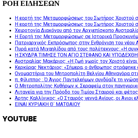
ΡΟΗ ΕΙΔΗΣΕΩΝ
Η εορτή της Μεταμορφώσεως του Σωτήρος Χριστού σ
Η εορτή της Μεταμορφώσεως του Σωτήρος Χριστού σ
Χειροτονία Διακόνου από τον Αρχιεπίσκοπο Αυστραλί
Η Εορτή της Μεταμορφώσεως σε Ιστορικά Προσκυνήμ
Πατριαρχικός Εκπρόσωπος στην Ενθρόνιση του νέου 
Πυρά κατά Μιχαηλίδου από τους πολύτεκνους: «Η συγκ
Η ΣΚΥΔΡΑ ΤΙΜΗΣΕ ΤΟΝ ΑΓΙΟ ΣΤΕΦΑΝΟ ΚΑΙ ΥΠΟΔΕΧΘΗ
Αυστραλίας Μακάριος: «Η ζωή χωρίς τον Χριστό είναι 
Κερκύρας Νεκτάριος: «Σήμερα, ο άνθρωπος στράφηκε σ
Ονομαστήρια του Μητροπολίτη Βελγίου Αθηναγόρα στ
π. Φίλιππος : Ό Άγιος Παντελεήμων συνδύαζε τη γνώση 
Ο Μητροπολίτης Κυθήρων κ. Σεραφείμ στον πανηγυρικ
Λιτανεία για την Πρόοδο του Τιμίου Σταυρού και φέτο
Άρτης Καλλίνικος: «Ο Σταυρός γεννά Αγίους, οι Άγιοι 
ΕΙΝΑΙ ΚΥΡΙΑΚΗ Θ΄ ΜΑΤΘΑΙΟΥ
YOUTUBE