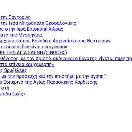
την Σαντορίνη
την Ιερά Μητρόπολη Θεσσαλονίκης
ας στην Ιερά Επισκοπή Χώρας
ατα της Μεσσηνίας.
Αρχιεπισκόπου Καναδά ο Αρχιεπίσκοπος Θυατείρων
ατοίκηση δεν είναι οικογένεια»
ΚΕ ΤΗΝ ΑΓΙΑ ΕΛΕΝΗ (ΣΙΝΩΠΗΣ)
θάνατος· με τον Χριστό, ακόμη και ο θάνατος γίνεται πύλη π
τα επίγεια και χαμερπή»
ις Βρυξέλλες
με την προσευχή και την επιστήμη με την αγάπη.”
ό Εσπερινό της Αγίας Παρασκευής Καρδίτσης
ς στη
ελπίδα ζωής»