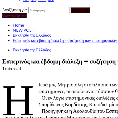
Αναζήτηση για:
Watch Online
Home
NEW POST
Εκκλησία της Ελλάδος
Εσπερινός και έβδομη διάλεξη – συζήτηση των επιστημονικών 
Εκκλησία της Ελλάδος
Εσπερινός και έβδομη διάλεξη – συζήτηση
1 min read
Η
Ιερά μας Μητρόπολη στο πλαίσιο των 
επιστήμονες, οι οποίοι αναπτύσσουν 
Οι εν λόγω επιστημονικές διαλέξεις 
Σπυρίδωνος Καρδίτσης, Καποδιστρίου
Προηγήθηκε η Ακολουθία του Εσπεριν
Πρωτοσύγκελος της Ιεράς μας Μητροπόλεως. Παρέστη 