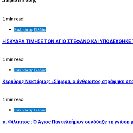
Διαβάστε επίσης
1 min read
Εκκλησία της Ελλάδος
Η ΣΚΥΔΡΑ ΤΙΜΗΣΕ ΤΟΝ ΑΓΙΟ ΣΤΕΦΑΝΟ ΚΑΙ ΥΠΟΔΕΧΘΗΚΕ Τ
1 min read
Εκκλησία της Ελλάδος
Κερκύρας Νεκτάριος: «Σήμερα, ο άνθρωπος στράφηκε στα
1 min read
Εκκλησία της Ελλάδος
π. Φίλιππος : Ό Άγιος Παντελεήμων συνδύαζε τη γνώση μ