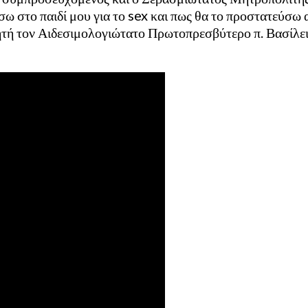
ω στο παιδί μου για το sex και πως θα το προστατεύσω
ητή τον Αιδεσιμολογιώτατο Πρωτοπρεσβύτερο π. Βασίλε