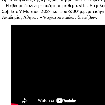
Η έβδομη διάλεξη – συζήτηση με θέμα: «Πως θα μιλήσ
Σάββατο 9 Μαρτίου 2024 και ώρα 6:30′ μ.μ. με εισηγ
Ακαδημίας Αθηνών – Ψυχίατρο παιδιών & εφήβων.