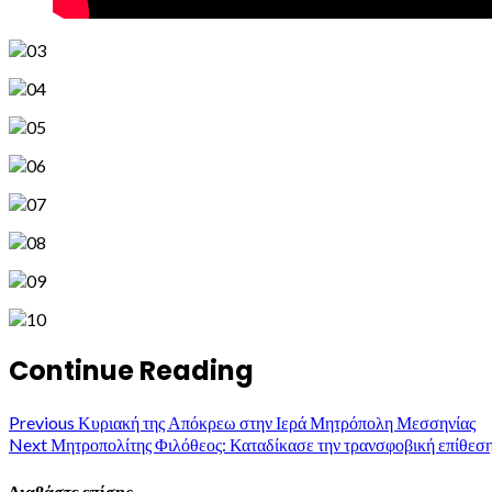
Continue Reading
Previous
Κυριακή της Απόκρεω στην Ιερά Μητρόπολη Μεσσηνίας
Next
Μητροπολίτης Φιλόθεος: Καταδίκασε την τρανσφοβική επίθεσ