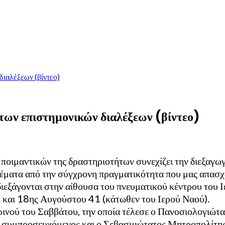
διαλέξεων (βίντεο)
 των επιστημονικών διαλέξεων (βίντεο)
ποιμαντικών της δραστηριοτήτων συνεχίζει την διεξαγωγ
θέματα από την σύγχρονη πραγματικότητα που μας απασχ
διεξάγονται στην αίθουσα του πνευματικού κέντρου του
 και 18ης Αυγούστου 41 (κάτωθεν του Ιερού Ναού).
ού του Σαββάτου, την οποία τέλεσε ο Πανοσιολογιώτα
συμπροσευχόμενος και ο Σεβασμιώτατος Μητροπολίτης 