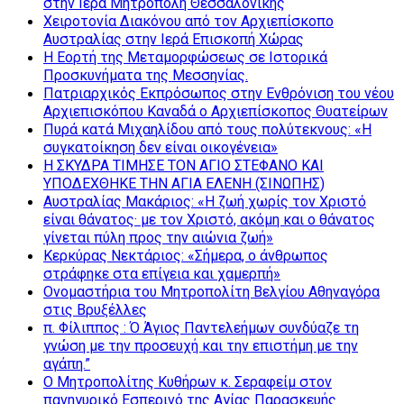
στην Ιερά Μητρόπολη Θεσσαλονίκης
Χειροτονία Διακόνου από τον Αρχιεπίσκοπο
Αυστραλίας στην Ιερά Επισκοπή Χώρας
Η Εορτή της Μεταμορφώσεως σε Ιστορικά
Προσκυνήματα της Μεσσηνίας.
Πατριαρχικός Εκπρόσωπος στην Ενθρόνιση του νέου
Αρχιεπισκόπου Καναδά ο Αρχιεπίσκοπος Θυατείρων
Πυρά κατά Μιχαηλίδου από τους πολύτεκνους: «Η
συγκατοίκηση δεν είναι οικογένεια»
Η ΣΚΥΔΡΑ ΤΙΜΗΣΕ ΤΟΝ ΑΓΙΟ ΣΤΕΦΑΝΟ ΚΑΙ
ΥΠΟΔΕΧΘΗΚΕ ΤΗΝ ΑΓΙΑ ΕΛΕΝΗ (ΣΙΝΩΠΗΣ)
Αυστραλίας Μακάριος: «Η ζωή χωρίς τον Χριστό
είναι θάνατος· με τον Χριστό, ακόμη και ο θάνατος
γίνεται πύλη προς την αιώνια ζωή»
Κερκύρας Νεκτάριος: «Σήμερα, ο άνθρωπος
στράφηκε στα επίγεια και χαμερπή»
Ονομαστήρια του Μητροπολίτη Βελγίου Αθηναγόρα
στις Βρυξέλλες
π. Φίλιππος : Ό Άγιος Παντελεήμων συνδύαζε τη
γνώση με την προσευχή και την επιστήμη με την
αγάπη.”
Ο Μητροπολίτης Κυθήρων κ. Σεραφείμ στον
πανηγυρικό Εσπερινό της Αγίας Παρασκευής