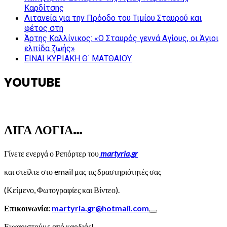
Καρδίτσης
Λιτανεία για την Πρόοδο του Τιμίου Σταυρού και
φέτος στη
Άρτης Καλλίνικος: «Ο Σταυρός γεννά Αγίους, οι Άγιοι
ελπίδα ζωής»
ΕΙΝΑΙ ΚΥΡΙΑΚΗ Θ΄ ΜΑΤΘΑΙΟΥ
YOUTUBE
ΛΙΓΑ ΛΟΓΙΑ…
Γίνετε ενεργά ο Ρεπόρτερ του
martyria.gr
και στείλτε στο email μας τις δραστηριότητές σας
(Κείμενο, Φωτογραφίες και Βίντεο).
Επικοινωνία:
martyria.gr@hotmail.com
Ευχαριστούμε από καρδιάς!