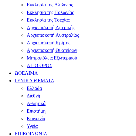
Εκκλησία της Αλβανίας
Εκκλησία της Πολωνίας
Εκκλησία της Τσεχίας
Αρχιεπισκοπή Αμερικής
Αρχιεπισκοπή Αυστραλίας
Αρχιεπισκοπή Κρήτης
Αρχιεπισκοπή Θυατείρων
Μητροπόλεις Εξωτερικού
ΑΓΙΟ ΟΡΟΣ
ΩΦΕΛΙΜΑ
ΓΕΝΙΚΑ ΘΕΜΑΤΑ
Ελλάδα
Διεθνή
Αθλητικά
Επιστήμη
Κοινωνία
Υγεία
ΕΠΙΚΟΙΝΩΝΙΑ