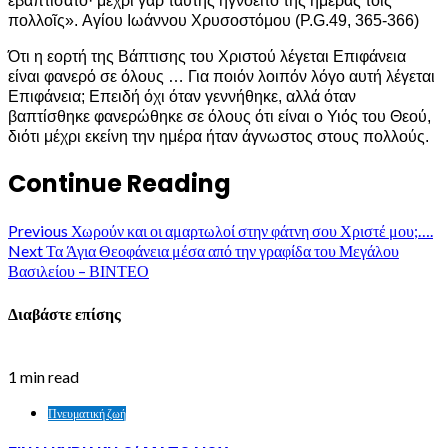
ἐβαπτίσατο· μέχρι γὰρ ταύτης ἠγνοεῖτο τῆς ἡμέρας τοῖς
πολλοῖς». Αγίου Ιωάννου Χρυσοστόμου (P.G.49, 365-366)
Ότι η εορτή της Βάπτισης του Χριστού λέγεται Επιφάνεια
είναι φανερό σε όλους … Για ποιόν λοιπόν λόγο αυτή λέγεται
Επιφάνεια; Επειδή όχι όταν γεννήθηκε, αλλά όταν
βαπτίσθηκε φανερώθηκε σε όλους ότι είναι ο Υιός του Θεού,
διότι μέχρι εκείνη την ημέρα ήταν άγνωστος στους πολλούς.
Continue Reading
Previous
Χωρούν και οι αμαρτωλοί στην φάτνη σου Χριστέ μου;….
Next
Τα Άγια Θεοφάνεια μέσα από την γραφίδα του Μεγάλου
Βασιλείου – ΒΙΝΤΕΟ
Διαβάστε επίσης
1 min read
Πνευματική ζωή