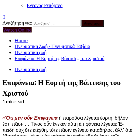
Ενεργός Ρεπόρτερ
Αναζήτηση για:
Watch Online
Home
Πνευματική Ζωή - Πνευματικά Ταξίδια
Πνευματική ζωή
Επιφάνεια: Η Εορτή της Βάπτισης του Χριστού
Πνευματική ζωή
Επιφάνεια: Η Εορτή της Βάπτισης του
Χριστού
1 min read
«Ὅτι μὲν οὖν Ἐπιφάνεια
ἡ παροῦσα λέγεται ἑορτὴ, δῆλόν
ἐστι πᾶσι· … Τίνος οὖν ἕνεκεν αὕτη ἐπιφάνεια λέγεται; Ἐ­
πειδὴ οὐχ ὅτε ἐτέχθη, τότε πᾶσιν ἐγένετο κατάδηλος, ἀλλ᾽ ὅτε