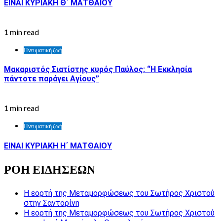
ΕΙΝΑΙ ΚΥΡΙΑΚΗ Θ΄ ΜΑΤΘΑΙΟΥ
1 min read
Πνευματική ζωή
Μακαριστός Σιατίστης κυρός Παύλος: “Η Εκκλησία
πάντοτε παράγει Αγίους”
1 min read
Πνευματική ζωή
ΕΙΝΑΙ ΚΥΡΙΑΚΗ Η΄ ΜΑΤΘΑΙΟΥ
ΡΟΗ ΕΙΔΗΣΕΩΝ
Η εορτή της Μεταμορφώσεως του Σωτήρος Χριστού
στην Σαντορίνη
Η εορτή της Μεταμορφώσεως του Σωτήρος Χριστού