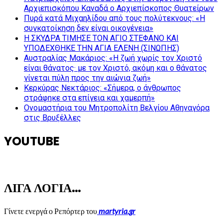
Αρχιεπισκόπου Καναδά ο Αρχιεπίσκοπος Θυατείρων
Πυρά κατά Μιχαηλίδου από τους πολύτεκνους: «Η
συγκατοίκηση δεν είναι οικογένεια»
Η ΣΚΥΔΡΑ ΤΙΜΗΣΕ ΤΟΝ ΑΓΙΟ ΣΤΕΦΑΝΟ ΚΑΙ
ΥΠΟΔΕΧΘΗΚΕ ΤΗΝ ΑΓΙΑ ΕΛΕΝΗ (ΣΙΝΩΠΗΣ)
Αυστραλίας Μακάριος: «Η ζωή χωρίς τον Χριστό
είναι θάνατος· με τον Χριστό, ακόμη και ο θάνατος
γίνεται πύλη προς την αιώνια ζωή»
Κερκύρας Νεκτάριος: «Σήμερα, ο άνθρωπος
στράφηκε στα επίγεια και χαμερπή»
Ονομαστήρια του Μητροπολίτη Βελγίου Αθηναγόρα
στις Βρυξέλλες
YOUTUBE
ΛΙΓΑ ΛΟΓΙΑ…
Γίνετε ενεργά ο Ρεπόρτερ του
martyria.gr