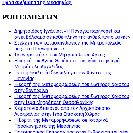
Προσκυνήματα της Μεσσηνίας.
ΡΟΗ ΕΙΔΗΣΕΩΝ
Δημητριάδος Ιγνάτιος: «Η Παναγία παρηγορεί και
δίνει βάλσαμο σε κάθε πληγή της ανθρώπινης ψυχής»
Στελέχη των κατασκηνώσεων της Μητροπόλεώς
μας στα Πριγκηπόνησα
Τα ονομαστήρια του Μητροπολίτου Άρτης
Η εορτή του Αγίου Θεοδοσίου του νέου στην Ιερά
Μητρόπολη Αργολίδος
Γιατί η Εκκλησία δεν μιλά για τον θάνατο της
Παναγίας;
Η εορτή της Μεταμορφώσεως του Σωτήρος Χριστού
στην Σαντορίνη
Η εορτή της Μεταμορφώσεως του Σωτήρος Χριστού
στην Ιερά Μητρόπολη Θεσσαλονίκης
Χειροτονία Διακόνου από τον Αρχιεπίσκοπο
Αυστραλίας στην Ιερά Επισκοπή Χώρας
Η Εορτή της Μεταμορφώσεως σε Ιστορικά
Προσκυνήματα της Μεσσηνίας.
Πατριαρχικός Εκπρόσωπος στην Ενθρόνιση του νέου