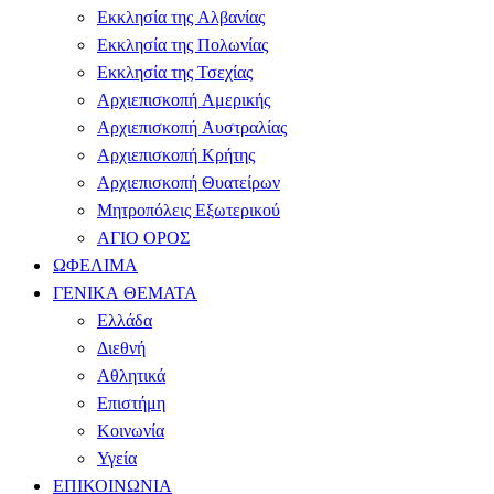
Εκκλησία της Αλβανίας
Εκκλησία της Πολωνίας
Εκκλησία της Τσεχίας
Αρχιεπισκοπή Αμερικής
Αρχιεπισκοπή Αυστραλίας
Αρχιεπισκοπή Κρήτης
Αρχιεπισκοπή Θυατείρων
Μητροπόλεις Εξωτερικού
ΑΓΙΟ ΟΡΟΣ
ΩΦΕΛΙΜΑ
ΓΕΝΙΚΑ ΘΕΜΑΤΑ
Ελλάδα
Διεθνή
Αθλητικά
Επιστήμη
Κοινωνία
Υγεία
ΕΠΙΚΟΙΝΩΝΙΑ