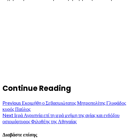
Continue Reading
Previous
Εκοιμήθη ο Σεβασμιώτατος Μητροπολίτης Γλυφάδος
κυρός Παύλος
Next
Ιερά Αγρυπνία επί τη ιερά μνήμη της αγίας και ενδόξου
οσιομάρτυρος Φιλοθέης της Αθηναίας
Διαβάστε επίσης