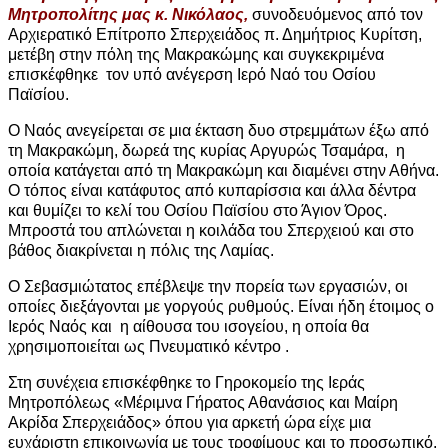
Μητροπολίτης μας κ. Νικόλαος,
συνοδευόμενος από τον
Αρχιερατικό Επίτροπο Σπερχειάδος π. Δημήτριος Κυρίτση,
μετέβη στην πόλη της Μακρακώμης και συγκεκριμένα
επισκέφθηκε τον υπό ανέγερση Ιερό Ναό του Οσίου
Παϊσίου.
Ο Ναός ανεγείρεται σε μια έκταση δυο στρεμμάτων έξω από
τη Μακρακώμη, δωρεά της κυρίας Αργυρώς Τσαμάρα, η
οποία κατάγεται από τη Μακρακώμη και διαμένει στην Αθήνα.
Ο τόπος είναι κατάφυτος από κυπαρίσσια και άλλα δέντρα
και θυμίζει το κελί του Οσίου Παϊσίου στο Άγιον Όρος.
Μπροστά του απλώνεται η κοιλάδα του Σπερχειού και στο
βάθος διακρίνεται η πόλις της Λαμίας.
Ο Σεβασμιώτατος επέβλεψε την πορεία των εργασιών, οι
οποίες διεξάγονται με γοργούς ρυθμούς. Είναι ήδη έτοιμος ο
Ιερός Ναός και η αίθουσα του ισογείου, η οποία θα
χρησιμοποιείται ως Πνευματικό κέντρο .
Στη συνέχεια επισκέφθηκε το Γηροκομείο της Ιεράς
Μητροπόλεως «Μέριμνα Γήρατος Αθανάσιος και Μαίρη
Ακρίδα Σπερχειάδος» όπου για αρκετή ώρα είχε μια
ευχάριστη επικοινωνία με τους τροφίμους και το προσωπικό.