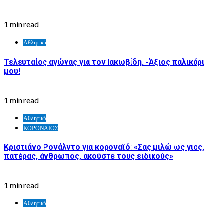
1 min read
Αθλητικά
Τελευταίος αγώνας για τον Ιακωβίδη. -Άξιος παλικάρι
μου!
1 min read
Αθλητικά
ΚΟΡΟΝΑΪΟΣ
Κριστιάνο Ρονάλντο για κοροναϊό: «Σας μιλώ ως γιος,
πατέρας, άνθρωπος, ακούστε τους ειδικούς»
1 min read
Αθλητικά