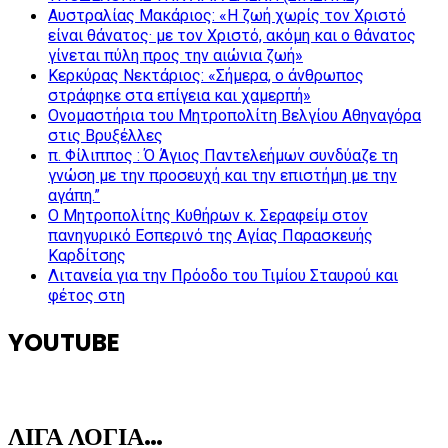
Αυστραλίας Μακάριος: «Η ζωή χωρίς τον Χριστό
είναι θάνατος· με τον Χριστό, ακόμη και ο θάνατος
γίνεται πύλη προς την αιώνια ζωή»
Κερκύρας Νεκτάριος: «Σήμερα, ο άνθρωπος
στράφηκε στα επίγεια και χαμερπή»
Ονομαστήρια του Μητροπολίτη Βελγίου Αθηναγόρα
στις Βρυξέλλες
π. Φίλιππος : Ό Άγιος Παντελεήμων συνδύαζε τη
γνώση με την προσευχή και την επιστήμη με την
αγάπη.”
Ο Μητροπολίτης Κυθήρων κ. Σεραφείμ στον
πανηγυρικό Εσπερινό της Αγίας Παρασκευής
Καρδίτσης
Λιτανεία για την Πρόοδο του Τιμίου Σταυρού και
φέτος στη
YOUTUBE
ΛΙΓΑ ΛΟΓΙΑ…