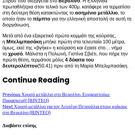
Στίβου που διεξάγεται στο
Βερολίνο
. Η Ελληνίδα
πρωταθλήτρια στον τελικό των 400μ. κατάφερε να τερματίσει
στη δεύτερη θέση κατακτώντας το
ασημένιο
μετάλλιο
, το
οποίο ήταν το
πέμπτο
για την ελληνική αποστολή σε αυτή τη
διοργάνωση.
Μετά από ένα εξαιρετικό πρώτο κομμάτι της κούρσας,
η
Μπελιμπασάκη
μπήκε πρώτη στα τελευταία 100 μέτρα,
όμως, εκεί της «βγήκε» η κούραση και έχασε στο… νήμα
το
χρυσό
. Μάλιστα η Πολωνή, Γιστίνα Σβιέτι, που πήρε την
πρώτη θέση, τερμάτισε μόλις
4 δέκατα του
δευτερολέπτου
(50.41) πριν από τη Μαρία Μπελιμπασάκη.
Continue Reading
Previous
Χρυσό μετάλλιο στο Βερολίνο. Ευχαριστούμε
Παρασκευή! (ΒΙΝΤΕΟ)
Next
Χρυσό μετάλλιο για τον Λευτέρη Πετρούλια στους κρίκους
στο Βερολίνο (ΒΙΝΤΕΟ)
Διαβάστε επίσης