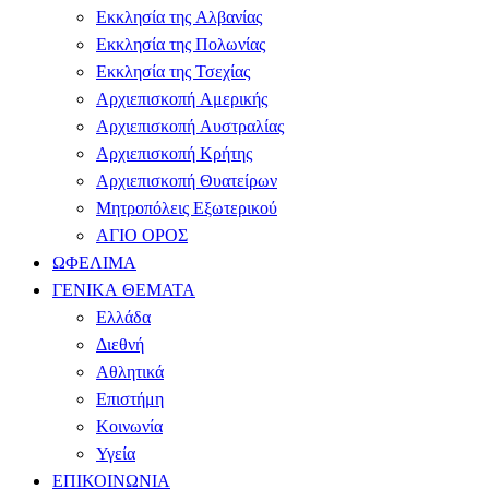
Εκκλησία της Αλβανίας
Εκκλησία της Πολωνίας
Εκκλησία της Τσεχίας
Αρχιεπισκοπή Αμερικής
Αρχιεπισκοπή Αυστραλίας
Αρχιεπισκοπή Κρήτης
Αρχιεπισκοπή Θυατείρων
Μητροπόλεις Εξωτερικού
ΑΓΙΟ ΟΡΟΣ
ΩΦΕΛΙΜΑ
ΓΕΝΙΚΑ ΘΕΜΑΤΑ
Ελλάδα
Διεθνή
Αθλητικά
Επιστήμη
Κοινωνία
Υγεία
ΕΠΙΚΟΙΝΩΝΙΑ