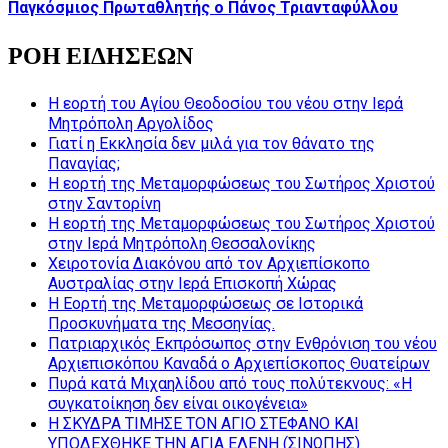
Παγκόσμιος Πρωταθλητής ο Πάνος Τριανταφύλλου
ΡΟΗ ΕΙΔΗΣΕΩΝ
Η εορτή του Αγίου Θεοδοσίου του νέου στην Ιερά
Μητρόπολη Αργολίδος
Γιατί η Εκκλησία δεν μιλά για τον θάνατο της
Παναγίας;
Η εορτή της Μεταμορφώσεως του Σωτήρος Χριστού
στην Σαντορίνη
Η εορτή της Μεταμορφώσεως του Σωτήρος Χριστού
στην Ιερά Μητρόπολη Θεσσαλονίκης
Χειροτονία Διακόνου από τον Αρχιεπίσκοπο
Αυστραλίας στην Ιερά Επισκοπή Χώρας
Η Εορτή της Μεταμορφώσεως σε Ιστορικά
Προσκυνήματα της Μεσσηνίας.
Πατριαρχικός Εκπρόσωπος στην Ενθρόνιση του νέου
Αρχιεπισκόπου Καναδά ο Αρχιεπίσκοπος Θυατείρων
Πυρά κατά Μιχαηλίδου από τους πολύτεκνους: «Η
συγκατοίκηση δεν είναι οικογένεια»
Η ΣΚΥΔΡΑ ΤΙΜΗΣΕ ΤΟΝ ΑΓΙΟ ΣΤΕΦΑΝΟ ΚΑΙ
ΥΠΟΔΕΧΘΗΚΕ ΤΗΝ ΑΓΙΑ ΕΛΕΝΗ (ΣΙΝΩΠΗΣ)