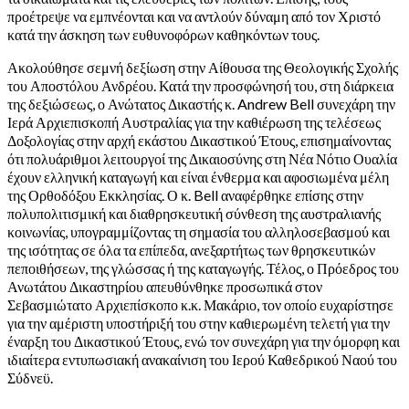
προέτρεψε να εμπνέονται και να αντλούν δύναμη από τον Χριστό
κατά την άσκηση των ευθυνοφόρων καθηκόντων τους.
Ακολούθησε σεμνή δεξίωση στην Αίθουσα της Θεολογικής Σχολής
του Αποστόλου Ανδρέου. Κατά την προσφώνησή του, στη διάρκεια
της δεξιώσεως, ο Ανώτατος Δικαστής κ. Andrew Bell συνεχάρη την
Ιερά Αρχιεπισκοπή Αυστραλίας για την καθιέρωση της τελέσεως
Δοξολογίας στην αρχή εκάστου Δικαστικού Έτους, επισημαίνοντας
ότι πολυάριθμοι λειτουργοί της Δικαιοσύνης στη Νέα Νότιο Ουαλία
έχουν ελληνική καταγωγή και είναι ένθερμα και αφοσιωμένα μέλη
της Ορθοδόξου Εκκλησίας. Ο κ. Bell αναφέρθηκε επίσης στην
πολυπολιτισμική και διαθρησκευτική σύνθεση της αυστραλιανής
κοινωνίας, υπογραμμίζοντας τη σημασία του αλληλοσεβασμού και
της ισότητας σε όλα τα επίπεδα, ανεξαρτήτως των θρησκευτικών
πεποιθήσεων, της γλώσσας ή της καταγωγής. Τέλος, ο Πρόεδρος του
Ανωτάτου Δικαστηρίου απευθύνθηκε προσωπικά στον
Σεβασμιώτατο Αρχιεπίσκοπο κ.κ. Μακάριο, τον οποίο ευχαρίστησε
για την αμέριστη υποστήριξή του στην καθιερωμένη τελετή για την
έναρξη του Δικαστικού Έτους, ενώ τον συνεχάρη για την όμορφη και
ιδιαίτερα εντυπωσιακή ανακαίνιση του Ιερού Καθεδρικού Ναού του
Σύδνεϋ.