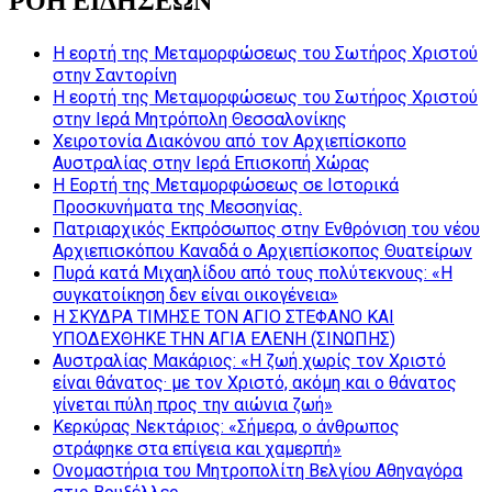
ΡΟΗ ΕΙΔΗΣΕΩΝ
Η εορτή της Μεταμορφώσεως του Σωτήρος Χριστού
στην Σαντορίνη
Η εορτή της Μεταμορφώσεως του Σωτήρος Χριστού
στην Ιερά Μητρόπολη Θεσσαλονίκης
Χειροτονία Διακόνου από τον Αρχιεπίσκοπο
Αυστραλίας στην Ιερά Επισκοπή Χώρας
Η Εορτή της Μεταμορφώσεως σε Ιστορικά
Προσκυνήματα της Μεσσηνίας.
Πατριαρχικός Εκπρόσωπος στην Ενθρόνιση του νέου
Αρχιεπισκόπου Καναδά ο Αρχιεπίσκοπος Θυατείρων
Πυρά κατά Μιχαηλίδου από τους πολύτεκνους: «Η
συγκατοίκηση δεν είναι οικογένεια»
Η ΣΚΥΔΡΑ ΤΙΜΗΣΕ ΤΟΝ ΑΓΙΟ ΣΤΕΦΑΝΟ ΚΑΙ
ΥΠΟΔΕΧΘΗΚΕ ΤΗΝ ΑΓΙΑ ΕΛΕΝΗ (ΣΙΝΩΠΗΣ)
Αυστραλίας Μακάριος: «Η ζωή χωρίς τον Χριστό
είναι θάνατος· με τον Χριστό, ακόμη και ο θάνατος
γίνεται πύλη προς την αιώνια ζωή»
Κερκύρας Νεκτάριος: «Σήμερα, ο άνθρωπος
στράφηκε στα επίγεια και χαμερπή»
Ονομαστήρια του Μητροπολίτη Βελγίου Αθηναγόρα