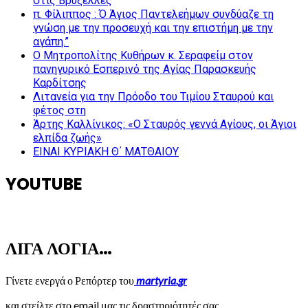
στις Βρυξέλλες
π. Φίλιππος : Ό Άγιος Παντελεήμων συνδύαζε τη
γνώση με την προσευχή και την επιστήμη με την
αγάπη.”
Ο Μητροπολίτης Κυθήρων κ. Σεραφείμ στον
πανηγυρικό Εσπερινό της Αγίας Παρασκευής
Καρδίτσης
Λιτανεία για την Πρόοδο του Τιμίου Σταυρού και
φέτος στη
Άρτης Καλλίνικος: «Ο Σταυρός γεννά Αγίους, οι Άγιοι
ελπίδα ζωής»
ΕΙΝΑΙ ΚΥΡΙΑΚΗ Θ΄ ΜΑΤΘΑΙΟΥ
YOUTUBE
ΛΙΓΑ ΛΟΓΙΑ…
Γίνετε ενεργά ο Ρεπόρτερ του
martyria.gr
και στείλτε στο email μας τις δραστηριότητές σας