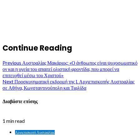
Continue Reading
Previous
Αυστραλίας Μακάριος: «Ο άνθρωπος είναι ψυχοσωματικό
ον και η υγεία του απαιτεί ολιστική φροντίδα, που μπορεί να
επιτευχθεί μέσω του Χριστού»
Next
Προσκυνηματική εκδρομή της Ι. Αρχιεπισκοπής Αυστραλίας
σε Αθήνα, Κωνσταντινούπολη και Τιφλίδα
Διαβάστε επίσης
1 min read
Αρχιεπισκοπή Αυστραλίας