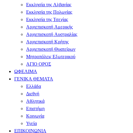
Εκκλησία της Αλβανίας
Εκκλησία της Πολωνίας
Εκκλησία της Τσεχίας
Αρχιεπισκοπή Αμερικής
Αρχιεπισκοπή Αυστραλίας
Αρχιεπισκοπή Κρήτης
Αρχιεπισκοπή Θυατείρων
Μητροπόλεις Εξωτερικού
ΑΓΙΟ ΟΡΟΣ
ΩΦΕΛΙΜΑ
ΓΕΝΙΚΑ ΘΕΜΑΤΑ
Ελλάδα
Διεθνή
Αθλητικά
Επιστήμη
Κοινωνία
Υγεία
ΕΠΙΚΟΙΝΩΝΙΑ