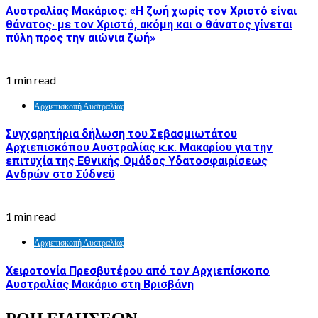
Αυστραλίας Μακάριος: «Η ζωή χωρίς τον Χριστό είναι
θάνατος· με τον Χριστό, ακόμη και ο θάνατος γίνεται
πύλη προς την αιώνια ζωή»
1 min read
Αρχιεπισκοπή Αυστραλίας
Συγχαρητήρια δήλωση του Σεβασμιωτάτου
Αρχιεπισκόπου Αυστραλίας κ.κ. Μακαρίου για την
επιτυχία της Εθνικής Ομάδος Υδατοσφαιρίσεως
Ανδρών στο Σύδνεϋ
1 min read
Αρχιεπισκοπή Αυστραλίας
Χειροτονία Πρεσβυτέρου από τον Αρχιεπίσκοπο
Αυστραλίας Μακάριο στη Βρισβάνη