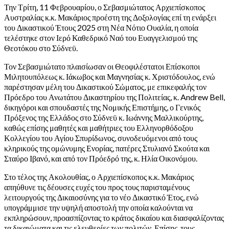
Την Τρίτη, 11 Φεβρουαρίου, ο Σεβασμιώτατος Αρχιεπίσκοπος
Αυστραλίας κ.κ. Μακάριος προέστη της Δοξολογίας επί τη ενάρξει
του Δικαστικού Έτους 2025 στη Νέα Νότιο Ουαλία, η οποία
τελέστηκε στον Ιερό Καθεδρικό Ναό του Ευαγγελισμού της
Θεοτόκου στο Σύδνεϋ.
Τον Σεβασμιώτατο πλαισίωσαν οι Θεοφιλέστατοι Επίσκοποι
Μιλητουπόλεως κ. Ιάκωβος και Μαγνησίας κ. Χριστόδουλος, ενώ
παρέστησαν μέλη του Δικαστικού Σώματος, με επικεφαλής τον
Πρόεδρο του Ανωτάτου Δικαστηρίου της Πολιτείας, κ. Andrew Bell,
δικηγόροι και σπουδαστές της Νομικής Επιστήμης, ο Γενικός
Πρόξενος της Ελλάδος στο Σύδνεϋ κ. Ιωάννης Μαλλικούρτης,
καθώς επίσης μαθητές και μαθήτριες του Ελληνορθόδοξου
Κολλεγίου του Αγίου Σπυρίδωνος, συνοδευόμενοι από τους
κληρικούς της ομώνυμης Ενορίας, πατέρες Στυλιανό Σκούτα και
Σταύρο Ιβανό, και από τον Πρόεδρό της, κ. Ηλία Οικονόμου.
Στο τέλος της Ακολουθίας, ο Αρχιεπίσκοπος κ.κ. Μακάριος
απηύθυνε τις δέουσες ευχές του προς τους παρισταμένους
λειτουργούς της Δικαιοσύνης για το νέο Δικαστικό Έτος, ενώ
υπογράμμισε την υψηλή αποστολή την οποία καλούνται να
εκπληρώσουν, προασπίζοντας το κράτος δικαίου και διασφαλίζοντας
τα δικαιώματα και τις ελευθερίες των πολιτών. Επίσης, τους