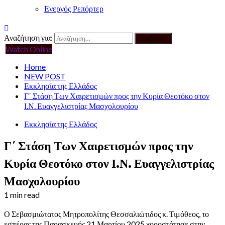
Ενεργός Ρεπόρτερ
Αναζήτηση για:
Watch Online
Home
NEW POST
Εκκλησία της Ελλάδος
Γ΄ Στάση Των Χαιρετισμών προς την Κυρία Θεοτόκο στον
Ι.Ν. Ευαγγελιστρίας Μασχολουρίου
Εκκλησία της Ελλάδος
Γ΄ Στάση Των Χαιρετισμών προς την
Κυρία Θεοτόκο στον Ι.Ν. Ευαγγελιστρίας
Μασχολουρίου
1 min read
Ο Σεβασμιώτατος Μητροπολίτης Θεσσαλιώτιδος κ. Τιμόθεος, το
εσπέρας της Παρασκευής 21 Μαρτίου 2025 χοροστάτησε στην