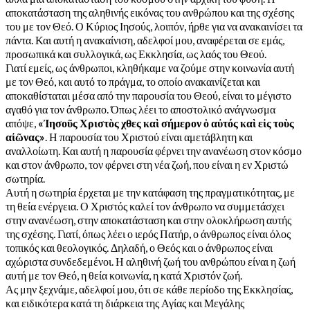
αποκατάσταση της αληθινής εικόνας του ανθρώπου και της σχέσης
του με τον Θεό. Ο Κύριος Ιησούς, λοιπόν, ήρθε για να ανακαινίσει τα
πάντα. Και αυτή η ανακαίνιση, αδελφοί μου, αναφέρεται σε εμάς,
προσωπικά και συλλογικά, ως Εκκλησία, ως λαός του Θεού.
Γιατί εμείς, ως άνθρωποι, κληθήκαμε να ζούμε στην κοινωνία αυτή
με τον Θεό, και αυτό το πράγμα, το οποίο ανακαινίζεται και
αποκαθίσταται μέσα από την παρουσία του Θεού, είναι το μέγιστο
αγαθό για τον άνθρωπο. Όπως λέει το αποστολικό ανάγνωσμα
απόψε,
«Ἰησοῦς Χριστὸς χθες καὶ σήμερον ὁ αὐτός καὶ εἰς τοὺς
αἰῶνας»
. Η παρουσία του Χριστού είναι αμετάβλητη και
αναλλοίωτη. Και αυτή η παρουσία φέρνει την ανανέωση στον κόσμο
και στον άνθρωπο, τον φέρνει στη νέα ζωή, που είναι η εν Χριστώ
σωτηρία.
Αυτή η σωτηρία έρχεται με την κατάφαση της πραγματικότητας, με
τη θεία ενέργεια. Ο Χριστός καλεί τον άνθρωπο να συμμετάσχει
στην ανανέωση, στην αποκατάσταση και στην ολοκλήρωση αυτής
της σχέσης. Γιατί, όπως λέει ο ιερός Πατήρ, ο άνθρωπος είναι όλος
τοπικός και θεολογικός. Δηλαδή, ο Θεός και ο άνθρωπος είναι
αχώριστα συνδεδεμένοι. Η αληθινή ζωή του ανθρώπου είναι η ζωή
αυτή με τον Θεό, η θεία κοινωνία, η κατά Χριστόν ζωή.
Ας μην ξεχνάμε, αδελφοί μου, ότι σε κάθε περίοδο της Εκκλησίας,
και ειδικότερα κατά τη διάρκεια της Αγίας και Μεγάλης