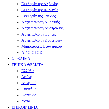
Εκκλησία της Αλβανίας
Εκκλησία της Πολωνίας
Εκκλησία της Τσεχίας
Αρχιεπισκοπή Αμερικής
Αρχιεπισκοπή Αυστραλίας
Αρχιεπισκοπή Κρήτης
Αρχιεπισκοπή Θυατείρων
Μητροπόλεις Εξωτερικού
ΑΓΙΟ ΟΡΟΣ
ΩΦΕΛΙΜΑ
ΓΕΝΙΚΑ ΘΕΜΑΤΑ
Ελλάδα
Διεθνή
Αθλητικά
Επιστήμη
Κοινωνία
Υγεία
ΕΠΙΚΟΙΝΩΝΙΑ