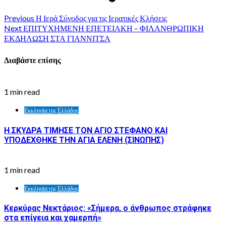
Previous
Η Ιερά Σύνοδος για τις Ιερατικές Κλήσεις
Next
ΕΠΙΤΥΧΗΜΕΝΗ ΕΠΕΤΕΙΑΚΗ – ΦΙΛΑΝΘΡΩΠΙΚΗ
ΕΚΔΗΛΩΣΗ ΣΤΑ ΓΙΑΝΝΙΤΣΑ
Διαβάστε επίσης
1 min read
Εκκλησία της Ελλάδος
Η ΣΚΥΔΡΑ ΤΙΜΗΣΕ ΤΟΝ ΑΓΙΟ ΣΤΕΦΑΝΟ ΚΑΙ
ΥΠΟΔΕΧΘΗΚΕ ΤΗΝ ΑΓΙΑ ΕΛΕΝΗ (ΣΙΝΩΠΗΣ)
1 min read
Εκκλησία της Ελλάδος
Κερκύρας Νεκτάριος: «Σήμερα, ο άνθρωπος στράφηκε
στα επίγεια και χαμερπή»