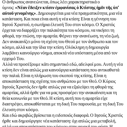
Ο άνθρωπος ανανεώνεται, όπως λέει χαρακτηριστικά ο
ύμνος:
«Νέαν ἔδειξεν κτίσιν ἐμφανίσας ὁ Κτίστης ἡμῖν τῆς ὑπ’
αὐτοῦ γενομένης»
. Δημιουργείται μια νέα πραγματικότητα, μια νέα
κατάσταση. Και ποια είναι αυτή η νέα κτίση; Είναι η γέννηση του
Ιησού Χριστού, η σωτήρια έλευσή Του στον κόσμο. Ο Χριστός
έρχεται να διαρρήξει την παλαιότητα του κόσμου, να νικήσει τη
φθορά, την πτώση, την αμαρτία. Φέρνει την ανανέωση, τη νέα ζωή.
Δεν ανακαινίζει μόνο τη σχέση του Θεού με τον άνθρωπο και τον
κόσμο, αλλά και την ίδια την κτίση. Ολόκληρη η δημιουργία
λαμβάνει καινούργιο νόημα, αποκτά νέα υπόσταση μέσα από τον
ερχομό Του.
Αλλά να προσέξουμε κάτι σημαντικό εδώ, αδελφοί μου. Αυτή η νέα
κτίση δεν είναι απλώς μια καινούργια κατάσταση που αντικαθιστά
την παλιά. Είναι η πλήρωση του σκοπού της κτίσης. Είναι η
αποκατάσταση της σχέσης του ανθρώπου με τον Θεό. Ο Κύριος
Ιησούς Χριστός δεν ήρθε απλώς για να εξαλείψει τη φθορά της
αμαρτίας, αλλά ήρθε για να μας προσφέρει την ανακαίνιση και τη
θεία κοινωνία με τον Θεό. Η κτίση, αυτή που η αμαρτία είχε
διαστρέψει, αποκαθίσταται με τη δική Του παρουσία, με τη δική Του
έλευση στον κόσμο.
Και εδώ ακριβώς βρίσκεται η ειδοποιός διαφορά. Ο Ιησούς Χριστός
ήρθε και δημιούργησε νέα κατάσταση: όχι απλώς μια μεταβολή,
αλλά μια αποκατάσταση του κόσμου στην αρχική του φύση. Η