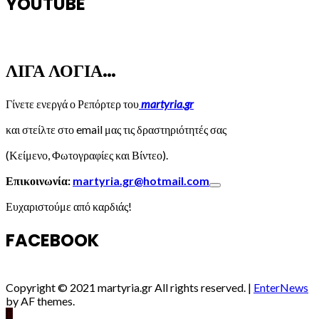
YOUTUBE
ΛΙΓΑ ΛΟΓΙΑ…
Γίνετε ενεργά ο Ρεπόρτερ του
martyria.gr
και στείλτε στο email μας τις δραστηριότητές σας
(Κείμενο, Φωτογραφίες και Βίντεο).
Επικοινωνία:
martyria.gr@hotmail.com
Ευχαριστούμε από καρδιάς!
FACEBOOK
Copyright © 2021 martyria.gr All rights reserved.
|
EnterNews
by AF themes.