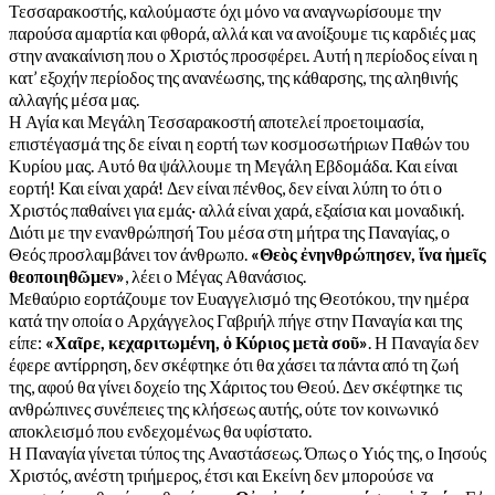
Τεσσαρακοστής, καλούμαστε όχι μόνο να αναγνωρίσουμε την
παρούσα αμαρτία και φθορά, αλλά και να ανοίξουμε τις καρδιές μας
στην ανακαίνιση που ο Χριστός προσφέρει. Αυτή η περίοδος είναι η
κατ’ εξοχήν περίοδος της ανανέωσης, της κάθαρσης, της αληθινής
αλλαγής μέσα μας.
Η Αγία και Μεγάλη Τεσσαρακοστή αποτελεί προετοιμασία,
επιστέγασμά της δε είναι η εορτή των κοσμοσωτήριων Παθών του
Κυρίου μας. Αυτό θα ψάλλουμε τη Μεγάλη Εβδομάδα. Και είναι
εορτή! Και είναι χαρά! Δεν είναι πένθος, δεν είναι λύπη το ότι ο
Χριστός παθαίνει για εμάς· αλλά είναι χαρά, εξαίσια και μοναδική.
Διότι με την ενανθρώπησή Του μέσα στη μήτρα της Παναγίας, ο
Θεός προσλαμβάνει τον άνθρωπο.
«Θεὸς ἐνηνθρώπησεν, ἵνα ἡμεῖς
θεοποιηθῶμεν»
, λέει ο Μέγας Αθανάσιος.
Μεθαύριο εορτάζουμε τον Ευαγγελισμό της Θεοτόκου, την ημέρα
κατά την οποία ο Αρχάγγελος Γαβριήλ πήγε στην Παναγία και της
είπε:
«Χαῖρε, κεχαριτωμένη, ὁ Κύριος μετὰ σοῦ»
. Η Παναγία δεν
έφερε αντίρρηση, δεν σκέφτηκε ότι θα χάσει τα πάντα από τη ζωή
της, αφού θα γίνει δοχείο της Χάριτος του Θεού. Δεν σκέφτηκε τις
ανθρώπινες συνέπειες της κλήσεως αυτής, ούτε τον κοινωνικό
αποκλεισμό που ενδεχομένως θα υφίστατο.
Η Παναγία γίνεται τύπος της Αναστάσεως. Όπως ο Υιός της, ο Ιησούς
Χριστός, ανέστη τριήμερος, έτσι και Εκείνη δεν μπορούσε να