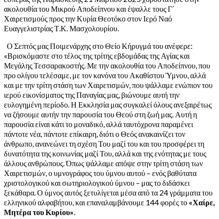
ακολουθία του Μικρού Αποδείπνου και έψαλλε τους Γ΄
Χαιρετισμούς προς την Κυρία Θεοτόκο στον Ιερό Ναό
Ευαγγελιστρίας Τ.Κ. Μασχολουρίου.
Ο Σεπτός μας Ποιμενάρχης στο Θείο Κήρυγμά του ανέφερε:
«Βρισκόμαστε στο τέλος της τρίτης εβδομάδας της Αγίας και
Μεγάλης Τεσσαρακοστής. Με την ακολουθία του Αποδείπνου, που
προ ολίγου τελέσαμε, με τον κανόνα του Ακαθίστου Ύμνου, αλλά
και με την τρίτη στάση των Χαιρετισμών, που ψάλλαμε ενώπιον του
ιερού εικονίσματος της Παναγίας μας, βιώνουμε αυτή την
ευλογημένη περίοδο. Η Εκκλησία μας συγκαλεί όλους ανεξαιρέτως
να ζήσουμε αυτήν την παρουσία του Θεού στη ζωή μας. Αυτή η
παρουσία είναι κάτι το μοναδικό, αλλά ταυτόχρονα παραμένει
πάντοτε νέα, πάντοτε επίκαιρη, διότι ο Θεός ανακαινίζει τον
άνθρωπο, ανανεώνει τη σχέση Του μαζί του και του προσφέρει τη
δυνατότητα της κοινωνίας μαζί Του, αλλά και της ενότητας με τους
άλλους ανθρώπους. Όπως ψάλλαμε απόψε στην τρίτη στάση των
Χαιρετισμών, ο υμνογράφος του ύμνου αυτού – ενός βαθύτατα
χριστολογικού και σωτηριολογικού ύμνου – μας το διδάσκει
ξεκάθαρα. Ο ύμνος αυτός ξετυλίγεται μέσα από τα 24 γράμματα του
ελληνικού αλφαβήτου, και επαναλαμβάνουμε 144 φορές το
«Χαίρε,
Μητέρα του Κυρίου»
.