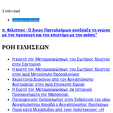
1 min read
Εκκλησία της Ελλάδος
π. Φίλιππος : Ό Άγιος Παντελεήμων συνδύαζε τη γνώση
με την προσευχή και την επιστήμη με την αγάπη.”
ΡΟΗ ΕΙΔΗΣΕΩΝ
Η εορτή της Μεταμορφώσεως του Σωτήρος Χριστού
στην Σαντορίνη
Η εορτή της Μεταμορφώσεως του Σωτήρος Χριστού
στην Ιερά Μητρόπολη Θεσσαλονίκης
Χειροτονία Διακόνου από τον Αρχιεπίσκοπο
Αυστραλίας στην Ιερά Επισκοπή Χώρας
Η Εορτή της Μεταμορφώσεως σε Ιστορικά
Προσκυνήματα της Μεσσηνίας.
Πατριαρχικός Εκπρόσωπος στην Ενθρόνιση του νέου
Αρχιεπισκόπου Καναδά ο Αρχιεπίσκοπος Θυατείρων
Πυρά κατά Μιχαηλίδου από τους πολύτεκνους: «Η