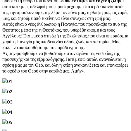
υποστεί τη φθορά του θανάτου. «
Οὐκ ἐν τάφῳ κατέσχεν ἡ ζωή»
. Γι’
αυτό και εμείς, αδελφοί μου, προστρέχουμε στα ιερά εικονίσματά
της, την προσκυνούμε, της λέμε τον πόνο μας, τη θλίψη μας, τις χαρές
μας, και ζητούμε από Εκείνη να είναι συνεχώς στη ζωή μας.
Αυτός είναι ο νέος άνθρωπος· η Παναγία, που προσέλαβε το πυρ της
Θεότητος μέσα της, η Θεοτόκος, που υπερέβη ακόμη και τους
Αγγέλους! Έτσι, μέσα στη ζωή της Εκκλησίας, που είναι υπερκόσμια
χαρά, η Παναγία μάς υποδεικνύει οδούς ζωής και σωτηρίας. Μας
καλεί να ακολουθήσουμε το παράδειγμά της.
Ας μην φοβηθούμε να βυθιστούμε στον αγώνα της νηστείας, της
προσευχής και της εξομολόγησης. Γιατί μέσω αυτών ανανεώνεται η
σχέση μας με τον Θεό, και όλη η κτίση ανακαινίζεται και επαναφέρει
το σχέδιο του Θεού στην καρδιά μας. Αμήν».